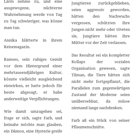
Lärm nehme zu, und eine
Jungtieren zurückgeblieben,
ausgewogene, nüchterne
seien aggressiv geworden,
Wahrnehmung werde von Tag
hätten den Nachwuchs
zu Tag schwieriger, was könne
vergessen, schützten ihre
man tun.
Jungen nicht mehr oder töteten
sie, Jungtiere hätten ihre
Annika blätterte in ihrem
Mütter vor der Zeit verlassen.
Reisemagazin.
Das Resultat sei ein kompletter
Ramses, sein ruhiges Gemüt
Kollaps der sozialen
vor dem Hintergrund einer
Organisation gewesen, sagte
mehrtausendjährigen Kultur,
Tilman, die Tiere hätten sich
könnte vielleicht ausgleichend
nicht mehr fortgepflanzt, die
einwirken, er hatte jedoch für
Parallelen zum gegenwärtigen
heute abgesagt, er habe
Zustand der Moderne seien
anderweitige Verpflichtungen.
unübersehbar, da müsse
niemand lange nachdenken.
Wie damit umzugehen sei,
frage er sich, sagte Farb, und
Farb aß ein Stück von seiner
beinahe möchte man glauben,
Pflaumenschnitte.
ein Dämon, eine Hysterie greife