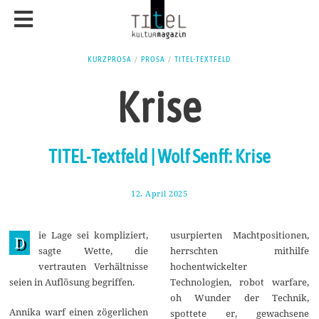
KURZPROSA
/
PROSA
/
TITEL-TEXTFELD
Krise
TITEL-Textfeld | Wolf Senff: Krise
12. April 2025
2
0
.
A
ie Lage sei kompliziert,
usurpierten Machtpositionen,
p
D
r
sagte Wette, die
herrschten mithilfe
i
vertrauten Verhältnisse
hochentwickelter
l
2
seien in Auflösung begriffen.
Technologien, robot warfare,
0
oh Wunder der Technik,
2
Annika warf einen zögerlichen
5
spottete er, gewachsene