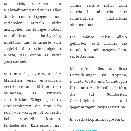
um sich, verzerre die
Tilman rückte näher zum
Wahrnehmung und stürze alles
Couchtisch und suchte eine
durcheinander, dagegen sei mit
schmerzfreie Sitzhaltung
rationalen Mitteln nicht
einzunehmen.
anzugehen, ein hitziges Fieber,
unaufhaltsam, hochgradig
Die Mäuse seien allein
infektiös, und amüsierte sich
geblieben und einsam, die
sogleich über seine eigenen
Population sei ausgestorben,
Worte, das könne es nicht
sagte Annika.
gewesen sein.
Man müsse alles tun, diese
Warum nicht, sagte Wette, die
Entwicklungen zu stoppen,
Menschen seien entwurzelt,
mahnte Wette, und Grundlagen
vertrieben und flüchteten zu
für eine Gesellschaft schaffen,
Millionen, es würden
die auf Solidarität,
schreckliche Kriege geführt,
Gerechtigkeit und
Grausamkeiten, die man sich
gegenseitigem Respekt beruhe.
noch vor wenigen Jahren nicht
habe vorstellen können,
Er sei da skeptisch, sagte Farb.
fehlgeleitete Existenzen mit