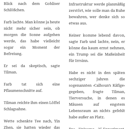
Blick nach dem Gohliser
Infrastruktur werde planmäßig
Schlößchen.
zerstört, wie solle man da Ruhe
bewahren, wer denke sich so
Farb lachte. Man könne ja heute
etwas aus.
nicht mehr sicher sein, ob
morgen die Sonne aufgehen
Keiner komme lebend davon,
werde, das habe vielleicht
sagte Farb und lachte, nein, er
sogar ein Moment der
könne das kaum ernst nehmen,
Befreiung.
ein Trump sei die Maßeinheit
für Irrsinn.
Er sei da skeptisch, sagte
Tilman.
Habe es nicht in den späten
sechziger Jahren die
Farb tat sich eine
sogenannten ›Calhoun’s Käfige‹
Pflaumenschnitte auf.
gegeben, fragte Tilman,
Tierversuche, in denen es
Tilman reichte ihm einen Löffel
Mäusen auf engstem
Schlagsahne.
Lebensraum an nichts gefehlt
habe außer an Platz.
Wette schenkte Tee nach, Yin
Zhen, sie hatten wieder das
Das Universe 25-Experiment,