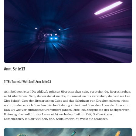
Anm. Seite 13
TITEL- Textfeld | Wolf Senff: Anm. Seite 13
Ach Stellvertreter! Die Abläufe müssen überschaubar sein, verstehst du, überschaubar,
nicht überladen. Nein, du verstehst nichts, du kannst nichts verstehen, du hast nie Liu
Xies Schrift über den literarischen Geist und das Schnitzen von Drachen gelesen, nicht
wahr, in der er sich über kosmische Ordnung äußert und über den Atem der Literatur.
Daß Liu Xie vor eintausendfünfhundert Jahren lebte, ein Zeitgenosse des hochgeehrten
Hui-neng, das soll dir das Lesen nicht verleiden: Laß dir Zeit, Stellvertreter
Erbsenzähler, laß dir viel Zeit, ddd, Schlaumeier, du wirst sie brauchen.