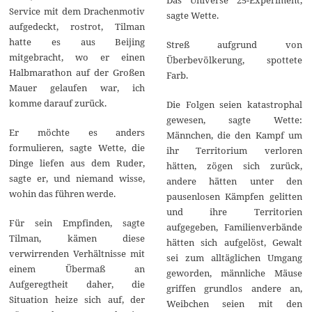
Service mit dem Drachenmotiv
sagte Wette.
aufgedeckt, rostrot, Tilman
hatte es aus Beijing
Streß aufgrund von
mitgebracht, wo er einen
Überbevölkerung, spottete
Halbmarathon auf der Großen
Farb.
Mauer gelaufen war, ich
komme darauf zurück.
Die Folgen seien katastrophal
gewesen, sagte Wette:
Er möchte es anders
Männchen, die den Kampf um
formulieren, sagte Wette, die
ihr Territorium verloren
Dinge liefen aus dem Ruder,
hätten, zögen sich zurück,
sagte er, und niemand wisse,
andere hätten unter den
wohin das führen werde.
pausenlosen Kämpfen gelitten
und ihre Territorien
Für sein Empfinden, sagte
aufgegeben, Familienverbände
Tilman, kämen diese
hätten sich aufgelöst, Gewalt
verwirrenden Verhältnisse mit
sei zum alltäglichen Umgang
einem Übermaß an
geworden, männliche Mäuse
Aufgeregtheit daher, die
griffen grundlos andere an,
Situation heize sich auf, der
Weibchen seien mit den