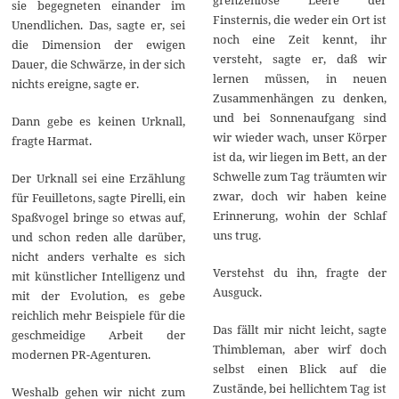
sie begegneten einander im
Finsternis, die weder ein Ort ist
Unendlichen. Das, sagte er, sei
noch eine Zeit kennt, ihr
die Dimension der ewigen
versteht, sagte er, daß wir
Dauer, die Schwärze, in der sich
lernen müssen, in neuen
nichts ereigne, sagte er.
Zusammenhängen zu denken,
und bei Sonnenaufgang sind
Dann gebe es keinen Urknall,
wir wieder wach, unser Körper
fragte Harmat.
ist da, wir liegen im Bett, an der
Schwelle zum Tag träumten wir
Der Urknall sei eine Erzählung
zwar, doch wir haben keine
für Feuilletons, sagte Pirelli, ein
Erinnerung, wohin der Schlaf
Spaßvogel bringe so etwas auf,
uns trug.
und schon reden alle darüber,
nicht anders verhalte es sich
Verstehst du ihn, fragte der
mit künstlicher Intelligenz und
Ausguck.
mit der Evolution, es gebe
reichlich mehr Beispiele für die
Das fällt mir nicht leicht, sagte
geschmeidige Arbeit der
Thimbleman, aber wirf doch
modernen PR-Agenturen.
selbst einen Blick auf die
Zustände, bei hellichtem Tag ist
Weshalb gehen wir nicht zum