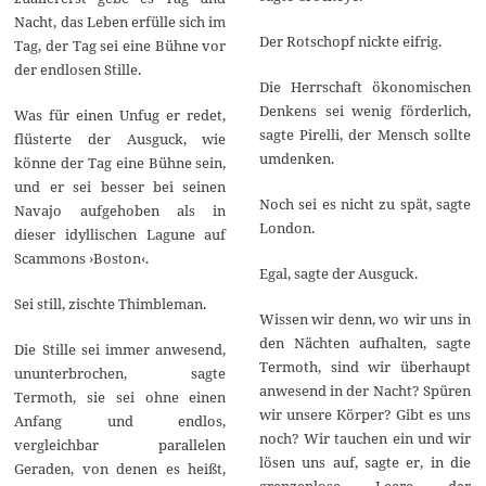
Nacht, das Leben erfülle sich im
Der Rotschopf nickte eifrig.
Tag, der Tag sei eine Bühne vor
der endlosen Stille.
Die Herrschaft ökonomischen
Denkens sei wenig förderlich,
Was für einen Unfug er redet,
sagte Pirelli, der Mensch sollte
flüsterte der Ausguck, wie
umdenken.
könne der Tag eine Bühne sein,
und er sei besser bei seinen
Noch sei es nicht zu spät, sagte
Navajo aufgehoben als in
London.
dieser idyllischen Lagune auf
Scammons ›Boston‹.
Egal, sagte der Ausguck.
Sei still, zischte Thimbleman.
Wissen wir denn, wo wir uns in
den Nächten aufhalten, sagte
Die Stille sei immer anwesend,
Termoth, sind wir überhaupt
ununterbrochen, sagte
anwesend in der Nacht? Spüren
Termoth, sie sei ohne einen
wir unsere Körper? Gibt es uns
Anfang und endlos,
noch? Wir tauchen ein und wir
vergleichbar parallelen
lösen uns auf, sagte er, in die
Geraden, von denen es heißt,
grenzenlose Leere der