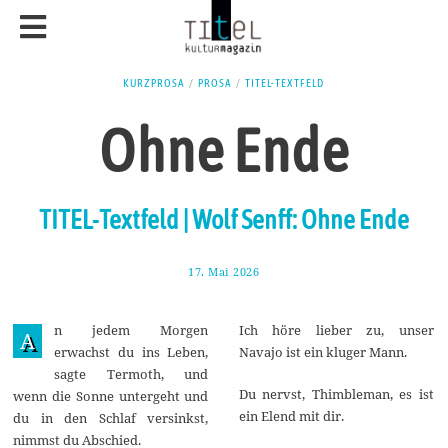
KURZPROSA
/
PROSA
/
TITEL-TEXTFELD
Ohne Ende
TITEL-Textfeld | Wolf Senff: Ohne Ende
17. Mai 2026
2
9
.
M
n jedem Morgen
Ich höre lieber zu, unser
a
A
i
erwachst du ins Leben,
Navajo ist ein kluger Mann.
2
sagte Termoth, und
0
2
Du nervst, Thimbleman, es ist
wenn die Sonne untergeht und
6
ein Elend mit dir.
du in den Schlaf versinkst,
nimmst du Abschied.