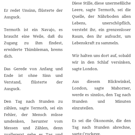
Diese Stille, diese unermeßliche
Leere, sagte Termoth, sei die
Er redet Unsinn, flüsterte der
Quelle, der Nährboden allen
Ausguck.
Lebens, unerschöpflich,
Termoth ist ein Navajo, es
versteht ihr, ein grenzenloser
braucht eine Weile, daß du
Raum, den ihr aufsucht, um
Zugang zu ihm findest,
Lebenskraft zu sammeln.
erwiderte Thimbleman, brems
Wir halten uns dort auf, sobald
dich.
wir in den Schlaf versinken,
Das Gerede von Anfang und
sagte London.
Ende ist ohne Sinn und
Aus diesem Blickwinkel,
Verstand, flüsterte der
London, sagte Mahorner,
Ausguck.
werde es sinnlos, den Tag nach
Den Tag nach Stunden zu
Stunden und Minuten
zählen, sagte Termoth, sei ein
einzuteilen.
Fehler, der Mensch müsse
Es sei die Ökonomie, die den
umdenken, herunter vom
Tag nach Stunden abrechne,
Messen und Zählen, denn
sagte Crockeye.
zuallererst gebe es Tag und