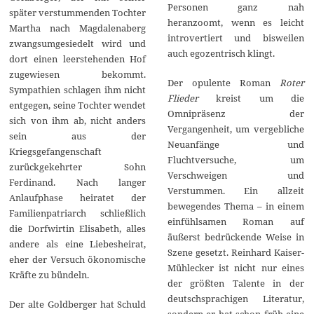
Personen ganz nah
später verstummenden Tochter
heranzoomt, wenn es leicht
Martha nach Magdalenaberg
introvertiert und bisweilen
zwangsumgesiedelt wird und
auch egozentrisch klingt.
dort einen leerstehenden Hof
zugewiesen bekommt.
Der opulente Roman
Roter
Sympathien schlagen ihm nicht
Flieder
kreist um die
entgegen, seine Tochter wendet
Omnipräsenz der
sich von ihm ab, nicht anders
Vergangenheit, um vergebliche
sein aus der
Neuanfänge und
Kriegsgefangenschaft
Fluchtversuche, um
zurückgekehrter Sohn
Verschweigen und
Ferdinand. Nach langer
Verstummen. Ein allzeit
Anlaufphase heiratet der
bewegendes Thema – in einem
Familienpatriarch schließlich
einfühlsamen Roman auf
die Dorfwirtin Elisabeth, alles
äußerst bedrückende Weise in
andere als eine Liebesheirat,
Szene gesetzt. Reinhard Kaiser-
eher der Versuch ökonomische
Mühlecker ist nicht nur eines
Kräfte zu bündeln.
der größten Talente in der
deutschsprachigen Literatur,
Der alte Goldberger hat Schuld
sondern er hat schon früh eine