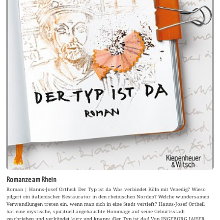
Romanze am Rhein
Roman | Hanns-Josef Ortheil: Der Typ ist da Was verbindet Köln mit Venedig? Wieso
pilgert ein italienischer Restaurator in den rheinischen Norden? Welche wundersamen
Verwandlungen treten ein, wenn man sich in eine Stadt vertieft? Hanns-Josef Ortheil
hat eine mystische, spirituell angehauchte Hommage auf seine Geburtsstadt
geschrieben und verkündet kurz und knapp: ›Der Typ ist da‹! Von INGEBORG JAISER