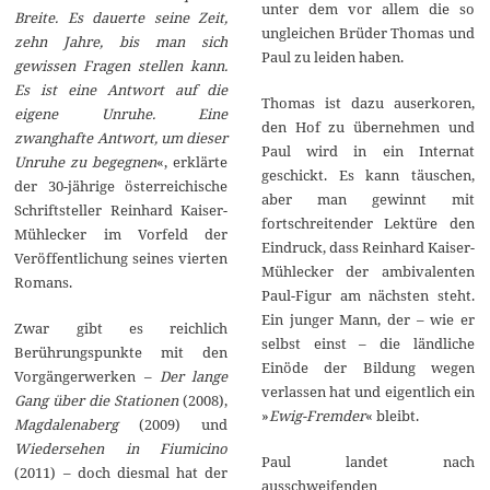
unter dem vor allem die so
Breite. Es dauerte seine Zeit,
ungleichen Brüder Thomas und
zehn Jahre, bis man sich
Paul zu leiden haben.
gewissen Fragen stellen kann.
Es ist eine Antwort auf die
Thomas ist dazu auserkoren,
eigene Unruhe. Eine
den Hof zu übernehmen und
zwanghafte Antwort, um dieser
Paul wird in ein Internat
Unruhe zu begegnen
«, erklärte
geschickt. Es kann täuschen,
der 30-jährige österreichische
aber man gewinnt mit
Schriftsteller Reinhard Kaiser-
fortschreitender Lektüre den
Mühlecker im Vorfeld der
Eindruck, dass Reinhard Kaiser-
Veröffentlichung seines vierten
Mühlecker der ambivalenten
Romans.
Paul-Figur am nächsten steht.
Ein junger Mann, der – wie er
Zwar gibt es reichlich
selbst einst – die ländliche
Berührungspunkte mit den
Einöde der Bildung wegen
Vorgängerwerken –
Der lange
verlassen hat und eigentlich ein
Gang über die Stationen
(2008),
»
Ewig-Fremder
« bleibt.
Magdalenaberg
(2009) und
Wiedersehen in Fiumicino
Paul landet nach
(2011) – doch diesmal hat der
ausschweifenden