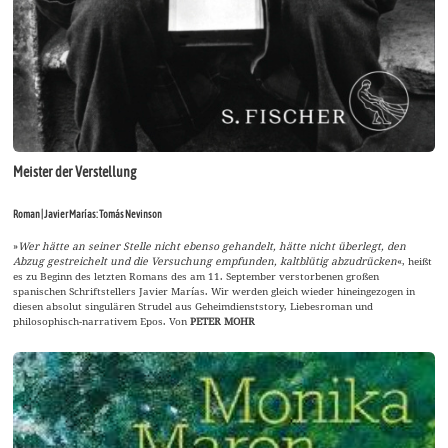
Meister der Verstellung
Roman | Javier Marías: Tomás Nevinson
»
Wer hätte an seiner Stelle nicht ebenso gehandelt, hätte nicht überlegt, den
Abzug gestreichelt und die Versuchung empfunden, kaltblütig abzudrücken
«, heißt
es zu Beginn des letzten Romans des am 11. September verstorbenen großen
spanischen Schriftstellers Javier Marías. Wir werden gleich wieder hineingezogen in
diesen absolut singulären Strudel aus Geheimdienststory, Liebesroman und
philosophisch-narrativem Epos. Von
PETER MOHR