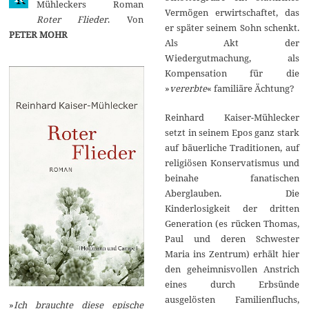
Mühleckers Roman
2
Vermögen erwirtschaftet, das
Roter Flieder
. Von
0
er später seinem Sohn schenkt.
1
PETER MOHR
3
Als Akt der
Wiedergutmachung, als
Kompensation für die
»
vererbte
« familiäre Ächtung?
Reinhard Kaiser-Mühlecker
setzt in seinem Epos ganz stark
auf bäuerliche Traditionen, auf
religiösen Konservatismus und
beinahe fanatischen
Aberglauben. Die
Kinderlosigkeit der dritten
Generation (es rücken Thomas,
Paul und deren Schwester
Maria ins Zentrum) erhält hier
den geheimnisvollen Anstrich
eines durch Erbsünde
ausgelösten Familienfluchs,
»
Ich brauchte diese epische