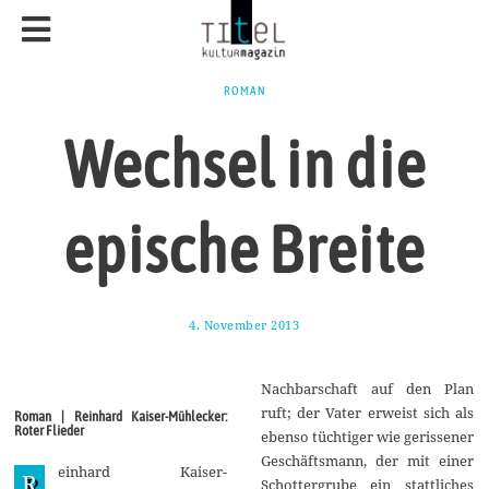
ROMAN
Wechsel in die
epische Breite
4. November 2013
2
1
.
D
Nachbarschaft auf den Plan
e
z
ruft; der Vater erweist sich als
Roman | Reinhard Kaiser-Mühlecker:
e
Roter Flieder
ebenso tüchtiger wie gerissener
m
b
Geschäftsmann, der mit einer
einhard Kaiser-
e
R
Schottergrube ein stattliches
r