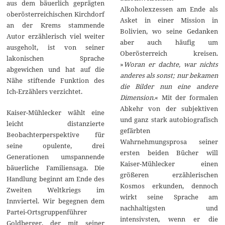
aus dem bäuerlich geprägten
Alkoholexzessen am Ende als
oberösterreichischen Kirchdorf
Asket in einer Mission in
an der Krems stammende
Bolivien, wo seine Gedanken
Autor erzählerisch viel weiter
aber auch häufig um
ausgeholt, ist von seiner
Oberösterreich kreisen.
lakonischen Sprache
»
Woran er dachte, war nichts
abgewichen und hat auf die
anderes als sonst; nur bekamen
Nähe stiftende Funktion des
die Bilder nun eine andere
Ich-Erzählers verzichtet.
Dimension.
« Mit der formalen
Abkehr von der subjektiven
Kaiser-Mühlecker wählt eine
und ganz stark autobiografisch
leicht distanzierte
gefärbten
Beobachterperspektive für
Wahrnehmungsprosa seiner
seine opulente, drei
ersten beiden Bücher will
Generationen umspannende
Kaiser-Mühlecker einen
bäuerliche Familiensaga. Die
größeren erzählerischen
Handlung beginnt am Ende des
Kosmos erkunden, dennoch
Zweiten Weltkriegs im
wirkt seine Sprache am
Innviertel. Wir begegnen dem
nachhaltigsten und
Partei-Ortsgruppenführer
intensivsten, wenn er die
Goldberger, der mit seiner