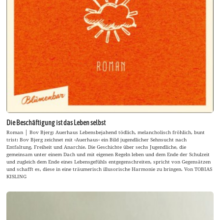
Die Beschäftigung ist das Leben selbst
Roman │ Bov Bjerg: Auerhaus Lebensbejahend tödlich, melancholisch fröhlich, bunt
trist: Bov Bjerg zeichnet mit ›Auerhaus‹ ein Bild jugendlicher Sehnsucht nach
Entfaltung, Freiheit und Anarchie. Die Geschichte über sechs Jugendliche, die
gemeinsam unter einem Dach und mit eigenen Regeln leben und dem Ende der Schulzeit
und zugleich dem Ende eines Lebensgefühls entgegenschreiten, spricht von Gegensätzen
und schafft es, diese in eine träumerisch illusorische Harmonie zu bringen. Von TOBIAS
KISLING