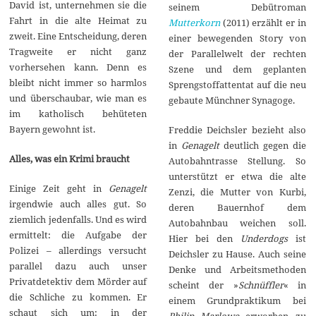
David ist, unternehmen sie die
seinem Debütroman
Fahrt in die alte Heimat zu
Mutterkorn
(2011) erzählt er in
zweit. Eine Entscheidung, deren
einer bewegenden Story von
Tragweite er nicht ganz
der Parallelwelt der rechten
vorhersehen kann. Denn es
Szene und dem geplanten
bleibt nicht immer so harmlos
Sprengstoffattentat auf die neu
und überschaubar, wie man es
gebaute Münchner Synagoge.
im katholisch behüteten
Bayern gewohnt ist.
Freddie Deichsler bezieht also
in
Genagelt
deutlich gegen die
Alles, was ein Krimi braucht
Autobahntrasse Stellung. So
unterstützt er etwa die alte
Einige Zeit geht in
Genagelt
Zenzi, die Mutter von Kurbi,
irgendwie auch alles gut. So
deren Bauernhof dem
ziemlich jedenfalls. Und es wird
Autobahnbau weichen soll.
ermittelt: die Aufgabe der
Hier bei den
Underdogs
ist
Polizei – allerdings versucht
Deichsler zu Hause. Auch seine
parallel dazu auch unser
Denke und Arbeitsmethoden
Privatdetektiv dem Mörder auf
scheint der »
Schnüffler
« in
die Schliche zu kommen. Er
einem Grundpraktikum bei
schaut sich um: in der
Philip Marlowe
erworben zu