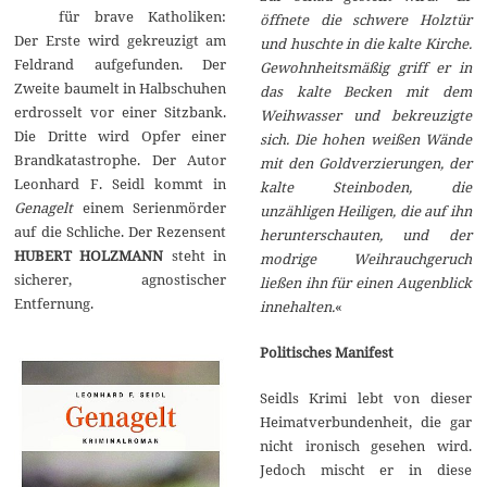
für brave Katholiken:
öffnete die schwere Holztür
Der Erste wird gekreuzigt am
und huschte in die kalte Kirche.
Feldrand aufgefunden. Der
Gewohnheitsmäßig griff er in
Zweite baumelt in Halbschuhen
das kalte Becken mit dem
erdrosselt vor einer Sitzbank.
Weihwasser und bekreuzigte
Die Dritte wird Opfer einer
sich. Die hohen weißen Wände
Brandkatastrophe. Der Autor
mit den Goldverzierungen, der
Leonhard F. Seidl kommt in
kalte Steinboden, die
Genagelt
einem Serienmörder
unzähligen Heiligen, die auf ihn
auf die Schliche. Der Rezensent
herunterschauten, und der
HUBERT HOLZMANN
steht in
modrige Weihrauchgeruch
sicherer, agnostischer
ließen ihn für einen Augenblick
Entfernung.
innehalten.
«
Politisches Manifest
Seidls Krimi lebt von dieser
Heimatverbundenheit, die gar
nicht ironisch gesehen wird.
Jedoch mischt er in diese