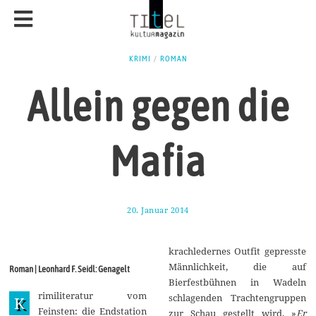
KRIMI
/
ROMAN
Allein gegen die
Mafia
20. Januar 2014
1
9
.
M
krachledernes Outfit gepresste
ä
r
Männlichkeit, die auf
Roman | Leonhard F. Seidl: Genagelt
z
Bierfestbühnen in Wadeln
2
rimiliteratur vom
0
schlagenden Trachtengruppen
K
1
Feinsten: die Endstation
zur Schau gestellt wird. »
Er
4