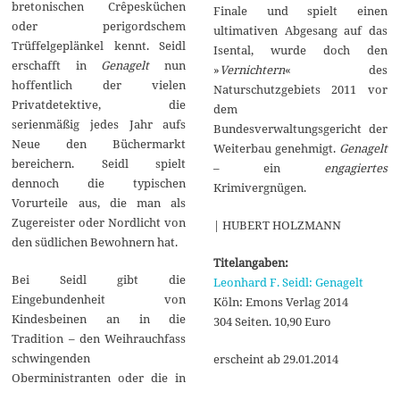
bretonischen Crêpesküchen
Finale und spielt einen
oder perigordschem
ultimativen Abgesang auf das
Trüffelgeplänkel kennt. Seidl
Isental, wurde doch den
erschafft in
Genagelt
nun
»
Vernichtern
« des
hoffentlich der vielen
Naturschutzgebiets 2011 vor
Privatdetektive, die
dem
serienmäßig jedes Jahr aufs
Bundesverwaltungsgericht der
Neue den Büchermarkt
Weiterbau genehmigt.
Genagelt
bereichern. Seidl spielt
– ein
engagiertes
dennoch die typischen
Krimivergnügen.
Vorurteile aus, die man als
Zugereister oder Nordlicht von
| HUBERT HOLZMANN
den südlichen Bewohnern hat.
Titelangaben:
Bei Seidl gibt die
Leonhard F. Seidl: Genagelt
Eingebundenheit von
Köln: Emons Verlag 2014
Kindesbeinen an in die
304 Seiten. 10,90 Euro
Tradition – den Weihrauchfass
schwingenden
erscheint ab 29.01.2014
Oberministranten oder die in