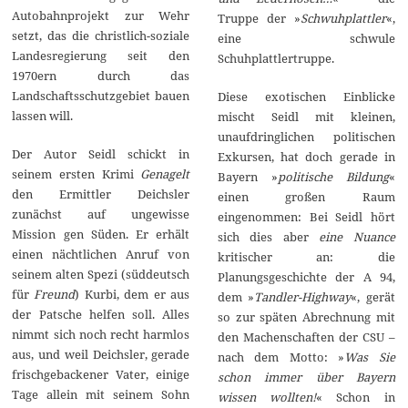
Autobahnprojekt zur Wehr
Truppe der »
Schwuhplattler
«,
setzt, das die christlich-soziale
eine schwule
Landesregierung seit den
Schuhplattlertruppe.
1970ern durch das
Landschaftsschutzgebiet bauen
Diese exotischen Einblicke
lassen will.
mischt Seidl mit kleinen,
unaufdringlichen politischen
Der Autor Seidl schickt in
Exkursen, hat doch gerade in
seinem ersten Krimi
Genagelt
Bayern »
politische Bildung
«
den Ermittler Deichsler
einen großen Raum
zunächst auf ungewisse
eingenommen: Bei Seidl hört
Mission gen Süden. Er erhält
sich dies aber
eine Nuance
einen nächtlichen Anruf von
kritischer an: die
seinem alten Spezi (süddeutsch
Planungsgeschichte der A 94,
für
Freund
) Kurbi, dem er aus
dem »
Tandler-Highway
«, gerät
der Patsche helfen soll. Alles
so zur späten Abrechnung mit
nimmt sich noch recht harmlos
den Machenschaften der CSU –
aus, und weil Deichsler, gerade
nach dem Motto: »
Was Sie
frischgebackener Vater, einige
schon immer über Bayern
Tage allein mit seinem Sohn
wissen wollten!
« Schon in