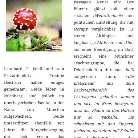
Passagen Neues ein: Der
Pfarrer glänzt mit einer
sozialen »
Weltoffenheit
« und
politischen Einstellung, die mit
Occupy
vergleichbar ist. Es
treten Althippies und
langhaarige Aktivisten auf. Und
auf einer Beerdigung im Dorf
erscheint eine Münchner
Trachtengruppe, die bei
Leonhard F. Seidl und sein
Feierlichkeiten durchaus
heiß
Privatdetektiv Freddie
aufgetreten kann, »
die
Deichsler haben einiges
klatschend aus dem
gemeinsam: Beide leben in
Backstagebereich des
Nürnberg, sind jedoch im
Lastwagens gelaufen kamen
oberbayerischen Isental in der
und sich im Kreis bewegten,
Nähe von München
dass der Flaum an den Hüften
aufgewachsen. Beide
nur so wackelte… Sie
unterstützen ebenfalls seit
schnalzten mit den Fingern,
Jahren die Bürgerbewegung,
juchzten, plattelten auf Schuhe
die sich gegen das
und Lederhosen…
« – die