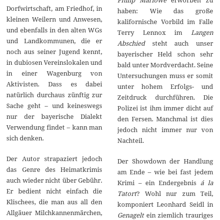
Dorfwirtschaft, am Friedhof, in
haben: Wie das große
kleinen Weilern und Anwesen,
kalifornische Vorbild im Falle
und ebenfalls in den alten WGs
Terry Lennox im
Langen
und Landkommunen, die er
Abschied
steht auch unser
noch aus seiner Jugend kennt,
bayerischer Held schon sehr
in dubiosen Vereinslokalen und
bald unter Mordverdacht. Seine
in einer Wagenburg von
Untersuchungen muss er somit
Aktivisten. Dass es dabei
unter hohem Erfolgs- und
natürlich durchaus zünftig zur
Zeitdruck durchführen. Die
Sache geht – und keineswegs
Polizei ist ihm immer dicht auf
nur der bayerische Dialekt
den Fersen. Manchmal ist dies
Verwendung findet – kann man
jedoch nicht immer nur von
sich denken.
Nachteil.
Der Autor strapaziert jedoch
Der Showdown der Handlung
das Genre des Heimatkrimis
am Ende – wie bei fast jedem
auch wieder nicht über Gebühr.
Krimi – ein Endergebnis
á la
Er bedient nicht einfach die
Tatort
? Wohl nur zum Teil,
Klischees, die man aus all den
komponiert Leonhard Seidl in
Allgäuer Milchkannenmärchen,
Genagelt
ein ziemlich trauriges