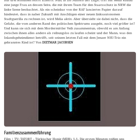
aus drei Romanen Horst Eckerts. Nun, in
Im Namen der Lüge
, tritt mit Melia Khalid
eine junge Frau an dessen Seite, die mit ihrem Team für den Staatsschutz in NRW die
linke Szene beobachtet. Als ein scheinbar von der RAF lanciertes Papier darauf
hindeutet, dass in naher Zukunft mit Anschlägen einer neuen linksautonomen
Stadtguerilla zu rechnen ist, wird Melia aktiv. Aber übersieht sie dabei nicht, dass die
Gefahr, die vom anderen Rand des politischen Spektrums ausgeht, noch viel größer ist?
Und kann sie sich mit dem Mordermittler Veih zusammentun, obwohl es am Anfang
zwischen ihnen alles andere als reibungslos zu laufen scheint und der Mann, was den
Inlandsgeheimdienst betrifft, seit seinem letzten Fall mit dem Jenaer NSU-Trio ein
gebranntes Kind ist? Von
DIETMAR JACOBSEN
Familienzusammenführung
Film | TV: TATORT – Türkischer Honig (MDR), 1.1. Die ersten Minuten reißen uns