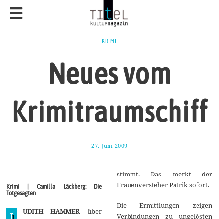
KRIMI
Neues vom
Krimitraumschiff
27. Juni 2009
2
5
.
J
stimmt. Das merkt der
u
l
Frauenversteher Patrik sofort.
Krimi | Camilla Läckberg: Die
i
Totgesagten
2
0
Die Ermittlungen zeigen
UDITH HAMMER
über
1
J
Verbindungen zu ungelösten
8