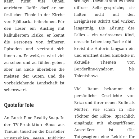
schlagen. Diesmal sind es meist
kann nicht viel Unheil
diffuse Selbstgespräche; sie
anrichten. Dafür darf er am
halten nicht mit den
festlichen Finale in der Kirche
Ereignissen Schritt und wirken
von Fjällbacka teilnehmen. Für
langatmig. Die Lösung des
den Leser ein Ausflug mit
Falles – ein verlassenes Kind,
kalkuliertem Risiko, er kennt
das sein Leben lang Rache übt –
die Personen von früheren
kreist die Autorin langsam ein
Episoden und vertraut sich
und eröffnet dabei Einblicke in
ihnen an. Er weiß, es wird viel
aktuelle Themen von
zu sehen und zu fühlen geben,
Borderline-Syndrom bis
aber am Ende überleben die
Talentshows.
meisten der Guten. Und die
vorbeiziehende Landschaft ist
Viel Raum bekommt die
sehenswert.
persönliche Geschichte von
Erica und ihrer neuen Rolle als
Quote für Tote
Mutter, wie schon in ›Die
Töchter der Kälte‹. Sprachlich
An Bord: Eine Reality-Soap. In
eingängig mit abgegriffenen
der TV-Produktion ›Raus aus
Ausreißern ist ›Die
Tanum‹ tauschen die Darsteller
Totgesagten‹ eine Lektüre für
Privatsphäre gegen Publicity