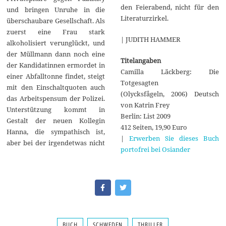
den Feierabend, nicht für den
und bringen Unruhe in die
Literaturzirkel.
überschaubare Gesellschaft. Als
zuerst eine Frau stark
| JUDITH HAMMER
alkoholisiert verunglückt, und
der Müllmann dann noch eine
Titelangaben
der Kandidatinnen ermordet in
Camilla Läckberg: Die
einer Abfalltonne findet, steigt
Totgesagten
mit den Einschaltquoten auch
(Olycksfågeln, 2006) Deutsch
das Arbeitspensum der Polizei.
von Katrin Frey
Unterstützung kommt in
Berlin: List 2009
Gestalt der neuen Kollegin
412 Seiten, 19,90 Euro
Hanna, die sympathisch ist,
|
Erwerben Sie dieses Buch
aber bei der irgendetwas nicht
portofrei bei Osiander
BUCH
SCHWEDEN
THRILLER