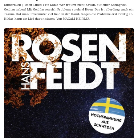
Kinderbuch | Dorit Linke: Fett Kohle Wer träumt nicht davon, auf einen Schlag viel
Geld zu haben? Mit Geld lassen sich Probleme spielend lösen. Das ist allerdings auch ein
Traum. Hat man unvermutet viel Geld in der Hand, fangen die Probleme erst richtig an.
Niklas kann ein Lied davon singen. Von MAGALI HEIẞLER