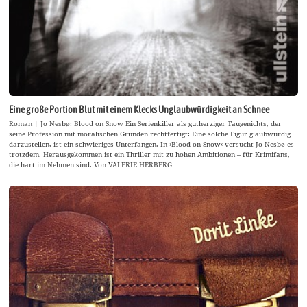
Eine große Portion Blut mit einem Klecks Unglaubwürdigkeit an Schnee
Roman | Jo Nesbø: Blood on Snow Ein Serienkiller als gutherziger Taugenichts, der
seine Profession mit moralischen Gründen rechtfertigt: Eine solche Figur glaubwürdig
darzustellen, ist ein schwieriges Unterfangen. In ›Blood on Snow‹ versucht Jo Nesbø es
trotzdem. Herausgekommen ist ein Thriller mit zu hohen Ambitionen – für Krimifans,
die hart im Nehmen sind. Von VALERIE HERBERG