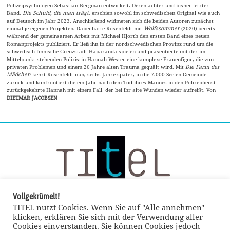
Polizeipsychologen Sebastian Bergman entwickelt. Deren achter und bisher letzter
Band,
Die Schuld, die man trägt
, erschien sowohl im schwedischen Original wie auch
auf Deutsch im Jahr 2023. Anschließend widmeten sich die beiden Autoren zunächst
einmal je eigenen Projekten. Dabei hatte Rosenfeldt mit
Wolfssommer
(2020) bereits
während der gemeinsamen Arbeit mit Michael Hjorth den ersten Band eines neuen
Romanprojekts publiziert. Er ließ ihn in der nordschwedischen Provinz rund um die
schwedisch-finnische Grenzstadt Haparanda spielen und präsentierte mit der im
Mittelpunkt stehenden Polizistin Hannah Wester eine komplexe Frauenfigur, die von
privaten Problemen und einem 26 Jahre alten Trauma gequält wird. Mit
Die Farm der
Mädchen
kehrt Rosenfeldt nun, sechs Jahre später, in die 7.000-Seelen-Gemeinde
zurück und konfrontiert die ein Jahr nach dem Tod ihres Mannes in den Polizeidienst
zurückgekehrte Hannah mit einem Fall, der bei ihr alte Wunden wieder aufreißt. Von
DIETMAR JACOBSEN
Vollgekrümelt!
TITEL nutzt Cookies. Wenn Sie auf "Alle annehmen"
klicken, erklären Sie sich mit der Verwendung aller
Cookies einverstanden. Sie können Cookies jedoch