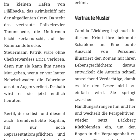
ertönt.
im kleinen Hafen von
Fjällbacka, das Krimischiff mit
Vertraute Muster
der altgedienten Crew. Da steht
das vertraute Polizeirevier
Camilla Läckberg legt auch in
Tanumshede, die Uniformen
diesem Krimi ihre bekannte
leicht zerknautscht, auf der
Schablone an. Eine bunte
Kommandobrücke.
Auswahl von Personen
Steuermann Patrik wäre ohne
illustriert den Roman mit ihren
Chefstewardess Erica verloren,
Lebensgeschichten; daraus
denn nur sie kann ihm neuen
entwickelt die Autorin schnell
Mut geben, wenn er vor lauter
ausreichend Verdächtige, damit
Nebelschwaden die Fahrrinne
es für den Leser nicht zu
aus den Augen verliert. Deshalb
einfach wird. Sie springt
wird er sie jetzt endlich
zwischen den
heiraten.
Handlungssträngen hin und her
und wechselt die Perspektiven;
Bertil, der selbst- und diesmal
wieder setzt Läckberg
auch fremdverliebte Kapitän,
Rückblenden ein, um den
hat nur noch
Bogen in die Vergangenheit zu
Repräsentationspflichten und