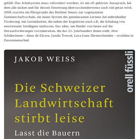
gefällt ›Das Schulsystem muss reformiert werden‹, ist ein oft gehörter Ausspruch, bei
dem alle nicken und für dessen Umsetzung überraschenderweise auch viel getan wird.
2008 startete ein Pilotprojekt des Berliner Senats zur sogenannten
Gemeinschaftsschule, ein neues System des gemeinsamen Lernens bei individueller
Förderung, mit Lerninhalten, die neben der kognitiven auch z.B. die Schulung von
emotionaler Intelligenz umfassen. Das alles, um Kinder von heute auf die
Herausforderungen vorzubereiten, die das 21. Jahrhundert ihnen stellt. Drei
Schülerinnen – Alma de Zárate, Jamila Tressel, Lara-Luna Ehrenschneider – erzählen in
Zusammenarbeit