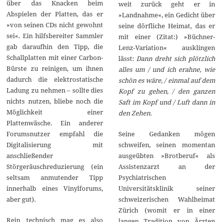
über das Knacken beim
weit zurück geht er in
Abspielen der Platten, das er
»Landnahme«, ein Gedicht über
»von seinen CDs nicht gewohnt
seine dörfliche Heimat, das er
sei«. Ein hilfsbereiter Sammler
mit einer (Zitat:) »Büchner-
gab daraufhin den Tipp, die
Lenz-Variation« ausklingen
Schallplatten mit einer Carbon-
lässt:
Dann dreht sich plötzlich
Bürste zu reinigen, um ihnen
alles um / und ich erahne, wie
dadurch die elektrostatische
schön es wäre, / einmal auf dem
Ladung zu nehmen – sollte dies
Kopf zu gehen, / den ganzen
nichts nutzen, bliebe noch die
Saft im Kopf und / Luft dann in
Möglichkeit einer
den Zehen.
Plattenwäsche. Ein anderer
Forumsnutzer empfahl die
Seine Gedanken mögen
Digitalisierung mit
schweifen, seinen momentan
anschließender
ausgeübten »Brotberuf« als
Störgeräuschreduzierung (ein
Assistenzarzt an der
seltsam anmutender Tipp
Psychiatrischen
innerhalb eines Vinylforums,
Universitätsklinik seiner
aber gut).
schweizerischen Wahlheimat
Zürich (womit er in einer
Rein technisch mag es also
langen Tradition von Ärzten