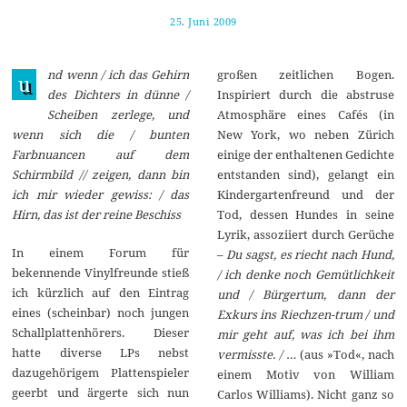
25. Juni 2009
2
0
.
J
nd wenn / ich das Gehirn
großen zeitlichen Bogen.
u
u
l
des Dichters in dünne /
Inspiriert durch die abstruse
i
Scheiben zerlege, und
Atmosphäre eines Cafés (in
2
0
wenn sich die / bunten
New York, wo neben Zürich
2
Farbnuancen auf dem
einige der enthaltenen Gedichte
0
Schirmbild // zeigen, dann bin
entstanden sind), gelangt ein
ich mir wieder gewiss: / das
Kindergartenfreund und der
Hirn, das ist der reine Beschiss
Tod, dessen Hundes in seine
Lyrik, assoziiert durch Gerüche
In einem Forum für
–
Du sagst, es riecht nach Hund,
bekennende Vinylfreunde stieß
/ ich denke noch Gemütlichkeit
ich kürzlich auf den Eintrag
und / Bürgertum, dann der
eines (scheinbar) noch jungen
Exkurs ins Riechzen-trum / und
Schallplattenhörers. Dieser
mir geht auf, was ich bei ihm
hatte diverse LPs nebst
vermisste. / …
(aus »Tod«, nach
dazugehörigem Plattenspieler
einem Motiv von William
geerbt und ärgerte sich nun
Carlos Williams). Nicht ganz so