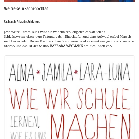
Weltreise in Sachen Schlaf
Sachbuch | Atlas des Schlafens
Jede Wette: Dieses Buch wird sie wachhalten, obgleich es von Schlaf,
Schlafgewohnheiten, vom Träumen, dem Einschlafen und dem Aufwachen bei Mensch
und Tier erzählt. Dieses Buch wird sie faszinieren, weil es um etwas geht, dass uns alle
angeht, und das ist der Schlaf.
BARBARA WEGMANN
stellt es Ihnen vor.