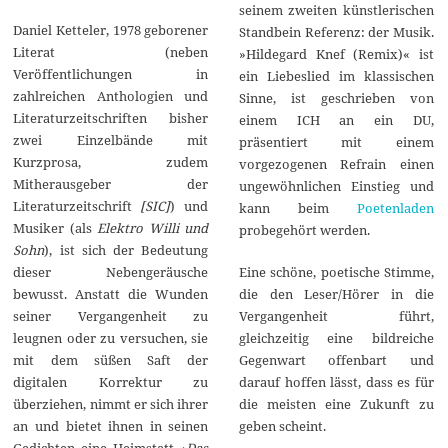
seinem zweiten künstlerischen
Daniel Ketteler, 1978 geborener
Standbein Referenz: der Musik.
Literat (neben
»Hildegard Knef (Remix)« ist
Veröffentlichungen in
ein Liebeslied im klassischen
zahlreichen Anthologien und
Sinne, ist geschrieben von
Literaturzeitschriften bisher
einem ICH an ein DU,
zwei Einzelbände mit
präsentiert mit einem
Kurzprosa, zudem
vorgezogenen Refrain einen
Mitherausgeber der
ungewöhnlichen Einstieg und
Literaturzeitschrift
[SIC]
) und
kann beim
Poetenladen
Musiker (als
Elektro Willi und
probegehört werden.
Sohn
), ist sich der Bedeutung
dieser Nebengeräusche
Eine schöne, poetische Stimme,
bewusst. Anstatt die Wunden
die den Leser/Hörer in die
seiner Vergangenheit zu
Vergangenheit führt,
leugnen oder zu versuchen, sie
gleichzeitig eine bildreiche
mit dem süßen Saft der
Gegenwart offenbart und
digitalen Korrektur zu
darauf hoffen lässt, dass es für
überziehen, nimmt er sich ihrer
die meisten eine Zukunft zu
an und bietet ihnen in seinen
geben scheint.
Gedichten eine Heimstatt. ›
Das