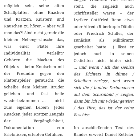
möglich sein, seine alten
steht, die zugleich auch
Schallplatten ohne Knacken
Schriftsteller waren – der
und Kratzen, Knistern und
Lyriker Gottfried Benn etwa
Rauschen zu hören – aber will
oder Alfred »Biberkopf« Döblin
man das?! Sind nicht gerade die
oder Friedrich Schiller, der
kleinen Nebengeräusche das,
zunächst als Militärarzt
was einer Platte ihre
gearbeitet hatte …) lässt er
Individualität verleiht?
jedoch auch in seinen
Gehören die Macken des
Gedichten nicht hinter sich:
Objekts – beim Knutschen mit
…
und wenn / ich das Gehirn
der Freundin gegen den
des Dichters in dünne /
Plattenspieler gerauscht, die
Scheiben zerlege, und wenn
Scheibe dem kleinen Bruder
sich die / bunten Farbnuancen
geliehen und fast heile
auf dem Schirmbild // zeigen,
wiederbekommen … – nicht
dann bin ich mir wieder gewiss:
zum eigenen Leben? Jedes
/ das Hirn, das ist der reine
Knacken, jeder Kratzer Zeugnis
Beschiss.
der Vergänglichkeit,
Dokumentation von
Im abschließenden Text des
Erlebnissen, erlebten Gefühlen.
Bandes erweist Daniel Ketteler