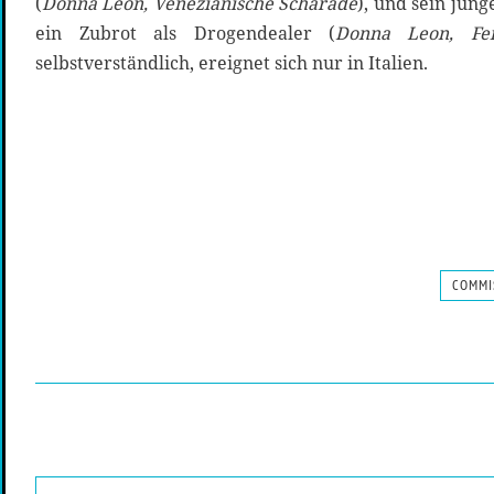
(
Donna Leon, Venezianische Scharade
), und sein jün
ein Zubrot als Drogendealer (
Donna Leon, Fe
selbstverständlich, ereignet sich nur in Italien.
COMMI