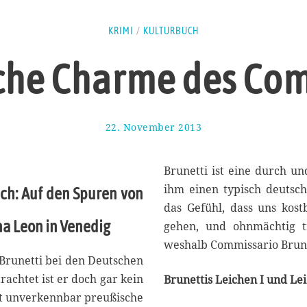
KRIMI
/
KULTURBUCH
che Charme des Com
22. November 2013
2
0
.
D
Brunetti ist eine durch u
e
ihm einen typisch deutsc
ich: Auf den Spuren von
z
das Gefühl, dass uns kost
e
m
a Leon in Venedig
gehen, und ohnmächtig tr
b
weshalb Commissario Brunet
e
Brunetti bei den Deutschen
r
rachtet ist er doch gar kein
2
Brunettis Leichen I und Lei
0
hat unverkennbar preußische
1