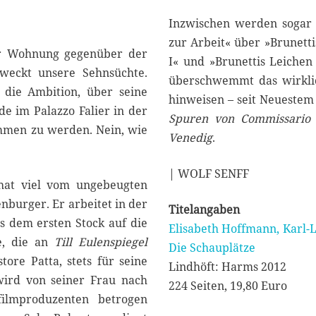
Inzwischen werden sogar 
zur Arbeit« über »Brunetti
der Wohnung gegenüber der
I« und »Brunettis Leichen
weckt unsere Sehnsüchte.
überschwemmt das wirklic
 die Ambition, über seine
hinweisen – seit Neuestem
e im Palazzo Falier in der
Spuren von Commissario 
nommen zu werden. Nein, wie
Venedig
.
| WOLF SENFF
i hat viel vom ungebeugten
nburger. Er arbeitet in der
Titelangaben
s dem ersten Stock auf die
Elisabeth Hoffmann, Karl-L
e, die an
Till Eulenspiegel
Die Schauplätze
tore Patta, stets für seine
Lindhöft: Harms 2012
 wird von seiner Frau nach
224 Seiten, 19,80 Euro
ilmproduzenten betrogen