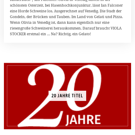
.
schönsten Osterzeit, bei Hasenhochkonjunktur, lässt Ian Falconer
F
eine Horde Schweine los. Ausgerechnet auf Venedig. Die Stadt der
e
b
Gondeln, der Brücken und Tauben. Im Land von Gelati und Pizza.
r
Wenn Olivia in Venedig ist, dann kann eigentlich nur eine
u
riesengroße Schweinerei herauskommen. Darauf braucht VIOLA
a
r
STOCKER erstmal ein … Na? Richtig, ein Gelato!
2
0
2
0
20 JAHRE TITEL