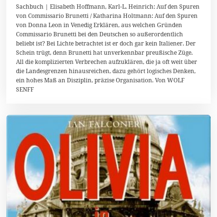
0
Sachbuch | Elisabeth Hoffmann, Karl-L. Heinrich: Auf den Spuren
.
von Commissario Brunetti / Katharina Holtmann: Auf den Spuren
D
von Donna Leon in Venedig Erklären, aus welchen Gründen
e
z
Commissario Brunetti bei den Deutschen so außerordentlich
e
beliebt ist? Bei Lichte betrachtet ist er doch gar kein Italiener. Der
m
Schein trügt, denn Brunetti hat unverkennbar preußische Züge.
b
e
All die komplizierten Verbrechen aufzuklären, die ja oft weit über
r
die Landesgrenzen hinausreichen, dazu gehört logisches Denken,
2
ein hohes Maß an Disziplin, präzise Organisation. Von WOLF
0
SENFF
1
3