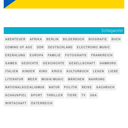
Schlagwörter
ABENTEUER
AFRIKA
BERLIN
BILDERBUCH
BIOGRAFIE
BUCH
COMING OF AGE
DDR
DEUTSCHLAND
ELECTRONIC MUSIC
ERZÄHLUNG
EUROPA
FAMILIE
FOTOGRAFIE
FRANKREICH
GAMES
GEDICHTE
GESCHICHTE
GESELLSCHAFT
HAMBURG
ITALIEN
KINDER
KINO
KRIEG
KULTURBUCH
LESEN
LIEBE
LITERATUR
MEER
MUSIK/MUSIC
MÄRCHEN
NAHRUNG
NATIONALSOZIALISMUS
NATUR
POLITIK
REISE
SACHBUCH
SCHAUSPIEL
SPORT
THRILLER
TIERE
TV
USA
WIRTSCHAFT
ÖSTERREICH