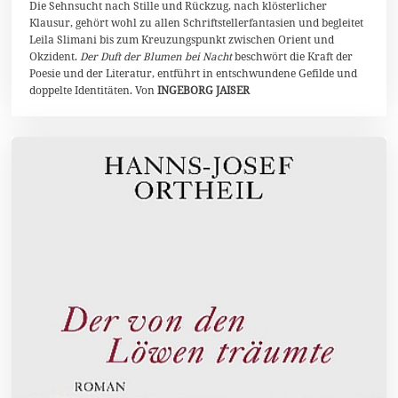
r
Die Sehnsucht nach Stille und Rückzug, nach klösterlicher
z
Klausur, gehört wohl zu allen Schriftstellerfantasien und begleitet
2
Leila Slimani bis zum Kreuzungspunkt zwischen Orient und
0
Okzident.
Der Duft der Blumen bei Nacht
beschwört die Kraft der
2
2
Poesie und der Literatur, entführt in entschwundene Gefilde und
doppelte Identitäten. Von
INGEBORG JAISER