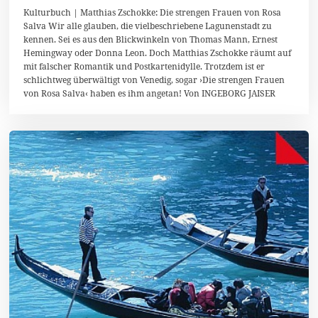
1
Kulturbuch | Matthias Zschokke: Die strengen Frauen von Rosa
.
Salva Wir alle glauben, die vielbeschriebene Lagunenstadt zu
J
kennen. Sei es aus den Blickwinkeln von Thomas Mann, Ernest
u
n
Hemingway oder Donna Leon. Doch Matthias Zschokke räumt auf
i
mit falscher Romantik und Postkartenidylle. Trotzdem ist er
2
schlichtweg überwältigt von Venedig, sogar ›Die strengen Frauen
0
1
von Rosa Salva‹ haben es ihm angetan! Von INGEBORG JAISER
5