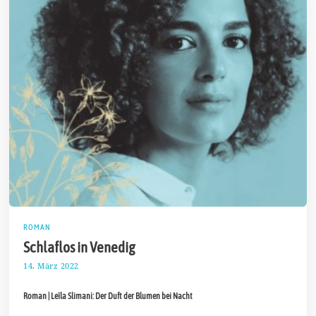
ROMAN
Schlaflos in Venedig
14. März 2022
2
5
.
Roman | Leïla Slimani: Der Duft der Blumen bei Nacht
M
ä