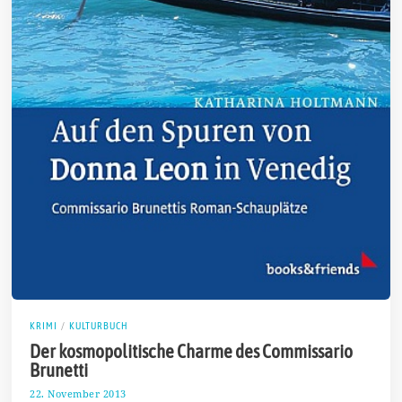
KRIMI
/
KULTURBUCH
Der kosmopolitische Charme des Commissario
Brunetti
22. November 2013
2