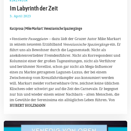
KURZPROSA
Im Labyrinth der Zeit
3. April 2023
1
5
.
Kurzprosa | Mike Markart: Venezianische Spaziergänge
A
p
r
»
Ventisette Passeggiate
« – dazu lädt der Grazer Autor Mike Markart
i
in seinem neuesten Erzählband
Venezianische Spaziergänge
ein. Er
l
führt uns als Bewohner durch die Lagunenstadt. Nicht als
2
anekdotenverliebter Fremdenführer. Nicht als Korrespondent und
0
2
Kolumnist einer der großen Tageszeitungen, nicht als Verführer
3
und berühmter Novellist, schon gar nicht als Mega-Influencer
eines zu Markte getragenen Lagunen-Luxus, der bei einem
Zwischenstop vom Kreuzfahrtdampfer aus konsumiert werden
will. Markart meidet vorhersehbare Orte, zeichnet keine üblichen
Klischees oder schwört gar auf die Zeit des Carnevale. Er begegnet
nur hin und wieder einem seiner Nachbarn – alten Menschen, die
im Gewühle der Serenissima ein alltägliches Leben führen. Von
HUBERT HOLZMANN