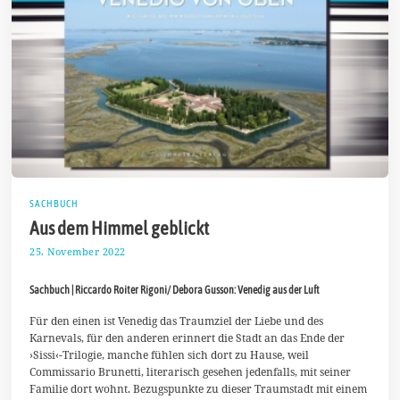
SACHBUCH
Aus dem Himmel geblickt
25. November 2022
2
.
D
Sachbuch | Riccardo Roiter Rigoni/ Debora Gusson: Venedig aus der Luft
e
z
e
Für den einen ist Venedig das Traumziel der Liebe und des
m
Karnevals, für den anderen erinnert die Stadt an das Ende der
b
›Sissi‹-Trilogie, manche fühlen sich dort zu Hause, weil
e
Commissario Brunetti, literarisch gesehen jedenfalls, mit seiner
r
2
Familie dort wohnt. Bezugspunkte zu dieser Traumstadt mit einem
0