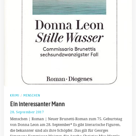
KRIMI
/
MENSCHEN
Ein interessanter Mann
28. September 2017
1
7
Menschen | Roman | Neuer Brunetti-Roman zum 75. Geburtstag
.
von Donna Leon am 28. September* Es gibt literarische Figuren,
M
die bekannter sind als ihre Schöpfer. Das gilt für Georges
a
i
Simenons Kommissar Maigret, für Agatha Christies Miss Marple,