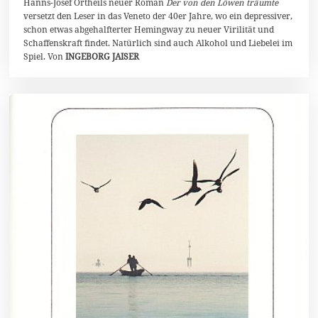
Hanns-Josef Ortheils neuer Roman
Der von den Löwen träumte
a
i
versetzt den Leser in das Veneto der 40er Jahre, wo ein depressiver,
2
schon etwas abgehalfterter Hemingway zu neuer Virilität und
0
Schaffenskraft findet. Natürlich sind auch Alkohol und Liebelei im
2
0
Spiel. Von
INGEBORG JAISER