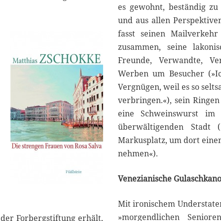
es gewohnt, beständig zu 
und aus allen Perspektive
fasst seinen Mailverkeh
zusammen, seine lakonis
Freunde, Verwandte, Verl
Werben um Besucher (»Ic
Vergnügen, weil es so selts
verbringen.«), sein Ringe
eine Schweinswurst im B
überwältigenden Stadt 
Markusplatz, um dort einen
nehmen«).
Venezianische Gulaschkan
Mit ironischem Understatem
»morgendlichen Seniore
der Forbergstiftung erhält,