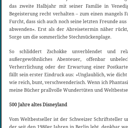
das zweite Halbjahr mit seiner Familie in Venedig
Begeisterung recht verhalten – zum einen mangels F
Furcht, dass sich auch noch seine letzten Freunde au
abwenden«. Erst als der Abreisetermin näher rückt
Sorge um die sommerliche Stechmückenplage.
So schliddert Zschokke unverblendet und rel
außergewöhnliches Abenteuer, offenbar unbelec
Verherrlichung oder der Erwartung einer Postkarte
fällt sein erster Eindruck aus: »Unglaublich, wie dicht
wie reich, bunt, verschwenderisch. Wenn ich Phantas
meine Bücher prallvolle Wundertüten und Weltbestsel
500 Jahre altes Disneyland
Vom Weltbestseller ist der Schweizer Schriftsteller 
der seit den 1980er Jahren in Berlin lebt, denkbar wei