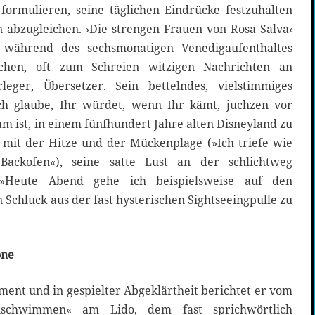
formulieren, seine täglichen Eindrücke festzuhalten
n abzugleichen. ›Die strengen Frauen von Rosa Salva‹
r während des sechsmonatigen Venedigaufenthaltes
chen, oft zum Schreien witzigen Nachrichten an
eger, Übersetzer. Sein bettelndes, vielstimmiges
h glaube, Ihr würdet, wenn Ihr kämt, juchzen vor
am ist, in einem fünfhundert Jahre alten Disneyland zu
n mit der Hitze und der Mückenplage (»Ich triefe wie
ackofen«), seine satte Lust an der schlichtweg
(»Heute Abend gehe ich beispielsweise auf den
 Schluck aus der fast hysterischen Sightseeingpulle zu
one
ent und in gespielter Abgeklärtheit berichtet er vom
nschwimmen« am Lido, dem fast sprichwörtlich