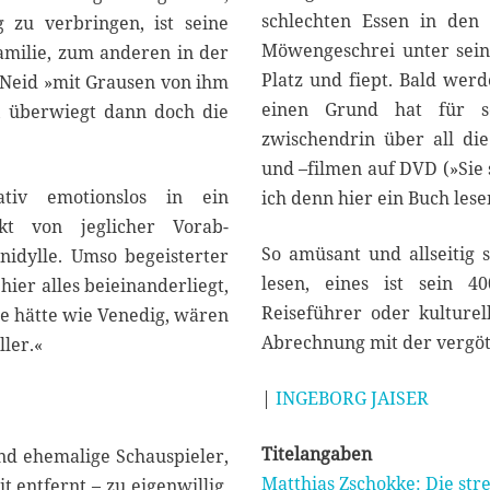
schlechten Essen in den
 zu verbringen, ist seine
Möwengeschrei unter sein
amilie, zum anderen in der
Platz und fiept. Bald wer
s Neid »mit Grausen von ihm
einen Grund hat für s
, überwiegt dann doch die
zwischendrin über all d
und –filmen auf DVD (»Sie 
ativ emotionslos in ein
ich denn hier ein Buch les
kt von jeglicher Vorab-
So amüsant und allseitig 
nidylle. Umso begeisterter
lesen, eines ist sein 40
 hier alles beieinanderliegt,
Reiseführer oder kulture
ie hätte wie Venedig, wären
Abrechnung mit der vergöt
ler.«
|
INGEBORG JAISER
Titelangaben
und ehemalige Schauspieler,
Matthias Zschokke: Die str
t entfernt – zu eigenwillig,