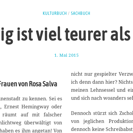
KULTURBUCH
/
SACHBUCH
g ist viel teurer als
1. Mai 2015
1
1
.
J
nicht nur gespielter Verzw
u
ich denn dann hier? Nichts 
Frauen von Rosa Salva
n
meinen Lehnsessel und ein
i
2
und sich nach woanders se
unenstadt zu kennen. Sei es
0
n, Ernest Hemingway oder
1
Dennoch stürzt sich Zscho
 räumt auf mit falscher
5
von jeglichen Produktio
hlichtweg überwältigt von
dennoch keine Schreibabsti
 haben es ihm angetan! Von