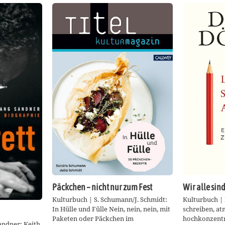
Päckchen – nicht nur zum Fest
Wir alle sin
Kulturbuch | S. Schumann/J. Schmidt:
Kulturbuch | 
In Hülle und Fülle Nein, nein, nein, mit
schreiben, at
Paketen oder Päckchen im
hochkonzentr
andner: Keith