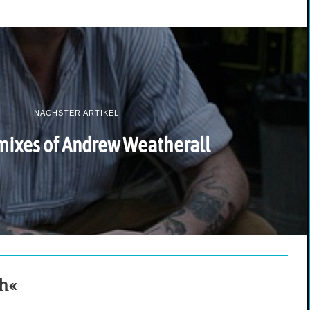
NÄCHSTER ARTIKEL
mixes of Andrew Weatherall
ch«