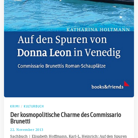
KRIMI
/
KULTURBUCH
Der kosmopolitische Charme des Commissario
Brunetti
22. November 2013
2
0
Sachbuch | Elisabeth Hoffmann, Karl-L. Heinrich: Auf den Spuren