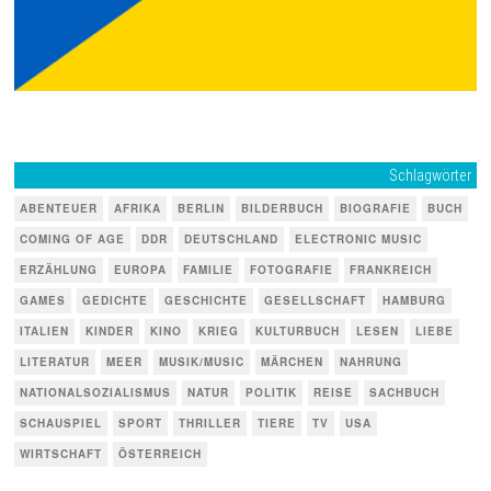
Schlagwörter
ABENTEUER
AFRIKA
BERLIN
BILDERBUCH
BIOGRAFIE
BUCH
COMING OF AGE
DDR
DEUTSCHLAND
ELECTRONIC MUSIC
ERZÄHLUNG
EUROPA
FAMILIE
FOTOGRAFIE
FRANKREICH
GAMES
GEDICHTE
GESCHICHTE
GESELLSCHAFT
HAMBURG
ITALIEN
KINDER
KINO
KRIEG
KULTURBUCH
LESEN
LIEBE
LITERATUR
MEER
MUSIK/MUSIC
MÄRCHEN
NAHRUNG
NATIONALSOZIALISMUS
NATUR
POLITIK
REISE
SACHBUCH
SCHAUSPIEL
SPORT
THRILLER
TIERE
TV
USA
WIRTSCHAFT
ÖSTERREICH