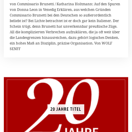
.
von Commissario Brunetti / Katharina Holtmann: Auf den Spuren
D
von Donna Leon in Venedig Erklären, aus welchen Gründen
e
z
Commissario Brunetti bei den Deutschen so außerordentlich
e
beliebt ist? Bei Lichte betrachtet ist er doch gar kein Italiener. Der
m
Schein trügt, denn Brunetti hat unverkennbar preußische Züge.
b
e
All die komplizierten Verbrechen aufzuklären, die ja oft weit über
r
die Landesgrenzen hinausreichen, dazu gehört logisches Denken,
2
ein hohes Maß an Disziplin, präzise Organisation. Von WOLF
0
SENFF
1
3
20 JAHRE TITEL