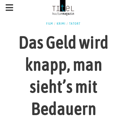
FILM
/
KRIMI
/
TATORT
Das Geld wird
knapp, man
sieht’s mit
Bedauern