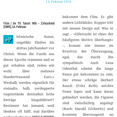
14. Februar 2014
2
1
.
F
bekommt dem Film. Es gibt
e
b
andere Lichtblicke. Kopper tritt
Film | Im TV: Tatort 900 – Zirkuskind
r
(SWR), 16. Februar
mit neuem Design auf. Was er
u
a
sagt – »Eifersucht ist eines der
hönizische Kunst,
r
»P
häufigsten Motive überhaupt«
2
ungefähr fünftes bis
0
–, kommt wie immer im
drittes Jahrhundert vor
1
Brustton der Überzeugung,
4
Christi. Wenn die Funde aus
egal, das macht ihn
dieser Epoche stammen und so
sympathisch. Auch Lena
gut erhalten sind, reden wir
Odenthal scheint die lange
wohl über mehrere
Pause gut bekommen zu sein.
Hunderttausend Euro.«
Der etwas schräge Herbert
Weshalb werden eigentlich für
Rauch (Fritz Roth) möchte
steinalte, halb zerdepperte
Feuer legen und kann daran
Gegenstände dermaßen hohe
gehindert werden, die Figuren
Beträge hingeblättert?
sind vielschichtig angelegt
Bestimmt hat jemand, weil
(Buch: Harald Göckeritz) und
Denken oft hilft, mal darüber
kommen überzeugend an
nachgedacht. Von
WOLF SENFF