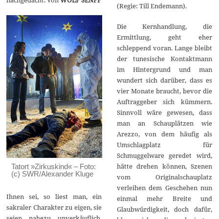
(Regie: Till Endemann).
Die Kernhandlung, die
Ermittlung, geht eher
schleppend voran. Lange bleibt
der tunesische Kontaktmann
im Hintergrund und man
wundert sich darüber, dass es
vier Monate braucht, bevor die
Auftraggeber sich kümmern.
Sinnvoll wäre gewesen, dass
man an Schauplätzen wie
Arezzo, von dem häufig als
Umschlagplatz für
Schmuggelware geredet wird,
hätte drehen können, Szenen
Tatort »Zirkuskind« – Foto:
(c) SWR/Alexander Kluge
vom Originalschauplatz
verleihen dem Geschehen nun
Ihnen sei, so liest man, ein
einmal mehr Breite und
sakraler Charakter zu eigen, sie
Glaubwürdigkeit, doch dafür,
seien nahezu unverkäuflich,