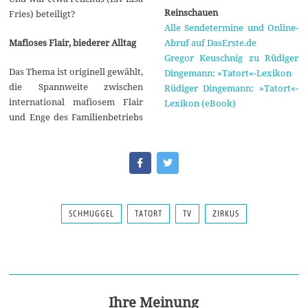
Reinschauen
Fries) beteiligt?
Alle Sendetermine und Online-
Abruf auf DasErste.de
Mafioses Flair, biederer Alltag
Gregor Keuschnig zu Rüdiger
Das Thema ist originell gewählt,
Dingemann: »Tatort«-Lexikon
die Spannweite zwischen
Rüdiger Dingemann: »Tatort«-
international mafiosem Flair
Lexikon (eBook)
und Enge des Familienbetriebs
SCHMUGGEL
TATORT
TV
ZIRKUS
Ihre Meinung