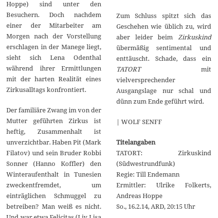
Hoppe) sind unter den
Besuchern. Doch nachdem
Zum Schluss spitzt sich das
einer der Mitarbeiter am
Geschehen wie üblich zu, wird
Morgen nach der Vorstellung
aber leider beim
Zirkuskind
erschlagen in der Manege liegt,
übermäßig sentimental und
sieht sich Lena Odenthal
enttäuscht. Schade, dass ein
während ihrer Ermittlungen
TATORT
mit
mit der harten Realität eines
vielversprechender
Zirkusalltags konfrontiert.
Ausgangslage nur schal und
dünn zum Ende geführt wird.
Der familiäre Zwang im von der
Mutter geführten Zirkus ist
| WOLF SENFF
heftig, Zusammenhalt ist
Titelangaben
unverzichtbar. Haben Pit (Mark
TATORT: Zirkuskind
Filatov) und sein Bruder Robbi
(Südwestrundfunk)
Sonner (Hanno Koffler) den
Regie: Till Endemann
Winteraufenthalt in Tunesien
Ermittler: Ulrike Folkerts,
zweckentfremdet, um
Andreas Hoppe
einträglichen Schmuggel zu
So., 16.2.14, ARD, 20:15 Uhr
betreiben? Man weiß es nicht.
Und war etwa Felicitas (Liv Lisa