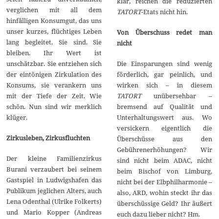
klar, reichen die reduzierten
verglichen mit all dem
TATORT
-Etats nicht hin.
hinfälligen Konsumgut, das uns
unser kurzes, flüchtiges Leben
Von Überschuss redet man
lang begleitet. Sie sind. Sie
nicht
bleiben. Ihr Wert ist
Die Einsparungen sind wenig
unschätzbar. Sie entziehen sich
förderlich, gar peinlich, und
der eintönigen Zirkulation des
wirken sich – in diesem
Konsums, sie verankern uns
TATORT
unübersehbar –
mit der Tiefe der Zeit. Wie
bremsend auf Qualität und
schön. Nun sind wir merklich
Unterhaltungswert aus. Wo
klüger.
versickern eigentlich die
Zirkusleben, Zirkusfluchten
Überschüsse aus den
Gebührenerhöhungen? Wir
Der kleine Familienzirkus
sind nicht beim ADAC, nicht
Burani verzaubert bei seinem
beim Bischof von Limburg,
Gastspiel in Ludwigshafen das
nicht bei der Elbphilharmonie –
Publikum jeglichen Alters, auch
also, ARD, wohin steckt ihr das
Lena Odenthal (Ulrike Folkerts)
überschüssige Geld? Ihr äußert
und Mario Kopper (Andreas
euch dazu lieber nicht? Hm.