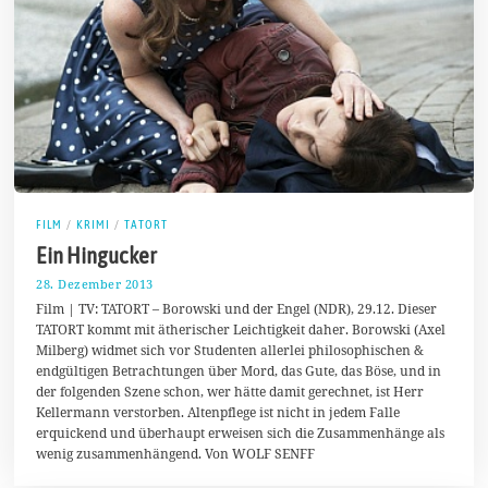
FILM
/
KRIMI
/
TATORT
Ein Hingucker
28. Dezember 2013
2
.
Film | TV: TATORT – Borowski und der Engel (NDR), 29.12. Dieser
F
TATORT kommt mit ätherischer Leichtigkeit daher. Borowski (Axel
e
Milberg) widmet sich vor Studenten allerlei philosophischen &
b
r
endgültigen Betrachtungen über Mord, das Gute, das Böse, und in
u
der folgenden Szene schon, wer hätte damit gerechnet, ist Herr
a
Kellermann verstorben. Altenpflege ist nicht in jedem Falle
r
2
erquickend und überhaupt erweisen sich die Zusammenhänge als
0
wenig zusammenhängend. Von WOLF SENFF
1
4