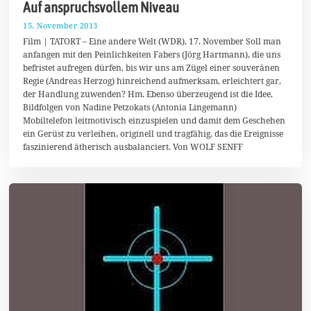
Auf anspruchsvollem Niveau
15. November 2013
2
.
Film | TATORT – Eine andere Welt (WDR), 17. November Soll man
F
anfangen mit den Peinlichkeiten Fabers (Jörg Hartmann), die uns
e
befristet aufregen dürfen, bis wir uns am Zügel einer souveränen
b
r
Regie (Andreas Herzog) hinreichend aufmerksam, erleichtert gar,
u
der Handlung zuwenden? Hm. Ebenso überzeugend ist die Idee,
a
Bildfolgen von Nadine Petzokats (Antonia Lingemann)
r
2
Mobiltelefon leitmotivisch einzuspielen und damit dem Geschehen
0
ein Gerüst zu verleihen, originell und tragfähig, das die Ereignisse
1
faszinierend ätherisch ausbalanciert. Von WOLF SENFF
4