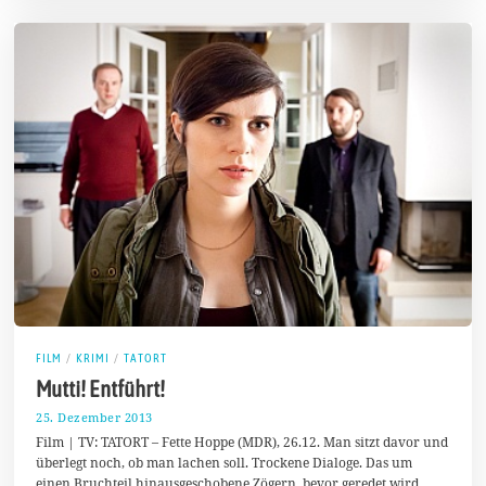
FILM
/
KRIMI
/
TATORT
Mutti! Entführt!
25. Dezember 2013
2
.
Film | TV: TATORT – Fette Hoppe (MDR), 26.12. Man sitzt davor und
F
überlegt noch, ob man lachen soll. Trockene Dialoge. Das um
e
einen Bruchteil hinausgeschobene Zögern, bevor geredet wird.
b