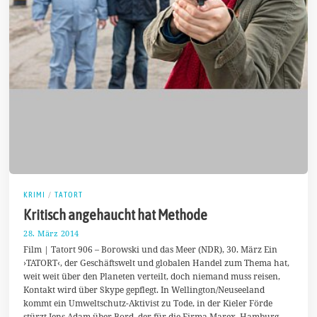
KRIMI
/
TATORT
Kritisch angehaucht hat Methode
28. März 2014
3
1
Film | Tatort 906 – Borowski und das Meer (NDR), 30. März Ein
.
›TATORT‹, der Geschäftswelt und globalen Handel zum Thema hat,
M
weit weit über den Planeten verteilt, doch niemand muss reisen,
ä
r
Kontakt wird über Skype gepflegt. In Wellington/Neuseeland
z
kommt ein Umweltschutz-Aktivist zu Tode, in der Kieler Förde
2
stürzt Jens Adam über Bord, der für die Firma Marex, Hamburg,