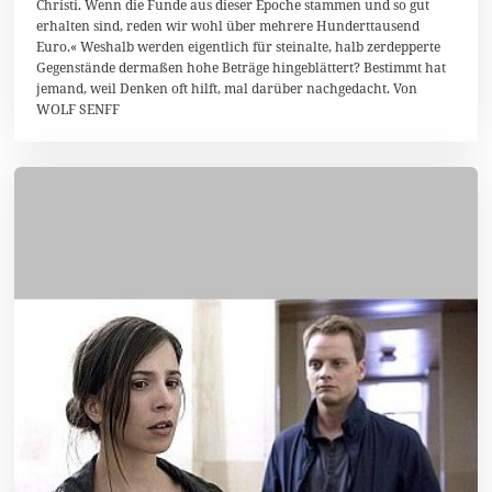
Christi. Wenn die Funde aus dieser Epoche stammen und so gut
e
b
erhalten sind, reden wir wohl über mehrere Hunderttausend
r
Euro.« Weshalb werden eigentlich für steinalte, halb zerdepperte
u
Gegenstände dermaßen hohe Beträge hingeblättert? Bestimmt hat
a
r
jemand, weil Denken oft hilft, mal darüber nachgedacht. Von
2
WOLF SENFF
0
1
4