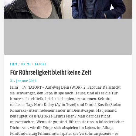
FILM
/
KRIMI
/
TATORT
Für Rührseligkeit bleibt keine Zeit
31. Januar 2014
8
.
Film | TV: TATORT – Auf ewig Dein (WDR), 2. Februar Da schickt
F
sie, schwanger, den Papa in spe nach Hause, und als er die Tür
e
hinter sich schließt, bricht sie heulend zusammen. Schnitt,
b
r
nächster Tag: Nora Dalay (Aylin Tezel) und Daniel Kossik (Stefan
u
Konarske) sitzen nebeneinander im Dienstwagen. Hat jemand
a
behauptet, dass TATORTe Krimis seien? Man darf das nicht
r
2
missverstehen. Wenn sie gut sind, führen sie uns in künstlerischer
0
Dichte vor, wie die Dinge sich abspielen im Leben, im Alltag.
1
Fünfundvierzig Filmminuten später die Versöhnungsszene – es
4