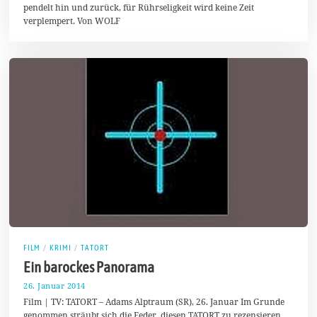
pendelt hin und zurück, für Rührseligkeit wird keine Zeit
verplempert. Von WOLF
FILM
/
KRIMI
/
TATORT
Ein barockes Panorama
26. Januar 2014
2
.
Film | TV: TATORT – Adams Alptraum (SR), 26. Januar Im Grunde
F
genommen sträubt sich die Feder, diesen TATORT zu rezensieren,