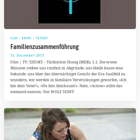
FILM
/
KRIMI
/
TATORT
Familienzusammenführung
31. Dezember 2013
2
.
Film | TV: TATORT – Türkischer Honig (MDR), 1.1. Die ersten
F
Minuten reißen uns ratzfatz in Abgründe, uns bleibt kaum eine
e
Sekunde, uns über das übernächtigte Gesicht der Eva Saalfeld zu
b
r
wundern, wir werden in familiäre Verstrickungen geworfen, »Ich
u
bin dein Vater!«, »Du bist Abschaum!«. Nein, »Action« sollte das
a
niemand nennen. Von WOLF SENFF
r
2
0
1
4