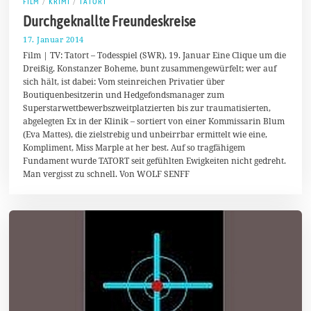
FILM
/
KRIMI
/
TATORT
Durchgeknallte Freundeskreise
17. Januar 2014
2
.
Film | TV: Tatort – Todesspiel (SWR), 19. Januar Eine Clique um die
F
Dreißig, Konstanzer Boheme, bunt zusammengewürfelt; wer auf
e
sich hält, ist dabei: Vom steinreichen Privatier über
b
r
Boutiquenbesitzerin und Hedgefondsmanager zum
u
Superstarwettbewerbszweitplatzierten bis zur traumatisierten,
a
abgelegten Ex in der Klinik – sortiert von einer Kommissarin Blum
r
2
(Eva Mattes), die zielstrebig und unbeirrbar ermittelt wie eine,
0
Kompliment, Miss Marple at her best. Auf so tragfähigem
1
Fundament wurde TATORT seit gefühlten Ewigkeiten nicht gedreht.
4
Man vergisst zu schnell. Von WOLF SENFF