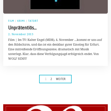
FILM
/
KRIMI
/
TATORT
Unprätentiös…
2. November 2013
2
.
Film | Im TV: Kalter Engel (MDR), 4. November …kommt er uns auf
F
den Bildschirm, und das ist ein denkbar guter Einstieg für Erfurt.
e
Eine mitreißende Eröffnungsszene, dramatisch mit Musik
b
r
unterlegt. Klar, dass diese Verfolgungsjagd erfolgreich endet. Von
u
WOLF SENFF
a
r
2
0
1
4
1
2
WEITER