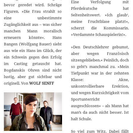
Eine Verfolgung mit
bevor geredet wird. Schräge
Pferdekutsche hat
Figuren. »Die Frau strahlt so
Seltenheitswert. »Ich glaub‘,
eine unbestimmte
meine Fruchtblase platzt«,
Zugänglichkeit aus – was sicher
scherzt die Kommissarin.
manchen Mann moralisch
»Verdammte Schauspielerin!«.
erneuern könnte«. Hans
Bangen (Wolfgang Bauer) sieht
»Den Deutschlehrer gebumst,
aus wie ein Hans im Glück, der
aber wegen Französisch
ein Schwein gegen den Erfolg
sitzengeblieben.« Peinlich, doch
im Casting getauscht hat.
so geht’s manchmal zu. »Mein
Bogdanskis Ohren sind nicht
Tiefpunkt war in der zehnten
lustig, aber gut sichtbar und
Klasse: Akne,
originell. Von
WOLF SENFF
unkontrollierbare Erektion,
und wegen Kurzsichtigkeit vom
Sportunterricht
ausgeschlossen« – als Mann hat
man’s da auch nicht besser. Ist
halt Schule.
So viel zum Witz. Dabei fällt