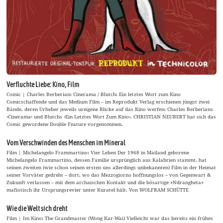
Verfluchte Liebe: Kino, Film
Comic | Charles Berberian: Cinerama / Blutch: Ein letztes Wort zum Kino
Comicschaffende und das Medium Film – im Reprodukt Verlag erschienen jüngst zwei
Bände, deren Urheber jeweils ureigene Blicke auf das Kino werfen: Charles Berberians
›Cinerama‹ und Blutchs ›Ein Letztes Wort Zum Kino‹. CHRISTIAN NEUBERT hat sich das
Comic gewordene Double Feature vorgenommen.
Vom Verschwinden des Menschen im Mineral
Film | Michelangelo Frammartino: Vier Leben Der 1968 in Mailand geborene
Michelangelo Frammartino, dessen Familie ursprünglich aus Kalabrien stammt, hat
seinen zweiten (wie schon seinen ersten uns allerdings unbekannten) Film in der Heimat
seiner Vorväter gedreht – dort, wo das Mezzogiorno hoffnungslos – von Gegenwart &
Zukunft verlassen – mit dem archaischen Kontakt und die bösartige »Ndrangheta«
mafiotisch ihr Ursprungsrevier unter Kuratel hält. Von WOLFRAM SCHÜTTE
Wie die Welt sich dreht
Film | Im Kino: The Grandmaster (Wong Kar-Wai) Vielleicht war das bereits ein frühes