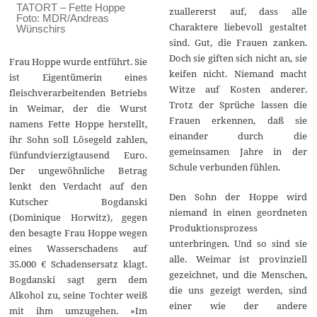
TATORT – Fette Hoppe
zuallererst auf, dass alle
Foto: MDR/Andreas
Charaktere liebevoll gestaltet
Wünschirs
sind. Gut, die Frauen zanken.
Doch sie giften sich nicht an, sie
Frau Hoppe wurde entführt. Sie
keifen nicht. Niemand macht
ist Eigentümerin eines
Witze auf Kosten anderer.
fleischverarbeitenden Betriebs
Trotz der Sprüche lassen die
in Weimar, der die Wurst
Frauen erkennen, daß sie
namens Fette Hoppe herstellt,
einander durch die
ihr Sohn soll Lösegeld zahlen,
gemeinsamen Jahre in der
fünfundvierzigtausend Euro.
Schule verbunden fühlen.
Der ungewöhnliche Betrag
lenkt den Verdacht auf den
Den Sohn der Hoppe wird
Kutscher Bogdanski
niemand in einen geordneten
(Dominique Horwitz), gegen
Produktionsprozess
den besagte Frau Hoppe wegen
unterbringen. Und so sind sie
eines Wasserschadens auf
alle. Weimar ist provinziell
35.000 € Schadensersatz klagt.
gezeichnet, und die Menschen,
Bogdanski sagt gern dem
die uns gezeigt werden, sind
Alkohol zu, seine Tochter weiß
einer wie der andere
mit ihm umzugehen. »Im