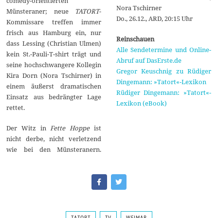
comedy-orientierten
Nora Tschirner
Münsteraner; neue
TATORT
-
Do., 26.12., ARD, 20:15 Uhr
Kommissare treffen immer
frisch aus Hamburg ein, nur
Reinschauen
dass Lessing (Christian Ulmen)
Alle Sendetermine und Online-
kein St.-Pauli-T-shirt trägt und
Abruf auf DasErste.de
seine hochschwangere Kollegin
Gregor Keuschnig zu Rüdiger
Kira Dorn (Nora Tschirner) in
Dingemann: »Tatort«-Lexikon
einem äußerst dramatischen
Rüdiger Dingemann: »Tatort«-
Einsatz aus bedrängter Lage
Lexikon (eBook)
rettet.
Der Witz in
Fette Hoppe
ist
nicht derbe, nicht verletzend
wie bei den Münsteranern.
TATORT
TV
WEIMAR