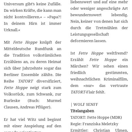
liebenswert und auf eine mehr
Universum gibt’s keine Zufälle.
oder weniger angeschrägte Art
Da wirken Kräfte, die kann man
bewundernswert lebendig.
nicht kontrollieren.« – »Papa?!
Nein, keiner von denen hat sich
In deinem Hirn ist immer
durch die Tretmühlen der
Urknall.«
Leistungsgesellschaft
deformieren lassen.
Mit
Fette Hoppe
knüpft der
Mitteldeutsche Rundfunk an
Ist
Fette Hoppe
weltfremd?
die Tradition volkstümlichen
Erzählt
Fette Hoppe
ein
Erzählens an, zu deren Heimat
Märchen? Wir sehen einen
sich über Jahrzehnte sogar das
friedlich gestimmten,
Berliner Ensemble zählte. Die
weihnachtlichen Kriminalfilm,
Reihe
TATORT
diversifiziert,
dem »nur« das vertraute
Fette Hoppe
neigt stark zum
TATORT-
Flair fehlt.
Volksstück, zum Schwank, zur
Burleske (Buch: Murmel
| WOLF SENFF
Clausen, Andreas Pflüger).
Titelangaben
TATORT: Fette Hoppe (MDR)
Er hat viel Witz und beginnt
Regie: Franziska Meletzky
mit einer Anspielung auf den
Ermittler: Christian Ulmen,