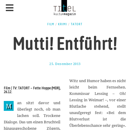
FILM
/
KRIMI
/
TATORT
Mutti! Entführt!
25. Dezember 2013
2
.
F
e
Witz und Humor haben es nicht
b
r
leicht beim Fernsehen.
Film | TV: TATORT – Fette Hoppe (MDR),
u
26.12.
Kommissar Lessing – Oh!
a
r
Lessing in Weimar! –, vor einer
an sitzt davor und
2
M
Blutlache stehend, stellt
0
überlegt noch, ob man
1
unaufgeregt fest: »Bei dem
lachen soll. Trockene
4
Blutverlust ist die
Dialoge. Das um einen Bruchteil
Überlebenschance sehr gering«.
hinausgeschobene Zögern,