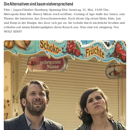
Die Alternativen sind kaum vielversprechend
Film | Japan-Filmfest Hamburg ›Spinning Kite‹ Samstag, 31. Mai, 13:00 Uhr,
Metropolis-Kino Mit ›Heavy Metal‹ wird eröffnet, ›Coming of Age‹ heißt das Genre, sein
Thema: die Initiation, das Erwachsenwerden. Nach ihrem Gig sitzen Maki, Kido, Jun
und Bunji in der Kneipe, das lässt sich gut an. Sie torkeln durch nächtliche Straßen und
schlafen auf einem Kinderspielplatz ihren Rausch aus. Nun sind wir neugierig. Von
WOLF SENFF