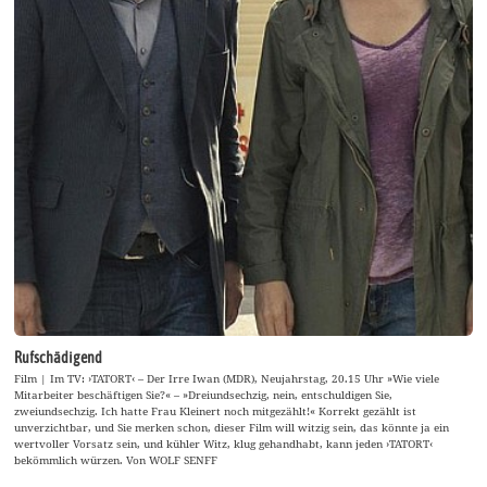
Rufschädigend
Film | Im TV: ›TATORT‹ – Der Irre Iwan (MDR), Neujahrstag, 20.15 Uhr »Wie viele
Mitarbeiter beschäftigen Sie?« – »Dreiundsechzig, nein, entschuldigen Sie,
zweiundsechzig. Ich hatte Frau Kleinert noch mitgezählt!« Korrekt gezählt ist
unverzichtbar, und Sie merken schon, dieser Film will witzig sein, das könnte ja ein
wertvoller Vorsatz sein, und kühler Witz, klug gehandhabt, kann jeden ›TATORT‹
bekömmlich würzen. Von WOLF SENFF