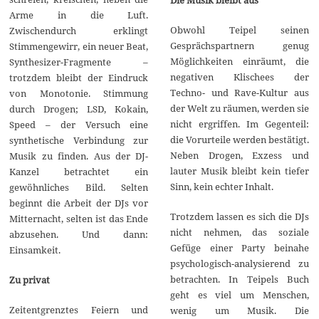
Arme in die Luft.
Obwohl Teipel seinen
Zwischendurch erklingt
Gesprächspartnern genug
Stimmengewirr, ein neuer Beat,
Möglichkeiten einräumt, die
Synthesizer-Fragmente –
negativen Klischees der
trotzdem bleibt der Eindruck
Techno- und Rave-Kultur aus
von Monotonie. Stimmung
der Welt zu räumen, werden sie
durch Drogen; LSD, Kokain,
nicht ergriffen. Im Gegenteil:
Speed – der Versuch eine
die Vorurteile werden bestätigt.
synthetische Verbindung zur
Neben Drogen, Exzess und
Musik zu finden. Aus der DJ-
lauter Musik bleibt kein tiefer
Kanzel betrachtet ein
Sinn, kein echter Inhalt.
gewöhnliches Bild. Selten
beginnt die Arbeit der DJs vor
Trotzdem lassen es sich die DJs
Mitternacht, selten ist das Ende
nicht nehmen, das soziale
abzusehen. Und dann:
Gefüge einer Party beinahe
Einsamkeit.
psychologisch-analysierend zu
betrachten. In Teipels Buch
Zu privat
geht es viel um Menschen,
Zeitentgrenztes Feiern und
wenig um Musik. Die