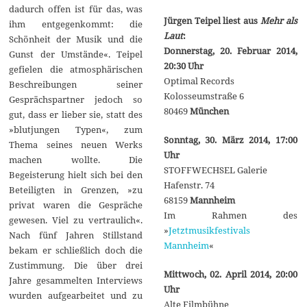
dadurch offen ist für das, was
Jürgen Teipel liest aus
Mehr als
ihm entgegenkommt: die
Laut
:
Schönheit der Musik und die
Donnerstag, 20. Februar 2014,
Gunst der Umstände«. Teipel
20:30 Uhr
gefielen die atmosphärischen
Optimal Records
Beschreibungen seiner
Kolosseumstraße 6
Gesprächspartner jedoch so
80469
München
gut, dass er lieber sie, statt des
»blutjungen Typen«, zum
Sonntag, 30. März 2014, 17:00
Thema seines neuen Werks
Uhr
machen wollte. Die
STOFFWECHSEL Galerie
Begeisterung hielt sich bei den
Hafenstr. 74
Beteiligten in Grenzen, »zu
68159
Mannheim
privat waren die Gespräche
Im Rahmen des
gewesen. Viel zu vertraulich«.
»
Jetztmusikfestivals
Nach fünf Jahren Stillstand
Mannheim
«
bekam er schließlich doch die
Zustimmung. Die über drei
Mittwoch, 02. April 2014, 20:00
Jahre gesammelten Interviews
Uhr
wurden aufgearbeitet und zu
Alte Filmbühne