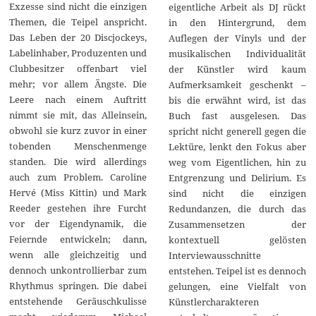
Exzesse sind nicht die einzigen
eigentliche Arbeit als DJ rückt
Themen, die Teipel anspricht.
in den Hintergrund, dem
Das Leben der 20 Discjockeys,
Auflegen der Vinyls und der
Labelinhaber, Produzenten und
musikalischen Individualität
Clubbesitzer offenbart viel
der Künstler wird kaum
mehr; vor allem Ängste. Die
Aufmerksamkeit geschenkt –
Leere nach einem Auftritt
bis die erwähnt wird, ist das
nimmt sie mit, das Alleinsein,
Buch fast ausgelesen. Das
obwohl sie kurz zuvor in einer
spricht nicht generell gegen die
tobenden Menschenmenge
Lektüre, lenkt den Fokus aber
standen. Die wird allerdings
weg vom Eigentlichen, hin zu
auch zum Problem. Caroline
Entgrenzung und Delirium. Es
Hervé (Miss Kittin) und Mark
sind nicht die einzigen
Reeder gestehen ihre Furcht
Redundanzen, die durch das
vor der Eigendynamik, die
Zusammensetzen der
Feiernde entwickeln; dann,
kontextuell gelösten
wenn alle gleichzeitig und
Interviewausschnitte
dennoch unkontrollierbar zum
entstehen. Teipel ist es dennoch
Rhythmus springen. Die dabei
gelungen, eine Vielfalt von
entstehende Geräuschkulisse
Künstlercharakteren