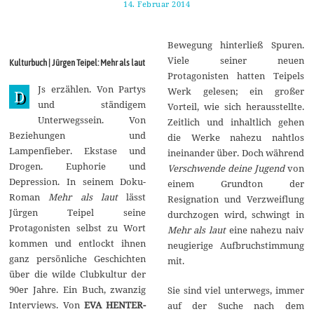
14. Februar 2014
3
.
M
ä
Bewegung hinterließ Spuren.
r
z
Viele seiner neuen
Kulturbuch | Jürgen Teipel: Mehr als laut
2
Protagonisten hatten Teipels
0
Js erzählen. Von Partys
1
Werk gelesen; ein großer
D
4
und ständigem
Vorteil, wie sich herausstellte.
Unterwegssein. Von
Zeitlich und inhaltlich gehen
Beziehungen und
die Werke nahezu nahtlos
Lampenfieber. Ekstase und
ineinander über. Doch während
Drogen. Euphorie und
Verschwende deine Jugend
von
Depression. In seinem Doku-
einem Grundton der
Roman
Mehr als laut
lässt
Resignation und Verzweiflung
Jürgen Teipel seine
durchzogen wird, schwingt in
Protagonisten selbst zu Wort
Mehr als laut
eine nahezu naiv
kommen und entlockt ihnen
neugierige Aufbruchstimmung
ganz persönliche Geschichten
mit.
über die wilde Clubkultur der
90er Jahre. Ein Buch, zwanzig
Sie sind viel unterwegs, immer
Interviews. Von
EVA HENTER-
auf der Suche nach dem