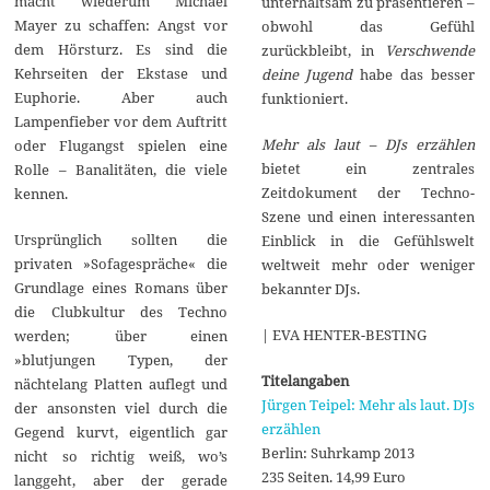
macht wiederum Michael
unterhaltsam zu präsentieren –
Mayer zu schaffen: Angst vor
obwohl das Gefühl
dem Hörsturz. Es sind die
zurückbleibt, in
Verschwende
Kehrseiten der Ekstase und
deine Jugend
habe das besser
Euphorie. Aber auch
funktioniert.
Lampenfieber vor dem Auftritt
Mehr als laut – DJs erzählen
oder Flugangst spielen eine
bietet ein zentrales
Rolle – Banalitäten, die viele
Zeitdokument der Techno-
kennen.
Szene und einen interessanten
Ursprünglich sollten die
Einblick in die Gefühlswelt
privaten »Sofagespräche« die
weltweit mehr oder weniger
Grundlage eines Romans über
bekannter DJs.
die Clubkultur des Techno
| EVA HENTER-BESTING
werden; über einen
»blutjungen Typen, der
Titelangaben
nächtelang Platten auflegt und
Jürgen Teipel: Mehr als laut. DJs
der ansonsten viel durch die
erzählen
Gegend kurvt, eigentlich gar
Berlin: Suhrkamp 2013
nicht so richtig weiß, wo’s
235 Seiten. 14,99 Euro
langgeht, aber der gerade