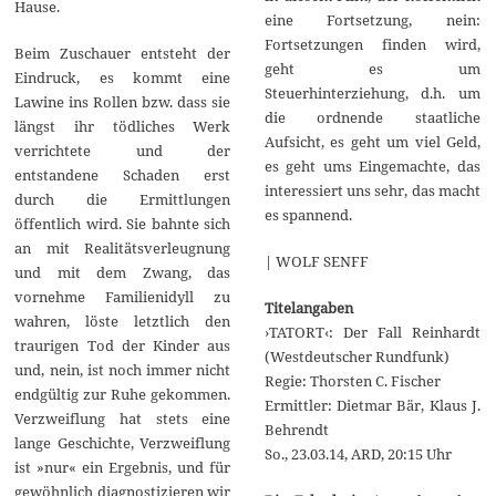
Hause.
eine Fortsetzung, nein:
Fortsetzungen finden wird,
Beim Zuschauer entsteht der
geht es um
Eindruck, es kommt eine
Steuerhinterziehung, d.h. um
Lawine ins Rollen bzw. dass sie
die ordnende staatliche
längst ihr tödliches Werk
Aufsicht, es geht um viel Geld,
verrichtete und der
es geht ums Eingemachte, das
entstandene Schaden erst
interessiert uns sehr, das macht
durch die Ermittlungen
es spannend.
öffentlich wird. Sie bahnte sich
an mit Realitätsverleugnung
| WOLF SENFF
und mit dem Zwang, das
vornehme Familienidyll zu
Titelangaben
wahren, löste letztlich den
›TATORT‹: Der Fall Reinhardt
traurigen Tod der Kinder aus
(Westdeutscher Rundfunk)
und, nein, ist noch immer nicht
Regie: Thorsten C. Fischer
endgültig zur Ruhe gekommen.
Ermittler: Dietmar Bär, Klaus J.
Verzweiflung hat stets eine
Behrendt
lange Geschichte, Verzweiflung
So., 23.03.14, ARD, 20:15 Uhr
ist »nur« ein Ergebnis, und für
gewöhnlich diagnostizieren wir