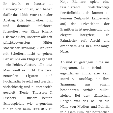
Katja Riemann spielt eine
Er trank, er hauste in
faszinierend vielschichtige
Bauwagenkolonien, wir haben
Persönlichkeit, da kommt zu
dafür das kühle Wort: sozialer
keinem Zeitpunkt Langeweile
Abstieg. Oder leicht übermütig
auf, das Privatleben der
und dennoch nüchtern
Ermittlerin ist geschmeidig und
formuliert von Klaus Schenk
elegant integriert, ›Die
(Dietmar Bär), unserem allezeit
Fahnderin‹ ruft Ätsch! und
pflichtbewussten Hüter
dreht dem ›TATORT‹ eine lange
staatlicher Ordnung: »Der kann
Nase.
mit Scheitern nicht umgehen.
Der ist wie ein Flugzeug gebaut
Ab und zu gelangen Filme ins
– ein Fehler, Absturz, alle tot.«
Programm, keine Krimis im
Man weiß es nicht. Die zwei
eigentlichen Sinne, also kein
zentralen Figuren sind
Mord & Totschlag, die ihre
hochgradig besetzt und werden
Spannung aus einem
vielschichtig und nuancenreich
besonderen sozialen Milieu
gespielt (Regie: Thorsten C.
ziehen. Bei dem dänischen
Fischer) – unsere besten
Borgen war das neulich die
Schauspieler, wie angenehm,
Nähe von Medien und Politik,
fühlen sich beim ›TATORT‹ zu
in diesem Film, der hoffentlich