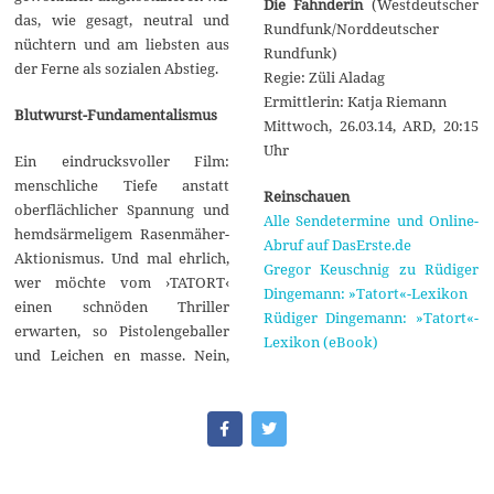
Die Fahnderin
(Westdeutscher
das, wie gesagt, neutral und
Rundfunk/Norddeutscher
nüchtern und am liebsten aus
Rundfunk)
der Ferne als sozialen Abstieg.
Regie: Züli Aladag
Ermittlerin: Katja Riemann
Blutwurst-Fundamentalismus
Mittwoch, 26.03.14, ARD, 20:15
Uhr
Ein eindrucksvoller Film:
menschliche Tiefe anstatt
Reinschauen
oberflächlicher Spannung und
Alle Sendetermine und Online-
hemdsärmeligem Rasenmäher-
Abruf auf DasErste.de
Aktionismus. Und mal ehrlich,
Gregor Keuschnig zu Rüdiger
wer möchte vom ›TATORT‹
Dingemann: »Tatort«-Lexikon
einen schnöden Thriller
Rüdiger Dingemann: »Tatort«-
erwarten, so Pistolengeballer
Lexikon (eBook)
und Leichen en masse. Nein,