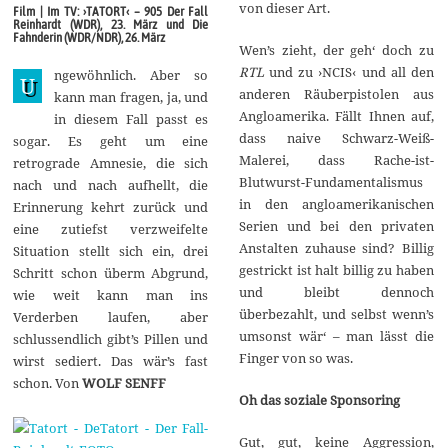
r
von dieser Art.
Film | Im TV: ›TATORT‹ – 905 Der Fall
z
Reinhardt (WDR), 23. März und Die
2
Fahnderin (WDR/NDR), 26. März
0
Wen’s zieht, der geh‘ doch zu
1
RTL
und zu ›NCIS‹ und all den
ngewöhnlich. Aber so
4
U
anderen Räuberpistolen aus
kann man fragen, ja, und
Angloamerika. Fällt Ihnen auf,
in diesem Fall passt es
dass naive Schwarz-Weiß-
sogar. Es geht um eine
Malerei, dass Rache-ist-
retrograde Amnesie, die sich
Blutwurst-Fundamentalismus
nach und nach aufhellt, die
in den angloamerikanischen
Erinnerung kehrt zurück und
Serien und bei den privaten
eine zutiefst verzweifelte
Anstalten zuhause sind? Billig
Situation stellt sich ein, drei
gestrickt ist halt billig zu haben
Schritt schon überm Abgrund,
und bleibt dennoch
wie weit kann man ins
überbezahlt, und selbst wenn’s
Verderben laufen, aber
umsonst wär‘ – man lässt die
schlussendlich gibt’s Pillen und
Finger von so was.
wirst sediert. Das wär’s fast
schon. Von
WOLF SENFF
Oh das soziale Sponsoring
Gut, gut, keine Aggression,