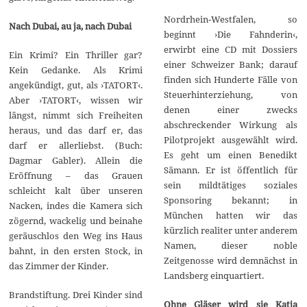
Nordrhein-Westfalen, so
Nach Dubai, au ja, nach Dubai
beginnt ›Die Fahnderin‹,
erwirbt eine CD mit Dossiers
Ein Krimi? Ein Thriller gar?
einer Schweizer Bank; darauf
Kein Gedanke. Als Krimi
finden sich Hunderte Fälle von
angekündigt, gut, als ›TATORT‹.
Steuerhinterziehung, von
Aber ›TATORT‹, wissen wir
denen einer zwecks
längst, nimmt sich Freiheiten
abschreckender Wirkung als
heraus, und das darf er, das
Pilotprojekt ausgewählt wird.
darf er allerliebst. (Buch:
Es geht um einen Benedikt
Dagmar Gabler). Allein die
Sämann. Er ist öffentlich für
Eröffnung – das Grauen
sein mildtätiges soziales
schleicht kalt über unseren
Sponsoring bekannt; in
Nacken, indes die Kamera sich
München hatten wir das
zögernd, wackelig und beinahe
kürzlich realiter unter anderem
geräuschlos den Weg ins Haus
Namen, dieser noble
bahnt, in den ersten Stock, in
Zeitgenosse wird demnächst in
das Zimmer der Kinder.
Landsberg einquartiert.
Brandstiftung. Drei Kinder sind
Ohne Gläser wird sie Katja