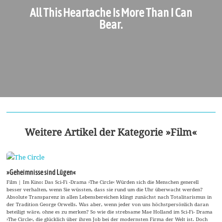
All This Heartache Is More Than I Can
Bear.
Weitere Artikel der Kategorie »Film«
»Geheimnisse sind Lügen«
Film | Im Kino: Das Sci-Fi -Drama ›The Circle‹ Würden sich die Menschen generell
besser verhalten, wenn Sie wüssten, dass sie rund um die Uhr überwacht werden?
Absolute Transparenz in allen Lebensbereichen klingt zunächst nach Totalitarismus in
der Tradition George Orwells. Was aber, wenn jeder von uns höchstpersönlich daran
beteiligt wäre, ohne es zu merken? So wie die strebsame Mae Holland im Sci-Fi- Drama
›The Circle‹, die glücklich über ihren Job bei der modernsten Firma der Welt ist. Doch