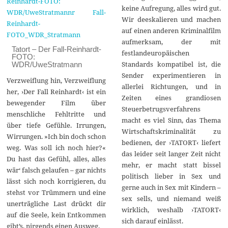
keine Aufregung, alles wird gut.
Wir deeskalieren und machen
auf einen anderen Kriminalfilm
aufmerksam, der mit
Tatort – Der Fall-Reinhardt-
festlandeuropäischen
FOTO:
Standards kompatibel ist, die
WDR/UweStratmann
Sender experimentieren in
Verzweiflung hin, Verzweiflung
allerlei Richtungen, und in
her, ›Der Fall Reinhardt‹ ist ein
Zeiten eines grandiosen
bewegender Film über
Steuerbetrugsverfahrens
menschliche Fehltritte und
macht es viel Sinn, das Thema
über tiefe Gefühle. Irrungen,
Wirtschaftskriminalität zu
Wirrungen. »Ich bin doch schon
bedienen, der ›TATORT‹ liefert
weg. Was soll ich noch hier?«
das leider seit langer Zeit nicht
Du hast das Gefühl, alles, alles
mehr, er macht statt bissel
wär‘ falsch gelaufen – gar nichts
politisch lieber in Sex und
lässt sich noch korrigieren, du
gerne auch in Sex mit Kindern –
stehst vor Trümmern und eine
sex sells, und niemand weiß
unerträgliche Last drückt dir
wirklich, weshalb ›TATORT‹
auf die Seele, kein Entkommen
sich darauf einlässt.
gibt’s, nirgends einen Ausweg.