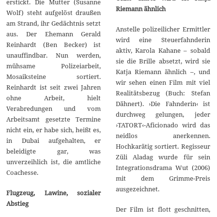
erstickt. Die Mutter (Susanne
Riemann ähnlich
Wolf) steht aufgelöst draußen
am Strand, ihr Gedächtnis setzt
Anstelle polizeilicher Ermittler
aus. Der Ehemann Gerald
wird eine Steuerfahnderin
Reinhardt (Ben Becker) ist
aktiv, Karola Kahane – sobald
unauffindbar. Nun werden,
sie die Brille absetzt, wird sie
mühsame Polizeiarbeit,
Katja Riemann ähnlich –, und
Mosaiksteine sortiert.
wir sehen einen Film mit viel
Reinhardt ist seit zwei Jahren
Realitätsbezug (Buch: Stefan
ohne Arbeit, hielt
Dähnert). ›Die Fahnderin‹ ist
Verabredungen und vom
durchweg gelungen, jeder
Arbeitsamt gesetzte Termine
›TATORT‹-Aficionado wird das
nicht ein, er habe sich, heißt es,
neidlos anerkennen.
in Dubai aufgehalten, er
Hochkarätig sortiert. Regisseur
beleidigte gar, was
Züli Aladag wurde für sein
unverzeihlich ist, die amtliche
Integrationsdrama Wut (2006)
Coachesse.
mit dem Grimme-Preis
ausgezeichnet.
Flugzeug, Lawine, sozialer
Abstieg
Der Film ist flott geschnitten,