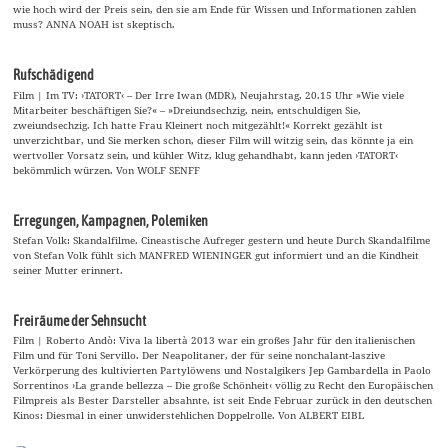
wie hoch wird der Preis sein, den sie am Ende für Wissen und Informationen zahlen
muss? ANNA NOAH ist skeptisch.
Rufschädigend
Film | Im TV: ›TATORT‹ – Der Irre Iwan (MDR), Neujahrstag, 20.15 Uhr »Wie viele
Mitarbeiter beschäftigen Sie?« – »Dreiundsechzig, nein, entschuldigen Sie,
zweiundsechzig. Ich hatte Frau Kleinert noch mitgezählt!« Korrekt gezählt ist
unverzichtbar, und Sie merken schon, dieser Film will witzig sein, das könnte ja ein
wertvoller Vorsatz sein, und kühler Witz, klug gehandhabt, kann jeden ›TATORT‹
bekömmlich würzen. Von WOLF SENFF
Erregungen, Kampagnen, Polemiken
Stefan Volk: Skandalfilme. Cineastische Aufreger gestern und heute Durch Skandalfilme
von Stefan Volk fühlt sich MANFRED WIENINGER gut informiert und an die Kindheit
seiner Mutter erinnert.
Freiräume der Sehnsucht
Film | Roberto Andò: Viva la libertà 2013 war ein großes Jahr für den italienischen
Film und für Toni Servillo. Der Neapolitaner, der für seine nonchalant-laszive
Verkörperung des kultivierten Partylöwens und Nostalgikers Jep Gambardella in Paolo
Sorrentinos ›La grande bellezza – Die große Schönheit‹ völlig zu Recht den Europäischen
Filmpreis als Bester Darsteller absahnte, ist seit Ende Februar zurück in den deutschen
Kinos: Diesmal in einer unwiderstehlichen Doppelrolle. Von ALBERT EIBL