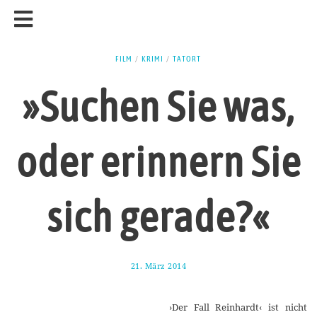
FILM
/
KRIMI
/
TATORT
»Suchen Sie was,
oder erinnern Sie
sich gerade?«
21. März 2014
3
0
.
M
›Der Fall Reinhardt‹ ist nicht
ä