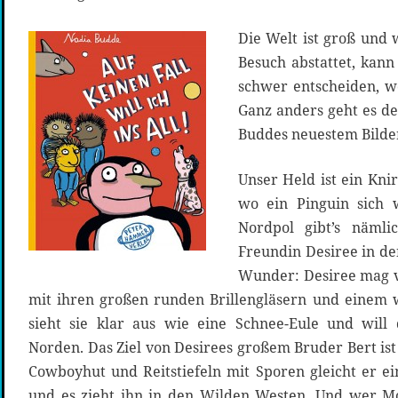
Die Welt ist groß und
Besuch abstattet, kan
schwer entscheiden, wo
Ganz anders geht es de
Buddes neuestem Bild
Unser Held ist ein Kni
wo ein Pinguin sich 
Nordpol gibt’s nämli
Freundin Desiree in d
Wunder: Desiree mag vi
mit ihren großen runden Brillengläsern und einem 
sieht sie klar aus wie eine Schnee-Eule und will
Norden. Das Ziel von Desirees großem Bruder Bert ist 
Cowboyhut und Reitstiefeln mit Sporen gleicht er e
und es zieht ihn in den Wilden Westen. Und wer M