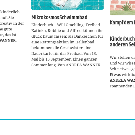
kinderlieb
Mikrokosmos Schwimmbad
auf. Sie
Kampf dem I
kreativ in der
Kinderbuch | Will Gmehling: Freibad
ne gute
Katinka, Robbie und Alfred können ihr
, das ist
Glück kaum fassen: als Dankeschön für
Kinderbuch 
WANNER
.
eine Rettungsaktion im Hallenbad
anderen Se
bekommen die Geschwister eine
Dauerkarte für das Freibad. Von 15.
Wir stellen u
Mai bis 15 September. Einen ganzen
Und wir wisse
Sommer lang. Von ANDREA WANNER
Seite etwas ga
Etwas wirklic
ANDREA WA
spannenden B