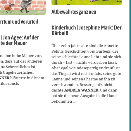
Altbewährtes ganz neu
rrtum und Vorurteil
Kinderbuch | Josephine Mark: Der
Bärbeiß
| Jon Agee: Auf der
ite der Mauer
Über zehn Jahre alte sind die Annette
Pehnts Geschichten vom Bärbeiß, der
ns eine hohe Mauer vor.
seine schlechte Laune liebt und sie sich
n, dass auf der anderen
durch – fast – nichts verderben lässt.
nz Schreckliches ist.
Aber egal wie miesepetrig er drauf ist:
h Ungeheuerliches.
das Tingeli wird nicht müde, seine gute
NNER
blätterte in diesem
Laune und seinen Charme an ihn zu
ilderbuch.
verschwenden. Besser geht’s nicht,
dachte
ANDREA WANNER
. Und dann
hat sie die neue Ausgabe in die Hand
bekommen ...