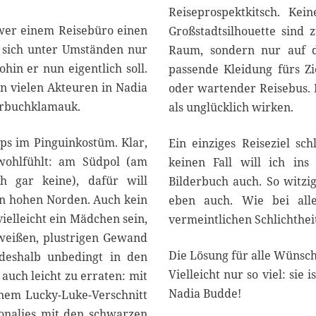
Reiseprospektkitsch. Kei
 wer einem Reisebüro einen
Großstadtsilhouette sind 
n sich unter Umständen nur
Raum, sondern nur auf de
hin er nun eigentlich soll.
passende Kleidung fürs Zi
n vielen Akteuren in Nadia
oder wartender Reisebus. 
erbuchklamauk.
als unglücklich wirken.
rps im Pinguinkostüm. Klar,
Ein einziges Reiseziel sc
wohlfühlt: am Südpol (am
keinen Fall will ich in
ch gar keine), dafür will
Bilderbuch auch. So witzi
en hohen Norden. Auch kein
eben auch. Wie bei all
elleicht ein Mädchen sein,
vermeintlichen Schlichthei
weißen, plustrigen Gewand
Die Lösung für alle Wünsche
 deshalb unbedingt in den
Vielleicht nur so viel: si
auch leicht zu erraten: mit
Nadia Budde!
inem Lucky-Luke-Verschnitt
onalies mit den schwarzen