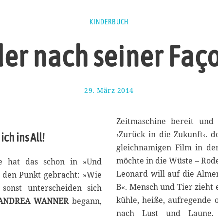
KINDERBUCH
der nach seiner Faç
29. März 2014
1
7
.
A
Zeitmaschine bereit und
u
›Zurück in die Zukunft‹.
ch ins All!
g
gleichnamigen Film in de
u
s
möchte in die Wüste – Rode
e hat das schon in »Und
t
Leonard will auf die Alme
f den Punkt gebracht: »Wie
2
B«. Mensch und Tier zieht e
 sonst unterscheiden sich
0
1
kühle, heiße, aufregende 
ANDREA WANNER
begann,
7
nach Lust und Laune. 