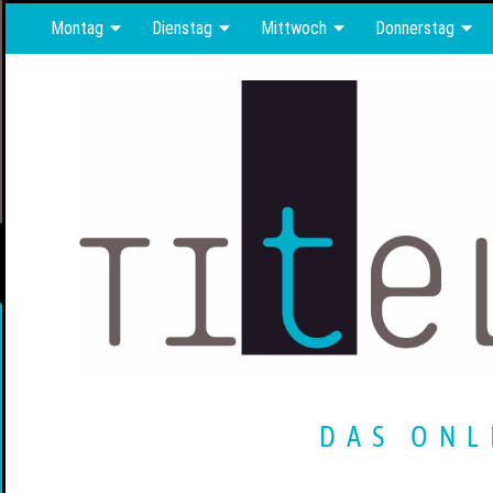
Montag
Dienstag
Mittwoch
Donnerstag
DAS ONL