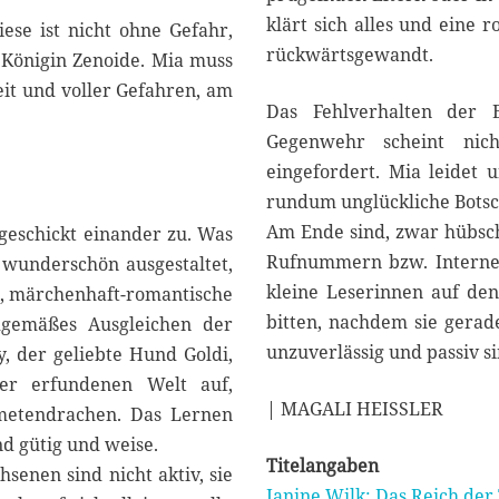
klärt sich alles und eine r
iese ist nicht ohne Gefahr,
rückwärtsgewandt.
 Königin Zenoide. Mia muss
it und voller Gefahren, am
Das Fehlverhalten der E
Gegenwehr scheint nich
eingefordert. Mia leidet 
rundum unglückliche Botsch
Am Ende sind, zwar hübsch
 geschickt einander zu. Was
Rufnummern bzw. Internet
t wunderschön ausgestaltet,
kleine Leserinnen auf de
te, märchenhaft-romantische
bitten, nachdem sie gerad
ndgemäßes Ausgleichen der
unzuverlässig und passiv si
y, der geliebte Hund Goldi,
der erfundenen Welt auf,
| MAGALI HEISSLER
metendrachen. Das Lernen
ind gütig und weise.
Titelangaben
senen sind nicht aktiv, sie
Janine Wilk: Das Reich der