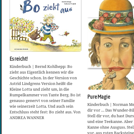
Es reicht!
Kinderbuch | Bernd Kohlhepp: Bo
zieht aus Eigentlich kennen wir die
Geschichte schon. In der Version von
Astrid Lindgrens Version heißt die
Kleine Lotta und zieht um, in die
Rumpelkammer von Tante Berg. Bo ist
Pure Magie
genauso genervt von seiner Familie
Kinderbuch | Norman Mes
wie seinerzeit Lotta. Und auch sein
dir vor … Das Wunder-Bi
Entschluss steht fest: Bo zieht aus. Von
Stell dir vor, du hast Durs
ANDREA WANNER
und eine Teekanne. Aber 
Kanne ohne Ausguss. Stell
vor, aus roten Backstein