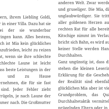
anderen Welt. Zwar werden
und gruseliger. Die Mia, 
unglaubwürdiger. Sie trit
ern, ihrem Liebling Goldi,
aller goldenen Herzen au
in einer Villa. Dazu hat sie
rechten Rat für alle berei
bei der sie wunderbar
Kitschige nimmt im Verlau
ingen kann. Alles bestens,
bricht sich Bahn, es wird a
ich ist Mia kein glückliches
keiner Stelle werden Han
nzufrieden, leicht zu reizen
Durchhalten.
t, wenn sie ihre schlechte
Ganz ungünstig ist, dass 
chlechte Laune ist leicht
stehen die kleinen Leser
ss beste Leistungen in der
Erklärung für die Gescheh
gen und zu Hause
der Realität sind ebenfa
ernehmen, die für sie fast
glücklichen Mia aber ist vi
sind. Jeder Fehler zieht
Grundproblem, das Quä
Prügeln, je nach Laune der
Durchhaltetaktik vermitte
 immer nach. Die Großmutter
prügelnden Eltern oder in 