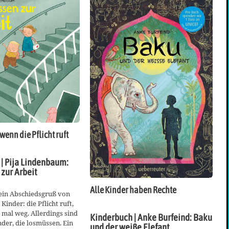
wenn die Pflicht ruft
| Pija Lindenbaum:
zur Arbeit
Alle Kinder haben Rechte
 ein Abschiedsgruß von
 Kinder: die Pflicht ruft,
 mal weg. Allerdings sind
Kinderbuch | Anke Burfeind: Baku
nder, die losmüssen. Ein
und der weiße Elefant