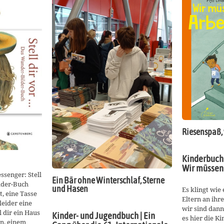
Riesenspaß, 
Kinderbuch 
Wir müssen 
senger: Stell
Ein Bär ohne Winterschlaf, Sterne
lder-Buch
und Hasen
Es klingt wie
t, eine Tasse
Eltern an ihre
leider eine
wir sind dann
 dir ein Haus
Kinder- und Jugendbuch | Ein
es hier die Ki
en, einem