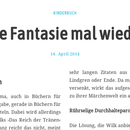
KINDERBUCH
e Fantasie mal wie
14. April 2014
1
7
.
A
sehr langen Zitaten aus
u
Lindgren oder Ende. Da m
n
g
versenkt, wirkt das aufges
u
s
zu ihrer Märchenwelt ein an
ema, auch in Büchern für
t
gabe, gerade in Büchern für
2
Rührselige Durchhalteparo
teln. Dabei wird allerdings
0
1
lks ›Das Reich der Tränen‹
7
Die Lösung, die Wilk anbie
anz reicht das nicht, meint