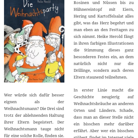
Rosinen und Nüssen bis zu
Hühnereintopf mit Eiern,
Hering und Kartoffelsalat alles
gibt, was das Herz begehrt und
man eben an den Festtagen zu
sich nimmt. Heike Herold fängt
in ihren farbigen Illustrationen
die Stimmung dieses ganz
besonderen Festes ein, an dem
natürlich nicht nur die
Drillinge, sondern auch deren
Eltern staunend teilnehmen.
In erster Linie macht die
Wer würde sich dafür besser
Geschichte neugierig auf
eignen als der
Weihnachtsbräuche an anderen
Weihnachtsmann? Die Drei sind
Orten und Ländern. Schade,
trotz der ablehnenden Haltung
dass man an dieser Stelle nicht
ihrer Eltern begeistert. Der
ein bisschen mehr darüber
Weihnachtsmann tauge nicht
erfährt. Aber wer ein bisschen
für eine solche Rolle, finden sie.
stöbert, findet im Internet viele