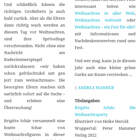
Und schließlich kämen die
interessant Seiten wie
richtigen Großeltern ja auch
Weihnachten in aller Welt
,
bald zurück. Aber als die Eltern
Weihnachten weltweit
oder
dann richtig wach werden an
Weihnachten – ein Fest für alle?
diesem Tag vor Weihnachten,
mit Informationen und
sind ihre Sprösslinge
Nachdenkenswertem rund ums
verschwunden. Nicht ohne eine
Fest.
Nachricht am
Badezimmerspiegel
Und wer mag, kann ja in diesem
zurückzulassen: »wir haben
Jahr auch eine kleine grüne
schon gefrüschtukd unt gen
Gurke am Baum verstecken …
jezt zum weinachzman«. Die
besorgten Eltern machen sich
|
ANDREA WANNER
natürlich sofort auf die Suche –
Titelangaben
und erleben eine
Brigitte Schär: Die
Überraschung!
Weihnachtsparty
Brigitte Schär versammelt eine
Illustriert von Heike Herold
bunte Schar von
Wuppertal: Peter Hammer
Weihnachtsfiguren in dieser
Verlag 2022