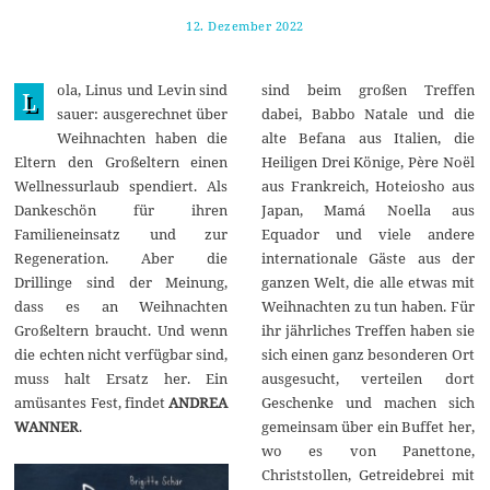
12. Dezember 2022
2
6
.
D
ola, Linus und Levin sind
sind beim großen Treffen
e
L
z
sauer: ausgerechnet über
dabei, Babbo Natale und die
e
Weihnachten haben die
alte Befana aus Italien, die
m
b
Eltern den Großeltern einen
Heiligen Drei Könige, Père Noël
e
Wellnessurlaub spendiert. Als
aus Frankreich, Hoteiosho aus
r
2
Dankeschön für ihren
Japan, Mamá Noella aus
0
Familieneinsatz und zur
Equador und viele andere
2
2
Regeneration. Aber die
internationale Gäste aus der
Drillinge sind der Meinung,
ganzen Welt, die alle etwas mit
dass es an Weihnachten
Weihnachten zu tun haben. Für
Großeltern braucht. Und wenn
ihr jährliches Treffen haben sie
die echten nicht verfügbar sind,
sich einen ganz besonderen Ort
muss halt Ersatz her. Ein
ausgesucht, verteilen dort
amüsantes Fest, findet
ANDREA
Geschenke und machen sich
WANNER
.
gemeinsam über ein Buffet her,
wo es von Panettone,
Christstollen, Getreidebrei mit