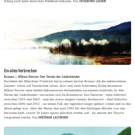
Schlag auch beim deutschen Publikum bekannt. Von
INGEBORG JAISER
Ein altes Verbrechen
Roman | Håkan Nesser: Der Verein der Linkshänder
Nachdem der Münchner Friedrich Ani in seinem letzten Roman ›All die unbewohnten
Zimmer‹ schon auf Teamarbeit setzte, lässt nun auch Schwedens Krimi-Altmeister
Håkan Nesser seine beiden bekanntesten Serienhelden zusammen ermitteln. In ›Der
Verein der Linkshänder‹ versuchen sich Ex-Kommissar Van Veeteren – zehn Auftritte
zwischen 1993 und 2003 – und der etwas jüngere Gunnar Barbarotti – fünf Auftritte
zwischen 2006 und 2012 – an einem Fall, der eigentlich längst geklärt schien und zu den
Akten gelegt war. Aber der Mann, den man 1991 für den flüchtigen Mörder von vier
Personen hielt, taucht 20 Jahre später plötzlich wieder auf - als unweit des Tatorts
vergrabene Leiche. Von
DIETMAR JACOBSEN