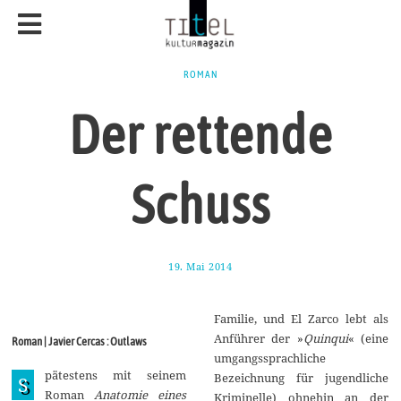
ROMAN
Der rettende
Schuss
19. Mai 2014
2
7
.
M
Familie, und El Zarco lebt als
a
i
Anführer der »
Quinqui
« (eine
Roman | Javier Cercas : Outlaws
2
umgangssprachliche
0
pätestens mit seinem
1
Bezeichnung für jugendliche
S
4
Roman
Anatomie eines
Kriminelle) ohnehin an der