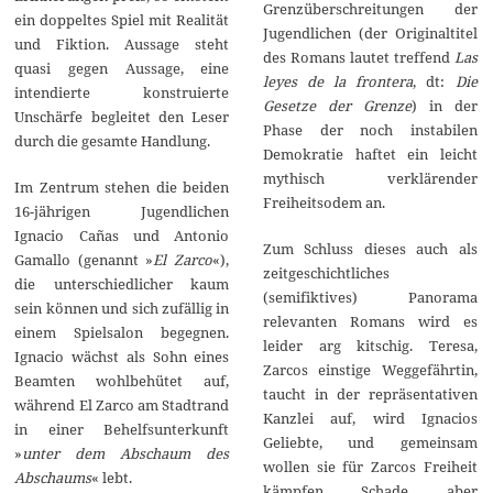
Grenzüberschreitungen der
ein doppeltes Spiel mit Realität
Jugendlichen (der Originaltitel
und Fiktion. Aussage steht
des Romans lautet treffend
Las
quasi gegen Aussage, eine
leyes de la frontera
, dt:
Die
intendierte konstruierte
Gesetze der Grenze
) in der
Unschärfe begleitet den Leser
Phase der noch instabilen
durch die gesamte Handlung.
Demokratie haftet ein leicht
mythisch verklärender
Im Zentrum stehen die beiden
Freiheitsodem an.
16-jährigen Jugendlichen
Ignacio Cañas und Antonio
Zum Schluss dieses auch als
Gamallo (genannt »
El Zarco
«),
zeitgeschichtliches
die unterschiedlicher kaum
(semifiktives) Panorama
sein können und sich zufällig in
relevanten Romans wird es
einem Spielsalon begegnen.
leider arg kitschig. Teresa,
Ignacio wächst als Sohn eines
Zarcos einstige Weggefährtin,
Beamten wohlbehütet auf,
taucht in der repräsentativen
während El Zarco am Stadtrand
Kanzlei auf, wird Ignacios
in einer Behelfsunterkunft
Geliebte, und gemeinsam
»
unter dem Abschaum des
wollen sie für Zarcos Freiheit
Abschaums
« lebt.
kämpfen. Schade, aber