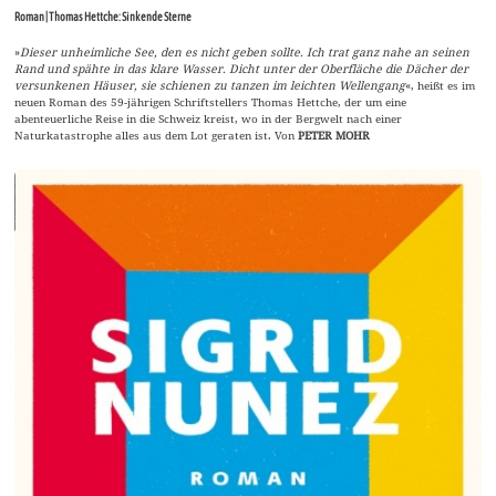
Roman | Thomas Hettche: Sinkende Sterne
»
Dieser unheimliche See, den es nicht geben sollte. Ich trat ganz nahe an seinen
Rand und spähte in das klare Wasser. Dicht unter der Oberfläche die Dächer der
versunkenen Häuser, sie schienen zu tanzen im leichten Wellengang
«, heißt es im
neuen Roman des 59-jährigen Schriftstellers Thomas Hettche, der um eine
abenteuerliche Reise in die Schweiz kreist, wo in der Bergwelt nach einer
Naturkatastrophe alles aus dem Lot geraten ist. Von
PETER MOHR