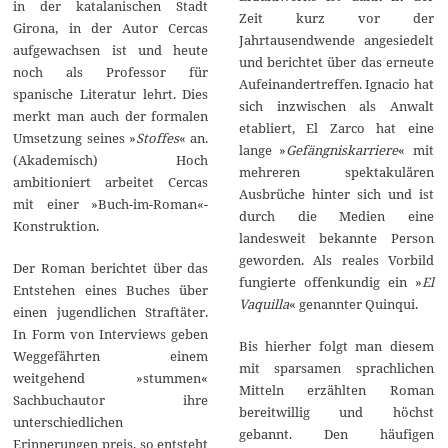
in der katalanischen Stadt
Zeit kurz vor der
Girona, in der Autor Cercas
Jahrtausendwende angesiedelt
aufgewachsen ist und heute
und berichtet über das erneute
noch als Professor für
Aufeinandertreffen. Ignacio hat
spanische Literatur lehrt. Dies
sich inzwischen als Anwalt
merkt man auch der formalen
etabliert, El Zarco hat eine
Umsetzung seines »
Stoffes
« an.
lange »
Gefängniskarriere
« mit
(Akademisch) Hoch
mehreren spektakulären
ambitioniert arbeitet Cercas
Ausbrüche hinter sich und ist
mit einer »Buch-im-Roman«-
durch die Medien eine
Konstruktion.
landesweit bekannte Person
geworden. Als reales Vorbild
Der Roman berichtet über das
fungierte offenkundig ein »
El
Entstehen eines Buches über
Vaquilla
« genannter Quinqui.
einen jugendlichen Straftäter.
In Form von Interviews geben
Bis hierher folgt man diesem
Weggefährten einem
mit sparsamen sprachlichen
weitgehend »stummen«
Mitteln erzählten Roman
Sachbuchautor ihre
bereitwillig und höchst
unterschiedlichen
gebannt. Den häufigen
Erinnerungen preis, so entsteht