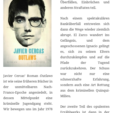
Überfällen, Einbrüchen und
anderen Straftaten teil.
Nach einem spektakulären
Banküberfall entzweien sich
dann die Wege wieder ziemlich
abrupt. El Zarco wandert ins
Gefängnis, und dem
angeschossenen Ignacio gelingt
es, sich zu seinen Eltern
durchzukämpfen und auf die
Pfade der Tugend
zurückzukehren. Der Schuss
war nicht nur eine
Javier Cercas’ Roman
Outlaws
schmerzhafte Erfahrung,
ist wie seine früheren Bücher in
sondern auch eine Art Rettung
der unmittelbaren Nach-
aus dem kriminellen Quinqui-
Franco-Epoche angesiedelt, in
Milieu.
dessen Mittelpunkt eine
kriminelle Jugendgang steht.
Der zweite Teil des opulenten
Wir bewegen uns im Jahr 1978
Erzählwerks ist dann in der