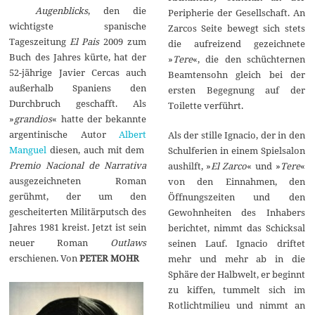
Augenblicks
, den die
Peripherie der Gesellschaft. An
wichtigste spanische
Zarcos Seite bewegt sich stets
Tageszeitung
El Pais
2009 zum
die aufreizend gezeichnete
Buch des Jahres kürte, hat der
»
Tere
«, die den schüchternen
52-jährige Javier Cercas auch
Beamtensohn gleich bei der
außerhalb Spaniens den
ersten Begegnung auf der
Durchbruch geschafft. Als
Toilette verführt.
»
grandios
« hatte der bekannte
argentinische Autor
Albert
Als der stille Ignacio, der in den
Manguel
diesen, auch mit dem
Schulferien in einem Spielsalon
Premio Nacional de Narrativa
aushilft, »
El Zarco
« und »
Tere
«
ausgezeichneten Roman
von den Einnahmen, den
gerühmt, der um den
Öffnungszeiten und den
gescheiterten Militärputsch des
Gewohnheiten des Inhabers
Jahres 1981 kreist. Jetzt ist sein
berichtet, nimmt das Schicksal
neuer Roman
Outlaws
seinen Lauf. Ignacio driftet
erschienen. Von
PETER MOHR
mehr und mehr ab in die
Sphäre der Halbwelt, er beginnt
zu kiffen, tummelt sich im
Rotlichtmilieu und nimmt an