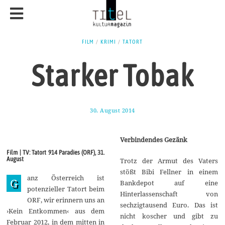
FILM
/
KRIMI
/
TATORT
Starker Tobak
30. August 2014
3
1
.
A
Verbindendes Gezänk
u
g
Film | TV: Tatort 914 Paradies (ORF), 31.
u
August
Trotz der Armut des Vaters
s
t
stößt Bibi Fellner in einem
anz Österreich ist
2
G
Bankdepot auf eine
0
potenzieller Tatort beim
Hinterlassenschaft von
1
ORF, wir erinnern uns an
4
sechzigtausend Euro. Das ist
›Kein Entkommen‹ aus dem
nicht koscher und gibt zu
Februar 2012, in dem mitten in