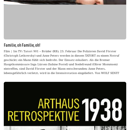
Familie, oh Familie, oh!
Film | Im TV: Tatort 901 – Brüder (RB), 23. Februar Die Polizisten David Förster
(Christoph Letkowsky) und Anne Peters werden in diesem TATORT zu einem Notruf
geschickt; ein Mann fühlt sich bedroht. Der Einsatz eskaliert. Als die Bremer
Hauptkommissare Inga Lürsen (Sabine Postel) und Stedefreund (Oliver Mommsen)
eintreffen, sind David Förster und der Mann entschwunden; Anne Peters,
lebensgefährlich verletzt, wird in die Intensivstation eingeliefert. Von WOLF SENFF