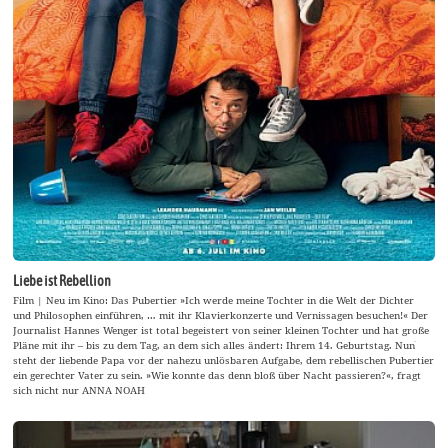
Liebe ist Rebellion
Film | Neu im Kino: Das Pubertier »Ich werde meine Tochter in die Welt der Dichter
und Philosophen einführen, … mit ihr Klavierkonzerte und Vernissagen besuchen!« Der
Journalist Hannes Wenger ist total begeistert von seiner kleinen Tochter und hat große
Pläne mit ihr – bis zu dem Tag, an dem sich alles ändert: Ihrem 14. Geburtstag. Nunֺ
steht der liebende Papa vor der nahezu unlösbaren Aufgabe, dem rebellischen Pubertier
ein gerechter Vater zu sein. »Wie konnte das denn bloß über Nacht passieren?«, fragt
sich nicht nur ANNA NOAH