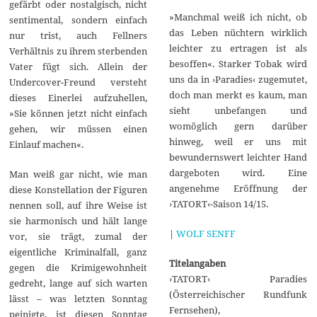
gefärbt oder nostalgisch, nicht
»Manchmal weiß ich nicht, ob
sentimental, sondern einfach
das Leben nüchtern wirklich
nur trist, auch Fellners
leichter zu ertragen ist als
Verhältnis zu ihrem sterbenden
besoffen«. Starker Tobak wird
Vater fügt sich. Allein der
uns da in ›Paradies‹ zugemutet,
Undercover-Freund versteht
doch man merkt es kaum, man
dieses Einerlei aufzuhellen,
sieht unbefangen und
»Sie können jetzt nicht einfach
womöglich gern darüber
gehen, wir müssen einen
hinweg, weil er uns mit
Einlauf machen«.
bewundernswert leichter Hand
dargeboten wird. Eine
Man weiß gar nicht, wie man
angenehme Eröffnung der
diese Konstellation der Figuren
›TATORT‹-Saison 14/15.
nennen soll, auf ihre Weise ist
sie harmonisch und hält lange
|
WOLF SENFF
vor, sie trägt, zumal der
eigentliche Kriminalfall, ganz
Titelangaben
gegen die Krimigewohnheit
›TATORT‹ Paradies
gedreht, lange auf sich warten
(Österreichischer Rundfunk
lässt – was letzten Sonntag
Fernsehen),
peinigte, ist diesen Sonntag