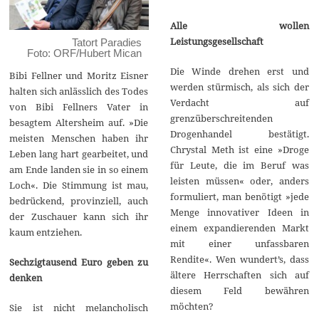
Alle wollen
Leistungsgesellschaft
Tatort Paradies
Foto: ORF/Hubert Mican
Die Winde drehen erst und
Bibi Fellner und Moritz Eisner
werden stürmisch, als sich der
halten sich anlässlich des Todes
Verdacht auf
von Bibi Fellners Vater in
grenzüberschreitenden
besagtem Altersheim auf. »Die
Drogenhandel bestätigt.
meisten Menschen haben ihr
Chrystal Meth ist eine »Droge
Leben lang hart gearbeitet, und
für Leute, die im Beruf was
am Ende landen sie in so einem
leisten müssen« oder, anders
Loch«. Die Stimmung ist mau,
formuliert, man benötigt »jede
bedrückend, provinziell, auch
Menge innovativer Ideen in
der Zuschauer kann sich ihr
einem expandierenden Markt
kaum entziehen.
mit einer unfassbaren
Rendite«. Wen wundert’s, dass
Sechzigtausend Euro geben zu
ältere Herrschaften sich auf
denken
diesem Feld bewähren
möchten?
Sie ist nicht melancholisch