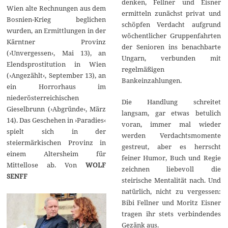
denken, Fellner und Eisner
Wien alte Rechnungen aus dem
ermitteln zunächst privat und
Bosnien-Krieg beglichen
schöpfen Verdacht aufgrund
wurden, an Ermittlungen in der
wöchentlicher Gruppenfahrten
Kärntner Provinz
der Senioren ins benachbarte
(›Unvergessen‹, Mai 13), an
Ungarn, verbunden mit
Elendsprostitution in Wien
regelmäßigen
(›Angezählt‹, September 13), an
Bankeinzahlungen.
ein Horrorhaus im
niederösterreichischen
Die Handlung schreitet
Gieselbrunn (›Abgründe‹, März
langsam, gar etwas betulich
14). Das Geschehen in ›Paradies‹
voran, immer mal wieder
spielt sich in der
werden Verdachtsmomente
steiermärkischen Provinz in
gestreut, aber es herrscht
einem Altersheim für
feiner Humor, Buch und Regie
Mittellose ab. Von
WOLF
zeichnen liebevoll die
SENFF
steirische Mentalität nach. Und
natürlich, nicht zu vergessen:
Bibi Fellner und Moritz Eisner
tragen ihr stets verbindendes
Gezänk aus.