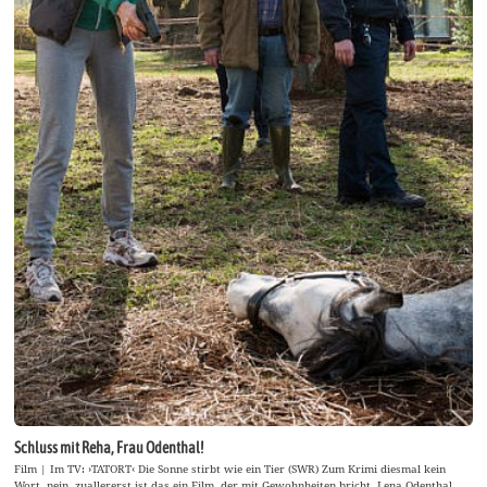
Schluss mit Reha, Frau Odenthal!
Film | Im TV: ›TATORT‹ Die Sonne stirbt wie ein Tier (SWR) Zum Krimi diesmal kein
Wort, nein, zuallererst ist das ein Film, der mit Gewohnheiten bricht. Lena Odenthal,