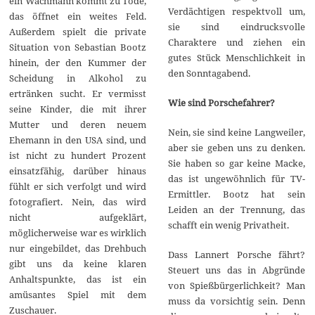
ein Wachmann kommt zu Tode,
Verdächtigen respektvoll um,
das öffnet ein weites Feld.
sie sind eindrucksvolle
Außerdem spielt die private
Charaktere und ziehen ein
Situation von Sebastian Bootz
gutes Stück Menschlichkeit in
hinein, der den Kummer der
den Sonntagabend.
Scheidung in Alkohol zu
ertränken sucht. Er vermisst
Wie sind Porschefahrer?
seine Kinder, die mit ihrer
Mutter und deren neuem
Nein, sie sind keine Langweiler,
Ehemann in den USA sind, und
aber sie geben uns zu denken.
ist nicht zu hundert Prozent
Sie haben so gar keine Macke,
einsatzfähig, darüber hinaus
das ist ungewöhnlich für TV-
fühlt er sich verfolgt und wird
Ermittler. Bootz hat sein
fotografiert. Nein, das wird
Leiden an der Trennung, das
nicht aufgeklärt,
schafft ein wenig Privatheit.
möglicherweise war es wirklich
nur eingebildet, das Drehbuch
Dass Lannert Porsche fährt?
gibt uns da keine klaren
Steuert uns das in Abgründe
Anhaltspunkte, das ist ein
von Spießbürgerlichkeit? Man
amüsantes Spiel mit dem
muss da vorsichtig sein. Denn
Zuschauer.