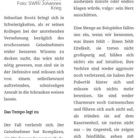
ausheulen müsste oder endlos
Foto: SWR/ Johannes
klagen würde, vulgo: sein Herz
Krieg
ausschütten.
Sebastian Bootz bringt sich in
Schwierigkeiten, als er seinen
Eine Menge an Beispielen fallen
Kollegen bei der anstehenden
uns ein, wenn wir benennen,
Vernehmung bezüglich des
was ihnen fehlt – ihnen fehlt
erschossenen Geiselnehmers
Eitelkeit, sie treten nicht
wider besseren Wissens zu
großspurig auf, bilden sich
decken sucht, das wäre nicht
nichts ein auf Intuition, ihre
nötig gewesen, nun sind sie in
Verhöre sind weder aggressiv
der Defensive und müssen sich
noch verletzend, sie haben ihre
von einem selbstbewusst
Pubertät hinter sich und
auftretenden, schnöseligen
müssen sich nichts mehr
Anwalt in die Schranken weisen
beweisen. Sie sind weder
lassen.
Charmeure noch Gutmenschen
und führen sich auch nicht auf,
Das Tempo legt zu
als stünden sie auf dem
Kasernenhof, sie rasten nicht
Der Fall verästelt sich. Der
aus – im Gegenteil, sie zeigen
Geiselnehmer hat Komplizen,
sich feinfühlig, gehen mit