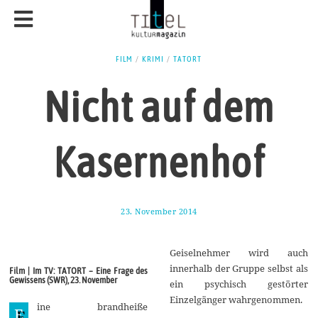
FILM
/
KRIMI
/
TATORT
Nicht auf dem
Kasernenhof
23. November 2014
2
2
.
N
Geiselnehmer wird auch
o
v
innerhalb der Gruppe selbst als
Film | Im TV: TATORT – Eine Frage des
e
Gewissens (SWR), 23. November
ein psychisch gestörter
m
b
Einzelgänger wahrgenommen.
ine brandheiße
e
E
r