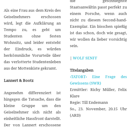
die geschniegelte
Staatsanwältin passt perfekt zu
Als eine Frau aus dem Kreis des
einem Porsche, wenn auch
Geiselnehmers erschossen
nicht zu diesem Second-hand-
wird, legt die Aufklärung an
Exemplar. Ein bisschen spießig
Tempo zu, es geht um
ist das schon, doch wie gesagt,
Studenten ohne festen
wir wollen da lieber vorsichtig
Wohnsitz, und leider entsteht
sein.
der Eindruck, es würden
herkömmliche Vorurteile über
|
WOLF SENFF
das verlotterte Studentenleben
aus der Mottenkiste gekramt.
Titelangaben
›TATORT‹ Eine Frage des
Lannert & Bootz
Gewissens (SWR)
Ermittler: Richy Müller, Felix
Angenehm differenziert ist
Klare
hingegen die Tatsache, dass die
Regie: Till Endemann
kleine Gruppe um den
So., 23. November, 20.15 Uhr
Geiselnehmer sich nicht als
(ARD)
einheitliche Hassfront darstellt.
Der von Lannert erschossene