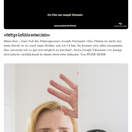
»Heftige Gefühle entwickeln«
Menschen | Zum Tod des Filmregisseurs Joseph Vilsmaier »Das Filmen ist nicht nur
mein Beruf, es ist auch mein Hobby, seit ich 14 bin. Da kommt also alles zusammen.
Das versuche ich so gut wie möglich zu machen“, hatte Joseph Vilsmaier vor knapp
drei Jahren rückblickend in einem Interview bekannt. Von PETER MOHR