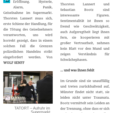
Eröffnung. Hysterie,
Thorsten Lannert und
2
Alarm, Panik,
0
Sebastian Bootz sind
1
Geiselnahme im Supermarkt.
interessante Figuren.
4
Thorsten Lannert muss sich,
Sentimentalität ist ihnen so
erste Schiene der Handlung, für
fremd wie Geschwätzigkeit,
die Tötung des Geiselnehmers
auch Aufgeregtheit liegt ihnen
verantworten, uns wird
fern, sie kooperieren mit
korrekt gezeigt, dass in einem
großer Vertrautheit, nehmen
solchen Fall die Grenzen
kein Blatt vor den Mund und
polizeilichen Handelns strikt
zeigen Verständnis für
eingefordert werden. Von
Schwächephasen.
WOLF SENFF
… und was ihnen fehlt
Im Grunde sind sie unauffällig
und treten zurückhaltend auf,
Münster findet nicht statt, sie
leiden nicht unter Traumata.
Bootz vermittelt sein Leiden an
TATORT – Aufruhr im
der Trennung, ohne dass er sich
Supermarkt