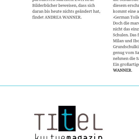
Bilderbücher beweisen, dass sich
diesem ersch
daran bis heute nichts geändert hat,
kommt eine ak
findet ANDREA WANNER.
›German Toile
Doch die maro
nicht das ein
Schulen. Das f
Milan und Ibo
Grundschulki
genug vom Sa
nehmen die Sa
Ein großartig
WANNER
.