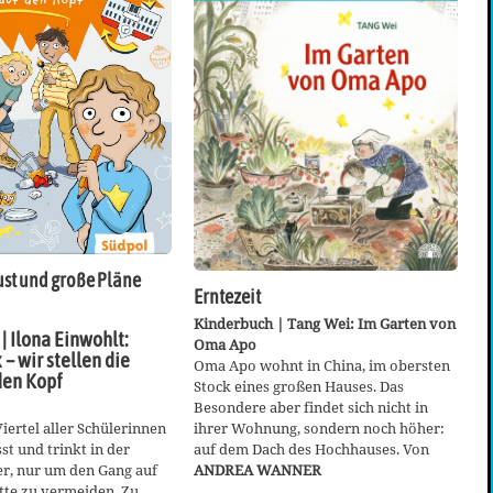
ust und große Pläne
Erntezeit
Kinderbuch | Tang Wei: Im Garten von
| Ilona Einwohlt:
Oma Apo
– wir stellen die
Oma Apo wohnt in China, im obersten
den Kopf
Stock eines großen Hauses. Das
Besondere aber findet sich nicht in
Viertel aller Schülerinnen
ihrer Wohnung, sondern noch höher:
st und trinkt in der
auf dem Dach des Hochhauses. Von
er, nur um den Gang auf
ANDREA WANNER
ette zu vermeiden. Zu