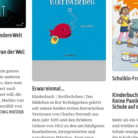
andere Welt
van der Wel:
ein ganzes
die anderen
Schulklo-Fr
es, dass man
iert auch
Es war einmal …
er will, die
Kinderbuch 
Kinderbuch | Rotfischchen / Das
 Marlies van
Keine Panik 
Mädchen in Rot Rotkäppchen gehört
 erzählt von
Schule auf 
seit seinen beiden ersten literarischen
ORG PATZER
Versionen von Charles Perrault aus
dem Jahr 1695 und den Brüdern
Mehr als ein 
Grimm von 1812 zu den am häufigsten
und Schüler is
bearbeiteten, interpretierten und
Schule wenig
parodierten Märchen. Zwei neue
die Schultoil