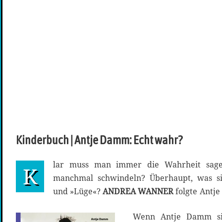
Kinderbuch | Antje Damm: Echt wahr?
lar muss man immer die Wahrheit sag
K
manchmal schwindeln? Überhaupt, was sin
und »Lüge«?
ANDREA WANNER
folgte Antj
Wenn Antje Damm si