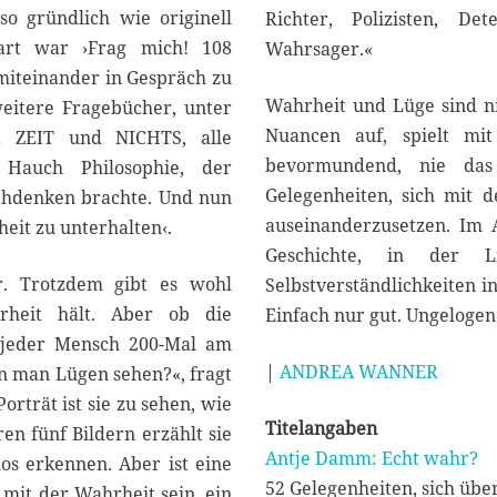
so gründlich wie originell
Richter, Polizisten, Det
art war ›Frag mich! 108
Wahrsager.«
miteinander in Gespräch zu
Wahrheit und Lüge sind n
eitere Fragebücher, unter
Nuancen auf, spielt mit
ZEIT und NICHTS, alle
bevormundend, nie das 
auch Philosophie, der
Gelegenheiten, sich mit
achdenken brachte. Und nun
auseinanderzusetzen. Im A
heit zu unterhalten‹.
Geschichte, in der L
r. Trotzdem gibt es wohl
Selbstverständlichkeiten in
rheit hält. Aber ob die
Einfach nur gut. Ungelogen
ss jeder Mensch 200-Mal am
|
ANDREA WANNER
nn man Lügen sehen?«, fragt
rträt ist sie zu sehen, wie
Titelangaben
en fünf Bildern erzählt sie
Antje Damm: Echt wahr?
s erkennen. Aber ist eine
52 Gelegenheiten, sich üb
 mit der Wahrheit sein, ein