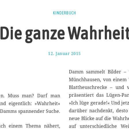
KINDERBUCH
Die ganze Wahrhei
12. Januar 2015
1
7
.
A
Damm sammelt Bilder – v
u
Münchhausen, von einem T
g
Blattheuschrecke – und v
u
s
präsentiert das Lügen-Pa
en. Muss man? Darf man
t
»Ich lüge gerade!« Und jet
d eigentlich: »Wahrheit«
2
darüber nachdenkt, desto v
e Damms spannender Suche.
0
1
neue Blicke auf die Wahrhei
7
ch einem Thema nähert,
auf unterschiedliche We