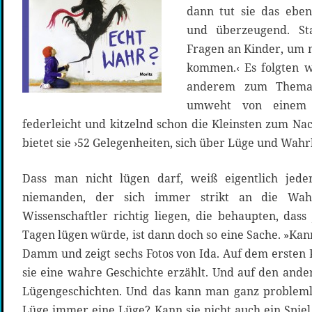
dann tut sie das eben
und überzeugend. St
Fragen an Kinder, um 
kommen.‹ Es folgten w
anderem zum Thema 
umweht von einem H
federleicht und kitzelnd schon die Kleinsten zum N
bietet sie ›52 Gelegenheiten, sich über Lüge und Wahr
Dass man nicht lügen darf, weiß eigentlich jede
niemanden, der sich immer strikt an die Wah
Wissenschaftler richtig liegen, die behaupten, da
Tagen lügen würde, ist dann doch so eine Sache. »Ka
Damm und zeigt sechs Fotos von Ida. Auf dem ersten Po
sie eine wahre Geschichte erzählt. Und auf den ander
Lügengeschichten. Und das kann man ganz problemlo
Lüge immer eine Lüge? Kann sie nicht auch ein Spiel