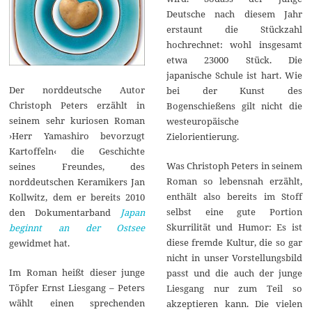
Deutsche nach diesem Jahr
erstaunt die Stückzahl
hochrechnet: wohl insgesamt
etwa 23000 Stück. Die
japanische Schule ist hart. Wie
Der norddeutsche Autor
bei der Kunst des
Christoph Peters erzählt in
Bogenschießens gilt nicht die
seinem sehr kuriosen Roman
westeuropäische
›Herr Yamashiro bevorzugt
Zielorientierung.
Kartoffeln‹ die Geschichte
Was Christoph Peters in seinem
seines Freundes, des
Roman so lebensnah erzählt,
norddeutschen Keramikers Jan
enthält also bereits im Stoff
Kollwitz, dem er bereits 2010
selbst eine gute Portion
den Dokumentarband
Japan
Skurrilität und Humor: Es ist
beginnt an der Ostsee
diese fremde Kultur, die so gar
gewidmet hat.
nicht in unser Vorstellungsbild
Im Roman heißt dieser junge
passt und die auch der junge
Töpfer Ernst Liesgang – Peters
Liesgang nur zum Teil so
wählt einen sprechenden
akzeptieren kann. Die vielen