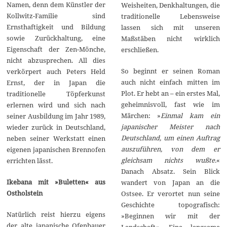
Namen, denn dem Künstler der
Weisheiten, Denkhaltungen, die
Kollwitz-Familie sind
traditionelle Lebensweise
Ernsthaftigkeit und Bildung
lassen sich mit unseren
sowie Zurückhaltung, eine
Maßstäben nicht wirklich
Eigenschaft der Zen-Mönche,
erschließen.
nicht abzusprechen. All dies
So beginnt er seinen Roman
verkörpert auch Peters Held
auch nicht einfach mitten im
Ernst, der in Japan die
Plot. Er hebt an – ein erstes Mal,
traditionelle Töpferkunst
geheimnisvoll, fast wie im
erlernen wird und sich nach
Märchen: »
Einmal kam ein
seiner Ausbildung im Jahr 1989,
japanischer Meister nach
wieder zurück in Deutschland,
Deutschland, um einen Auftrag
neben seiner Werkstatt einen
auszuführen, von dem er
eigenen japanischen Brennofen
gleichsam nichts wußte.
«
errichten lässt.
Danach Absatz. Sein Blick
Ikebana mit »Buletten« aus
wandert von Japan an die
Ostholstein
Ostsee. Er verortet nun seine
Geschichte topografisch:
Natürlich reist hierzu eigens
»Beginnen wir mit der
der alte japanische Ofenbauer
Landschaft«. Eine langsame