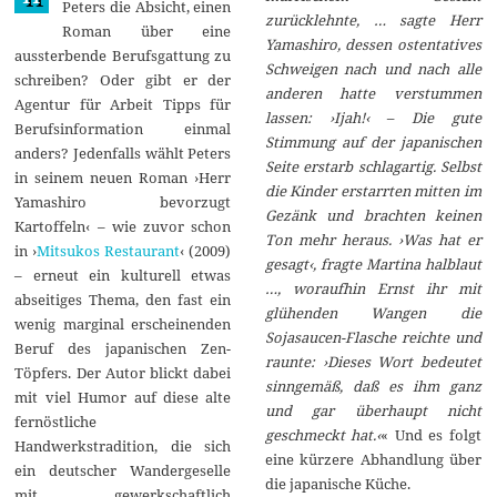
Peters die Absicht, einen
zurücklehnte, … sagte Herr
Roman über eine
Yamashiro, dessen ostentatives
aussterbende Berufsgattung zu
Schweigen nach und nach alle
schreiben? Oder gibt er der
anderen hatte verstummen
Agentur für Arbeit Tipps für
lassen: ›Ijah!‹ – Die gute
Berufsinformation einmal
Stimmung auf der japanischen
anders? Jedenfalls wählt Peters
Seite erstarb schlagartig. Selbst
in seinem neuen Roman ›Herr
die Kinder erstarrten mitten im
Yamashiro bevorzugt
Gezänk und brachten keinen
Kartoffeln‹ – wie zuvor schon
Ton mehr heraus. ›Was hat er
in ›
Mitsukos Restaurant
‹ (2009)
gesagt‹, fragte Martina halblaut
– erneut ein kulturell etwas
…, woraufhin Ernst ihr mit
abseitiges Thema, den fast ein
glühenden Wangen die
wenig marginal erscheinenden
Sojasaucen-Flasche reichte und
Beruf des japanischen Zen-
raunte: ›Dieses Wort bedeutet
Töpfers. Der Autor blickt dabei
sinngemäß, daß es ihm ganz
mit viel Humor auf diese alte
und gar überhaupt nicht
fernöstliche
geschmeckt hat.‹
« Und es folgt
Handwerkstradition, die sich
eine kürzere Abhandlung über
ein deutscher Wandergeselle
die japanische Küche.
mit gewerkschaftlich