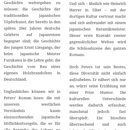
Geschichte weitergeben zu
Und sich – ähnlich wie Heinrich
müssen: die Geschichte der
Harrer in Tibet – mit der
traditionellen japanischen
dortigen Kultur vertraut macht
Töpferkunst, der bereits in den
und sich anfreundet mit einem
späten 20er Jahren deutsche
japanischen Keramikmeister.
Gelehrte auf Japanreisen
Dieser erste Kontakt zweier
begegnet sind; die Geschichte
gegensätzlicher Welten wird
des jungen Ernst Liesgangs, der
die Schüsselszene des ganzen
beim japanische Meister
Romans.
Furukawa in die Lehre geht; die
Geschichte vom Bau eines
Doch Peters tut sein Bestes,
eigenen Holzbrandofens in
diese Diversität nicht einfach
Deutschland.
aufzuheben. Er nähert sich nur
an, würzt seine Erzählung mit
Unglaubliches können wir in
einer Prise Humor. Die
Peters’ Roman lesen: die mit
kulturellen Unterschiede
unserem westlichen
werden dadurch erfassbar,
Verständnis kaum
manchmal jedoch fast
einzuordnenden japanische
überspielt. Ein bisschen
Höflichkeitsregeln, die es für
überraschend und auch
alle Bereiche des Lebens zu