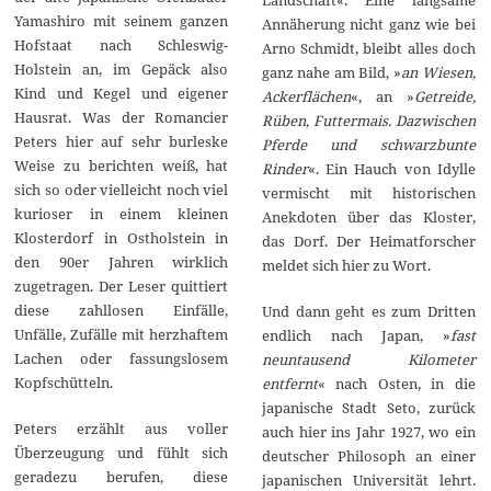
Yamashiro mit seinem ganzen
Annäherung nicht ganz wie bei
Hofstaat nach Schleswig-
Arno Schmidt, bleibt alles doch
Holstein an, im Gepäck also
ganz nahe am Bild, »
an Wiesen,
Kind und Kegel und eigener
Ackerflächen
«, an »
Getreide,
Hausrat. Was der Romancier
Rüben, Futtermais. Dazwischen
Peters hier auf sehr burleske
Pferde und schwarzbunte
Weise zu berichten weiß, hat
Rinder
«. Ein Hauch von Idylle
sich so oder vielleicht noch viel
vermischt mit historischen
kurioser in einem kleinen
Anekdoten über das Kloster,
Klosterdorf in Ostholstein in
das Dorf. Der Heimatforscher
den 90er Jahren wirklich
meldet sich hier zu Wort.
zugetragen. Der Leser quittiert
diese zahllosen Einfälle,
Und dann geht es zum Dritten
Unfälle, Zufälle mit herzhaftem
endlich nach Japan, »
fast
Lachen oder fassungslosem
neuntausend Kilometer
Kopfschütteln.
entfernt
« nach Osten, in die
japanische Stadt Seto, zurück
Peters erzählt aus voller
auch hier ins Jahr 1927, wo ein
Überzeugung und fühlt sich
deutscher Philosoph an einer
geradezu berufen, diese
japanischen Universität lehrt.