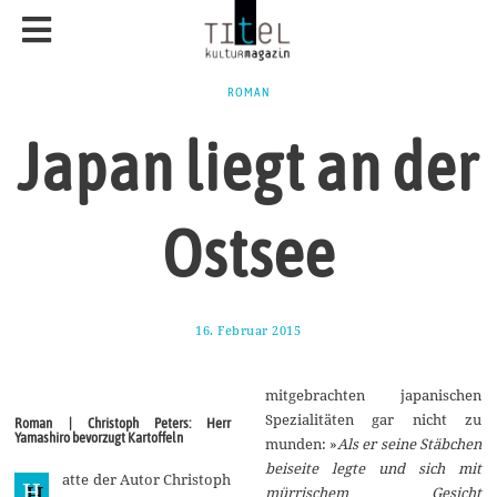
ROMAN
Japan liegt an der
Ostsee
16. Februar 2015
1
3
.
M
mitgebrachten japanischen
ä
r
Spezialitäten gar nicht zu
Roman | Christoph Peters: Herr
z
Yamashiro bevorzugt Kartoffeln
munden: »
Als er seine Stäbchen
2
0
beiseite legte und sich mit
atte der Autor Christoph
1
H
mürrischem Gesicht
5