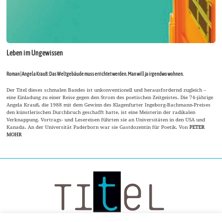
Leben im Ungewissen
Roman | Angela Krauß: Das Weltgebäude muss errichtet werden. Man will ja irgendwo wohnen.
Der Titel dieses schmalen Bandes ist unkonventionell und herausfordernd zugleich –
eine Einladung zu einer Reise gegen den Strom des poetischen Zeitgeistes. Die 74-jährige
Angela Krauß, die 1988 mit dem Gewinn des Klagenfurter Ingeborg-Bachmann-Preises
den künstlerischen Durchbruch geschafft hatte, ist eine Meisterin der radikalen
Verknappung. Vortrags- und Lesereisen führten sie an Universitäten in den USA und
Kanada. An der Universität Paderborn war sie Gastdozentin für Poetik. Von
PETER
MOHR