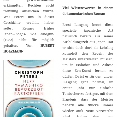
erkämpften Rechten nicht
Viel Wissenswertes in einem
freiwillig aussuchen würde.
dokumentarischen Roman
Was Peters uns in dieser
Geschichte erzählt, haben
Ernst Liesgang kennt diese
selbst Kenner früher
spezielle japanische Art
Japan-»
Soaps
« wie ›Shogun‹
natürlich bereits aus seiner
(1982) nicht für möglich
Ausbildungszeit aus Japan. Hat
gehalten. Von
HUBERT
er sich doch dort als Lehrling
HOLZMANN
komplett den Regeln des
Meisters unterwerfen müssen,
um in Isolation und Askese
diese Zen-Kunst lernen zu
dürfen. Da ist es für den jungen
Liesgang ganz normal, im
ersten Jahr nur einfache
Tonbecher zu fertigen, mit dem
Ergebnis, dass der Meister
nahezu alle Stücke immer
wieder aufs Neue verwerfen
wird. Sodass der junge