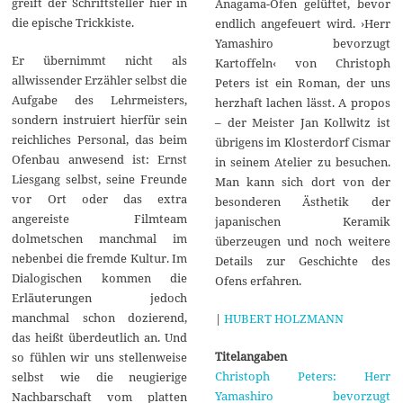
greift der Schriftsteller hier in
Anagama-Ofen gelüftet, bevor
die epische Trickkiste.
endlich angefeuert wird. ›Herr
Yamashiro bevorzugt
Er übernimmt nicht als
Kartoffeln‹ von Christoph
allwissender Erzähler selbst die
Peters ist ein Roman, der uns
Aufgabe des Lehrmeisters,
herzhaft lachen lässt. A propos
sondern instruiert hierfür sein
– der Meister Jan Kollwitz ist
reichliches Personal, das beim
übrigens im Klosterdorf Cismar
Ofenbau anwesend ist: Ernst
in seinem Atelier zu besuchen.
Liesgang selbst, seine Freunde
Man kann sich dort von der
vor Ort oder das extra
besonderen Ästhetik der
angereiste Filmteam
japanischen Keramik
dolmetschen manchmal im
überzeugen und noch weitere
nebenbei die fremde Kultur. Im
Details zur Geschichte des
Dialogischen kommen die
Ofens erfahren.
Erläuterungen jedoch
manchmal schon dozierend,
|
HUBERT HOLZMANN
das heißt überdeutlich an. Und
Titelangaben
so fühlen wir uns stellenweise
Christoph Peters: Herr
selbst wie die neugierige
Yamashiro bevorzugt
Nachbarschaft vom platten