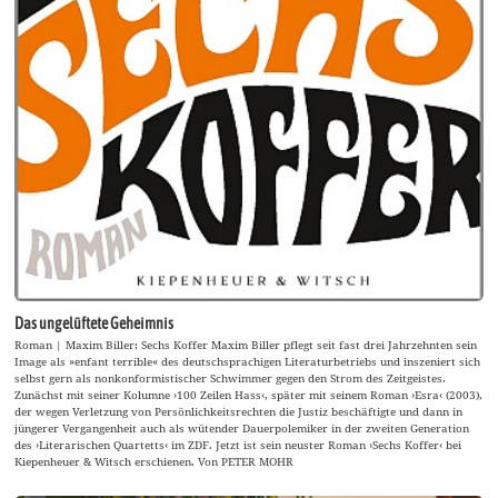
Das ungelüftete Geheimnis
Roman | Maxim Biller: Sechs Koffer Maxim Biller pflegt seit fast drei Jahrzehnten sein
Image als »enfant terrible« des deutschsprachigen Literaturbetriebs und inszeniert sich
selbst gern als nonkonformistischer Schwimmer gegen den Strom des Zeitgeistes.
Zunächst mit seiner Kolumne ›100 Zeilen Hass‹, später mit seinem Roman ›Esra‹ (2003),
der wegen Verletzung von Persönlichkeitsrechten die Justiz beschäftigte und dann in
jüngerer Vergangenheit auch als wütender Dauerpolemiker in der zweiten Generation
des ›Literarischen Quartetts‹ im ZDF. Jetzt ist sein neuster Roman ›Sechs Koffer‹ bei
Kiepenheuer & Witsch erschienen. Von PETER MOHR