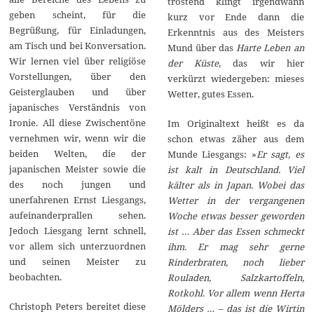
tröstend klingt irgendwann
geben scheint, für die
kurz vor Ende dann die
Begrüßung, für Einladungen,
Erkenntnis aus des Meisters
am Tisch und bei Konversation.
Mund über das
Harte Leben an
Wir lernen viel über religiöse
der Küste
, das wir hier
Vorstellungen, über den
verkürzt wiedergeben: mieses
Geisterglauben und über
Wetter, gutes Essen.
japanisches Verständnis von
Ironie. All diese Zwischentöne
Im Originaltext heißt es da
vernehmen wir, wenn wir die
schon etwas zäher aus dem
beiden Welten, die der
Munde Liesgangs: »
Er sagt, es
japanischen Meister sowie die
ist kalt in Deutschland. Viel
des noch jungen und
kälter als in Japan. Wobei das
unerfahrenen Ernst Liesgangs,
Wetter in der vergangenen
aufeinanderprallen sehen.
Woche etwas besser geworden
Jedoch Liesgang lernt schnell,
ist … Aber das Essen schmeckt
vor allem sich unterzuordnen
ihm. Er mag sehr gerne
und seinen Meister zu
Rinderbraten, noch lieber
beobachten.
Rouladen, Salzkartoffeln,
Rotkohl. Vor allem wenn Herta
Christoph Peters bereitet diese
Mölders … – das ist die Wirtin