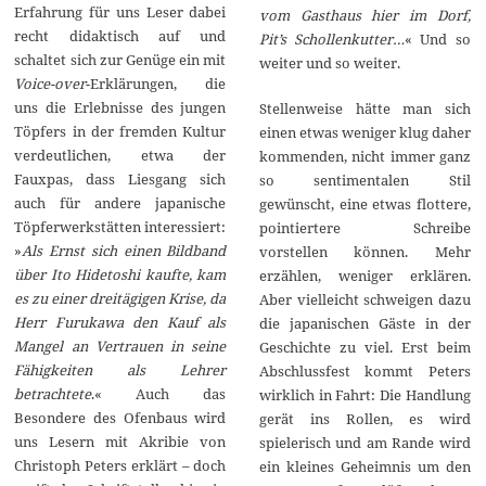
Erfahrung für uns Leser dabei
vom Gasthaus hier im Dorf,
recht didaktisch auf und
Pit’s Schollenkutter…
« Und so
schaltet sich zur Genüge ein mit
weiter und so weiter.
Voice-over
-Erklärungen, die
uns die Erlebnisse des jungen
Stellenweise hätte man sich
Töpfers in der fremden Kultur
einen etwas weniger klug daher
verdeutlichen, etwa der
kommenden, nicht immer ganz
Fauxpas, dass Liesgang sich
so sentimentalen Stil
auch für andere japanische
gewünscht, eine etwas flottere,
Töpferwerkstätten interessiert:
pointiertere Schreibe
»
Als Ernst sich einen Bildband
vorstellen können. Mehr
über Ito Hidetoshi kaufte, kam
erzählen, weniger erklären.
es zu einer dreitägigen Krise, da
Aber vielleicht schweigen dazu
Herr Furukawa den Kauf als
die japanischen Gäste in der
Mangel an Vertrauen in seine
Geschichte zu viel. Erst beim
Fähigkeiten als Lehrer
Abschlussfest kommt Peters
betrachtete
.« Auch das
wirklich in Fahrt: Die Handlung
Besondere des Ofenbaus wird
gerät ins Rollen, es wird
uns Lesern mit Akribie von
spielerisch und am Rande wird
Christoph Peters erklärt – doch
ein kleines Geheimnis um den