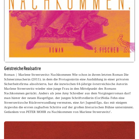
Geistreiche Realsatire
Roman | Marlene Streeruwitz: Nachkommen Wie schon in ihrem letzten Roman Die
Schmerzmacherin (2011), in dem die Protagonistin eine Ausbildung in einer privaten
Sicherheitsfirma absolvierte, hat die inzwischen 64-jährige österreichische Autorin
Marlene Streeruwitz wieder eine junge Frau in den Mittelpunkt des Romans
Nachkommen gerückt. Anders als jene Amy Schreiber aus dem Vorgängerroman darf
man hinter der neuen Hauptfigur, der jungen Schriftstellerin (Cor)Nelia Fehn eine
Streeruwitzsche Rückverwandlung vermuten, eine Art Jugend-Ego, das mit einigem
Argwohn die ersten zaghaften Schritte auf der großen literarischen Bühne unternimmt.
Gedanken von PETER MOHR zu Nachkommen von Marlene Streeruwitz’.