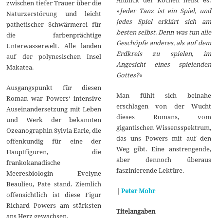
zwischen tiefer Trauer über die
»
Jeder Tanz ist ein Spiel, und
Naturzerstörung und leicht
jedes Spiel erklärt sich am
pathetischer Schwärmerei für
besten selbst. Denn was tun alle
die farbenprächtige
Geschöpfe anderes, als auf dem
Unterwasserwelt. Alle landen
Erdkreis zu spielen, im
auf der polynesischen Insel
Angesicht eines spielenden
Makatea.
Gottes?
«
Ausgangspunkt für diesen
Man fühlt sich beinahe
Roman war Powers‘ intensive
erschlagen von der Wucht
Auseinandersetzung mit Leben
dieses Romans, vom
und Werk der bekannten
gigantischen Wissensspektrum,
Ozeanographin Sylvia Earle, die
das uns Powers mit auf den
offenkundig für eine der
Weg gibt. Eine anstrengende,
Hauptfiguren, die
aber dennoch überaus
frankokanadische
faszinierende Lektüre.
Meeresbiologin Evelyne
Beaulieu, Pate stand. Ziemlich
|
Peter Mohr
offensichtlich ist diese Figur
Richard Powers am stärksten
Titelangaben
ans Herz gewachsen.