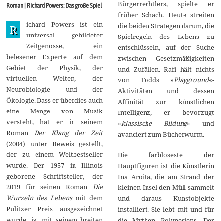
e
Bürgerrechtlers, spielte er
Roman | Richard Powers: Das große Spiel
m
früher Schach. Heute streiten
b
ichard Powers ist ein
e
die beiden Strategen darum, die
R
r
universal gebildeter
Spielregeln des Lebens zu
2
Zeitgenosse, ein
0
entschlüsseln, auf der Suche
2
belesener Experte auf dem
zwischen Gesetzmäßigkeiten
4
Gebiet der Physik, der
und Zufällen. Rafi hält nichts
virtuellen Welten, der
von Todds »
Playground
«-
Neurobiologie und der
Aktivitäten und dessen
Ökologie. Dass er überdies auch
Affinität zur künstlichen
eine Menge von Musik
Intelligenz, er bevorzugt
versteht, hat er in seinem
»
klassische Bildung
« und
Roman
Der Klang der Zeit
avanciert zum Bücherwurm.
(2004) unter Beweis gestellt,
der zu einem Weltbestseller
Die farbloseste der
wurde. Der 1957 in Illinois
Hauptfiguren ist die Künstlerin
geborene Schriftsteller, der
Ina Aroita, die am Strand der
2019 für seinen Roman
Die
kleinen Insel den Müll sammelt
Wurzeln des Lebens
mit dem
und daraus Kunstobjekte
Pulitzer Preis ausgezeichnet
installiert. Sie lebt mit und für
wurde, ist mit seinem breiten
die Mythen Polynesiens. Der