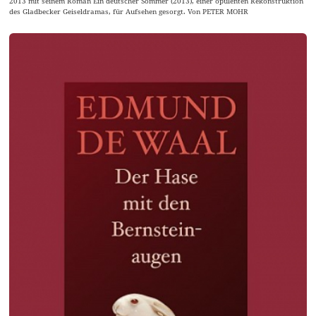
2013 mit seinem Roman Ein deutscher Sommer (2013), einer opulenten Rekonstruktion
des Gladbecker Geiseldramas, für Aufsehen gesorgt. Von PETER MOHR