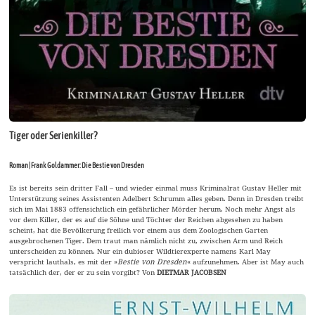
Tiger oder Serienkiller?
Roman | Frank Goldammer: Die Bestie von Dresden
Es ist bereits sein dritter Fall – und wieder einmal muss Kriminalrat Gustav Heller mit
Unterstützung seines Assistenten Adelbert Schrumm alles geben. Denn in Dresden treibt
sich im Mai 1883 offensichtlich ein gefährlicher Mörder herum. Noch mehr Angst als
vor dem Killer, der es auf die Söhne und Töchter der Reichen abgesehen zu haben
scheint, hat die Bevölkerung freilich vor einem aus dem Zoologischen Garten
ausgebrochenen Tiger. Dem traut man nämlich nicht zu, zwischen Arm und Reich
unterscheiden zu können. Nur ein dubioser Wildtierexperte namens Karl May
verspricht lauthals, es mit der »
Bestie von Dresden
« aufzunehmen. Aber ist May auch
tatsächlich der, der er zu sein vorgibt? Von
DIETMAR JACOBSEN