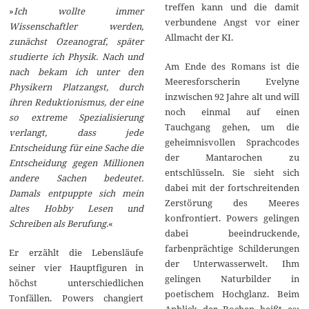
treffen kann und die damit
»
Ich wollte immer
verbundene Angst vor einer
Wissenschaftler werden,
Allmacht der KI.
zunächst Ozeanograf, später
studierte ich Physik. Nach und
Am Ende des Romans ist die
nach bekam ich unter den
Meeresforscherin Evelyne
Physikern Platzangst, durch
inzwischen 92 Jahre alt und will
ihren Reduktionismus, der eine
noch einmal auf einen
so extreme Spezialisierung
Tauchgang gehen, um die
verlangt, dass jede
geheimnisvollen Sprachcodes
Entscheidung für eine Sache die
der Mantarochen zu
Entscheidung gegen Millionen
entschlüsseln. Sie sieht sich
andere Sachen bedeutet.
dabei mit der fortschreitenden
Damals entpuppte sich mein
Zerstörung des Meeres
altes Hobby Lesen und
konfrontiert. Powers gelingen
Schreiben als Berufung.
«
dabei beeindruckende,
farbenprächtige Schilderungen
Er erzählt die Lebensläufe
der Unterwasserwelt. Ihm
seiner vier Hauptfiguren in
gelingen Naturbilder in
höchst unterschiedlichen
poetischem Hochglanz. Beim
Tonfällen. Powers changiert
Anblick der Rochen heißt es: