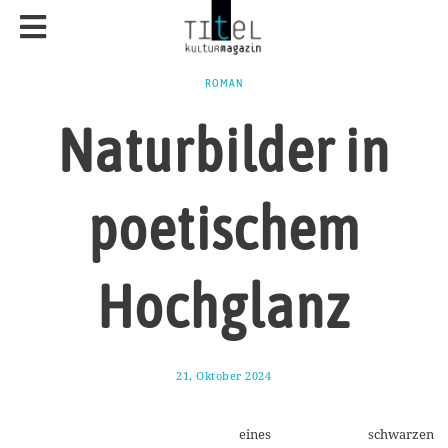
ROMAN
Naturbilder in
poetischem
Hochglanz
21. Oktober 2024
3
.
N
o
eines schwarzen
v