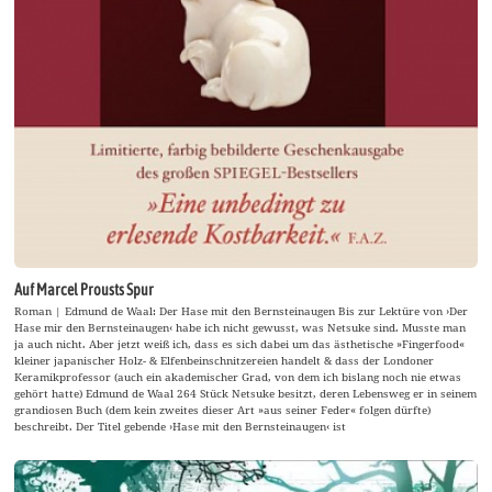
Auf Marcel Prousts Spur
Roman | Edmund de Waal: Der Hase mit den Bernsteinaugen Bis zur Lektüre von ›Der
Hase mir den Bernsteinaugen‹ habe ich nicht gewusst, was Netsuke sind. Musste man
ja auch nicht. Aber jetzt weiß ich, dass es sich dabei um das ästhetische »Fingerfood«
kleiner japanischer Holz- & Elfenbeinschnitzereien handelt & dass der Londoner
Keramikprofessor (auch ein akademischer Grad, von dem ich bislang noch nie etwas
gehört hatte) Edmund de Waal 264 Stück Netsuke besitzt, deren Lebensweg er in seinem
grandiosen Buch (dem kein zweites dieser Art »aus seiner Feder« folgen dürfte)
beschreibt. Der Titel gebende ›Hase mit den Bernsteinaugen‹ ist