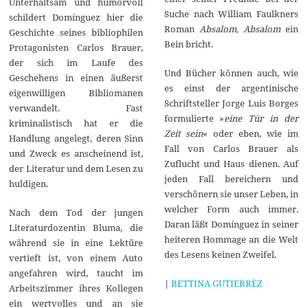
Unterhaltsam und humorvoll
Suche nach William Faulkners
schildert Domínguez hier die
Roman
Absalom, Absalom
ein
Geschichte seines bibliophilen
Bein bricht.
Protagonisten Carlos Brauer,
der sich im Laufe des
Und Bücher können auch, wie
Geschehens in einen äußerst
es einst der argentinische
eigenwilligen Bibliomanen
Schriftsteller Jorge Luis Borges
verwandelt. Fast
formulierte »
eine Tür in der
kriminalistisch hat er die
Zeit sein
« oder eben, wie im
Handlung angelegt, deren Sinn
Fall von Carlos Brauer als
und Zweck es anscheinend ist,
Zuflucht und Haus dienen. Auf
der Literatur und dem Lesen zu
jeden Fall bereichern und
huldigen.
verschönern sie unser Leben, in
welcher Form auch immer.
Nach dem Tod der jungen
Daran läßt Domínguez in seiner
Literaturdozentin Bluma, die
heiteren Hommage an die Welt
während sie in eine Lektüre
des Lesens keinen Zweifel.
vertieft ist, von einem Auto
angefahren wird, taucht im
|
BETTINA GUTIERRÈZ
Arbeitszimmer ihres Kollegen
ein wertvolles und an sie