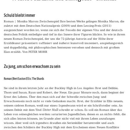
Schuld bleibt immer
Roman | Monika Maron: Zwischenspiel Ihre besten Werke gelingen Monika Maron, die
zuletzt mit dem Deutschen Nationalpreis (2009) und dem Lessing-Preis (2011)
ausgezeichnet worden ist, wenn sie sich der Fesseln der eigenen Vita und der deutsch-
deutschen Politik entledigte und tief in das Innere ihrer Figuren blickte. So wie in ihrem
neuen Roman Zwischenspiel, der uns die 72-jährige Autorin auf der Höhe ihrer
Erzählkunst präsentiert: raffiniert und äußerst kunstvoll inszeniert, anspielungsreich
und doppelbödig, mit philosophischen Sentenzen versehen und dennoch mit großem
Elan erzählt. Von PETER MOHR
Zu jung, um schon erwachsen zu sein
Roman | Bret Easton Ellis: The Shards
Sie sind in ihrem letzten Jahr an der Buckley High in Los Angeles: Bret und Debbie,
Thom und Susan, Ryan und Robert, der Neue. Ein paar Monate noch, dann beginnt der
Ernst des Lebens. Über den man sich auf der Schwelle zwischen Jung- und
Erwachsensein noch nicht so viele Gedanken macht. Bret, der Erzähler in Ellis neuem,
seinem siebten Roman, weiß nur eines: Irgendwann wird er ein Schriftsteller sein. An
seinem Debüt mit dem Titel
Unter Null
schreibt er schon. Es soll ein Roman über das
Leben von seinesgleichen werden: saturierten Jugendlichen, denen es an nichts fehlt, die
sich alles leisten können, im Grunde aber nicht viel mit ihrem Leben anzufangen
wissen. Aber weil sich irgendwo draußen ein Serienkiller herumtreibt und auch
zwischen den Schülern der Buckley High mit dem Erscheinen eines Neuen Konflikte