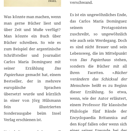
verschwand.
Es ist ein ungewöhnliches Ende,
Was könnte man machen, wenn
das Carlos María Domínguez
man gerne Bücher liest und
seinem Protagonisten
über Zeit und Muße verfügt?
zuschreibt, so ungewöhnlich
Man könnte ein Buch über
wie auch sein Werdegang. Doch
Bücher schreiben. So wie es
es sind nicht Brauer und sein
zum Beispiel der argentinische
Lebensweg, die im Mittelpunkt
Schriftsteller und Journalist
von
Das Papierhaus
stehen,
Carlos María Domínguez mit
sondern die Bücher mit all
seiner Erzählung
Das
ihren Facetten. »
Bücher
Papierhaus
gemacht hat, einem
verändern das Schicksal der
Bestseller, der in mehrere
Menschen
« heißt es zu Beginn
europäische Sprachen
dieser Erzählung. So etwa,
übersetzt wurde und kürzlich
wenn, wie der Autor erläutert,
in einer von Jörg Hülsmann
einem Professor für klassische
fein illustrierten
Philologie fünf Bände der
Sonderausgabe beim Insel
Encyclopaedia Britannica auf
Verlag erschienen ist.
den Kopf fallen oder wenn sich
einer seiner Freunde bei der