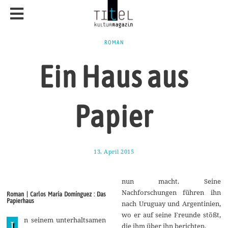
ROMAN
Ein Haus aus
Papier
13. April 2015
1
8
.
M
nun macht. Seine
a
i
Nachforschungen führen ihn
Roman | Carlos María Domínguez : Das
2
Papierhaus
nach Uruguay und Argentinien,
0
1
wo er auf seine Freunde stößt,
n seinem unterhaltsamen
5
I
die ihm über ihn berichten.