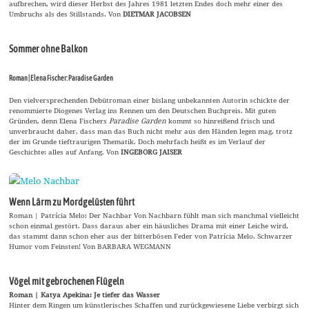
aufbrechen, wird dieser Herbst des Jahres 1981 letzten Endes doch mehr einer des
Umbruchs als des Stillstands. Von
DIETMAR JACOBSEN
Sommer ohne Balkon
Roman | Elena Fischer: Paradise Garden
Den vielversprechenden Debütroman einer bislang unbekannten Autorin schickte der
renommierte Diogenes Verlag ins Rennen um den Deutschen Buchpreis. Mit guten
Gründen, denn Elena Fischers
Paradise Garden
kommt so hinreißend frisch und
unverbraucht daher, dass man das Buch nicht mehr aus den Händen legen mag, trotz
der im Grunde tieftraurigen Thematik. Doch mehrfach heißt es im Verlauf der
Geschichte: alles auf Anfang. Von
INGEBORG JAISER
Wenn Lärm zu Mordgelüsten führt
Roman | Patrícia Melo: Der Nachbar Von Nachbarn fühlt man sich manchmal vielleicht
schon einmal gestört. Dass daraus aber ein häusliches Drama mit einer Leiche wird,
das stammt dann schon eher aus der bitterbösen Feder von Patrícia Melo. Schwarzer
Humor vom Feinsten! Von BARBARA WEGMANN
Vögel mit gebrochenen Flügeln
Roman | Katya Apekina: Je tiefer das Wasser
Hinter dem Ringen um künstlerisches Schaffen und zurückgewiesene Liebe verbirgt sich