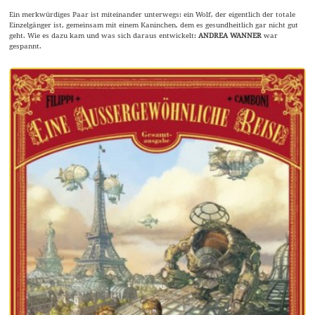
Ein merkwürdiges Paar ist miteinander unterwegs: ein Wolf, der eigentlich der totale
Einzelgänger ist, gemeinsam mit einem Kaninchen, dem es gesundheitlich gar nicht gut
geht. Wie es dazu kam und was sich daraus entwickelt:
ANDREA WANNER
war
gespannt.