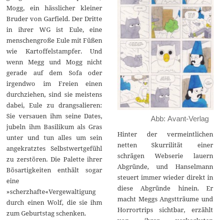
Mogg, ein hässlicher kleiner
Bruder von Garfield. Der Dritte
in ihrer WG ist Eule, eine
menschengroße Eule mit Füßen
wie Kartoffelstampfer. Und
wenn Megg und Mogg nicht
gerade auf dem Sofa oder
irgendwo im Freien einen
durchziehen, sind sie meistens
dabei, Eule zu drangsalieren:
Sie versauen ihm seine Dates,
Abb: Avant-Verlag
jubeln ihm Basilikum als Gras
Hinter der vermeintlichen
unter und tun alles um sein
netten Skurrilität einer
angekratztes Selbstwertgefühl
schrägen Webserie lauern
zu zerstören. Die Palette ihrer
Abgründe, und Hanselmann
Bösartigkeiten enthält sogar
steuert immer wieder direkt in
eine
diese Abgründe hinein. Er
»scherzhafte«Vergewaltigung
macht Meggs Angstträume und
durch einen Wolf, die sie ihm
Horrortrips sichtbar, erzählt
zum Geburtstag schenken.