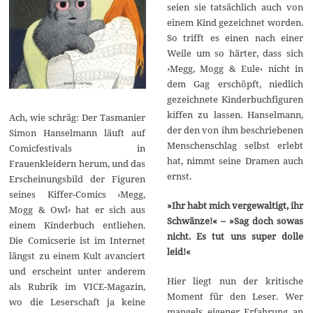
seien sie tatsächlich auch von
einem Kind gezeichnet worden.
So trifft es einen nach einer
Weile um so härter, dass sich
›Megg, Mogg & Eule‹ nicht in
dem Gag erschöpft, niedlich
gezeichnete Kinderbuchfiguren
kiffen zu lassen. Hanselmann,
Ach, wie schräg: Der Tasmanier
der den von ihm beschriebenen
Simon Hanselmann läuft auf
Menschenschlag selbst erlebt
Comicfestivals in
hat, nimmt seine Dramen auch
Frauenkleidern herum, und das
ernst.
Erscheinungsbild der Figuren
seines Kiffer-Comics ›Megg,
»Ihr habt mich vergewaltigt, ihr
Mogg & Owl‹ hat er sich aus
Schwänze!« – »Sag doch sowas
einem Kinderbuch entliehen.
nicht. Es tut uns super dolle
Die Comicserie ist im Internet
leid!«
längst zu einem Kult avanciert
und erscheint unter anderem
Hier liegt nun der kritische
als Rubrik im VICE-Magazin,
Moment für den Leser. Wer
wo die Leserschaft ja keine
mangels eigener Erfahrung an