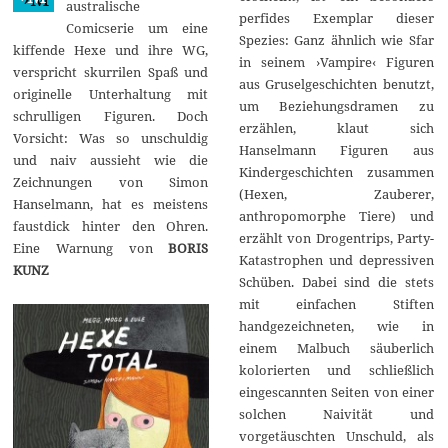
australische
perfides Exemplar dieser
Comicserie um eine
Spezies: Ganz ähnlich wie Sfar
kiffende Hexe und ihre WG,
in seinem ›Vampire‹ Figuren
verspricht skurrilen Spaß und
aus Gruselgeschichten benutzt,
originelle Unterhaltung mit
um Beziehungsdramen zu
schrulligen Figuren. Doch
erzählen, klaut sich
Vorsicht: Was so unschuldig
Hanselmann Figuren aus
und naiv aussieht wie die
Kindergeschichten zusammen
Zeichnungen von Simon
(Hexen, Zauberer,
Hanselmann, hat es meistens
anthropomorphe Tiere) und
faustdick hinter den Ohren.
erzählt von Drogentrips, Party-
Eine Warnung von
BORIS
Katastrophen und depressiven
KUNZ
Schüben. Dabei sind die stets
mit einfachen Stiften
handgezeichneten, wie in
einem Malbuch säuberlich
kolorierten und schließlich
eingescannten Seiten von einer
solchen Naivität und
vorgetäuschten Unschuld, als