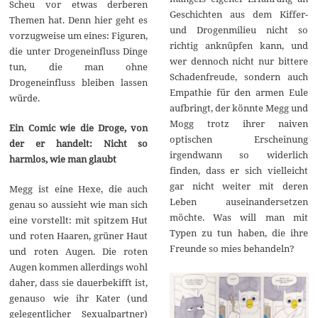
Scheu vor etwas derberen
Geschichten aus dem Kiffer-
Themen hat. Denn hier geht es
und Drogenmilieu nicht so
vorzugweise um eines: Figuren,
richtig anknüpfen kann, und
die unter Drogeneinfluss Dinge
wer dennoch nicht nur bittere
tun, die man ohne
Schadenfreude, sondern auch
Drogeneinfluss bleiben lassen
Empathie für den armen Eule
würde.
aufbringt, der könnte Megg und
Mogg trotz ihrer naiven
Ein Comic wie die Droge, von
optischen Erscheinung
der er handelt: Nicht so
irgendwann so widerlich
harmlos, wie man glaubt
finden, dass er sich vielleicht
gar nicht weiter mit deren
Megg ist eine Hexe, die auch
Leben auseinandersetzen
genau so aussieht wie man sich
möchte. Was will man mit
eine vorstellt: mit spitzem Hut
Typen zu tun haben, die ihre
und roten Haaren, grüner Haut
Freunde so mies behandeln?
und roten Augen. Die roten
Augen kommen allerdings wohl
daher, dass sie dauerbekifft ist,
genauso wie ihr Kater (und
gelegentlicher Sexualpartner)