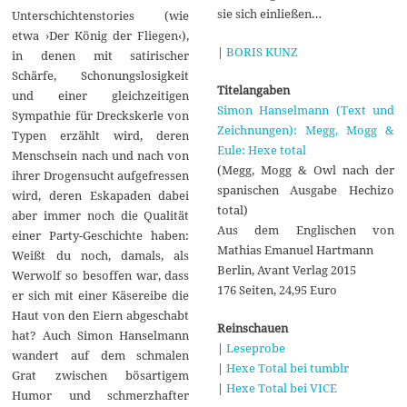
sie sich einließen…
Unterschichtenstories (wie
etwa ›Der König der Fliegen‹),
|
BORIS KUNZ
in denen mit satirischer
Schärfe, Schonungslosigkeit
Titelangaben
und einer gleichzeitigen
Simon Hanselmann (Text und
Sympathie für Dreckskerle von
Zeichnungen): Megg, Mogg &
Typen erzählt wird, deren
Eule: Hexe total
Menschsein nach und nach von
(Megg, Mogg & Owl nach der
ihrer Drogensucht aufgefressen
spanischen Ausgabe Hechizo
wird, deren Eskapaden dabei
total)
aber immer noch die Qualität
Aus dem Englischen von
einer Party-Geschichte haben:
Mathias Emanuel Hartmann
Weißt du noch, damals, als
Berlin, Avant Verlag 2015
Werwolf so besoffen war, dass
176 Seiten, 24,95 Euro
er sich mit einer Käsereibe die
Haut von den Eiern abgeschabt
Reinschauen
hat? Auch Simon Hanselmann
|
Leseprobe
wandert auf dem schmalen
|
Hexe Total bei tumblr
Grat zwischen bösartigem
|
Hexe Total bei VICE
Humor und schmerzhafter