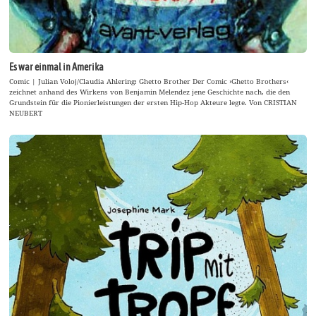
Es war einmal in Amerika
Comic | Julian Voloj/Claudia Ahlering: Ghetto Brother Der Comic ›Ghetto Brothers‹
zeichnet anhand des Wirkens von Benjamin Melendez jene Geschichte nach, die den
Grundstein für die Pionierleistungen der ersten Hip-Hop Akteure legte. Von CRISTIAN
NEUBERT