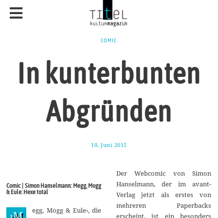
COMIC
In kunterbunten
Abgründen
10. Juni 2015
1
7
.
J
Der Webcomic von Simon
u
l
Hanselmann, der im avant-
Comic | Simon Hanselmann: Megg, Mogg
i
& Eule: Hexe total
Verlag jetzt als erstes von
2
0
mehreren Paperbacks
egg, Mogg & Eule‹, die
1
›M
erscheint, ist ein besonders
5