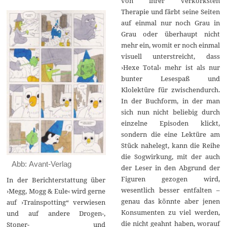
von ihrer verkorksten
Therapie und färbt seine Seiten
auf einmal nur noch Grau in
Grau oder überhaupt nicht
mehr ein, womit er noch einmal
visuell unterstreicht, dass
›Hexe Total‹ mehr ist als nur
bunter Lesespaß und
Klolektüre für zwischendurch.
In der Buchform, in der man
sich nun nicht beliebig durch
einzelne Episoden klickt,
sondern die eine Lektüre am
Stück nahelegt, kann die Reihe
die Sogwirkung, mit der auch
Abb: Avant-Verlag
der Leser in den Abgrund der
Figuren gezogen wird,
In der Berichterstattung über
wesentlich besser entfalten –
›Megg, Mogg & Eule‹ wird gerne
genau das könnte aber jenen
auf ›Trainspotting“ verwiesen
Konsumenten zu viel werden,
und auf andere Drogen-,
die nicht geahnt haben, worauf
Stoner- und