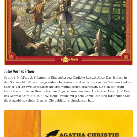
Jules Vernes Erben
Comic | D.-P.Filippi, S.Camboni: Eine außergewöhnliche Reise/A.Alice: Das Schloss in
den Sternen Mit ›Eine außergewöhnliche Reise‹ und ›Das Schloss in den Sternen‹ sind im
Splitter-Verlag zwei sympathische Steampunk-Serien erschienen, die sich mit recht
ähnlich konzipierten Geschichten an jüngere Leser wenden. Als älterer Leser (und Fan
des Genres) hatte BORIS KUNZ mehr Freude mit jenem Comic, der sich tatsächlich auf
die Augenhöhe seines jüngeren Zielpublikums eingelassen hat.