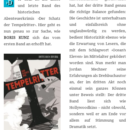
›D
r
hat, hat der dritte Band genau
und letzte Band des
2
die richtige Balance gefunden:
historischen
0
1
Die Geschichte ist unterhaltsam
Abenteuerkrimis ›Der Schatz
6
und einfallsreich ohne
der Tempelritter‹. Hier geht es
unglaubwürdig zu werden,
nun genau so zur Sache, wie
bedient Historizität ebenso wie
BORIS KUNZ
sich das vom
die Erwartung von Lesern, die
ersten Band an erhofft hat.
mit dem Schlagwort ›Ocean’s
Eleven‹ im Mittelalter geködert
worden sind. Nun merkt man
Jordan Mechner seine
Erfahrungen als Drehbuchautor
an, der im dritten Akt noch
einmal sein ganzes Können
unter Beweis stellt: Der dritte
Band liest sich wie
Hollywoodkino – nicht obwohl,
sondern weil er am Ende vor
allem auf Stimmung und
Dramatik setzt.