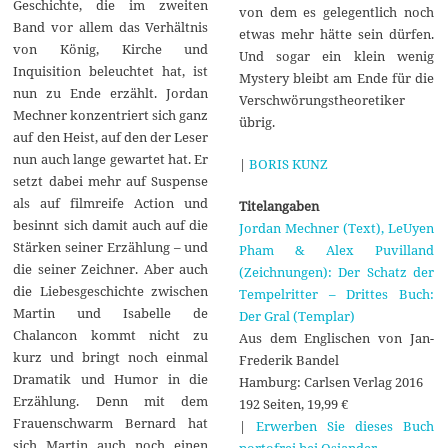
Geschichte, die im zweiten
von dem es gelegentlich noch
Band vor allem das Verhältnis
etwas mehr hätte sein dürfen.
von König, Kirche und
Und sogar ein klein wenig
Inquisition beleuchtet hat, ist
Mystery bleibt am Ende für die
nun zu Ende erzählt. Jordan
Verschwörungstheoretiker
Mechner konzentriert sich ganz
übrig.
auf den Heist, auf den der Leser
nun auch lange gewartet hat. Er
|
BORIS KUNZ
setzt dabei mehr auf Suspense
als auf filmreife Action und
Titelangaben
besinnt sich damit auch auf die
Jordan Mechner (Text), LeUyen
Stärken seiner Erzählung – und
Pham & Alex Puvilland
die seiner Zeichner. Aber auch
(Zeichnungen): Der Schatz der
die Liebesgeschichte zwischen
Tempelritter – Drittes Buch:
Martin und Isabelle de
Der Gral (Templar)
Chalancon kommt nicht zu
Aus dem Englischen von Jan-
kurz und bringt noch einmal
Frederik Bandel
Dramatik und Humor in die
Hamburg: Carlsen Verlag 2016
Erzählung. Denn mit dem
192 Seiten, 19,99 €
Frauenschwarm Bernard hat
|
Erwerben Sie dieses Buch
sich Martin auch noch einen
portofrei bei Osiander