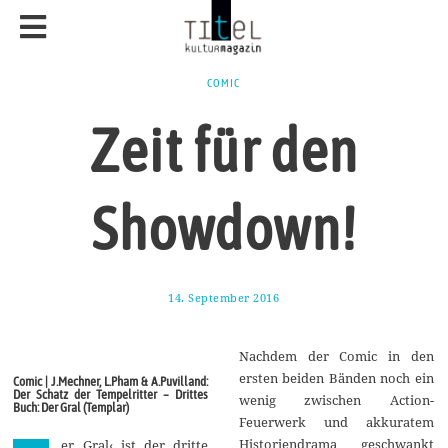
COMIC
Zeit für den
Showdown!
14. September 2016
1
7
.
S
Nachdem der Comic in den
e
p
ersten beiden Bänden noch ein
Comic | J.Mechner, L.Pham & A.Puvilland:
t
Der Schatz der Tempelritter – Drittes
wenig zwischen Action-
e
Buch: Der Gral (Templar)
m
Feuerwerk und akkuratem
b
Historiendrama geschwankt
er Gral‹ ist der dritte
e