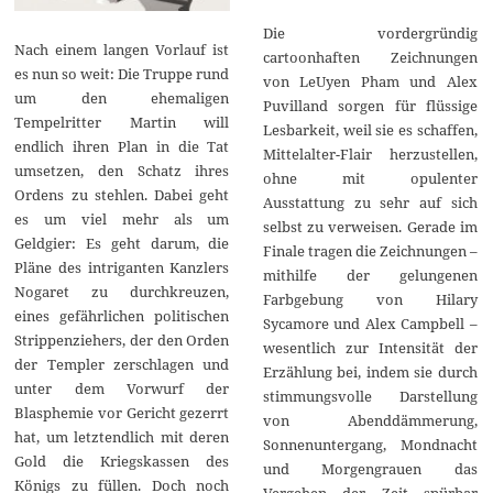
Die vordergründig
Nach einem langen Vorlauf ist
cartoonhaften Zeichnungen
es nun so weit: Die Truppe rund
von LeUyen Pham und Alex
um den ehemaligen
Puvilland sorgen für flüssige
Tempelritter Martin will
Lesbarkeit, weil sie es schaffen,
endlich ihren Plan in die Tat
Mittelalter-Flair herzustellen,
umsetzen, den Schatz ihres
ohne mit opulenter
Ordens zu stehlen. Dabei geht
Ausstattung zu sehr auf sich
es um viel mehr als um
selbst zu verweisen. Gerade im
Geldgier: Es geht darum, die
Finale tragen die Zeichnungen –
Pläne des intriganten Kanzlers
mithilfe der gelungenen
Nogaret zu durchkreuzen,
Farbgebung von Hilary
eines gefährlichen politischen
Sycamore und Alex Campbell –
Strippenziehers, der den Orden
wesentlich zur Intensität der
der Templer zerschlagen und
Erzählung bei, indem sie durch
unter dem Vorwurf der
stimmungsvolle Darstellung
Blasphemie vor Gericht gezerrt
von Abenddämmerung,
hat, um letztendlich mit deren
Sonnenuntergang, Mondnacht
Gold die Kriegskassen des
und Morgengrauen das
Königs zu füllen. Doch noch
Vergehen der Zeit spürbar