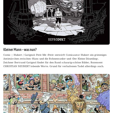
Kleiner Mann – was nun?
Comic | Hubert / Gatignol: Petit Mit ›Petit‹ entwirft Comicautor Hubert ein grimmiges
Antimärchen zwischen ›Hans und die Bohnenranke‹ und ›Der Kleine Däumling‹.
Zeichner Bertrand Gatignol findet für den Band schaurig-schöne Bilder, Rezensent
CHRISTIAN NEUBERT lobende Worte. Grund für verhaltenen Tadel allerdings auch.