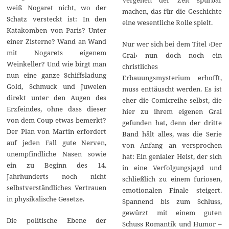
weiß Nogaret nicht, wo der
machen, das für die Geschichte
Schatz versteckt ist: In den
eine wesentliche Rolle spielt.
Katakomben von Paris? Unter
einer Zisterne? Wand an Wand
Nur wer sich bei dem Titel ›Der
mit Nogarets eigenem
Gral‹ nun doch noch ein
Weinkeller? Und wie birgt man
christliches
nun eine ganze Schiffsladung
Erbauungsmysterium erhofft,
Gold, Schmuck und Juwelen
muss enttäuscht werden. Es ist
direkt unter den Augen des
eher die Comicreihe selbst, die
Erzfeindes, ohne dass dieser
hier zu ihrem eigenen Gral
von dem Coup etwas bemerkt?
gefunden hat, denn der dritte
Der Plan von Martin erfordert
Band hält alles, was die Serie
auf jeden Fall gute Nerven,
von Anfang an versprochen
unempfindliche Nasen sowie
hat: Ein genialer Heist, der sich
ein zu Beginn des 14.
in eine Verfolgungsjagd und
Jahrhunderts noch nicht
schließlich zu einem furiosen,
selbstverständliches Vertrauen
emotionalen Finale steigert.
in physikalische Gesetze.
Spannend bis zum Schluss,
gewürzt mit einem guten
Die politische Ebene der
Schuss Romantik und Humor –