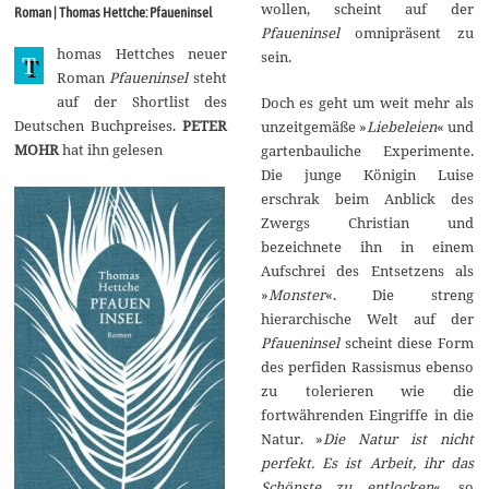
i
wollen, scheint auf der
Roman | Thomas Hettche: Pfaueninsel
2
Pfaueninsel
omnipräsent zu
0
homas Hettches neuer
1
sein.
T
5
Roman
Pfaueninsel
steht
auf der Shortlist des
Doch es geht um weit mehr als
Deutschen Buchpreises.
PETER
unzeitgemäße »
Liebeleien
« und
MOHR
hat ihn gelesen
gartenbauliche Experimente.
Die junge Königin Luise
erschrak beim Anblick des
Zwergs Christian und
bezeichnete ihn in einem
Aufschrei des Entsetzens als
»
Monster
«. Die streng
hierarchische Welt auf der
Pfaueninsel
scheint diese Form
des perfiden Rassismus ebenso
zu tolerieren wie die
fortwährenden Eingriffe in die
Natur. »
Die Natur ist nicht
perfekt. Es ist Arbeit, ihr das
Schönste zu entlocken
«, so