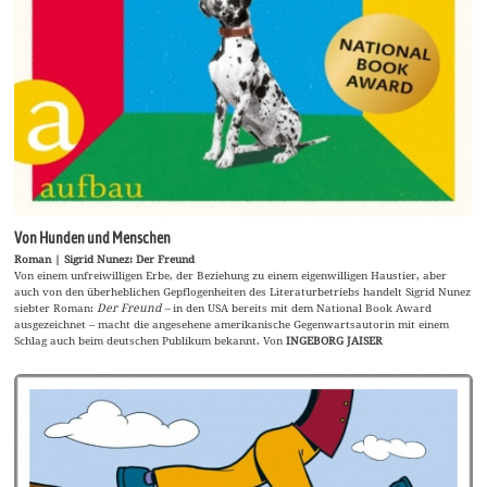
Von Hunden und Menschen
Roman | Sigrid Nunez: Der Freund
Von einem unfreiwilligen Erbe, der Beziehung zu einem eigenwilligen Haustier, aber
auch von den überheblichen Gepflogenheiten des Literaturbetriebs handelt Sigrid Nunez
siebter Roman:
Der Freund –
in den USA bereits mit dem National Book Award
ausgezeichnet – macht die angesehene amerikanische Gegenwartsautorin mit einem
Schlag auch beim deutschen Publikum bekannt. Von
INGEBORG JAISER