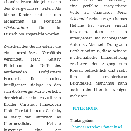
Chondrodystrophie (eine Form
eine perfekte essayistische
des Zwergwuchses) leiden. Als
Volte zu Chamissos
Peter
kleine Kinder sind sie den
Schlemihl
. Keine Frage, Thomas
Monarchen als exotische
Hettche hat wieder einmal
»
Dekoration
« für ihr
bewiesen, dass er ein
Lustschloss angereicht worden.
intelligenter und hochbegabter
Autor ist. Aber sein Drang zum
Zwischen den Geschwistern, die
Perfektionismus, diese beinahe
ein inzestuöses Verhältnis
mathematische Linienführung
verbindet, steht Gustav
erschwert den Zugang zum
Fintelmann, der Neffe des
Roman beträchtlich und raubt
amtierenden Hofgärtners
ihm die erzählerische
Friedrich. Ein smarter,
Leichtigkeit. Manchmal kann
intelligenter Biologe, in den
auch in der Literatur weniger
sich die Zwergin Marie verliebt,
mehr sein.
der sich aber heimlich zu ihrem
Bruder Christian hingezogen
|
PETER MOHR
fühlt. Hier köcheln die Gefühle,
es steigt der Blutdruck ins
Titelangaben
Unermessliche, Hettche
Thomas Hettche: Pfaueninsel
inszeniert eine Art