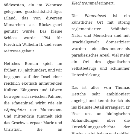
Blechtrommel
erinnert.
Südwesten, ein im Wannsee
gelegenes geschichtsträchtiges
Die
Pfaueninsel
ist ein
Eiland, das von diversen
künstlicher Ort mit streng
Monarchen als Rückzugsort
reglementierter Schönheit.
genutzt wurde. Das kleine
Natur und Menschen sind mit
Schloss wurde 1794 für
Brachialgewalt domestiziert
Friedrich Wilhelm II. und seine
worden – ein alles andere als
Mätresse gebaut.
paradiesisches Areal, viel mehr
ein Ort des gigantischen
Hettches Roman spielt im
Selbstbetrugs und schlimmer
frühen 19. Jahrhundert, und wir
Unterdrückung.
begegnen auf der Insel einer
reichlich exotisch anmutenden
Das ist alles von Thomas
Kulisse. Kängurus und Löwen
Hettche sehr ambitioniert
bewegen sich zwischen Palmen,
angelegt und kenntnisreich bis
die Pfaueninsel wirkt wie ein
ins kleinste Detail arrangiert. Er
»
Spielplatz
« der Monarchen.
lässt uns an biologischen
Und mittendrin tummelt sich
Abhandlungen über die
das Geschwisterpaar Marie und
Entwicklungsgeschichte der
Christian, die an
Hortensie teilhaben und schlägt