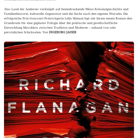
›Das Land der Anderen‹ verknüpft auf beeindruckende Weise Kolonialgeschichte und
Familienhistorie, kulturelle Gegensätze und die Suche nach den eigenen Wurzeln. Die
erfolgreiche Prix-Goncourt-Preisträgerin Leïla Slimani legt mit ihrem neuen Roman den
Grundstein für eine geplante Trilogie über die politische und gesellschaftliche
Entwicklung Marokkos zwischen Tradition und Moderne – anhand von sehr
persönlichen Schicksalen. Von
INGEBORG JAISER