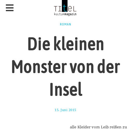
ROMAN
Die kleinen
Monster von der
Insel
15. Juni 2015
1
8
.
M
alle Kleider vom Leib reißen zu
a