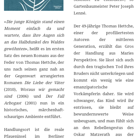
Gartenbaumeister Peter Joseph
Lenné.
»
Die junge Königin stand einen
Der 49-jährige Thomas Hettche,
Moment einfach da und
einer der profiliertesten
wartete, dass ihre Augen sich
Autoren der mittleren
an das Halbdunkel des Waldes
Generation, erzählt das Gros
gewöhnten
«, heißt es im ersten
der Handlung aus Maries
Satz des neuen Romans aus der
Perspektive. Sie lässt sich auch
Feder von Thomas Hettche, der
durch den tragischen Tod ihres
uns nach seinen ganz nah an
Bruders nicht unterkriegen und
der Gegenwart arrangierten
kommt ein wenig wie eine
Romanen
Die Liebe der Väter
emanzipatorische
(2010),
Woraus wir gemacht
Vorkämpferin daher. Sie wird
sind
(2006) und
Der Fall
schwanger, das Kind wird ihr
Arbogast
(2001) nun in ein
entrissen, sie bleibt auf
historisches, märchenhaft-
bewundernswerte Weise
schauriges Ambiente entführt.
unbeugsam, und man fühlt sich
an den Rebellengestus des
Handlungsort ist die reale
Oskar Matzerath aus der
Pfaueninsel im Berliner