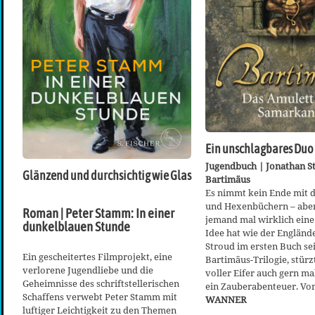
Ein unschlagbares Duo
Jugendbuch | Jonathan S
Glänzend und durchsichtig wie Glas
Bartimäus
Es nimmt kein Ende mit 
und Hexenbüchern – abe
Roman | Peter Stamm: In einer
jemand mal wirklich eine
dunkelblauen Stunde
Idee hat wie der Engländ
Stroud im ersten Buch se
Ein gescheitertes Filmprojekt, eine
Bartimäus-Trilogie, stürz
verlorene Jugendliebe und die
voller Eifer auch gern ma
Geheimnisse des schriftstellerischen
ein Zauberabenteuer. Vo
Schaffens verwebt Peter Stamm mit
WANNER
luftiger Leichtigkeit zu den Themen