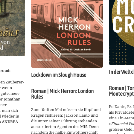
troud:
In der Welt
Lockdown im Slough House
den Zauberer-
Roman | To
r wenn
Roman | Mick Herron: London
Montecrypt
 gute, neue
Rules
er Jonathan
iner
Ed Dante, Ex-
Zum fünften Mal müssen sie Kopf und
t man sich
als Privatdet
Kragen riskieren: Jackson Lamb und
l wieder in
eine Ein-Man
die unter seiner Führung stehenden
n
ANDREA
»
Financial Fo
aussortierten Agenten des MI5. Denn
großem Geld k
nachdem die halbe Einwohnerschaft