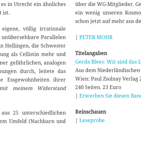
 es in Utrecht ein ähnliches
über die WG-Mitglieder. G
ist.
ein wenig unseren Kosmos
schon jetzt auf mehr aus d
igene, völlig irrationale
t unübersehbare Parallelen
|
PETER MOHR
an Hellingen, die Schwester
Titelangaben
dung als Cellistin mehr und
Gerda Blees: Wir sind das L
iner gefährlichen, analogen
Aus dem Niederländischen 
bungen durch, leitete das
Wien: Paul Zsolnay Verlag 
e Essgewohnheiten ihrer
240 Seiten. 23 Euro
mit meinem Widerstand
|
Erwerben Sie diesen Band
Reinschauen
aus 25 unterschiedlichen
|
Leseprobe
 dem Umfeld (Nachbarn und