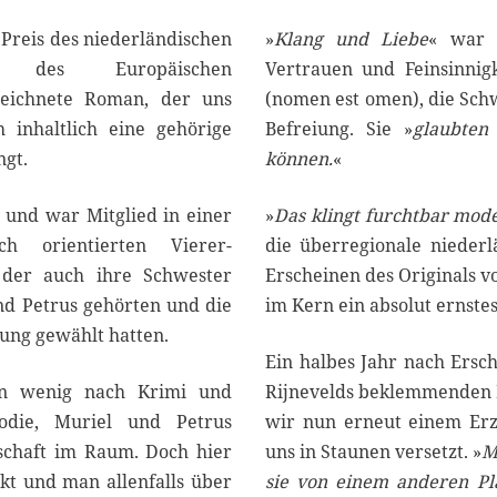
Preis des niederländischen
»
Klang und Liebe
« war 
 des Europäischen
Vertrauen und Feinsinnigk
ezeichnete Roman, der uns
(nomen est omen), die Schw
 inhaltlich eine gehörige
Befreiung. Sie »
glaubten
ngt.
können.
«
h und war Mitglied in einer
»
Das klingt furchtbar mode
isch orientierten Vierer-
die überregionale niederl
 der auch ihre Schwester
Erscheinen des Originals vo
nd Petrus gehörten und die
im Kern ein absolut ernst
tung gewählt hatten.
Ein halbes Jahr nach Ersc
ein wenig nach Krimi und
Rijnevelds beklemmenden
lodie, Muriel und Petrus
wir nun erneut einem Erz
rschaft im Raum. Doch hier
uns in Staunen versetzt. »
M
kt und man allenfalls über
sie von einem anderen Pl