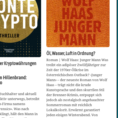
Öl, Wasser, Luft in Ordnung?
Roman | Wolf Haas: Junger Mann Was
 der Kryptowährungen
treibt ein adipöser Zwölfjähriger zur
Zeit der 1970er-Ölkrise im
österreichischen Outback? ›Junger
m Hillenbrand:
Mann‹ – der neueste Roman von Wolf
o
Haas – trägt nicht die krude
Kunstsprache und den skurrilen Stil
Buchhalter und aktuell
der Brenner-Krimis, entpuppt sich
ektiv unterwegs, betreibt
jedoch als nostalgisch angehauchter
n-Firma namens
Sommerroman mit reichlich
rensics
«. Was nach
Lokalkolorit. Erwärmt garantiert
lingt, hält den Mann in
jeden eisigen Winterabend. Von