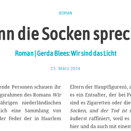
ROMAN
n die Socken spre
Roman | Gerda Blees: Wir sind das Licht
25. März 2024
1
.
A
p
hende Personen schauen ihr
Eltern der Hauptfiguren), 
r
ungsrahmen des Romans
Wir
es ein Entsafter, der bei 
i
hrigen niederländischen
sind es Zigaretten oder die
l
2
iglich eine Sammlung von
Socken, und der Tod ist n
0
der Feder der in Haarlem
äußerst raffiniert, weil 
2
hier und da auch mit einem
4