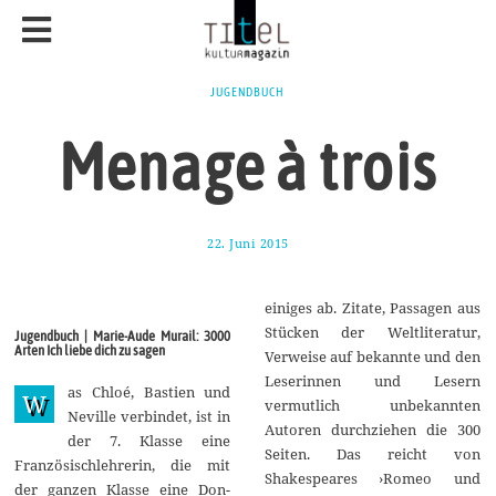
JUGENDBUCH
Menage à trois
22. Juni 2015
1
7
.
A
einiges ab. Zitate, Passagen aus
u
g
Stücken der Weltliteratur,
Jugendbuch | Marie-Aude Murail: 3000
u
Arten Ich liebe dich zu sagen
Verweise auf bekannte und den
s
t
Leserinnen und Lesern
as Chloé, Bastien und
2
W
vermutlich unbekannten
0
Neville verbindet, ist in
1
Autoren durchziehen die 300
der 7. Klasse eine
7
Seiten. Das reicht von
Französischlehrerin, die mit
Shakespeares ›Romeo und
der ganzen Klasse eine Don-