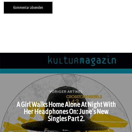
VORIGER ARTIKEL
A Girl Walks Home Alone At Night With
Her Headphones On: June’s New
Singles Part 2.