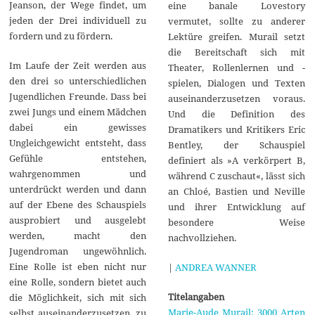
Jeanson, der Wege findet, um
eine banale Lovestory
jeden der Drei individuell zu
vermutet, sollte zu anderer
fordern und zu fördern.
Lektüre greifen. Murail setzt
die Bereitschaft sich mit
Im Laufe der Zeit werden aus
Theater, Rollenlernen und -
den drei so unterschiedlichen
spielen, Dialogen und Texten
Jugendlichen Freunde. Dass bei
auseinanderzusetzen voraus.
zwei Jungs und einem Mädchen
Und die Definition des
dabei ein gewisses
Dramatikers und Kritikers Eric
Ungleichgewicht entsteht, dass
Bentley, der Schauspiel
Gefühle entstehen,
definiert als »A verkörpert B,
wahrgenommen und
während C zuschaut«, lässt sich
unterdrückt werden und dann
an Chloé, Bastien und Neville
auf der Ebene des Schauspiels
und ihrer Entwicklung auf
ausprobiert und ausgelebt
besondere Weise
werden, macht den
nachvollziehen.
Jugendroman ungewöhnlich.
Eine Rolle ist eben nicht nur
|
ANDREA WANNER
eine Rolle, sondern bietet auch
Titelangaben
die Möglichkeit, sich mit sich
Marie-Aude Murail: 3000 Arten
selbst auseinanderzusetzen, zu