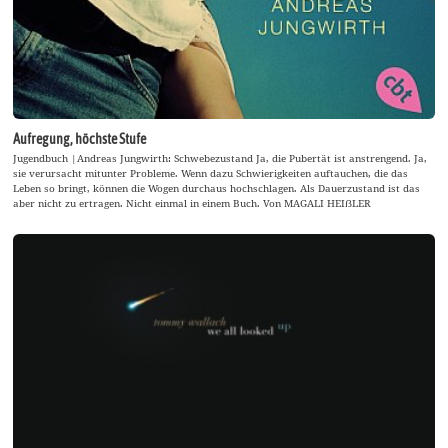
Aufregung, höchste Stufe
Jugendbuch |Andreas Jungwirth: Schwebezustand Ja, die Pubertät ist anstrengend. Ja,
sie verursacht mitunter Probleme. Wenn dazu Schwierigkeiten auftauchen, die das
Leben so bringt, können die Wogen durchaus hochschlagen. Als Dauerzustand ist das
aber nicht zu ertragen. Nicht einmal in einem Buch. Von MAGALI HEIẞLER