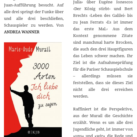
Julia‹ über Eugéne Ionescos
Juan-Aufführung besucht. Auf
›Der König stirbt‹ und Bert
alle drei springt der Funke über
Brechts ›Leben des Galilei‹ bis
und alle drei beschließen,
zu Jean Ferrats ›Es ist immer
Schauspieler zu werden. Von
das erste Mal.‹ Aus dem
ANDREA WANNER
Kontext genommene Zitate
sind manchmal harte Brocken,
die auch den drei Hauptfiguren
das Leben schwer machen. Ihr
Ziel ist die Aufnahmeprüfung
für die Pariser Schauspielschule
– allerdings müssen sie
feststellen, dass sie dieses Ziel
nicht alle drei erreichen
werden.
Raffiniert ist die Perspektive,
aus der Murail die Geschichte
erzählt. Wenn es um alle drei
Jugendliche geht, ist immer von
»uns« und »wir« die Rede und