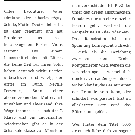
man versucht, den Ich-Erzähler
Chloé Lacouture, Vater
unter den dreien auszumachen.
Direktor der Charles-Péguy-
Sobald es nur um eine einzelne
Schule, Mutter Deutschlehrerin,
Person geht, wechselt die
ist eher gehemmt und hat
Perspektive zu »sie« oder »er«.
Probleme aus sich
Das Rätselraten hält die
herauszugehen; Bastien Vions
Spannung konsequent aufrecht
stammt aus einem
– auch als die Beziehung
Lebensmittelladen mit Eltern,
zwischen den Dreien
die keine Zeit für ihren Sohn
komplizierter wird, werden die
haben, dennoch wirkt Bastien
Veränderungen vermeintlich
unbeschwert und witzig; der
objektiv von außen geschildert,
dritte im Bund, Neville
wobei klar ist, dass es nur einer
Fersenne, Sohn einer
der Freunde sein kann, der
alleinerziehenden Mutter, ist
schildert, was passiert. Erst im
unnahbar und abweisend. Ihre
allerletzten Satz wird das
Wege trennen sich nach der 7.
Rätsel dann gelöst.
Klasse und ein unverhofftes
Wiedersehen gibt es in der
Wer hinter dem Titel ›3000
Schauspielklasse von Monsieur
Arten Ich liebe dich zu sagen‹