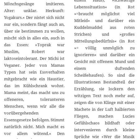
Mönchsgesänge imitieren.
Lebenssituation« (in Rot
Alter: unklar. Herkunft:
»=braucht möglichst viel
Yogakurs.« Der nistet sich nicht
Mitleid« und darüber ein
nur ein, sondern fängt auch an,
Kuddelmuddel aus roten
über sie bestimmen zu wollen,
Strichen) und »großes
mischt sich in alles ein, auch in
Mitteilungsbedürfnis« (in Rot
das Essen: »Toprak war
»= völlig unmöglich zu
Muslim, Robert war
ignorieren« und darüber ein
laktoseintolerant. Der Michi ist
Gesicht mit offenem Mund und
Veganer. Jeder von Mamas
einem duftenden
Typen hat sein Essverhalten
Scheißehaufen). So sind die
mitgebracht wie ein Haustier,
Illustrationen Bestandteil der
das im Kühlschrank wohnt.
Erzählung, sie lockern den
Mama meint, das macht uns zu
witzigen Text noch mehr auf,
offeneren, toleranteren
zeigen die von Klinge mit einer
Menschen, wenn wir alle die
Machete in der Luft halbierten
vorübergehenden
Fliegen, machen Lucies
Essensgesetze befolgen. Stimmt
Gefühlschaos bildhaft oder
natürlich nicht. Mich macht es
intervenieren durch kleine
vor allem wütend.« Den
Sprüche wie »Wer die Musik