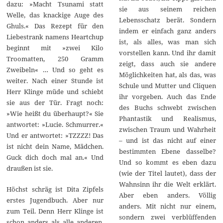
dazu: »Macht Tsunami statt
sie aus seinem reichen
Welle, das knackige Auge des
Lebensschatz berät. Sondern
Ghuls.« Das Rezept für den
indem er einfach ganz anders
Liebestrank namens Heartchup
ist, als alles, was man sich
beginnt mit »zwei Kilo
vorstellen kann. Und ihr damit
Troomatten, 250 Gramm
zeigt, dass auch sie andere
Zweibeln« … Und so geht es
Möglichkeiten hat, als das, was
weiter. Nach einer Stunde ist
Schule und Mutter und Cliquen
Herr Klinge müde und schiebt
ihr vorgeben. Auch das Ende
sie aus der Tür. Fragt noch:
des Buchs schwebt zwischen
»Wie heißt du überhaupt?« Sie
Phantastik und Realismus,
antwortet: »Lucie. Schmurrer.«
zwischen Traum und Wahrheit
Und er antwortet: »TZZZZ! Das
– und ist das nicht auf einer
ist nicht dein Name, Mädchen.
bestimmten Ebene dasselbe?
Guck dich doch mal an.« Und
Und so kommt es eben dazu
draußen ist sie.
(wie der Titel lautet), dass der
Wahnsinn ihr die Welt erklärt.
Höchst schräg ist Dita Zipfels
Aber eben anders. Völlig
erstes Jugendbuch. Aber nur
anders. Mit nicht nur einem,
zum Teil. Denn Herr Klinge ist
sondern zwei verblüffenden
schon anders als alle anderen,