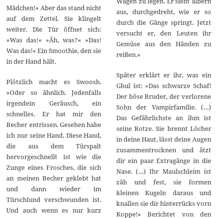
Wagen zu legen. Er sieht albern
Mädchen!« Aber das stand nicht
aus, durchgedreht, wie er so
auf dem Zettel. Sie klingelt
durch die Gänge springt. Jetzt
weiter. Die Tür öffnet sich:
versucht er, den Leuten ihr
»Was das!« »Äh, was?« »Das!
Gemüse aus den Händen zu
Was das!« Ein Smoothie, den sie
reißen.«
in der Hand hält.
Später erklärt er ihr, was ein
Plötzlich macht es Swoosh.
Ghul ist: »Das schwarze Schaf!
»Oder so ähnlich. Jedenfalls
Der böse Bruder, der verlorene
irgendein Geräusch, ein
Sohn der Vampirfamilie. (…)
schnelles. Er hat mir den
Das Gefährlichste an ihm ist
Becher entrissen. Gesehen habe
seine Rotze. Sie brennt Löcher
ich nur seine Hand. Diese Hand,
in deine Haut, lässt deine Augen
die aus dem Türspalt
zusammentrocknen und ätzt
hervorgeschnellt ist wie die
dir ein paar Extragänge in die
Zunge eines Frosches, die sich
Nase. (…) Ihr Maulschleim ist
an meinen Becher geklebt hat
zäh und fest, sie formen
und dann wieder im
kleinen Kugeln daraus und
Türschlund verschwunden ist.
knallen sie dir hinterrücks vorn
Und auch wenn es nur kurz
Koppe!« Berichtet von den