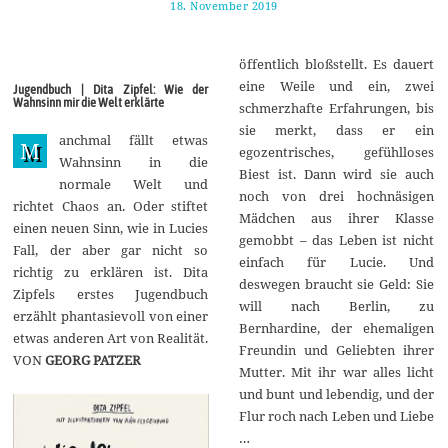
18. November 2019
2
2
.
N
öffentlich bloßstellt. Es dauert
o
v
eine Weile und ein, zwei
Jugendbuch | Dita Zipfel: Wie der
e
Wahnsinn mir die Welt erklärte
schmerzhafte Erfahrungen, bis
m
b
sie merkt, dass er ein
anchmal fällt etwas
e
M
egozentrisches, gefühlloses
r
Wahnsinn in die
2
Biest ist. Dann wird sie auch
normale Welt und
0
noch von drei hochnäsigen
1
richtet Chaos an. Oder stiftet
9
Mädchen aus ihrer Klasse
einen neuen Sinn, wie in Lucies
gemobbt – das Leben ist nicht
Fall, der aber gar nicht so
einfach für Lucie. Und
richtig zu erklären ist. Dita
deswegen braucht sie Geld: Sie
Zipfels erstes Jugendbuch
will nach Berlin, zu
erzählt phantasievoll von einer
Bernhardine, der ehemaligen
etwas anderen Art von Realität.
Freundin und Geliebten ihrer
VON
GEORG PATZER
Mutter. Mit ihr war alles licht
und bunt und lebendig, und der
Flur roch nach Leben und Liebe
…