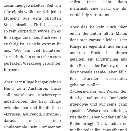
selbst Lucie sieht dann
zusammengewickeltes Seil am
mehrmals eine Frau, die ihr
Gürtel, als wollte er sich jeden
verdächtig vorkommt.
Moment aus dem obersten
Stock abseilen. Ehrlich gesagt,
Aber das ist kein Buch über
so rein körperlich würde ich es
einen dementen alten Mann,
ihm sogar zutrauen. Auch wenn
der unter Paranoia leidet. Herr
er faltig ist, er sieht extrem fit
Klinge ist eigentlich aus einem
aus. Wie ein viel benutzter
anderen Buch in dieses
Turnschuh. Ein vom Leben zum
gefallen, ein Eindringling aus
perfekten Werkzeug geformter
dem Bereich der Fantasy, der in
Körper.«
das normale Teenie-Leben fällt.
Ein skurriler, verdrehter,
Aber Herr Klinge hat gar keinen
geheimnisvoller
Hund zum Ausführen, Lucie
Zaubermeister, ein Weiser der
soll stattdessen Kochrezepte
durchgeknallten Art. Der Lucie
aufschreiben, die Herr Klinge
irgendwie und auf seine ganz
erfunden hat und ihr diktiert:
spezielle Weise doch beibringt,
»Errpsen, Aalivenoil, Zitronie«,
wie sie ihr Leben wieder auf die
daraus macht man
Reihe bringt. Nicht, indem er
Ghulacamole. Sein Kommentar
mit ihr redet, ihr Tipps gibt und