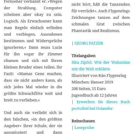
Fernseher verbannt er. »Wegen
nicht hört, hält die Tanzenden
der Strahlung. Computer
für verrückt«. Auch Flygenrings
scheinen aber okay zu sein.
Zeichnungen tanzen auf dem
Logisch. Als Erwachsener kann
schmalen Grat zwischen
man Regeln einfach erfinden
Phantastik und Realismus.
und verbiegen, Ausnahmen
bestimmen und Widersprüche
|
GEORG PATZER
ignorieren.« Dann muss Lucie
für ihn sogar ihr Zimmer
Titelangaben
räumen und sich mit ihrem
Dita Zipfel: Wie der Wahnsinn
kleinen Bruder eines teilen. Ihr
mir die Welt erklärte
Fazit: »Mamas Gene machen,
Illustriert von Rán Flygenring
dass sie nicht anders kann, als
München: Hanser 2019
sich jedes Mal wieder in die
208 Seiten, 15 Euro
größte Schwachflöte weit und
Jugendbuch ab 12 Jahren
breit zu verlieben.«
|
Erwerben Sie dieses Buch
portofrei bei Osiander
Und auch sie verliebt sich in
den falschen, »in den größten
Reinschauen
Angeber« ihrer Schule, der sie
|
Leseprobe
ausspioniert und dann