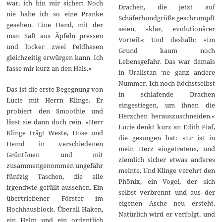
war, ich bin mir sicher: Noch
Drachen, die jetzt auf
nie habe ich so eine Pranke
Schäferhundgröße geschrumpft
gesehen. Eine Hand, mit der
seien, »klar, evolutionärer
man Saft aus Äpfeln pressen
Vorteil.« Und deshalb: »Im
und locker zwei Feldhasen
Grund kaum noch
gleichzeitig erwürgen kann. Ich
Lebensgefahr. Das war damals
fasse mir kurz an den Hals.«
in Uralistan ‘ne ganz andere
Nummer. Ich noch höchstselbst
Das ist die erste Begegnung von
in schlafende Drachen
Lucie mit Herrn Klinge. Er
eingestiegen, um ihnen die
probiert den Smoothie und
Herzchen herauszuschneiden.«
lässt sie dann doch rein. »Herr
Lucie denkt kurz an Edith Piaf,
Klinge trägt Weste, Hose und
die gesungen hat: »Er ist in
Hemd in verschiedenen
mein Herz eingetreten«, und
Grüntönen und mit
ziemlich sicher etwas anderes
zusammengenommen ungefähr
meinte. Und Klinge verehrt den
fünfzig Taschen, die alle
Phönix, ein Vogel, der sich
irgendwie gefüllt aussehen. Ein
selbst verbrennt und aus der
übertriebener Förster im
eigenen Asche neu ersteht.
Hochhausblock. Überall Haken,
Natürlich wird er verfolgt, und
ein Helm und ein ordentlich