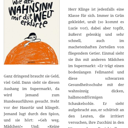
Herr Klinge ist jedenfalls eine
Klasse für sich. Immer in Grün
gekleidet, uralt (so kommt es
Lucie vor), dabei aber topfit,
äußerst gelenkig und sehr
schnell, auch im
machetenhaften Zerteilen von
fliegendem Getier. Einmal sieht
sie ihn mit anderen Mädchen
im Supermarkt: »Er trägt einen
bodenlangen Fellmantel und
Ganz dringend braucht sie Geld,
diese schwarzen
viel Geld. Dann sieht sie diesen
Gesundheitsschuhe mit der
Aushang im Supermarkt, da
wahnsinnig dicken,
wird jemand zum
halbmondförmigen
Hundeausführen gesucht. Steht
Schaukelsohle. Er sieht
vor der Haustür und klingelt.
aufgebracht aus, er schüttelt an
Jemand lugt durch den Spion,
den Leuten, die irritiert
und sie hört: »Geh weg.
versuchen, ihre Zucchini in den
Mädchen!« Und: »Keine