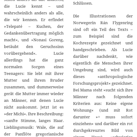
Schlüssen.
die Lucie kennt – und
wahrscheinlich anders als alle,
Die Illustrationen der
die wir kennen. Er erfindet
Norwegerin Rán Flygenring
»Telepaté – Kuchen, der
sind oft ein Teil des Texts –
Gedankenübertragung möglich
zum Beispiel sind die
macht«, und »Nonasi Goreng,
Kochrezepte gezeichnet und
betäubt den Geruchssinn
handgeschrieben. Als Lucie
vorübergehend«. Lucie
darüber nachdenkt, wie
allerdings hat die ganz
eigentlich die Menschen ihrer
normalen Sorgen eines
Umgebung sind, wird auch
Teenagers: Sie lebt mit ihrer
dieses »anthropologische
Mutter und ihrem Bruder
Forschungsprojekt« gezeichnet.
zusammen, und dummerweise
Bei Mama steht »sucht sich ihre
gerät die Mutter immer wieder
Männer nach folgenden
an Männer, mit denen Lucie
Kriterien aus: Keine eigene
nicht auskommt. Jetzt ist es
Wohnung« (und mit Rot
»der Michi«. Ihre Beschreibung:
darunter »= muss sofort
»sanfte Stimme, langes Haar.
einziehen« und darüber ein rot
Lieblingsmusik: Wale, die auf
durchgekreuztes Bild von
der Panflöte gregorianische
einem Haus), »schwierige