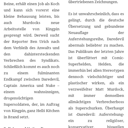
übertriebenen Zeichnungen.
Beine, erhält einen Job als Koch
und kann sich vorerst eine
Es ist unwahrscheinlich, dass es
kleine Behausung leisten, bis
gelingt, durch die deutsche
auch Murdocks neue
Übersetzung und gebundene
Arbeitsstelle von Kingpin
Neuauflage der
gesprengt wird. Derweil sucht
Auferstehungsreihe, Daredevil
der Reporter Ben Urich nach
abermals beliebter zu machen.
dem Verbleib des Anwalts und
Das Publikum der letzten Jahre
den dahintersteckenden
ist überfüttert mit Comic-
Verbrechen des Syndikats.
Superhelden, Helden, die
Schließlich kommt es auch noch
immerhin bei allen Stereotypen
zu einem fulminanten
dennoch vielschichtiger und
Endkampf zwischen Daredevil,
plastischer wirken, als ein
Captain America und Nuke –
verzweifelter Matt Murdock,
einem wahnsinnigen,
mit immer demselben
drogensüchtigen
allmächtigen Verbrecherboss
Supersoldaten, der, im Auftrag
als Superschurken. Überhaupt
von Kingpin, ganz Hell´s Kitchen
ist ›Daredevil: Auferstehung‹
in Brand setzt.
ein zu religiöser,
konservativer, bisweilen