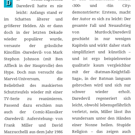
D
›300‹ und ›Sin City‹
Daredevil hatte es nie
demonstrierte: Erstens, macht
leicht: Anfangs stand er
der Autor es sich zu leicht: Der
im Schatten älterer und
gesamte Fall und Neuaufstieg
größerer Helden. Als er dann
von Murdock/Daredevil
doch in der letzten Dekade
geschieht in nur wenigen
wieder populärer wurde,
Kapiteln und wirkt daher stark
versaute der grässliche
simplifiziert und künstlich –
Kinofilm ›Daredevil‹ von Mark
und ist ergo beispielsweise
Stephon Johnson (mit Ben
qualitativ kaum vergleichbar
Affleck in der Hauptrolle) den
mit der ›Batman-Knightfall-
Hype. Doch nun versucht das
Saga‹, in der Batman langsam
Marvel-Universum, die
gebrochen wird und sich nur
Beliebtheit des maskierten
schwer wieder erholt.
Schutzteufels wieder mit einer
Daredevil regeneriert sich
TV-Serie zu reanimieren.
leicht, obwohl lebensgefährlich
Passend dazu erschien nun
verletzt, nein, Miller lässt ihn
auch der Comic-Klassiker
wundersam unter den Händen
›Daredevil: Auferstehung‹ von
einer Nonne heilen. Stupide
Frank Miller und David
Religion – das zeigen auch
Mazzucchelli aus dem Jahr 1986