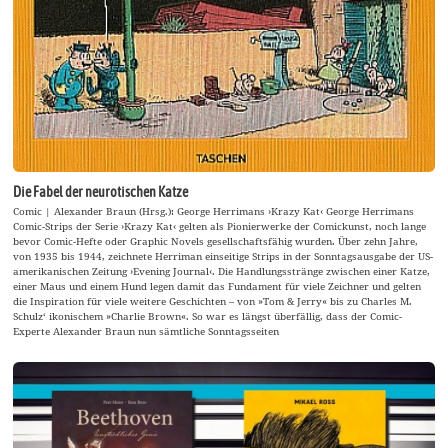
Die Fabel der neurotischen Katze
Comic | Alexander Braun (Hrsg.): George Herrimans ›Krazy Kat‹ George Herrimans
Comic-Strips der Serie ›Krazy Kat‹ gelten als Pionierwerke der Comickunst, noch lange
bevor Comic-Hefte oder Graphic Novels gesellschaftsfähig wurden. Über zehn Jahre,
von 1935 bis 1944, zeichnete Herriman einseitige Strips in der Sonntagsausgabe der US-
amerikanischen Zeitung ›Evening Journal‹. Die Handlungsstränge zwischen einer Katze,
einer Maus und einem Hund legen damit das Fundament für viele Zeichner und gelten
die Inspiration für viele weitere Geschichten – von »Tom & Jerry« bis zu Charles M.
Schulz‘ ikonischem »Charlie Brown«. So war es längst überfällig, dass der Comic-
Experte Alexander Braun nun sämtliche Sonntagsseiten