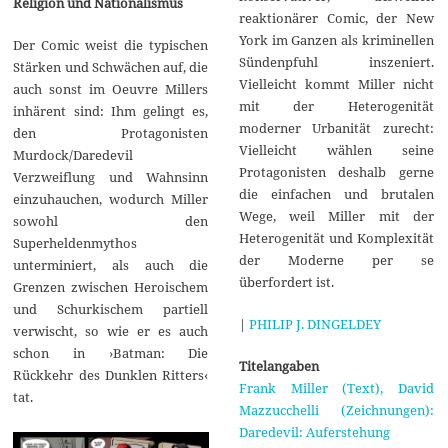
Religion und Nationalismus
reaktionärer Comic, der New
York im Ganzen als kriminellen
Der Comic weist die typischen
Sündenpfuhl inszeniert.
Stärken und Schwächen auf, die
Vielleicht kommt Miller nicht
auch sonst im Oeuvre Millers
mit der Heterogenität
inhärent sind: Ihm gelingt es,
moderner Urbanität zurecht:
den Protagonisten
Vielleicht wählen seine
Murdock/Daredevil
Protagonisten deshalb gerne
Verzweiflung und Wahnsinn
die einfachen und brutalen
einzuhauchen, wodurch Miller
Wege, weil Miller mit der
sowohl den
Heterogenität und Komplexität
Superheldenmythos
der Moderne per se
unterminiert, als auch die
überfordert ist.
Grenzen zwischen Heroischem
und Schurkischem partiell
|
PHILIP J. DINGELDEY
verwischt, so wie er es auch
schon in ›Batman: Die
Titelangaben
Rückkehr des Dunklen Ritters‹
Frank Miller (Text), David
tat.
Mazzucchelli (Zeichnungen):
Daredevil: Auferstehung