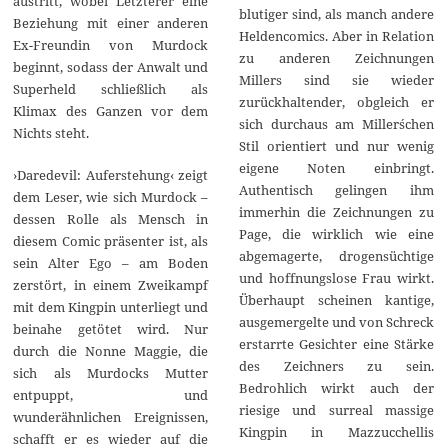
austritt, wobei Letzterer eine
blutiger sind, als manch andere
Beziehung mit einer anderen
Heldencomics. Aber in Relation
Ex-Freundin von Murdock
zu anderen Zeichnungen
beginnt, sodass der Anwalt und
Millers sind sie wieder
Superheld schließlich als
zurückhaltender, obgleich er
Klimax des Ganzen vor dem
sich durchaus am Miller´schen
Nichts steht.
Stil orientiert und nur wenig
eigene Noten einbringt.
›Daredevil: Auferstehung‹ zeigt
Authentisch gelingen ihm
dem Leser, wie sich Murdock –
immerhin die Zeichnungen zu
dessen Rolle als Mensch in
Page, die wirklich wie eine
diesem Comic präsenter ist, als
abgemagerte, drogensüchtige
sein Alter Ego – am Boden
und hoffnungslose Frau wirkt.
zerstört, in einem Zweikampf
Überhaupt scheinen kantige,
mit dem Kingpin unterliegt und
ausgemergelte und von Schreck
beinahe getötet wird. Nur
erstarrte Gesichter eine Stärke
durch die Nonne Maggie, die
des Zeichners zu sein.
sich als Murdocks Mutter
Bedrohlich wirkt auch der
entpuppt, und
riesige und surreal massige
wunderähnlichen Ereignissen,
Kingpin in Mazzucchellis
schafft er es wieder auf die