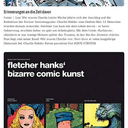
Erinnerungen an die Zeit davor
Comic | Luz: Wir waren Charlie Letzte Woche jährte sich der Anschlag auf die
Redaktion des Pariser Satiremagazins ›Charlie Hebdo‹ zum fünften Mal. 12 Menschen
wurden damals ermordet. Zeichner Luz kam mit dem Leben davon – er hatte
Geburtstag, erschien daher zu spät am Arbeitsplatz. Mit dem Comic ›Katharsis‹
skizzierte er nur wenige Monate später das Trauma, in das ihn das Attentat stürzte.
Nun liegt sein neuer Band ›Wir waren Charlie‹ vor. Dort lässt er seine langjährige
Dienstzeit bei ›Charlie Hebdo‹ Revue passieren Von BIRTE FÖRSTER