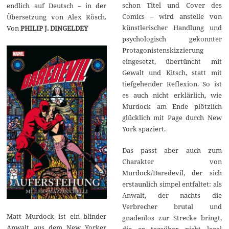
schon Titel und Cover des
endlich auf Deutsch – in der
Comics – wird anstelle von
Übersetzung von Alex Rösch.
künstlerischer Handlung und
Von
PHILIP J. DINGELDEY
psychologisch gekonnter
Protagonistenskizzierung
eingesetzt, übertüncht mit
Gewalt und Kitsch, statt mit
tiefgehender Reflexion. So ist
es auch nicht erklärlich, wie
Murdock am Ende plötzlich
glücklich mit Page durch New
York spaziert.
Das passt aber auch zum
Charakter von
Murdock/Daredevil, der sich
erstaunlich simpel entfaltet: als
Anwalt, der nachts die
Verbrecher brutal und
Matt Murdock ist ein blinder
gnadenlos zur Strecke bringt,
Anwalt aus dem New Yorker
die er tagsüber nicht legal