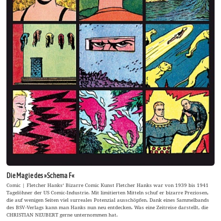
Die Magie des »Schema F«
Comic | Fletcher Hanks‘ Bizarre Comic Kunst Fletcher Hanks war von 1939 bis 1941
Tagelöhner der US Comic-Industrie. Mit limitierten Mitteln schuf er bizarre Preziosen,
die auf wenigen Seiten viel surreales Potenzial ausschöpfen. Dank eines Sammelbands
des BSV-Verlags kann man Hanks nun neu entdecken. Was eine Zeitreise darstellt, die
CHRISTIAN NEUBERT gerne unternommen hat.