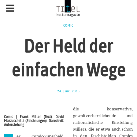
COMIC
Der Held der
einfachen Wege
24. Juni 2015
2
4
.
J
die konservative,
u
n
gewaltverherrlichende und
Comic | Frank Miller (Text), David
i
Mazzucchelli (Zeichnungen): Daredevil:
nationalistische Einstellung
2
Auferstehung
0
Millers, die er etwa auch schon
1
in den faschistoiden Comics
er Comic-Superheld
5