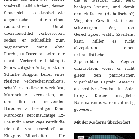
Stadtteil Hell´s Kitchen, dessen
besiegen konnte, und damit
Sinne sich – so klassisch wie
den einfachen (diabolischen?)
abgedroschen – durch einen
Weg der Gewalt, statt dem
radioaktiven Unfall
schwierigen Weg der
übermenschlich verbesserten,
Gerechtigkeit wählt. Zweitens,
sodass er schließlich zum
kann Miller es nicht
sogenannten Mann ohne
akzeptieren einen
Furcht, zu Daredevil wird, der
nationalistischen
nachts Verbrecher bekämpft.
Supersoldaten als Gegner
Sein wichtigster Antagonist, der
einzusetzen, wenn er nicht
Schurke Kingpin, Leiter eines
gleich den patriotischen
riesigen Verbrechersyndikats,
Superhelden Captain America
schafft es in diesem Werk fast,
als positives Pendant ins Spiel
Murdock zu vernichten, um
bringt. Dieser unsägliche
den ihn so nervenden
Nationalismus wäre nicht nötig
Daredevil zu beseitigen. Denn
gewesen.
Murdocks heroinsüchtige Ex-
Freundin Karen Page verrät die
Mit der Moderne überfordert
Identität von Daredevil an
Kingpins Mitarbeiter – für