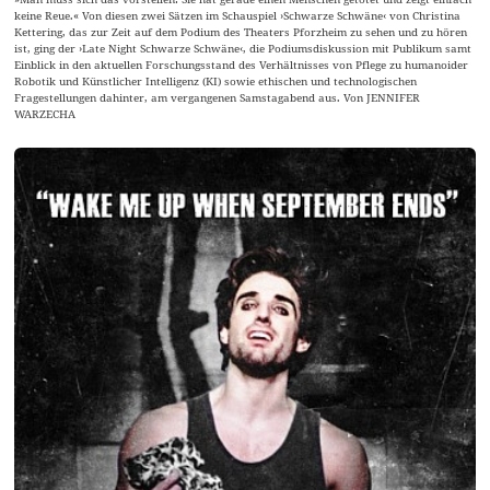
keine Reue.« Von diesen zwei Sätzen im Schauspiel ›Schwarze Schwäne‹ von Christina
Kettering, das zur Zeit auf dem Podium des Theaters Pforzheim zu sehen und zu hören
ist, ging der ›Late Night Schwarze Schwäne‹, die Podiumsdiskussion mit Publikum samt
Einblick in den aktuellen Forschungsstand des Verhältnisses von Pflege zu humanoider
Robotik und Künstlicher Intelligenz (KI) sowie ethischen und technologischen
Fragestellungen dahinter, am vergangenen Samstagabend aus. Von JENNIFER
WARZECHA