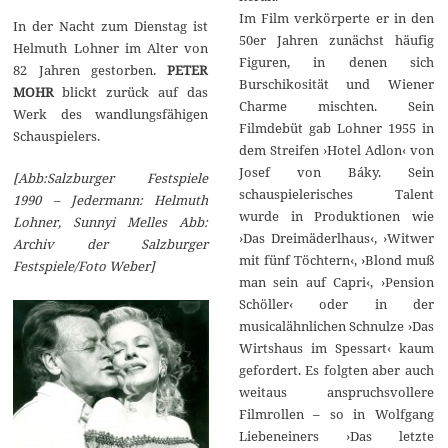
Im Film verkörperte er in den
In der Nacht zum Dienstag ist
50er Jahren zunächst häufig
Helmuth Lohner im Alter von
Figuren, in denen sich
82 Jahren gestorben.
PETER
Burschikosität und Wiener
MOHR
blickt zurück auf das
Charme mischten. Sein
Werk des wandlungsfähigen
Filmdebüt gab Lohner 1955 in
Schauspielers.
dem Streifen ›Hotel Adlon‹ von
Josef von Báky. Sein
[Abb:Salzburger Festspiele
schauspielerisches Talent
1990 – Jedermann: Helmuth
wurde in Produktionen wie
Lohner, Sunnyi Melles Abb:
›Das Dreimäderlhaus‹, ›Witwer
Archiv der Salzburger
mit fünf Töchtern‹, ›Blond muß
Festspiele/Foto Weber]
man sein auf Capri‹, ›Pension
Schöller‹ oder in der
musicalähnlichen Schnulze ›Das
Wirtshaus im Spessart‹ kaum
gefordert. Es folgten aber auch
weitaus anspruchsvollere
Filmrollen – so in Wolfgang
Liebeneiners ›Das letzte