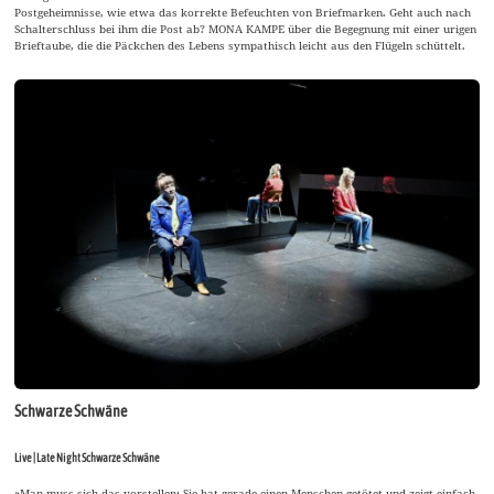
Postgeheimnisse, wie etwa das korrekte Befeuchten von Briefmarken. Geht auch nach
Schalterschluss bei ihm die Post ab? MONA KAMPE über die Begegnung mit einer urigen
Brieftaube, die die Päckchen des Lebens sympathisch leicht aus den Flügeln schüttelt.
Schwarze Schwäne
Live | Late Night Schwarze Schwäne
»Man muss sich das vorstellen: Sie hat gerade einen Menschen getötet und zeigt einfach