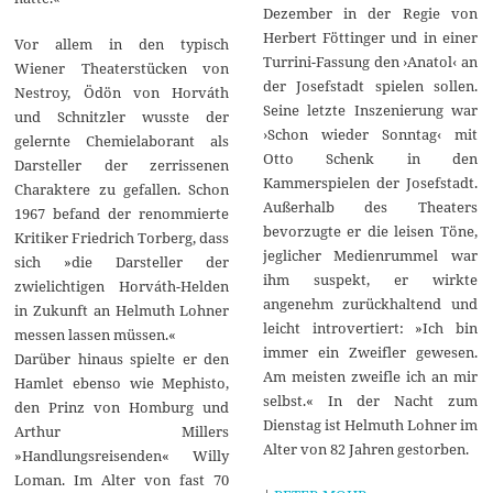
Dezember in der Regie von
Herbert Föttinger und in einer
Vor allem in den typisch
Turrini-Fassung den ›Anatol‹ an
Wiener Theaterstücken von
der Josefstadt spielen sollen.
Nestroy, Ödön von Horváth
Seine letzte Inszenierung war
und Schnitzler wusste der
›Schon wieder Sonntag‹ mit
gelernte Chemielaborant als
Otto Schenk in den
Darsteller der zerrissenen
Kammerspielen der Josefstadt.
Charaktere zu gefallen. Schon
Außerhalb des Theaters
1967 befand der renommierte
bevorzugte er die leisen Töne,
Kritiker Friedrich Torberg, dass
jeglicher Medienrummel war
sich »die Darsteller der
ihm suspekt, er wirkte
zwielichtigen Horváth-Helden
angenehm zurückhaltend und
in Zukunft an Helmuth Lohner
leicht introvertiert: »Ich bin
messen lassen müssen.«
immer ein Zweifler gewesen.
Darüber hinaus spielte er den
Am meisten zweifle ich an mir
Hamlet ebenso wie Mephisto,
selbst.« In der Nacht zum
den Prinz von Homburg und
Dienstag ist Helmuth Lohner im
Arthur Millers
Alter von 82 Jahren gestorben.
»Handlungsreisenden« Willy
Loman. Im Alter von fast 70