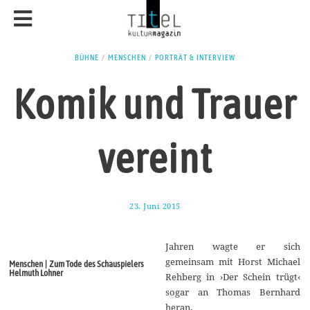
BÜHNE
/
MENSCHEN
/
PORTRÄT & INTERVIEW
Komik und Trauer
vereint
23. Juni 2015
2
3
.
J
Jahren wagte er sich
u
n
gemeinsam mit Horst Michael
Menschen | Zum Tode des Schauspielers
i
Helmuth Lohner
Rehberg in ›Der Schein trügt‹
2
0
sogar an Thomas Bernhard
1
heran.
5