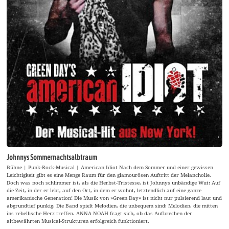
Johnnys Sommernachtsalbtraum
Bühne | Punk-Rock-Musical | American Idiot Nach dem Sommer und einer gewissen
Leichtigkeit gibt es eine Menge Raum für den glamourösen Auftritt der Melancholie.
Doch was noch schlimmer ist, als die Herbst-Tristesse, ist Johnnys unbändige Wut: Auf
die Zeit, in der er lebt, auf den Ort, in dem er wohnt, letztendlich auf eine ganze
amerikanische Generation! Die Musik von »Green Day« ist nicht nur pulsierend laut und
abgrundtief punkig. Die Band spielt Melodien, die unbequem sind; Melodien, die mitten
ins rebellische Herz treffen. ANNA NOAH fragt sich, ob das Aufbrechen der
altbewährten Musical-Strukturen erfolgreich funktioniert.