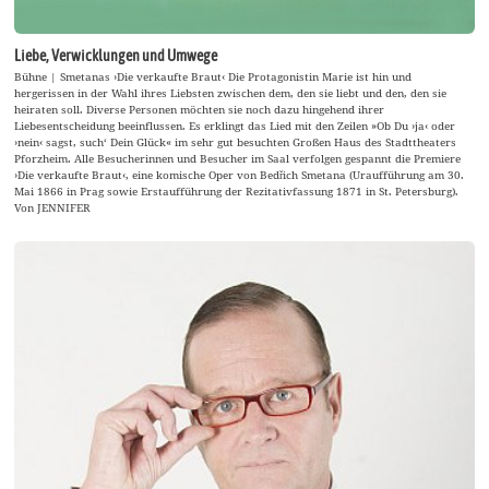
Liebe, Verwicklungen und Umwege
Bühne | Smetanas ›Die verkaufte Braut‹ Die Protagonistin Marie ist hin und
hergerissen in der Wahl ihres Liebsten zwischen dem, den sie liebt und den, den sie
heiraten soll. Diverse Personen möchten sie noch dazu hingehend ihrer
Liebesentscheidung beeinflussen. Es erklingt das Lied mit den Zeilen »Ob Du ›ja‹ oder
›nein‹ sagst, such‘ Dein Glück« im sehr gut besuchten Großen Haus des Stadttheaters
Pforzheim. Alle Besucherinnen und Besucher im Saal verfolgen gespannt die Premiere
›Die verkaufte Braut‹, eine komische Oper von Bedřich Smetana (Uraufführung am 30.
Mai 1866 in Prag sowie Erstaufführung der Rezitativfassung 1871 in St. Petersburg).
Von JENNIFER