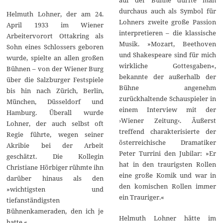
durchaus auch als Symbol für
Helmuth Lohner, der am 24.
Lohners zweite große Passion
April 1933 im Wiener
interpretieren – die klassische
Arbeitervorort Ottakring als
Musik. »Mozart, Beethoven
Sohn eines Schlossers geboren
und Shakespeare sind für mich
wurde, spielte an allen großen
wirkliche Gottesgaben«,
Bühnen – von der Wiener Burg
bekannte der außerhalb der
über die Salzburger Festspiele
Bühne angenehm
bis hin nach Zürich, Berlin,
zurückhaltende Schauspieler in
München, Düsseldorf und
einem Interview mit der
Hamburg. Überall wurde
›Wiener Zeitung‹. Äußerst
Lohner, der auch selbst oft
treffend charakterisierte der
Regie führte, wegen seiner
österreichische Dramatiker
Akribie bei der Arbeit
Peter Turrini den Jubilar: »Er
geschätzt. Die Kollegin
hat in den traurigsten Rollen
Christiane Hörbiger rühmte ihn
eine große Komik und war in
darüber hinaus als den
den komischen Rollen immer
»wichtigsten und
ein Trauriger.«
tiefanständigsten
Bühnenkameraden, den ich je
Helmuth Lohner hätte im
hatte.«