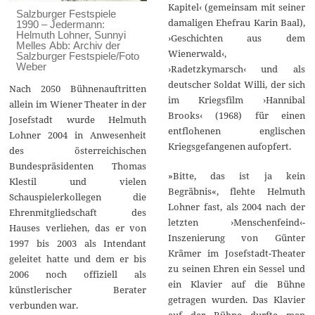
Kapitel‹ (gemeinsam mit seiner
Salzburger Festspiele
damaligen Ehefrau Karin Baal),
1990 – Jedermann:
Helmuth Lohner, Sunnyi
›Geschichten aus dem
Melles Abb: Archiv der
Wienerwald‹,
Salzburger Festspiele/Foto
Weber
›Radetzkymarsch‹ und als
deutscher Soldat Willi, der sich
Nach 2050 Bühnenauftritten
im Kriegsfilm ›Hannibal
allein im Wiener Theater in der
Brooks‹ (1968) für einen
Josefstadt wurde Helmuth
entflohenen englischen
Lohner 2004 in Anwesenheit
Kriegsgefangenen aufopfert.
des österreichischen
Bundespräsidenten Thomas
»Bitte, das ist ja kein
Klestil und vielen
Begräbnis«, flehte Helmuth
Schauspielerkollegen die
Lohner fast, als 2004 nach der
Ehrenmitgliedschaft des
letzten ›Menschenfeind‹-
Hauses verliehen, das er von
Inszenierung von Günter
1997 bis 2003 als Intendant
Krämer im Josefstadt-Theater
geleitet hatte und dem er bis
zu seinen Ehren ein Sessel und
2006 noch offiziell als
ein Klavier auf die Bühne
künstlerischer Berater
getragen wurden. Das Klavier
verbunden war.
auf der Bühne durfte man