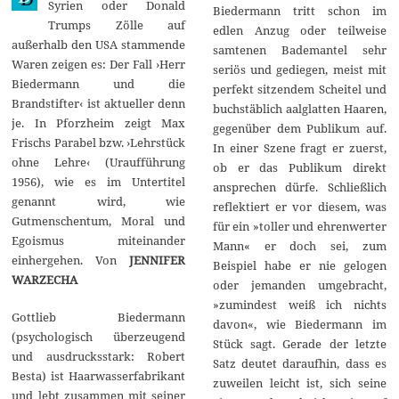
Syrien oder Donald
Biedermann tritt schon im
Trumps Zölle auf
edlen Anzug oder teilweise
außerhalb den USA stammende
samtenen Bademantel sehr
Waren zeigen es: Der Fall ›Herr
seriös und gediegen, meist mit
Biedermann und die
perfekt sitzendem Scheitel und
Brandstifter‹ ist aktueller denn
buchstäblich aalglatten Haaren,
je. In Pforzheim zeigt Max
gegenüber dem Publikum auf.
Frischs Parabel bzw. ›Lehrstück
In einer Szene fragt er zuerst,
ohne Lehre‹ (Uraufführung
ob er das Publikum direkt
1956), wie es im Untertitel
ansprechen dürfe. Schließlich
genannt wird, wie
reflektiert er vor diesem, was
Gutmenschentum, Moral und
für ein »toller und ehrenwerter
Egoismus miteinander
Mann« er doch sei, zum
einhergehen. Von
JENNIFER
Beispiel habe er nie gelogen
WARZECHA
oder jemanden umgebracht,
»zumindest weiß ich nichts
Gottlieb Biedermann
davon«, wie Biedermann im
(psychologisch überzeugend
Stück sagt. Gerade der letzte
und ausdrucksstark: Robert
Satz deutet daraufhin, dass es
Besta) ist Haarwasserfabrikant
zuweilen leicht ist, sich seine
und lebt zusammen mit seiner