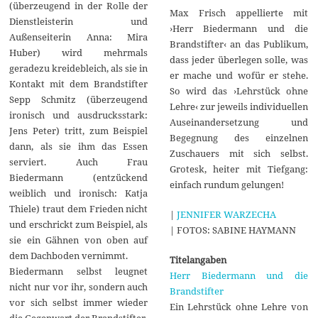
(überzeugend in der Rolle der
Max Frisch appellierte mit
Dienstleisterin und
›Herr Biedermann und die
Außenseiterin Anna: Mira
Brandstifter‹ an das Publikum,
Huber) wird mehrmals
dass jeder überlegen solle, was
geradezu kreidebleich, als sie in
er mache und wofür er stehe.
Kontakt mit dem Brandstifter
So wird das ›Lehrstück ohne
Sepp Schmitz (überzeugend
Lehre‹ zur jeweils individuellen
ironisch und ausdrucksstark:
Auseinandersetzung und
Jens Peter) tritt, zum Beispiel
Begegnung des einzelnen
dann, als sie ihm das Essen
Zuschauers mit sich selbst.
serviert. Auch Frau
Grotesk, heiter mit Tiefgang:
Biedermann (entzückend
einfach rundum gelungen!
weiblich und ironisch: Katja
Thiele) traut dem Frieden nicht
|
JENNIFER WARZECHA
und erschrickt zum Beispiel, als
| FOTOS: SABINE HAYMANN
sie ein Gähnen von oben auf
dem Dachboden vernimmt.
Titelangaben
Biedermann selbst leugnet
Herr Biedermann und die
nicht nur vor ihr, sondern auch
Brandstifter
vor sich selbst immer wieder
Ein Lehrstück ohne Lehre von
die Gegenwart der Brandstifter,