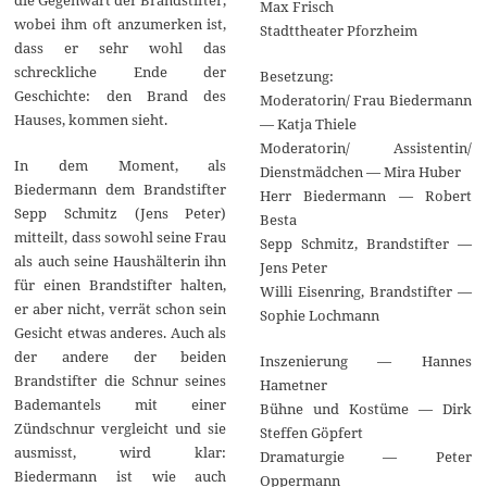
Max Frisch
wobei ihm oft anzumerken ist,
Stadttheater Pforzheim
dass er sehr wohl das
schreckliche Ende der
Besetzung:
Geschichte: den Brand des
Moderatorin/ Frau Biedermann
Hauses, kommen sieht.
— Katja Thiele
Moderatorin/ Assistentin/
In dem Moment, als
Dienstmädchen — Mira Huber
Biedermann dem Brandstifter
Herr Biedermann — Robert
Sepp Schmitz (Jens Peter)
Besta
mitteilt, dass sowohl seine Frau
Sepp Schmitz, Brandstifter —
als auch seine Haushälterin ihn
Jens Peter
für einen Brandstifter halten,
Willi Eisenring, Brandstifter —
er aber nicht, verrät schon sein
Sophie Lochmann
Gesicht etwas anderes. Auch als
der andere der beiden
Inszenierung — Hannes
Brandstifter die Schnur seines
Hametner
Bademantels mit einer
Bühne und Kostüme — Dirk
Zündschnur vergleicht und sie
Steffen Göpfert
ausmisst, wird klar:
Dramaturgie — Peter
Biedermann ist wie auch
Oppermann