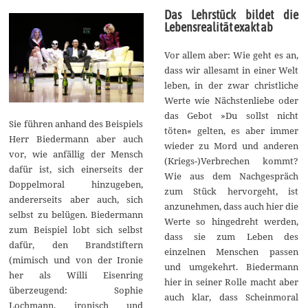
Das Lehrstück bildet die
Lebensrealität exakt ab
Vor allem aber: Wie geht es an,
dass wir allesamt in einer Welt
leben, in der zwar christliche
Werte wie Nächstenliebe oder
das Gebot »Du sollst nicht
Sie führen anhand des Beispiels
töten« gelten, es aber immer
Herr Biedermann aber auch
wieder zu Mord und anderen
vor, wie anfällig der Mensch
(Kriegs-)Verbrechen kommt?
dafür ist, sich einerseits der
Wie aus dem Nachgespräch
Doppelmoral hinzugeben,
zum Stück hervorgeht, ist
andererseits aber auch, sich
anzunehmen, dass auch hier die
selbst zu belügen. Biedermann
Werte so hingedreht werden,
zum Beispiel lobt sich selbst
dass sie zum Leben des
dafür, den Brandstiftern
einzelnen Menschen passen
(mimisch und von der Ironie
und umgekehrt. Biedermann
her als Willi Eisenring
hier in seiner Rolle macht aber
überzeugend: Sophie
auch klar, dass Scheinmoral
Lochmann, ironisch und