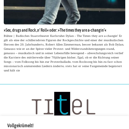
»Sex, drugs and Rock ‚n‘ Roll« oder: »The times they are a-changin‘«
Bühne | Badisches Staatstheater Karlsruhe: Dylan – The Times they are a-changin’ Er
gilt als eine der schillerndsten Figuren der Rockgeschichte und einer der musikalischen
Heroen des 20. Jahrhunderts, Robert Allen Zimmerman, besser bekannt als Bob Dylan.
Genauso wie er an der Spitze vieler Protest- und Widerstandsbewegungen stand,
genauso – musikalisch und in seiner Lebensfülle bewegend – abwechslungsreich verlief
die Karriere des mittlerweile über 70jährigen bisher. Egal, ob er die Richtung seiner
Songs – vom Folksong bis hin zur Protestballade, vom Rocksong bis hin zu fast schon
missionarisch anmutenden Liedern änderte, stets hat er seine Fangemeinde begeistert
und hält sie
Vollgekrümelt!