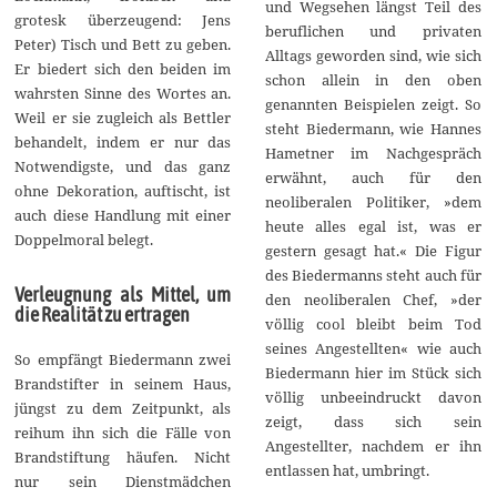
und Wegsehen längst Teil des
grotesk überzeugend: Jens
beruflichen und privaten
Peter) Tisch und Bett zu geben.
Alltags geworden sind, wie sich
Er biedert sich den beiden im
schon allein in den oben
wahrsten Sinne des Wortes an.
genannten Beispielen zeigt. So
Weil er sie zugleich als Bettler
steht Biedermann, wie Hannes
behandelt, indem er nur das
Hametner im Nachgespräch
Notwendigste, und das ganz
erwähnt, auch für den
ohne Dekoration, auftischt, ist
neoliberalen Politiker, »dem
auch diese Handlung mit einer
heute alles egal ist, was er
Doppelmoral belegt.
gestern gesagt hat.« Die Figur
des Biedermanns steht auch für
Verleugnung als Mittel, um
den neoliberalen Chef, »der
die Realität zu ertragen
völlig cool bleibt beim Tod
seines Angestellten« wie auch
So empfängt Biedermann zwei
Biedermann hier im Stück sich
Brandstifter in seinem Haus,
völlig unbeeindruckt davon
jüngst zu dem Zeitpunkt, als
zeigt, dass sich sein
reihum ihn sich die Fälle von
Angestellter, nachdem er ihn
Brandstiftung häufen. Nicht
entlassen hat, umbringt.
nur sein Dienstmädchen