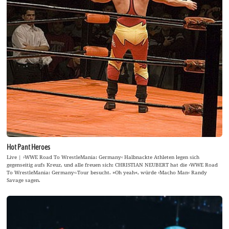
Hot Pant Heroes
Live | ›WWE Road To WrestleMania: Germany‹ Halbnackte Athleten legen sich
gegenseitig aufs Kreuz, und alle freuen sich: CHRISTIAN NEUBERT hat die ›WWE Road
To WrestleMania: Germany‹-Tour besucht. »Oh yeah«, würde ›Macho Man‹ Randy
Savage sagen.