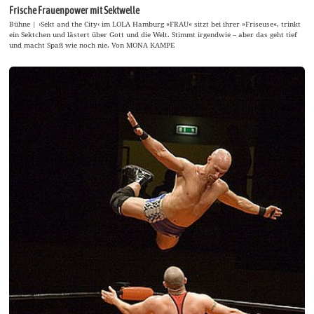
Frische Frauenpower mit Sektwelle
Bühne | ›Sekt and the City‹ im LOLA Hamburg »FRAU« sitzt bei ihrer »Friseuse«, trinkt
ein Sektchen und lästert über Gott und die Welt. Stimmt irgendwie – aber das geht tief
und macht Spaß wie noch nie. Von MONA KAMPE