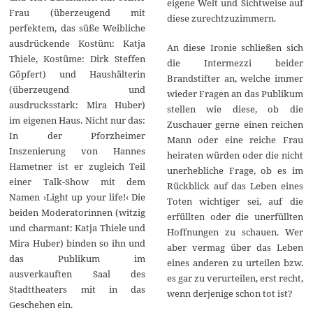
eigene Welt und Sichtweise auf
Frau (überzeugend mit
diese zurechtzuzimmern.
perfektem, das süße Weibliche
ausdrückende Kostüm: Katja
An diese Ironie schließen sich
Thiele, Kostüme: Dirk Steffen
die Intermezzi beider
Göpfert) und Haushälterin
Brandstifter an, welche immer
(überzeugend und
wieder Fragen an das Publikum
ausdrucksstark: Mira Huber)
stellen wie diese, ob die
im eigenen Haus. Nicht nur das:
Zuschauer gerne einen reichen
In der Pforzheimer
Mann oder eine reiche Frau
Inszenierung von Hannes
heiraten würden oder die nicht
Hametner ist er zugleich Teil
unerhebliche Frage, ob es im
einer Talk-Show mit dem
Rückblick auf das Leben eines
Namen ›Light up your life!‹ Die
Toten wichtiger sei, auf die
beiden Moderatorinnen (witzig
erfüllten oder die unerfüllten
und charmant: Katja Thiele und
Hoffnungen zu schauen. Wer
Mira Huber) binden so ihn und
aber vermag über das Leben
das Publikum im
eines anderen zu urteilen bzw.
ausverkauften Saal des
es gar zu verurteilen, erst recht,
Stadttheaters mit in das
wenn derjenige schon tot ist?
Geschehen ein.