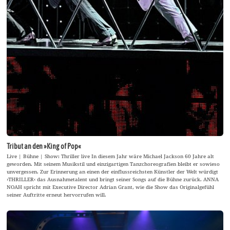
Tribut an den »King of Pop«
Live | Bühne | Show: Thriller live In diesem Jahr wäre Michael Jackson 60 Jahre alt
geworden. Mit seinem Musikstil und einzigartigen Tanzchoreografien bleibt er sowieso
unvergessen. Zur Erinnerung an einen der einflussreichsten Künstler der Welt würdigt
›THRILLER‹ das Ausnahmetalent und bringt seiner Songs auf die Bühne zurück. ANNA
NOAH spricht mit Executive Director Adrian Grant, wie die Show das Originalgefühl
seiner Auftritte erneut hervorrufen will.