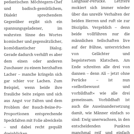
Langhaar-Perücke. Letztere
pedantischen Möchtegern-Chef
mokiert sich immer wieder
und badisch-gemütlichem,
über das unreife Verhalten der
Dialekt sprechendem
beiden Herren und ruft sie zur
Gegenüber ergibt sich ein
Disziplin. Vergeblich – denn
spannungsgeladener, im
beide vollführen nur die
wahrsten Sinne des Wortes
männlichen Seilschaften live
komischer und gegensätzlicher,
auf der Bühne, unterstrichen
komödiantischer Dialog.
von Gelächter und
Gerade dadurch verhilft es aber
begeistertem Klatschen. Am
dem einen oder anderen
Ende schreiten alle drei von
Zuschauer zu einem herzhaften
dannen – denn Ali – jetzt ohne
Lacher – manche kringeln sich
Perücke – ist nun
gar schier vor Lachen. Zum
»selbstbewusst und
Beispiel, wenn beide ihre
vorbildhaft« wie alle drei
frauliche Seite zeigen und sich
gemeinsam. Vorbildhaft ist
aus Angst vor Falten und dem
auch die Auseinandersetzung
Problem der Bauch-Beine-Po-
damit, wie Männer einfach so
Proportionen entsprechende
sind: Ewig unerwachsen, in den
Speckfalten mit Folie abwickeln
entscheidenden Punkten
– und dabei recht gequält
manchmal reif und einfach
dreinblicken.