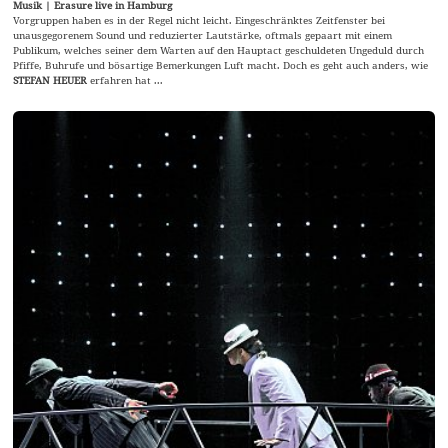
Musik | Erasure live in Hamburg
Vorgruppen haben es in der Regel nicht leicht. Eingeschränktes Zeitfenster bei
unausgegorenem Sound und reduzierter Lautstärke, oftmals gepaart mit einem
Publikum, welches seiner dem Warten auf den Hauptact geschuldeten Ungeduld durch
Pfiffe, Buhrufe und bösartige Bemerkungen Luft macht. Doch es geht auch anders, wie
STEFAN HEUER
erfahren hat ...