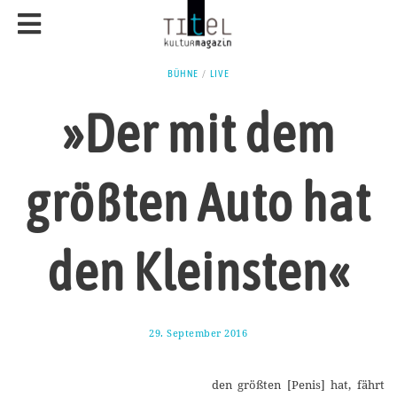
BÜHNE
/
LIVE
»Der mit dem
größten Auto hat
den Kleinsten«
29. September 2016
3
.
O
k
den größten [Penis] hat, fährt
t