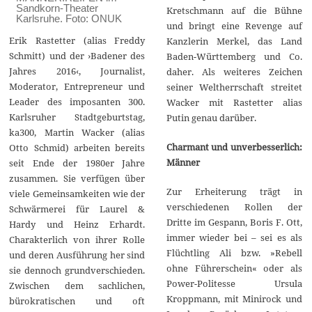
Sandkorn-Theater
Kretschmann auf die Bühne
Karlsruhe. Foto: ONUK
und bringt eine Revenge auf
Erik Rastetter (alias Freddy
Kanzlerin Merkel, das Land
Schmitt) und der ›Badener des
Baden-Württemberg und Co.
Jahres 2016‹, Journalist,
daher. Als weiteres Zeichen
Moderator, Entrepreneur und
seiner Weltherrschaft streitet
Leader des imposanten 300.
Wacker mit Rastetter alias
Karlsruher Stadtgeburtstag,
Putin genau darüber.
ka300, Martin Wacker (alias
Charmant und unverbesserlich:
Otto Schmid) arbeiten bereits
Männer
seit Ende der 1980er Jahre
zusammen. Sie verfügen über
Zur Erheiterung trägt in
viele Gemeinsamkeiten wie der
verschiedenen Rollen der
Schwärmerei für Laurel &
Dritte im Gespann, Boris F. Ott,
Hardy und Heinz Erhardt.
immer wieder bei – sei es als
Charakterlich von ihrer Rolle
Flüchtling Ali bzw. »Rebell
und deren Ausführung her sind
ohne Führerschein« oder als
sie dennoch grundverschieden.
Power-Politesse Ursula
Zwischen dem sachlichen,
Kroppmann, mit Minirock und
bürokratischen und oft