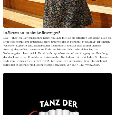
Im Alten verharren oder das Neue wagen?
Live | Theater: ›Der zerbrochne Krug‹ Am Ende löst sie die Situation und damit auch die
Situationskomik: Eve (ausdrucksstark und rhetorisch gewandt: Steffi Baur) gibt ihrem
Verlobten Ruprecht (situationsbedingt kleinbübisch und zurückhaltend: Clemens
Ansorg), dessen Vertrauen sie am Ende des Stückes nicht mehr sicher ist, das
Verlobungskettchen zurück. Damit widersprechen sie und der Ausgang der Handlung
der der klassischen Komödie nach Aristoteles. Nach dieser hätte sich das Pärchen am
Ende von Heinrich Kleists (1777-1811) Lustspiel ›Der zerbrochne Krug‹ glücklich und
zufrieden in Hochzeit und Hochzeitsreise gewogen. Von JENNIFER WARZECHA