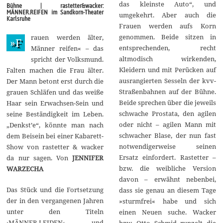
o
das kleinste Auto“, und
Bühne | rastetter&wacker:
b
MÄNNER.REIFEN im Sandkorn-Theater
umgekehrt. Aber auch die
e
Karlsruhe
r
Frauen werden aufs Korn
2
genommen. Beide sitzen in
rauen werden älter,
0
»F
1
entsprechenden, recht
Männer reifen« – das
6
altmodisch wirkenden,
spricht der Volksmund.
Kleidern und mit Perücken auf
Falten machen die Frau älter.
ausrangierten Sesseln der kvv-
Der Mann betont erst durch die
Straßenbahnen auf der Bühne.
grauen Schläfen und das weiße
Beide sprechen über die jeweils
Haar sein Erwachsen-Sein und
schwache Prostata, den agilen
seine Beständigkeit im Leben.
oder nicht – agilen Mann mit
„Denkst’e“, könnte man nach
schwacher Blase, der nun fast
dem Beisein bei einer Kabarett-
notwendigerweise seinen
Show von rastetter & wacker
Ersatz einfordert. Rastetter –
da nur sagen. Von
JENNIFER
bzw. die weibliche Version
WARZECHA
davon – erwähnt nebenbei,
Das Stück und die Fortsetzung
dass sie genau an diesem Tage
der in den vergangenen Jahren
»sturmfrei« habe und sich
unter den Titeln
einen Neuen suche. Wacker
›MÄNNER.LEIDEN‹ und
bzw. Otto Schmid runzelt die