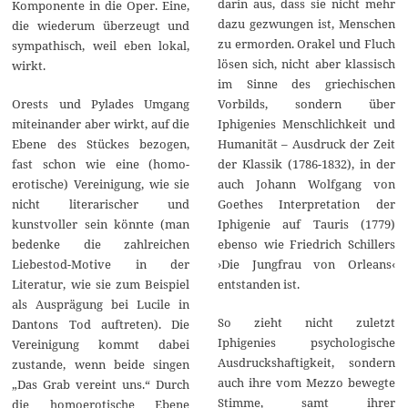
darin aus, dass sie nicht mehr
Komponente in die Oper. Eine,
dazu gezwungen ist, Menschen
die wiederum überzeugt und
zu ermorden. Orakel und Fluch
sympathisch, weil eben lokal,
lösen sich, nicht aber klassisch
wirkt.
im Sinne des griechischen
Vorbilds, sondern über
Orests und Pylades Umgang
Iphigenies Menschlichkeit und
miteinander aber wirkt, auf die
Humanität – Ausdruck der Zeit
Ebene des Stückes bezogen,
der Klassik (1786-1832), in der
fast schon wie eine (homo-
auch Johann Wolfgang von
erotische) Vereinigung, wie sie
Goethes Interpretation der
nicht literarischer und
Iphigenie auf Tauris (1779)
kunstvoller sein könnte (man
ebenso wie Friedrich Schillers
bedenke die zahlreichen
›Die Jungfrau von Orleans‹
Liebestod-Motive in der
entstanden ist.
Literatur, wie sie zum Beispiel
als Ausprägung bei Lucile in
So zieht nicht zuletzt
Dantons Tod auftreten). Die
Iphigenies psychologische
Vereinigung kommt dabei
Ausdruckshaftigkeit, sondern
zustande, wenn beide singen
auch ihre vom Mezzo bewegte
„Das Grab vereint uns.“ Durch
Stimme, samt ihrer
die homoerotische Ebene