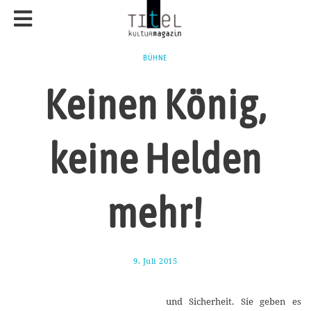
BÜHNE
Keinen König,
keine Helden
mehr!
9. Juli 2015
8
.
J
u
und Sicherheit. Sie geben es
l