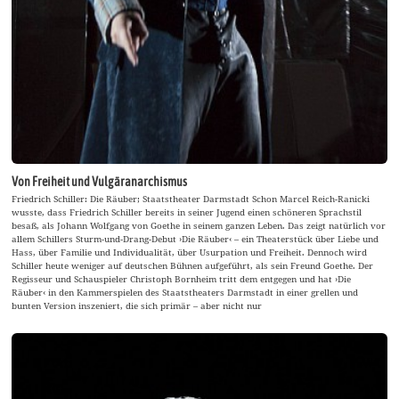
Von Freiheit und Vulgäranarchismus
Friedrich Schiller: Die Räuber; Staatstheater Darmstadt Schon Marcel Reich-Ranicki
wusste, dass Friedrich Schiller bereits in seiner Jugend einen schöneren Sprachstil
besaß, als Johann Wolfgang von Goethe in seinem ganzen Leben. Das zeigt natürlich vor
allem Schillers Sturm-und-Drang-Debut ›Die Räuber‹ – ein Theaterstück über Liebe und
Hass, über Familie und Individualität, über Usurpation und Freiheit. Dennoch wird
Schiller heute weniger auf deutschen Bühnen aufgeführt, als sein Freund Goethe. Der
Regisseur und Schauspieler Christoph Bornheim tritt dem entgegen und hat ›Die
Räuber‹ in den Kammerspielen des Staatstheaters Darmstadt in einer grellen und
bunten Version inszeniert, die sich primär – aber nicht nur