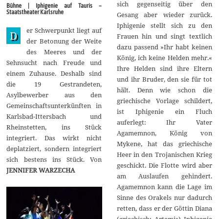
i
sich gegenseitig über den
Bühne | Iphigenie auf Tauris –
2
Staatstheater Karlsruhe
Gesang aber wieder zurück.
0
1
Iphigenie stellt sich zu den
er Schwerpunkt liegt auf
5
D
Frauen hin und singt textlich
der Betonung der Weite
dazu passend »Ihr habt keinen
des Meeres und der
König, ich keine Helden mehr.«
Sehnsucht nach Freude und
Ihre Helden sind ihre Eltern
einem Zuhause. Deshalb sind
und ihr Bruder, den sie für tot
die 19 Gestrandeten,
hält. Denn wie schon die
Asylbewerber aus den
griechische Vorlage schildert,
Gemeinschaftsunterkünften in
ist Iphigenie ein Fluch
Karlsbad-Ittersbach und
auferlegt: Ihr Vater
Rheinstetten, ins Stück
Agamemnon, König von
integriert. Das wirkt nicht
Mykene, hat das griechische
deplatziert, sondern integriert
Heer in den Trojanischen Krieg
sich bestens ins Stück. Von
geschickt. Die Flotte wird aber
JENNIFER WARZECHA
am Auslaufen gehindert.
Agamemnon kann die Lage im
Sinne des Orakels nur dadurch
retten, dass er der Göttin Diana
(griechisch: Artemis) Iphigenie