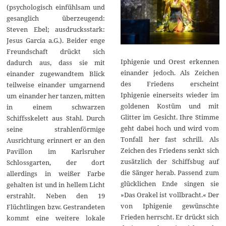
(psychologisch einfühlsam und
gesanglich überzeugend:
Steven Ebel; ausdrucksstark:
Jesus Garcia a.G.). Beider enge
Freundschaft drückt sich
Iphigenie und Orest erkennen
dadurch aus, dass sie mit
einander jedoch. Als Zeichen
einander zugewandtem Blick
des Friedens erscheint
teilweise einander umgarnend
Iphigenie einerseits wieder im
um einander her tanzen, mitten
goldenen Kostüm und mit
in einem schwarzen
Glitter im Gesicht. Ihre Stimme
Schiffsskelett aus Stahl. Durch
geht dabei hoch und wird vom
seine strahlenförmige
Tonfall her fast schrill. Als
Ausrichtung erinnert er an den
Zeichen des Friedens senkt sich
Pavillon im Karlsruher
zusätzlich der Schiffsbug auf
Schlossgarten, der dort
die Sänger herab. Passend zum
allerdings in weißer Farbe
glücklichen Ende singen sie
gehalten ist und in hellem Licht
»Das Orakel ist vollbracht.« Der
erstrahlt. Neben den 19
von Iphigenie gewünschte
Flüchtlingen bzw. Gestrandeten
Frieden herrscht. Er drückt sich
kommt eine weitere lokale