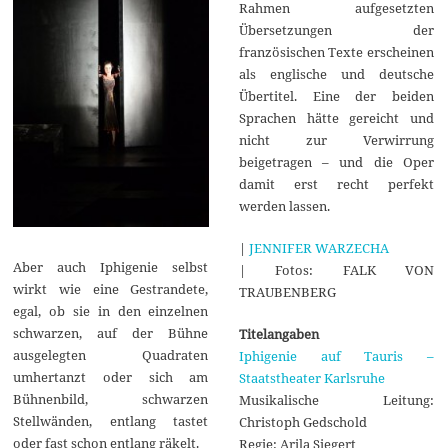
Rahmen aufgesetzten
Übersetzungen der
französischen Texte erscheinen
als englische und deutsche
Übertitel. Eine der beiden
Sprachen hätte gereicht und
nicht zur Verwirrung
beigetragen – und die Oper
damit erst recht perfekt
werden lassen.
|
JENNIFER WARZECHA
Aber auch Iphigenie selbst
| Fotos: FALK VON
wirkt wie eine Gestrandete,
TRAUBENBERG
egal, ob sie in den einzelnen
schwarzen, auf der Bühne
Titelangaben
ausgelegten Quadraten
Iphigenie auf Tauris –
umhertanzt oder sich am
Staatstheater Karlsruhe
Bühnenbild, schwarzen
Musikalische Leitung:
Stellwänden, entlang tastet
Christoph Gedschold
oder fast schon entlang räkelt.
Regie: Arila Siegert