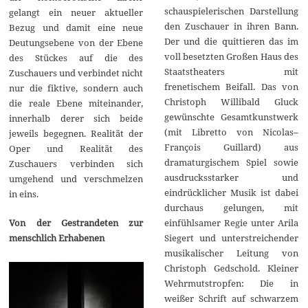
schauspielerischen Darstellung
gelangt ein neuer aktueller
den Zuschauer in ihren Bann.
Bezug und damit eine neue
Der und die quittieren das im
Deutungsebene von der Ebene
voll besetzten Großen Haus des
des Stückes auf die des
Staatstheaters mit
Zuschauers und verbindet nicht
frenetischem Beifall. Das von
nur die fiktive, sondern auch
Christoph Willibald Gluck
die reale Ebene miteinander,
gewünschte Gesamtkunstwerk
innerhalb derer sich beide
(mit Libretto von Nicolas–
jeweils begegnen. Realität der
François Guillard) aus
Oper und Realität des
dramaturgischem Spiel sowie
Zuschauers verbinden sich
ausdrucksstarker und
umgehend und verschmelzen
eindrücklicher Musik ist dabei
in eins.
durchaus gelungen, mit
einfühlsamer Regie unter Arila
Von der Gestrandeten zur
Siegert und unterstreichender
menschlich Erhabenen
musikalischer Leitung von
Christoph Gedschold. Kleiner
Wehrmutstropfen: Die in
weißer Schrift auf schwarzem