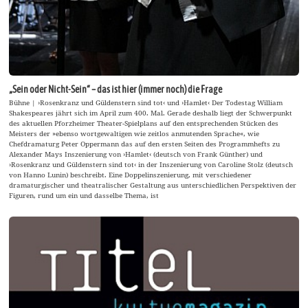
„Sein oder Nicht-Sein“ – das ist hier (immer noch) die Frage
Bühne | ›Rosenkranz und Güldenstern sind tot‹ und ›Hamlet‹ Der Todestag William
Shakespeares jährt sich im April zum 400. Mal. Gerade deshalb liegt der Schwerpunkt
des aktuellen Pforzheimer Theater-Spielplans auf den entsprechenden Stücken des
Meisters der »ebenso wortgewaltigen wie zeitlos anmutenden Sprache«, wie
Chefdramaturg Peter Oppermann das auf den ersten Seiten des Programmhefts zu
Alexander Mays Inszenierung von ›Hamlet‹ (deutsch von Frank Günther) und
›Rosenkranz und Güldenstern sind tot‹ in der Inszenierung von Caroline Stolz (deutsch
von Hanno Lunin) beschreibt. Eine Doppelinszenierung, mit verschiedener
dramaturgischer und theatralischer Gestaltung aus unterschiedlichen Perspektiven der
Figuren, rund um ein und dasselbe Thema, ist