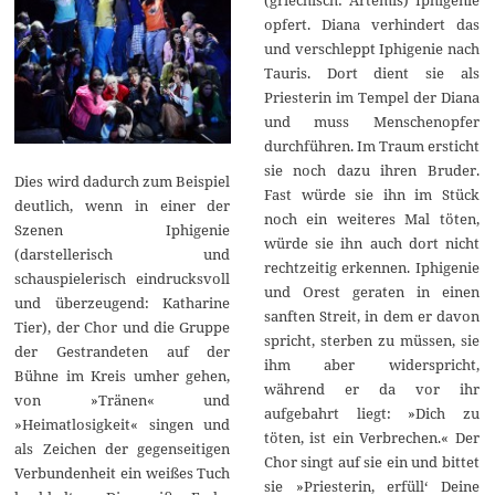
opfert. Diana verhindert das
und verschleppt Iphigenie nach
Tauris. Dort dient sie als
Priesterin im Tempel der Diana
und muss Menschenopfer
durchführen. Im Traum ersticht
sie noch dazu ihren Bruder.
Dies wird dadurch zum Beispiel
Fast würde sie ihn im Stück
deutlich, wenn in einer der
noch ein weiteres Mal töten,
Szenen Iphigenie
würde sie ihn auch dort nicht
(darstellerisch und
rechtzeitig erkennen. Iphigenie
schauspielerisch eindrucksvoll
und Orest geraten in einen
und überzeugend: Katharine
sanften Streit, in dem er davon
Tier), der Chor und die Gruppe
spricht, sterben zu müssen, sie
der Gestrandeten auf der
ihm aber widerspricht,
Bühne im Kreis umher gehen,
während er da vor ihr
von »Tränen« und
aufgebahrt liegt: »Dich zu
»Heimatlosigkeit« singen und
töten, ist ein Verbrechen.« Der
als Zeichen der gegenseitigen
Chor singt auf sie ein und bittet
Verbundenheit ein weißes Tuch
sie »Priesterin, erfüll‘ Deine