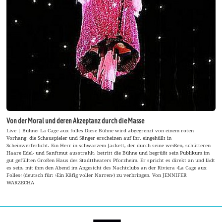
Von der Moral und deren Akzeptanz durch die Masse
Live | Bühne: La Cage aux folles Diese Bühne wird abgegrenzt von einem roten
Vorhang, die Schauspieler und Sänger erscheinen auf ihr, eingehüllt in
Scheinwerferlicht. Ein Herr in schwarzem Jackett, der durch seine weißen, schütteren
Haare Edel- und Sanftmut ausstrahlt, betritt die Bühne und begrüßt sein Publikum im
gut gefüllten Großen Haus des Stadttheaters Pforzheim. Er spricht es direkt an und lädt
es sein, mit ihm den Abend im Angesicht des Nachtclubs an der Riviera ›La Cage aux
Folles‹ (deutsch für: ›Ein Käfig voller Narren‹) zu verbringen. Von JENNIFER
WARZECHA