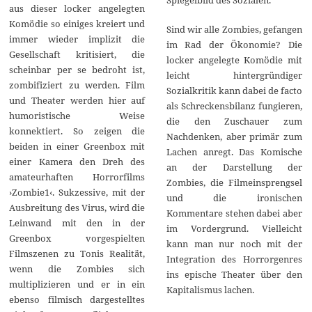
Spiegelbild des Sozialen.
aus dieser locker angelegten
Komödie so einiges kreiert und
Sind wir alle Zombies, gefangen
immer wieder implizit die
im Rad der Ökonomie? Die
Gesellschaft kritisiert, die
locker angelegte Komödie mit
scheinbar per se bedroht ist,
leicht hintergründiger
zombifiziert zu werden. Film
Sozialkritik kann dabei de facto
und Theater werden hier auf
als Schreckensbilanz fungieren,
humoristische Weise
die den Zuschauer zum
konnektiert. So zeigen die
Nachdenken, aber primär zum
beiden in einer Greenbox mit
Lachen anregt. Das Komische
einer Kamera den Dreh des
an der Darstellung der
amateurhaften Horrorfilms
Zombies, die Filmeinsprengsel
›Zombie1‹. Sukzessive, mit der
und die ironischen
Ausbreitung des Virus, wird die
Kommentare stehen dabei aber
Leinwand mit den in der
im Vordergrund. Vielleicht
Greenbox vorgespielten
kann man nur noch mit der
Filmszenen zu Tonis Realität,
Integration des Horrorgenres
wenn die Zombies sich
ins epische Theater über den
multiplizieren und er in ein
Kapitalismus lachen.
ebenso filmisch dargestelltes