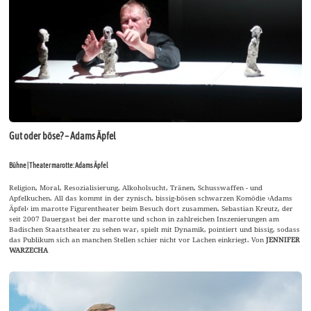
Gut oder böse? – Adams Äpfel
Bühne | Theater marotte: Adams Äpfel
Religion, Moral, Resozialisierung, Alkoholsucht, Tränen, Schusswaffen - und
Apfelkuchen. All das kommt in der zynisch, bissig-bösen schwarzen Komödie ›Adams
Äpfel‹ im marotte Figurentheater beim Besuch dort zusammen. Sebastian Kreutz, der
seit 2007 Dauergast bei der marotte und schon in zahlreichen Inszenierungen am
Badischen Staatstheater zu sehen war, spielt mit Dynamik, pointiert und bissig, sodass
das Publikum sich an manchen Stellen schier nicht vor Lachen einkriegt. Von
JENNIFER
WARZECHA