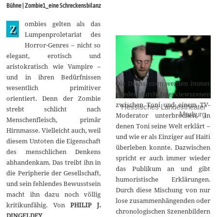
g
Bühne | Zombie1_eine Schreckensbilanz
u
s
ombies gelten als das
t
Z
2
Lumpenproletariat des
0
Horror-Genres – nicht so
1
5
elegant, erotisch und
aristokratisch wie Vampire –
und in ihren Bedürfnissen
Die Drehszenen werden immer
wesentlich primitiver
wieder durch Interviewszenen
orientiert. Denn der Zombie
zwischen Toni und einem TV-
Hessisches Landestheater
strebt schlicht nach
Marburg
Moderator unterbrochen, in
Menschenfleisch, primär
denen Toni seine Welt erklärt –
Hirnmasse. Vielleicht auch, weil
und wie er als Einziger auf Haiti
diesem Untoten die Eigenschaft
überleben konnte. Dazwischen
des menschlichen Denkens
spricht er auch immer wieder
abhandenkam. Das treibt ihn in
das Publikum an und gibt
die Peripherie der Gesellschaft,
humoristische Erklärungen.
und sein fehlendes Bewusstsein
Durch diese Mischung von nur
macht ihn dazu noch völlig
lose zusammenhängenden oder
kritikunfähig. Von
PHILIP J.
chronologischen Szenenbildern
DINGELDEY