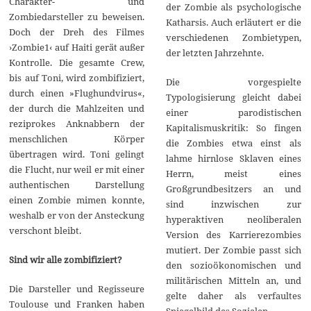
Charakter- und
der Zombie als psychologische
Zombiedarsteller zu beweisen.
Katharsis. Auch erläutert er die
Doch der Dreh des Filmes
verschiedenen Zombietypen,
›Zombie1‹ auf Haiti gerät außer
der letzten Jahrzehnte.
Kontrolle. Die gesamte Crew,
bis auf Toni, wird zombifiziert,
Die vorgespielte
durch einen »Flughundvirus«,
Typologisierung gleicht dabei
der durch die Mahlzeiten und
einer parodistischen
reziprokes Anknabbern der
Kapitalismuskritik: So fingen
menschlichen Körper
die Zombies etwa einst als
übertragen wird. Toni gelingt
lahme hirnlose Sklaven eines
die Flucht, nur weil er mit einer
Herrn, meist eines
authentischen Darstellung
Großgrundbesitzers an und
einen Zombie mimen konnte,
sind inzwischen zur
weshalb er von der Ansteckung
hyperaktiven neoliberalen
verschont bleibt.
Version des Karrierezombies
mutiert. Der Zombie passt sich
Sind wir alle zombifiziert?
den sozioökonomischen und
militärischen Mitteln an, und
Die Darsteller und Regisseure
gelte daher als verfaultes
Toulouse und Franken haben