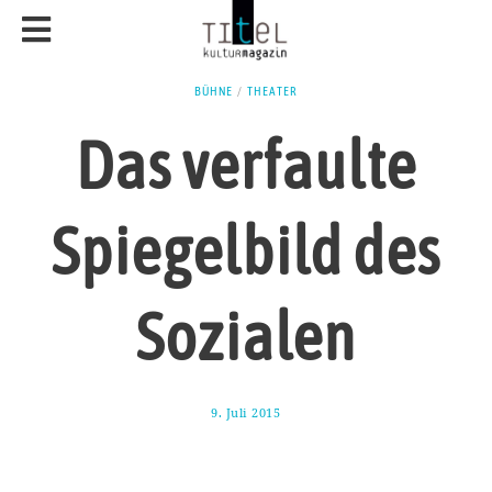
BÜHNE
/
THEATER
Das verfaulte
Spiegelbild des
Sozialen
9. Juli 2015
2
1
.
A
u