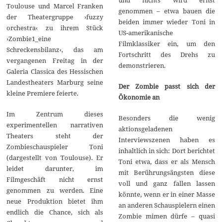
und nichts wird ernst
Toulouse und Marcel Franken
genommen – etwa bauen die
der Theatergruppe ›fuzzy
beiden immer wieder Toni in
orchestra‹ zu ihrem Stück
US-amerikanische
›Zombie1_eine
Filmklassiker ein, um den
Schreckensbilanz‹, das am
Fortschritt des Drehs zu
vergangenen Freitag in der
demonstrieren.
Galeria Classica des Hessischen
Landestheaters Marburg seine
Der Zombie passt sich der
kleine Premiere feierte.
Ökonomie an
Im Zentrum dieses
Besonders die wenig
experimentellen narrativen
aktionsgeladenen
Theaters steht der
Interviewszenen haben es
Zombieschauspieler Toni
inhaltlich in sich: Dort berichtet
(dargestellt von Toulouse). Er
Toni etwa, dass er als Mensch
leidet darunter, im
mit Berührungsängsten diese
Filmgeschäft nicht ernst
voll und ganz fallen lassen
genommen zu werden. Eine
könnte, wenn er in einer Masse
neue Produktion bietet ihm
an anderen Schauspielern einen
endlich die Chance, sich als
Zombie mimen dürfe – quasi