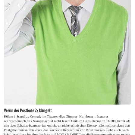
Wenn der Postbote 2x klingelt
Bühne | Stand-up-Comedy im Theater ›Das Zimmer‹ Hamburg … kann er
wahrscheinlich das Namensschild nicht lesen! Unikum Hans-Hermann Thielke kennt als
einstiger Schalterbeamter im »mittleren nichttechnischen Dienst« alle noch so skurrilen
Postgeheimnisse, wie etwa das korrekte Befeuchten von Briefmarken. Geht auch nach
Schalterschluss bei ihm die Post ab? MONA KAMPE über die Begegnung mit einer urigen