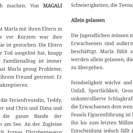
Schwierigkeiten, die Teen
lich machen. Von
MAGALI
Allein gelassen
t Marla mit ihren Eltern in
Die Jugendlichen müssen mi
Bis vor Kurzem war ihre
Erwachsenen sind außerst
ie ist gestorben. Die Eltern
beschäftigt. Marla fühlt 
er Tod ausgelöst hat, knapp
werden allein gelassen, di
Familienalltag ist immer
zu übergehen.
hat Marla genug Probleme,
n ihrem Freund getrennt. Er
Feindseligkeit wächst un
 akzeptieren.
Unfall. Sportlichkeit, Ge
unkontrollierte Schlagkraf
, die Ferienfreundin, Teddy,
die Erwachsenen dem weni
zer und Chris und Dima und
Fessels Figurenführung is
 die ganze Bande der
ihn bis zum letzten Milli
n am See. An der Zugleine
Entscheidung jedoch fäll
h Ivanas Flirtabenteuern