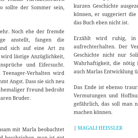
kurzen Geschichte ausgeze
 so sollte der Sommer sein,
können, er suggeriert die 
das Buch eben nicht ist.
mehr. Noch ehe der fremde
Erzählt wird ruhig, in
e anstellt, fangen die
aufrechterhalten. Der Ve
nd sich auf eine Art zu
Geschichte nicht nur Sol
wird lästige Anzüglichkeit,
Wahrhaftigkeit, die nötig 
nsprüche und Eifersucht.
auch Marlas Entwicklung 
es Teenager-Verhalten wird
mt Angst. Dass sie sich neu
Das Ende ist ebenso trauri
 ehemaliger Freund bedroht
Vermutungen und Hoffnung
baren Bruder.
gefährlich, das soll man 
machen können.
|
MAGALI HEISSLER
insam mit Marla beobachtet
d beschrieben, man ist gut