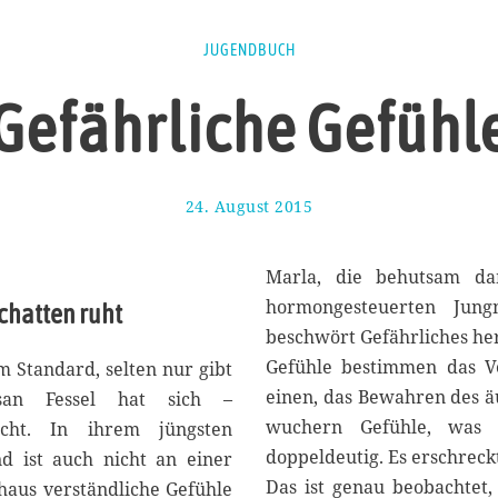
JUGENDBUCH
Gefährliche Gefühl
24. August 2015
1
7
.
A
Marla, die behutsam dam
u
hormongesteuerten Jung
chatten ruht
g
beschwört Gefährliches he
u
s
Gefühle bestimmen das Ve
m Standard, selten nur gibt
t
einen, das Bewahren des ä
san Fessel hat sich –
2
wuchern Gefühle, was 
cht. In ihrem jüngsten
0
1
doppeldeutig. Es erschreck
 ist auch nicht an einer
7
Das ist genau beobachtet,
chaus verständliche Gefühle