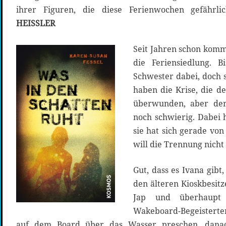
ihrer Figuren, die diese Ferienwochen gefähr
HEISSLER
Seit Jahren schon komm
die Feriensiedlung. 
Schwester dabei, doch s
haben die Krise, die d
überwunden, aber der 
noch schwierig. Dabei 
sie hat sich gerade vo
will die Trennung nicht
Gut, dass es Ivana gibt
den älteren Kioskbesit
Jap und überhaupt
Wakeboard-Begeisterte
auf dem Board über das Wasser preschen, danac