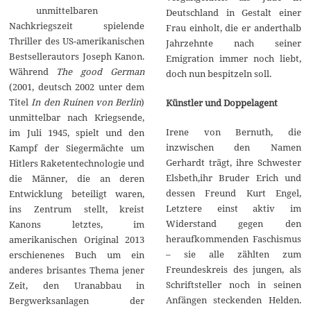
unmittelbaren
2
Deutschland in Gestalt einer
0
Nachkriegszeit spielende
Frau einholt, die er anderthalb
1
Thriller des US-amerikanischen
5
Jahrzehnte nach seiner
Bestsellerautors Joseph Kanon.
Emigration immer noch liebt,
Während
The good German
doch nun bespitzeln soll.
(2001, deutsch 2002 unter dem
Titel
In den Ruinen von Berlin
)
Künstler und Doppelagent
unmittelbar nach Kriegsende,
Irene von Bernuth, die
im Juli 1945, spielt und den
inzwischen den Namen
Kampf der Siegermächte um
Gerhardt trägt, ihre Schwester
Hitlers Raketentechnologie und
Elsbeth,ihr Bruder Erich und
die Männer, die an deren
dessen Freund Kurt Engel,
Entwicklung beteiligt waren,
Letztere einst aktiv im
ins Zentrum stellt, kreist
Widerstand gegen den
Kanons letztes, im
heraufkommenden Faschismus
amerikanischen Original 2013
– sie alle zählten zum
erschienenes Buch um ein
Freundeskreis des jungen, als
anderes brisantes Thema jener
Schriftsteller noch in seinen
Zeit, den Uranabbau in
Anfängen steckenden Helden.
Bergwerksanlagen der