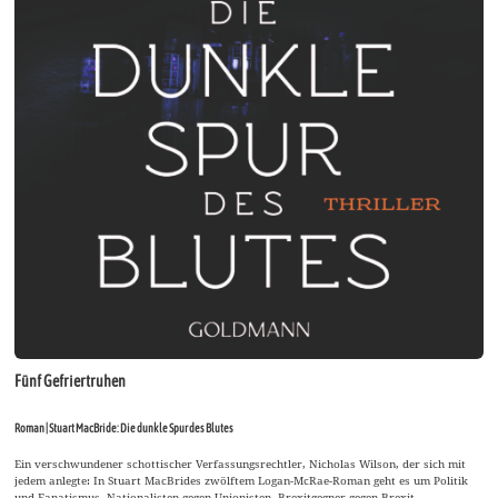
Fünf Gefriertruhen
Roman | Stuart MacBride: Die dunkle Spur des Blutes
Ein verschwundener schottischer Verfassungsrechtler, Nicholas Wilson, der sich mit
jedem anlegte: In Stuart MacBrides zwölftem Logan-McRae-Roman geht es um Politik
und Fanatismus. Nationalisten gegen Unionisten, Brexitgegner gegen Brexit-