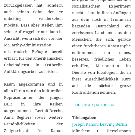
zurückgelassen hat, sondern
sozialistischem Experiment
auch seinen Sohn, den er
macht schon in ihren Anfängen
unbedingt wiedersehen
aus dem noch in Trümmern
möchte. Dass aber stellen ihm
liegenden Deutschland ein
seine Auftraggeber nur dann in
zerrissenes Land und aus den
Aussicht, wenn sich der von der
Menschen, die sich, gerade
McCarthy-Administration
einer furchtbaren Katastrophe
misstrauisch Beäugte bereit
entkommen, ein neues,
erklärt, für den amerikanischen
besseres, friedliches Leben
Geheimdienst in Ostberlin
erhoffen, Marionetten im
Aufklärungsarbeit zu leisten.
Dienste von Ideologien, die in
ihrer Ausschließlichkeit Kurs
Kaum angekommen und in
auf die nächste große
allen Ehren von den kulturellen
Konfrontation nehmen.
Repräsentanten der jungen
DDR in ihre Reihen
|
DIETMAR JACOBSEN
aufgenommen – Bertolt Brecht,
Anna Seghers sowie weitere
Titelangaben
Persönlichkeiten der
Joseph Kanon: Leaving Berlin
Zeitgeschichte lässt Kanon
München: C. Bertelsmann