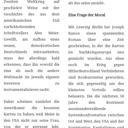
Zweiten Weltkrieg auf
als das seine ansieht.
geschickte Weise mit der
Geschichte des aus dem
Eine Frage der Moral
amerikanischen Exil
zurückkehrenden
Mit
Leaving Berlin
hat Joseph
Schriftstellers Alex Meier.
Kanon einen spannenden
Gewillt, am Aufbau eines
Roman über eine Zeit
neuen, demokratischen
geschrieben, in der die Karten
Deutschlands mitzuarbeiten,
im Nachkriegseuropa neu
muss der allerdings bald
gemischt wurden. Aus eben
erkennen, dass ihn sowohl die
noch im Krieg gegen
eine als auch die andere
Hitlerdeutschland Verbündeten
Weltmacht im jeweils eigenen
sind Konkurrenten geworden,
Interesse zu
die sich gegenseitig um des
instrumentalisieren sucht.
kleinsten Vorteils willen
belauern. Die die nächsten 50
Dabei scheinen zunächst die
Jahre den Kontinent
Amerikaner die besseren
auseinanderreißende
Karten zu haben, weil Meier in
Systemkonfrontation zwischen
den USA nicht nur seine Frau,
Ost und West, den USA und der
von der er getrennt lebt,
Sowjetunion, Kapitalismus und