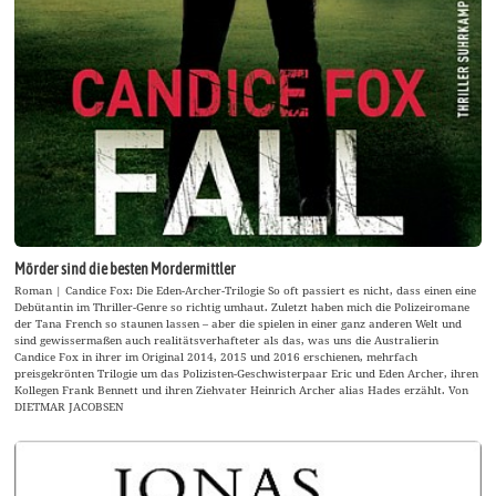
Mörder sind die besten Mordermittler
Roman | Candice Fox: Die Eden-Archer-Trilogie So oft passiert es nicht, dass einen eine
Debütantin im Thriller-Genre so richtig umhaut. Zuletzt haben mich die Polizeiromane
der Tana French so staunen lassen – aber die spielen in einer ganz anderen Welt und
sind gewissermaßen auch realitätsverhafteter als das, was uns die Australierin
Candice Fox in ihrer im Original 2014, 2015 und 2016 erschienen, mehrfach
preisgekrönten Trilogie um das Polizisten-Geschwisterpaar Eric und Eden Archer, ihren
Kollegen Frank Bennett und ihren Ziehvater Heinrich Archer alias Hades erzählt. Von
DIETMAR JACOBSEN