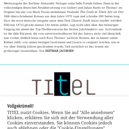
Werkausgabe des Berliner Alexander Verlages seine helle Freude haben. Denn in der
vollständigen deutschen Neuübersetzung von Gisbert und Julian Haefs ist Thomas‘ im
Original mit der von Mark Twain entliehenen Titelzeile
The Fools in Town Are on Our
Side
überschriebener Roman aus dem Jahre 1970 sage und schreibe 580 Seiten lang.
Dass die erste deutsche Ausgabe unter dem Titel
Unsere Stadt muss sauber werden
(Ullstein 1972) gerade einmal 144 Seiten zählte, sagt wohl alles über den bisherigen
Umgang mit einem der Top-Thrillerautoren des letzten Jahrhunderts aus. Gottseidank
ist die üble Kürzerei, die vom unverwechselbaren Stil des Autors nicht viel übrig ließ,
nun vorbei. Endlich kann auch Ross Thomas‘ sechster Roman, der zu keiner seiner
Reihen zählt, von seinen heutigen Leserinnen und Lesern so rezipiert werden, wie er
vor über fünfzig Jahren geschrieben wurde. Und natürlich ist das erneut ein
großartiges Leseerlebnis. Von
DIETMAR JACOBSEN
Vollgekrümelt!
TITEL nutzt Cookies. Wenn Sie auf "Alle annehmen"
klicken, erklären Sie sich mit der Verwendung aller
Cookies einverstanden. Sie können Cookies jedoch
auch ablehnen oder die "Cookie-Einstellungen"