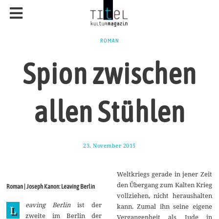
ROMAN
Spion zwischen
allen Stühlen
23. November 2015
2
3
.
N
Weltkriegs gerade in jener Zeit
o
v
den Übergang zum Kalten Krieg
Roman | Joseph Kanon: Leaving Berlin
e
vollziehen, nicht heraushalten
m
eaving Berlin
ist der
b
kann. Zumal ihn seine eigene
L
e
zweite im Berlin der
Vergangenheit als Jude in
r