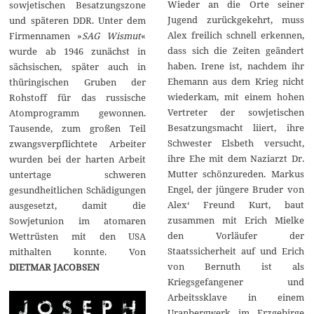
Wieder an die Orte seiner
sowjetischen Besatzungszone
Jugend zurückgekehrt, muss
und späteren DDR. Unter dem
Alex freilich schnell erkennen,
Firmennamen »
SAG Wismut
«
dass sich die Zeiten geändert
wurde ab 1946 zunächst in
haben. Irene ist, nachdem ihr
sächsischen, später auch in
Ehemann aus dem Krieg nicht
thüringischen Gruben der
wiederkam, mit einem hohen
Rohstoff für das russische
Vertreter der sowjetischen
Atomprogramm gewonnen.
Besatzungsmacht liiert, ihre
Tausende, zum großen Teil
Schwester Elsbeth versucht,
zwangsverpflichtete Arbeiter
ihre Ehe mit dem Naziarzt Dr.
wurden bei der harten Arbeit
Mutter schönzureden. Markus
untertage schweren
Engel, der jüngere Bruder von
gesundheitlichen Schädigungen
Alex‘ Freund Kurt, baut
ausgesetzt, damit die
zusammen mit Erich Mielke
Sowjetunion im atomaren
den Vorläufer der
Wettrüsten mit den USA
Staatssicherheit auf und Erich
mithalten konnte. Von
von Bernuth ist als
DIETMAR JACOBSEN
Kriegsgefangener und
Arbeitssklave in einem
Uranbergwerk im Erzgebirge