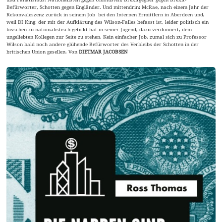
Befürworter, Schotten gegen Engländer. Und mittendrin: McRae, nach einem Jahr der
Rekonvaleszenz zurück in seinem Job bei den Internen Ermittlern in Aberdeen und,
weil DI King, der mit der Aufklärung des Wilson-Falles befasst ist, leider politisch ein
bisschen zu nationalistisch getickt hat in seiner Jugend, dazu verdonnert, dem
ungeliebten Kollegen zur Seite zu stehen. Kein einfacher Job, zumal sich zu Professor
Wilson bald noch andere glühende Befürworter des Verbleibs der Schotten in der
britischen Union gesellen. Von
DIETMAR JACOBSEN