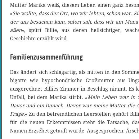
Mutter Marika weiß, diesem Leben einen ganz beson
»
Sie wollte, dass der Ort, wo wir lebten, schön war. Si
der uns besuchen kam, sofort sah, dass wir am Mon
aßen
«, spürt Billie, aus deren hellsichtiger, wac
Geschichte erzählt wird.
Familienzusammenführung
Das ändert sich schlagartig, als mitten in den Somm
bigotte wie hypochondrische Großmutter aus Un
ausgerechnet Billies Zimmer in Beschlag nimmt. Es
Unfall, bei dem Marika stirbt. »
Mein Leben war in zw
Davor und ein Danach. Davor war meine Mutter die A
Frage.
« Zu den befremdlichen Leerstellen gehört Bil
für die neuen Erkenntnissen steht die Tatsache, das
Namen Erzsébet getauft wurde. Ausgesprochen: Ärsch