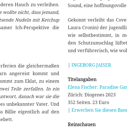
deren Hauch zu verleihen.
Sound, eine hoffnungsvoll
e wollte nicht, dass jemand,
atsende Nudeln mit Ketchup
Gekonnt verleiht das Cove
hsamer Ich-Perspektive die
Laura Cronin) der jugendlic
wie selbstbestimmt, in m
den Schutzumschlag lüftet
und verführerisch, wie woh
|
INGEBORG JAISER
erferien die gleichermaßen
garn angereist kommt und
Titelangaben
 kommt zum Eklat, zu einem
Elena Fischer: Paradise Ga
ei Teile zerfallen. In ein
Zürich: Diogenes 2023
ntwort, danach war sie die
352 Seiten. 23 Euro
lies unbekannter Vater. Und
|
Erwerben Sie diesen Band
s Billie eigentlich auf den
ebett.
Reinschauen