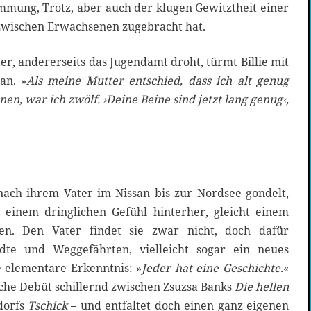
mmung, Trotz, aber auch der klugen Gewitztheit einer
t zwischen Erwachsenen zugebracht hat.
er, andererseits das Jugendamt droht, türmt Billie mit
an. »
Als meine Mutter entschied, dass ich alt genug
en, war ich zwölf. ›Deine Beine sind jetzt lang genug‹,
 nach ihrem Vater im Nissan bis zur Nordsee gondelt,
inem dringlichen Gefühl hinterher, gleicht einem
. Den Vater findet sie zwar nicht, doch dafür
te und Weggefährten, vielleicht sogar ein neues
e elementare Erkenntnis: »
Jeder hat eine Geschichte.
«
rische Debüt schillernd zwischen Zsuzsa Banks
Die hellen
dorfs
Tschick
– und entfaltet doch einen ganz eigenen