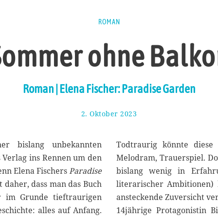
ROMAN
Sommer ohne Balko
Roman | Elena Fischer: Paradise Garden
2. Oktober 2023
1
3
.
O
ner bislang unbekannten
Todtraurig könnte diese 
k
s Verlag ins Rennen um den
Melodram, Trauerspiel. Do
t
enn Elena Fischers
Paradise
bislang wenig in Erfahr
o
b
t daher, dass man das Buch
literarischer Ambitionen)
e
 im Grunde tieftraurigen
ansteckende Zuversicht ver
r
chichte: alles auf Anfang.
14jährige Protagonistin Bi
2