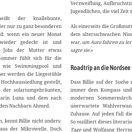
0
Verzweiflung, Aufbruchsti
2
Jugendlichen, die viel Zei
3
eißt der knallebunte,
der nur zu ganz besonderen
Als einerseits die Großmutt
rd: wenn ein neuer Monat
dem altersschwachen Niss
wieder gedeckt ist und
war, um Auto fahren zu lern
 Jobs der Mutter etwas
sagte sie.
«
 Sommer fühlt sich für die
ht wie Swimmingpool und
Roadtrip an die Nordsee
eher werden die Liegestühle
Hochhaussiedlung gestellt,
Dass Billie auf der Suche
 der solariumgebräunten,
immer dem Kompass und e
barin Luna und dem nach
modernen Sommermärchen
enden Nachbarn Ahmed.
unerwartete Wahlverwand
Zuhause. Auf jeden Fall di
 kennt Billie nicht anders:
So oszilliert dieses litera
aus der Mikrowelle. Doch
Tage
und Wolfgang Herrn