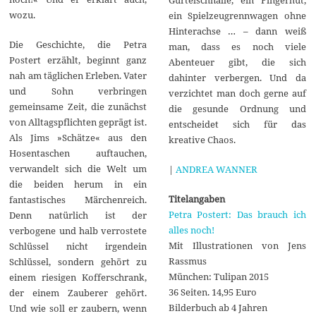
wozu.
ein Spielzeugrennwagen ohne
Hinterachse … – dann weiß
Die Geschichte, die Petra
man, dass es noch viele
Postert erzählt, beginnt ganz
Abenteuer gibt, die sich
nah am täglichen Erleben. Vater
dahinter verbergen. Und da
und Sohn verbringen
verzichtet man doch gerne auf
gemeinsame Zeit, die zunächst
die gesunde Ordnung und
von Alltagspflichten geprägt ist.
entscheidet sich für das
Als Jims »Schätze« aus den
kreative Chaos.
Hosentaschen auftauchen,
verwandelt sich die Welt um
|
ANDREA WANNER
die beiden herum in ein
Titelangaben
fantastisches Märchenreich.
Petra Postert: Das brauch ich
Denn natürlich ist der
alles noch!
verbogene und halb verrostete
Mit Illustrationen von Jens
Schlüssel nicht irgendein
Rassmus
Schlüssel, sondern gehört zu
München: Tulipan 2015
einem riesigen Kofferschrank,
36 Seiten. 14,95 Euro
der einem Zauberer gehört.
Bilderbuch ab 4 Jahren
Und wie soll er zaubern, wenn