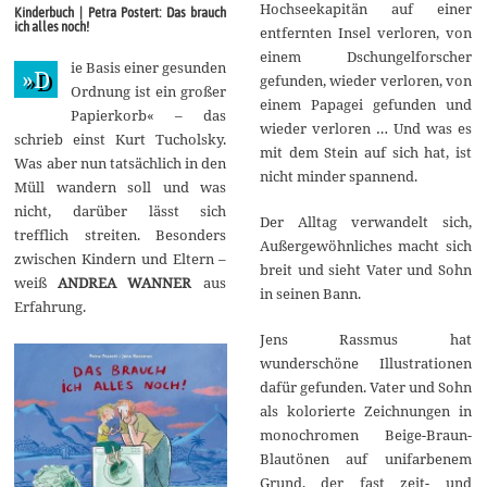
g
Hochseekapitän auf einer
Kinderbuch | Petra Postert: Das brauch
u
ich alles noch!
entfernten Insel verloren, von
s
t
einem Dschungelforscher
ie Basis einer gesunden
2
»D
gefunden, wieder verloren, von
0
Ordnung ist ein großer
1
einem Papagei gefunden und
Papierkorb« – das
7
wieder verloren … Und was es
schrieb einst Kurt Tucholsky.
mit dem Stein auf sich hat, ist
Was aber nun tatsächlich in den
nicht minder spannend.
Müll wandern soll und was
nicht, darüber lässt sich
Der Alltag verwandelt sich,
trefflich streiten. Besonders
Außergewöhnliches macht sich
zwischen Kindern und Eltern –
breit und sieht Vater und Sohn
weiß
ANDREA WANNER
aus
in seinen Bann.
Erfahrung.
Jens Rassmus hat
wunderschöne Illustrationen
dafür gefunden. Vater und Sohn
als kolorierte Zeichnungen in
monochromen Beige-Braun-
Blautönen auf unifarbenem
Grund, der fast zeit- und