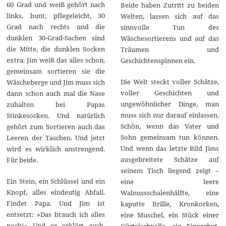
60 Grad und weiß gehört nach
Beide haben Zutritt zu beiden
links, bunt, pflegeleicht, 30
Welten, lassen sich auf das
Grad nach rechts und die
sinnvolle Tun des
dunklen 30-Grad-Sachen sind
Wäschesortierens und auf das
die Mitte, die dunklen Socken
Träumen und
extra. Jim weiß das alles schon,
Geschichtenspinnen ein.
gemeinsam sortieren sie die
Die Welt steckt voller Schätze,
Wäscheberge und Jim muss sich
voller Geschichten und
dann schon auch mal die Nase
ungewöhnlicher Dinge, man
zuhalten bei Papas
muss sich nur darauf einlassen.
Stinkesocken. Und natürlich
Schön, wenn das Vater und
gehört zum Sortieren auch das
Sohn gemeinsam tun können.
Leeren der Taschen. Und jetzt
Und wenn das letzte Bild Jims
wird es wirklich anstrengend.
ausgebreitete Schätze auf
Für beide.
seinem Tisch liegend zeigt –
Ein Stein, ein Schlüssel und ein
eine leere
Knopf, alles eindeutig Abfall.
Walnussschalenhälfte, eine
Findet Papa. Und Jim ist
kaputte Brille, Kronkorken,
entsetzt: »Das brauch ich alles
eine Muschel, ein Stück einer
noch!« Und er erklärt auch,
Gürtelschnalle, ein Fingerhut,