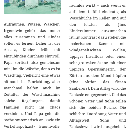
raumlos wirkt – auch wenn er
auf dem 1. Bild eindeutig als
Waschküche im Keller und auf
Aufräumen. Putzen. Waschen.
den letzten als Jims
Irgendwie gehört das immer
Kinderzimmer auszumachen
alles zusammen und Kinder
ist. Im Kontrast dazu stehen die
sollen es lernen. Daher ist der
malerischen Szenen mit
Ansatz, Kinder früh mit
windgepeitschten Wellen,
einzubinden durchaus sinnvoll.
üppiger Inselflora oder einer
Papa sortiert also gemeinsam
sehr grotesken Szene mit einer
mit Jim die Wäsche, denn es ist
üppigen Opernsängerin, der
Waschtag. Vielleicht eine etwas
Körten aus dem Mund hüpfen
altmodische Einrichtung, aber
(eine Aktion des fiesen
manchmal helfen auch im
Zauberers). Dem Alltag wird die
Zeitalter der Waschmaschine
Fantasie entgegensetzt. Und das
solche Regelungen, damit
Schöne: Vater und Sohn teilen
Familien nicht im Chaos
sich die beiden Reiche. Die
versinken. Und Papa geht die
schlichte Zuordnung Vater und
Sache systematisch an, »wie ein
Alltagswelt, Sohn und
Verkehrspolizist«: Baumwolle,
Fantasiewelt wird ausgehebelt.