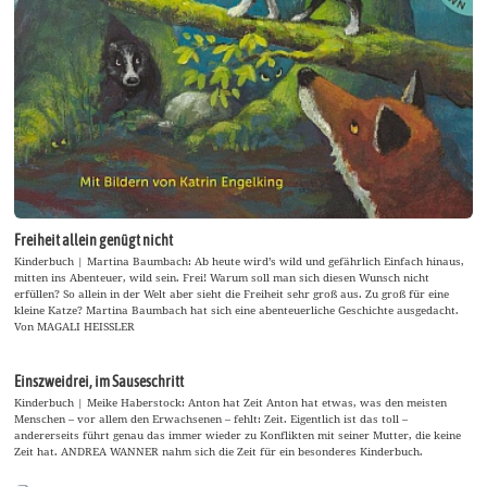
Freiheit allein genügt nicht
Kinderbuch | Martina Baumbach: Ab heute wird’s wild und gefährlich Einfach hinaus,
mitten ins Abenteuer, wild sein. Frei! Warum soll man sich diesen Wunsch nicht
erfüllen? So allein in der Welt aber sieht die Freiheit sehr groß aus. Zu groß für eine
kleine Katze? Martina Baumbach hat sich eine abenteuerliche Geschichte ausgedacht.
Von MAGALI HEISSLER
Einszweidrei, im Sauseschritt
Kinderbuch | Meike Haberstock: Anton hat Zeit Anton hat etwas, was den meisten
Menschen – vor allem den Erwachsenen – fehlt: Zeit. Eigentlich ist das toll –
andererseits führt genau das immer wieder zu Konflikten mit seiner Mutter, die keine
Zeit hat. ANDREA WANNER nahm sich die Zeit für ein besonderes Kinderbuch.