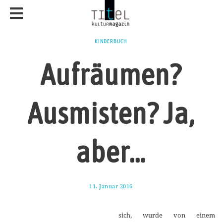
KINDERBUCH
Aufräumen?
Ausmisten? Ja,
aber…
11. Januar 2016
1
7
.
A
sich, wurde von einem
u