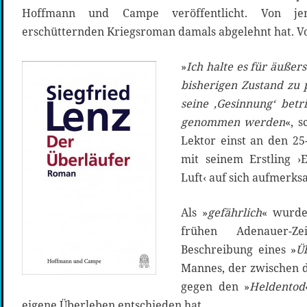
Hoffmann und Campe veröffentlicht. Von je
erschütternden Kriegsroman damals abgelehnt hat. 
»
Ich halte es für äußer
bisherigen Zustand zu 
seine ‚Gesinnung‘ betr
genommen werden
«, 
Lektor einst an den 25
mit seinem Erstling ›
Luft‹ auf sich aufmerks
Als »
gefährlich
« wurde
frühen Adenauer-Zei
Beschreibung eines »
Ü
Mannes, der zwischen di
gegen den »
Heldentod
eigene Überleben entschieden hat.