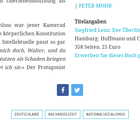
n Überlebenshoffnung als
|
PETER MOHR
Titelangaben
chluss war jener Kamerad
Siegfried Lenz: Der Überlä
 körperlichen Konstitution
Hamburg: Hoffmann und 
ntellektuelle passt so gar
358 Seiten. 25 Euro
mich doch, Walter, und du
Erwerben Sie dieses Buch p
 Nutzen als Schaden bringen
 ich sie.
« Der Protagonist
DEUTSCHLAND
NACHKRIEGSZEIT
NATIONALSOZIALISMUS