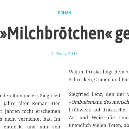
ROMAN
»Milchbrötchen« ge
7. März 2016
2
2
.
A
Walter Proska folgt dem »
p
Schrecken, Grauen und Ent
r
i
Siegfried Lenz, den der 
l
nden Romanciers Siegfried
2
»
Ombudsmann des menschl
65 Jahre alter Roman ›Der
0
Frühwerk auf drastische
er Jahren nicht erscheinen
1
6
Art und Weise die Unmen
 nicht vernichtet hat. Im
unendlich vielen Toten, a
pt entdeckt und nun von