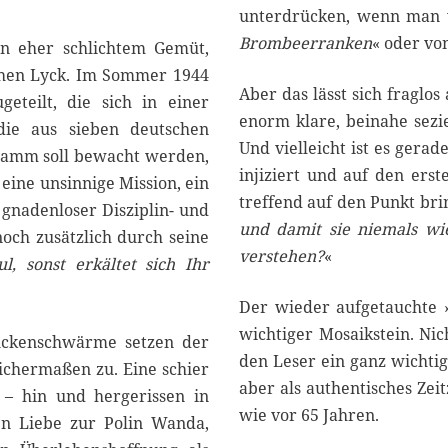
unterdrücken, wenn man
Brombeerranken
« oder vo
on eher schlichtem Gemüt,
chen Lyck. Im Sommer 1944
Aber das lässt sich fraglos
eteilt, die sich in einer
enorm klare, beinahe sezi
die aus sieben deutschen
Und vielleicht ist es gera
ndamm soll bewacht werden,
injiziert und auf den ers
 eine unsinnige Mission, ein
treffend auf den Punkt brin
gnadenloser Disziplin- und
und damit sie niemals wie
och zusätzlich durch seine
verstehen?
«
l, sonst erkältet sich Ihr
Der wieder aufgetauchte 
wichtiger Mosaikstein. Nic
ückenschwärme setzen der
den Leser ein ganz wichtig
ichermaßen zu. Eine schier
aber als authentisches Ze
t – hin und hergerissen in
wie vor 65 Jahren.
en Liebe zur Polin Wanda,