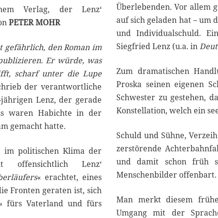
Überlebenden. Vor allem g
nem Verlag, der Lenz‘
auf sich geladen hat – um 
Von
PETER MOHR
und Individualschuld. E
Siegfried Lenz (u.a. in
Deut
st gefährlich, den Roman im
publizieren. Er würde, was
Zum dramatischen Handl
ifft, scharf unter die Lupe
Proska seinen eigenen Sc
schrieb der verantwortliche
Schwester zu gestehen, da
-jährigen Lenz, der gerade
Konstellation, welch ein se
Es waren Habichte in der
am gemacht hatte.
Schuld und Sühne, Verzeih
zerstörende Achterbahnfah
 im politischen Klima der
und damit schon früh s
t offensichtlich Lenz‘
Menschenbilder offenbart.
berläufers
« erachtet, eines
e Fronten geraten ist, sich
Man merkt diesem frühe
« fürs Vaterland und fürs
Umgang mit der Sprache