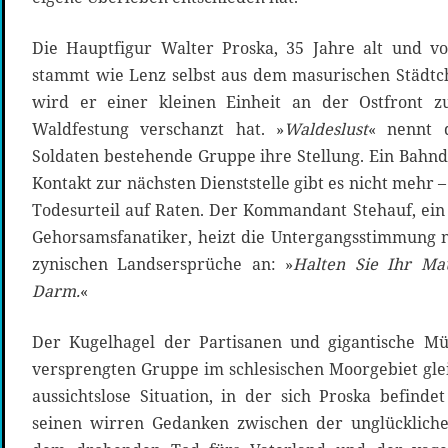
Die Hauptfigur Walter Proska, 35 Jahre alt und v
stammt wie Lenz selbst aus dem masurischen Städt
wird er einer kleinen Einheit an der Ostfront zug
Waldfestung verschanzt hat. »
Waldeslust
« nennt 
Soldaten bestehende Gruppe ihre Stellung. Ein Bah
Kontakt zur nächsten Dienststelle gibt es nicht mehr –
Todesurteil auf Raten. Der Kommandant Stehauf, ein 
Gehorsamsfanatiker, heizt die Untergangsstimmung n
zynischen Landsersprüche an: »
Halten Sie Ihr Mau
Darm.
«
Der Kugelhagel der Partisanen und gigantische M
versprengten Gruppe im schlesischen Moorgebiet gle
aussichtslose Situation, in der sich Proska befinde
seinen wirren Gedanken zwischen der unglücklich