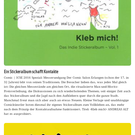
Ein Stickeralbum schafft Kontakte
Comic | ICSE 2016 Spezial: Messerundgang Der Comic Salon Erlangen (schon der 17. in
32 Jahren) lebt von seinen Traditionen. Die Besucher lieben das, was jedes Mal gleich
ist: Die gleichen Messestände am gleichen Ort, die ritualisierte Max-und-Moritz-
Preisverleihung, die Diskussionen zu sich wiederholenden Themen, seit einiger Zeit auch
das Stickeralbum und die Jagd nach den Aufklebern quer durch die ganze Stadt.
Manchmal freut man sich aber auch an etwas Neuem. Kleine Verlage und unabhängige
Comickünstler boten diesmal ihr eigenes Stickeralbum zum Vollkleben an, das mehr
nach dem Prinzip der Kontaktaufnahme funktioniert. Titel: ›Kleb mich!‹ ANDREAS ALT
hat es ausprobiert.