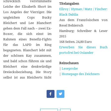
schrecklich verstümmelte
Titelangaben
Leiche der Elisabeth Short im
Ellroy / Hyman / Matz / Fincher:
Los Angeles der Vierziger. Die
Black Dahlia
ungleichen Cops Bucky
Aus dem Französischen von
Bleichert und Lee Blanchert
Resel Bebiersch
gehen dem Fall nach – zwei Ex-
Hamburg: Schreiber & Leser
Boxer, die sich einst im
2015
Rahmen eines Benefiz-Fights
168 Seiten. 24,80 Euro
für das LAPD im Ring
Erwerben Sie dieses Buch
begegneten. Blanchert lebt mit
portofrei bei Osiander
der schönen Kay zusammen,
und bald schon führen sie und
Reinschauen
Bleichert eine denkwürdige
|
Leseprobe
Dreiecksbeziehung. Die Story
|
Homepage des Zeichners
selbst ist aus Bleicherts Sicht