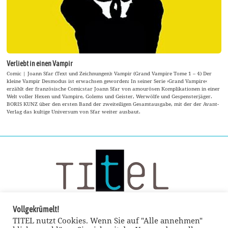
Verliebt in einen Vampir
Comic | Joann Sfar (Text und Zeichnungen): Vampir (Grand Vampire Tome 1 – 4) Der
kleine Vampir Desmodus ist erwachsen geworden: In seiner Serie ›Grand Vampire‹
erzählt der französische Comicstar Joann Sfar von amourösen Komplikationen in einer
Welt voller Hexen und Vampire, Golems und Geister, Werwölfe und Gespensterjäger.
BORIS KUNZ über den ersten Band der zweiteiligen Gesamtausgabe, mit der der Avant-
Verlag das kultige Universum von Sfar weiter ausbaut.
Vollgekrümelt!
TITEL nutzt Cookies. Wenn Sie auf "Alle annehmen"