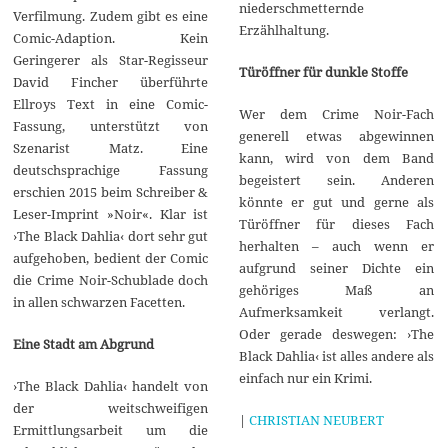
niederschmetternde
Verfilmung. Zudem gibt es eine
Erzählhaltung.
Comic-Adaption. Kein
Geringerer als Star-Regisseur
Türöffner für dunkle Stoffe
David Fincher überführte
Ellroys Text in eine Comic-
Wer dem Crime Noir-Fach
Fassung, unterstützt von
generell etwas abgewinnen
Szenarist Matz. Eine
kann, wird von dem Band
deutschsprachige Fassung
begeistert sein. Anderen
erschien 2015 beim Schreiber &
könnte er gut und gerne als
Leser-Imprint »Noir«. Klar ist
Türöffner für dieses Fach
›The Black Dahlia‹ dort sehr gut
herhalten – auch wenn er
aufgehoben, bedient der Comic
aufgrund seiner Dichte ein
die Crime Noir-Schublade doch
gehöriges Maß an
in allen schwarzen Facetten.
Aufmerksamkeit verlangt.
Oder gerade deswegen: ›The
Eine Stadt am Abgrund
Black Dahlia‹ ist alles andere als
einfach nur ein Krimi.
›The Black Dahlia‹ handelt von
der weitschweifigen
|
CHRISTIAN NEUBERT
Ermittlungsarbeit um die