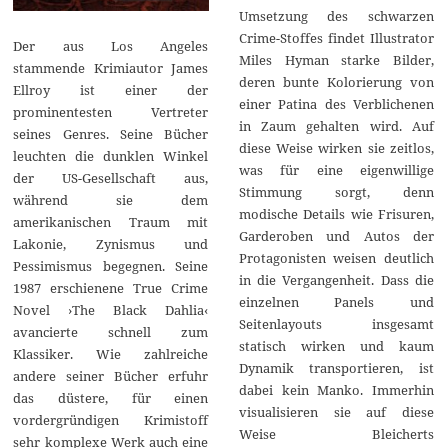
Umsetzung des schwarzen
Crime-Stoffes findet Illustrator
Der aus Los Angeles
Miles Hyman starke Bilder,
stammende Krimiautor James
deren bunte Kolorierung von
Ellroy ist einer der
einer Patina des Verblichenen
prominentesten Vertreter
in Zaum gehalten wird. Auf
seines Genres. Seine Bücher
diese Weise wirken sie zeitlos,
leuchten die dunklen Winkel
was für eine eigenwillige
der US-Gesellschaft aus,
Stimmung sorgt, denn
während sie dem
modische Details wie Frisuren,
amerikanischen Traum mit
Garderoben und Autos der
Lakonie, Zynismus und
Protagonisten weisen deutlich
Pessimismus begegnen. Seine
in die Vergangenheit. Dass die
1987 erschienene True Crime
einzelnen Panels und
Novel ›The Black Dahlia‹
Seitenlayouts insgesamt
avancierte schnell zum
statisch wirken und kaum
Klassiker. Wie zahlreiche
Dynamik transportieren, ist
andere seiner Bücher erfuhr
dabei kein Manko. Immerhin
das düstere, für einen
visualisieren sie auf diese
vordergründigen Krimistoff
Weise Bleicherts
sehr komplexe Werk auch eine