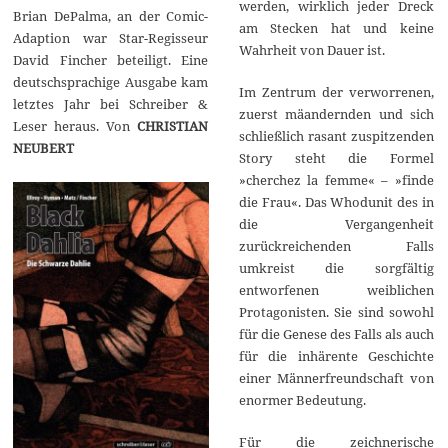
werden, wirklich jeder Dreck
Brian DePalma, an der Comic-
am Stecken hat und keine
Adaption war Star-Regisseur
Wahrheit von Dauer ist.
David Fincher beteiligt. Eine
deutschsprachige Ausgabe kam
Im Zentrum der verworrenen,
letztes Jahr bei Schreiber &
zuerst mäandernden und sich
Leser heraus. Von
CHRISTIAN
schließlich rasant zuspitzenden
NEUBERT
Story steht die Formel
»cherchez la femme« – »finde
die Frau«. Das Whodunit des in
die Vergangenheit
zurückreichenden Falls
umkreist die sorgfältig
entworfenen weiblichen
Protagonisten. Sie sind sowohl
für die Genese des Falls als auch
für die inhärente Geschichte
einer Männerfreundschaft von
enormer Bedeutung.
Für die zeichnerische