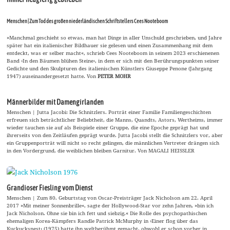
Menschen | Zum Tod des großen niederländischen Schriftstellers Cees Nooteboom
»Manchmal geschieht so etwas, man hat Dinge in aller Unschuld geschrieben, und Jahre
später hat ein italienischer Bildhauer sie gelesen und einen Zusammenhang mit dem
entdeckt, was er selber macht«, schrieb Cees Nooteboom in seinem 2023 erschienenen
Band ›In den Bäumen blühen Steine‹, in dem er sich mit den Berührungspunkten seiner
Gedichte und den Skulpturen des italienischen Künstlers Giuseppe Penone (Jahrgang
1947) auseinandergesetzt hatte. Von
PETER MOHR
Männerbilder mit Damengirlanden
Menschen | Jutta Jacobi: Die Schnitzlers. Porträt einer Familie Familiengeschichten
erfreuen sich beträchtlicher Beliebtheit, die Manns, Quandts, Astors, Wertheims, immer
wieder tauchen sie auf als Beispiele einer Gruppe, die eine Epoche geprägt hat und
ihrerseits von den Zeitläufen geprägt wurde. Jutta Jacobi stellt die Schnitzlers vor, aber
ein Gruppenporträt will nicht so recht gelingen, die männlichen Vertreter drängen sich
in den Vordergrund, die weiblichen bleiben Garnitur. Von MAGALI HEISSLER
Grandioser Fiesling vom Dienst
Menschen | Zum 80. Geburtstag von Oscar-Preisträger Jack Nicholson am 22. April
2017 »Mit meiner Sonnenbrille«, sagte der Hollywood-Star vor zehn Jahren, »bin ich
Jack Nicholson. Ohne sie bin ich fett und siebzig.« Die Rolle des psychopathischen
ehemaligen Korea-Kämpfers Randle Patrick McMurphy in ›Einer flog über das
Kuckucksnest‹ (1975) hatte ihn weltberühmt gemacht, obwohl er schon vorher in