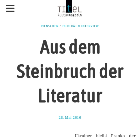
MENSCHEN
/
PORTRÄT & INTERVIEW
Aus dem
Steinbruch der
Literatur
28. Mai 2016
2
8
.
M
Ukrainer bleibt Franko der
a