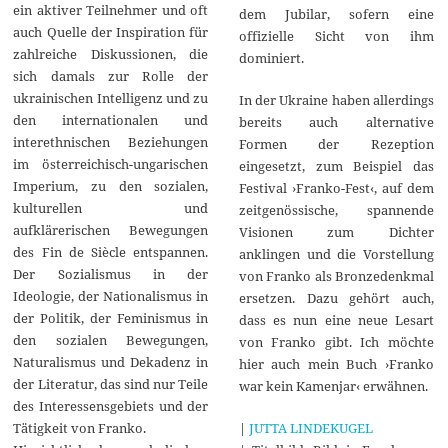
ein aktiver Teilnehmer und oft
dem Jubilar, sofern eine
auch Quelle der Inspiration für
offizielle Sicht von ihm
zahlreiche Diskussionen, die
dominiert.
sich damals zur Rolle der
ukrainischen Intelligenz und zu
In der Ukraine haben allerdings
den internationalen und
bereits auch alternative
interethnischen Beziehungen
Formen der Rezeption
im österreichisch-ungarischen
eingesetzt, zum Beispiel das
Imperium, zu den sozialen,
Festival ›Franko-Fest‹, auf dem
kulturellen und
zeitgenössische, spannende
aufklärerischen Bewegungen
Visionen zum Dichter
des Fin de Siècle entspannen.
anklingen und die Vorstellung
Der Sozialismus in der
von Franko als Bronzedenkmal
Ideologie, der Nationalismus in
ersetzen. Dazu gehört auch,
der Politik, der Feminismus in
dass es nun eine neue Lesart
den sozialen Bewegungen,
von Franko gibt. Ich möchte
Naturalismus und Dekadenz in
hier auch mein Buch ›Franko
der Literatur, das sind nur Teile
war kein Kamenjar‹ erwähnen.
des Interessensgebiets und der
|
JUTTA LINDEKUGEL
Tätigkeit von Franko.