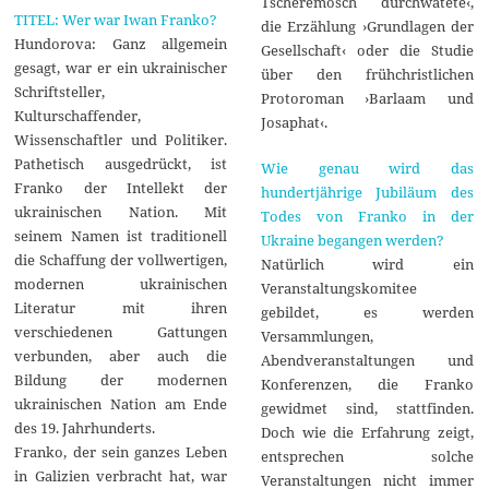
Tscheremosch durchwatete‹,
TITEL: Wer war Iwan Franko?
die Erzählung ›Grundlagen der
Hundorova: Ganz allgemein
Gesellschaft‹ oder die Studie
gesagt, war er ein ukrainischer
über den frühchristlichen
Schriftsteller,
Protoroman ›Barlaam und
Kulturschaffender,
Josaphat‹.
Wissenschaftler und Politiker.
Pathetisch ausgedrückt, ist
Wie genau wird das
Franko der Intellekt der
hundertjährige Jubiläum des
ukrainischen Nation. Mit
Todes von Franko in der
seinem Namen ist traditionell
Ukraine begangen werden?
die Schaffung der vollwertigen,
Natürlich wird ein
modernen ukrainischen
Veranstaltungskomitee
Literatur mit ihren
gebildet, es werden
verschiedenen Gattungen
Versammlungen,
verbunden, aber auch die
Abendveranstaltungen und
Bildung der modernen
Konferenzen, die Franko
ukrainischen Nation am Ende
gewidmet sind, stattfinden.
des 19. Jahrhunderts.
Doch wie die Erfahrung zeigt,
Franko, der sein ganzes Leben
entsprechen solche
in Galizien verbracht hat, war
Veranstaltungen nicht immer