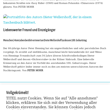
bekannten Streifen wie ›Easy Rider‹ (1969) und Roman Polanskis ›Chinatown‹ (1974)
glänzte. Von PETER MOHR
Liebenswerter Freund und Einzelgänger
Menschen | ›Vom Leben berührt‹ erinnert an Dieter Wellershoff zu dessen 100. Geburtstag
Der 66-jährige Autor Peter Henning hat ein ungewöhnliches und sehr persönliches Buch
vorgelegt. Es erzählt auf einfühlsame, manchmal leicht bewundernde Art und Weise
von Hennings Freundschaft zum 34 Jahre älteren Schriftstellerkollegen Dieter
Wellershoff und dessen »Dichterstube« in der Kölner Südstadt. Eine liebevolle
Erinnerung an den Autor im Vorfeld des anstehenden 100. Geburtstages. Dieter
Wellershoff gehört leider immer noch zu den am meisten unterschätzten Autoren der
Nachkriegszeit. Von
PETER MOHR
Vollgekrümelt!
TITEL nutzt Cookies. Wenn Sie auf "Alle annehmen"
klicken, erklären Sie sich mit der Verwendung aller
Cookies einverstanden. Sie können Cookies jedoch