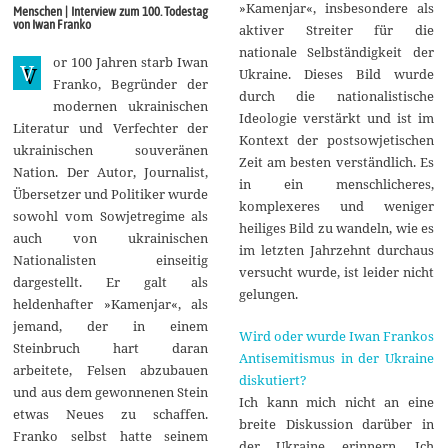
i
»Kamenjar«, insbesondere als
Menschen | Interview zum 100. Todestag
2
von Iwan Franko
aktiver Streiter für die
0
1
nationale Selbständigkeit der
or 100 Jahren starb Iwan
6
V
Ukraine. Dieses Bild wurde
Franko, Begründer der
durch die nationalistische
modernen ukrainischen
Ideologie verstärkt und ist im
Literatur und Verfechter der
Kontext der postsowjetischen
ukrainischen souveränen
Zeit am besten verständlich. Es
Nation. Der Autor, Journalist,
in ein menschlicheres,
Übersetzer und Politiker wurde
komplexeres und weniger
sowohl vom Sowjetregime als
heiliges Bild zu wandeln, wie es
auch von ukrainischen
im letzten Jahrzehnt durchaus
Nationalisten einseitig
versucht wurde, ist leider nicht
dargestellt. Er galt als
gelungen.
heldenhafter »Kamenjar«, als
jemand, der in einem
Wird oder wurde Iwan Frankos
Steinbruch hart daran
Antisemitismus in der Ukraine
arbeitete, Felsen abzubauen
diskutiert?
und aus dem gewonnenen Stein
Ich kann mich nicht an eine
etwas Neues zu schaffen.
breite Diskussion darüber in
Franko selbst hatte seinem
der Ukraine erinnern. Ich