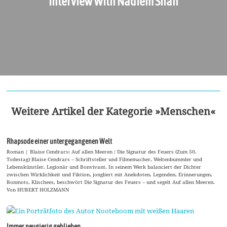
Interview With Nadiem Shah
Weitere Artikel der Kategorie »Menschen«
Rhapsode einer untergegangenen Welt
Roman | Blaise Cendrars: Auf allen Meeren / Die Signatur des Feuers (Zum 50.
Todestag) Blaise Cendrars – Schriftsteller und Filmemacher, Weltenbummler und
Lebenskünstler, Legionär und Bonvivant. In seinem Werk balanciert der Dichter
zwischen Wirklichkeit und Fiktion, jongliert mit Anekdoten, Legenden, Erinnerungen,
Bonmots, Klischees, beschwört Die Signatur des Feuers – und segelt Auf allen Meeren.
Von HUBERT HOLZMANN
Immer neugierig geblieben