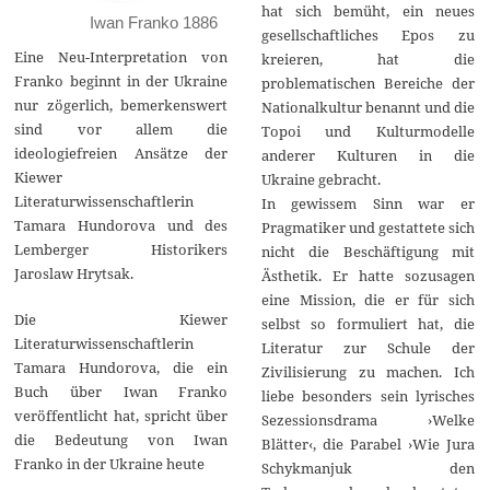
hat sich bemüht, ein neues
Iwan Franko 1886
gesellschaftliches Epos zu
Eine Neu-Interpretation von
kreieren, hat die
Franko beginnt in der Ukraine
problematischen Bereiche der
nur zögerlich, bemerkenswert
Nationalkultur benannt und die
sind vor allem die
Topoi und Kulturmodelle
ideologiefreien Ansätze der
anderer Kulturen in die
Kiewer
Ukraine gebracht.
Literaturwissenschaftlerin
In gewissem Sinn war er
Tamara Hundorova und des
Pragmatiker und gestattete sich
Lemberger Historikers
nicht die Beschäftigung mit
Jaroslaw Hrytsak.
Ästhetik. Er hatte sozusagen
eine Mission, die er für sich
Die Kiewer
selbst so formuliert hat, die
Literaturwissenschaftlerin
Literatur zur Schule der
Tamara Hundorova, die ein
Zivilisierung zu machen. Ich
Buch über Iwan Franko
liebe besonders sein lyrisches
veröffentlicht hat, spricht über
Sezessionsdrama ›Welke
die Bedeutung von Iwan
Blätter‹, die Parabel ›Wie Jura
Franko in der Ukraine heute
Schykmanjuk den