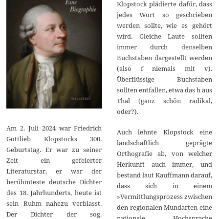
Klopstock plädierte dafür, dass
jedes Wort so geschrieben
werden sollte, wie es gehört
wird. Gleiche Laute sollten
immer durch denselben
Buchstaben dargestellt werden
(also f niemals mit v).
Überflüssige Buchstaben
sollten entfallen, etwa das h aus
Thal (ganz schön radikal,
oder?).
Am 2. Juli 2024 war Friedrich
Auch lehnte Klopstock eine
Gottlieb Klopstocks 300.
landschaftlich geprägte
Geburtstag. Er war zu seiner
Orthografie ab, von welcher
Zeit ein gefeierter
Herkunft auch immer, und
Literaturstar, er war der
bestand laut Kauffmann darauf,
berühmteste deutsche Dichter
dass sich in einem
des 18. Jahrhunderts, heute ist
»Vermittlungsprozess zwischen
sein Ruhm nahezu verblasst.
den regionalen Mundarten eine
Der Dichter der sog.
nationale Hochsprache