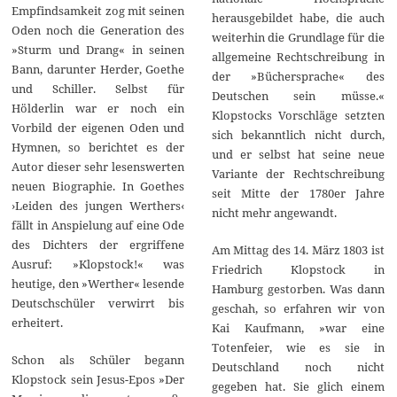
Empfindsamkeit zog mit seinen
herausgebildet habe, die auch
Oden noch die Generation des
weiterhin die Grundlage für die
»Sturm und Drang« in seinen
allgemeine Rechtschreibung in
Bann, darunter Herder, Goethe
der »Büchersprache« des
und Schiller. Selbst für
Deutschen sein müsse.«
Hölderlin war er noch ein
Klopstocks Vorschläge setzten
Vorbild der eigenen Oden und
sich bekanntlich nicht durch,
Hymnen, so berichtet es der
und er selbst hat seine neue
Autor dieser sehr lesenswerten
Variante der Rechtschreibung
neuen Biographie. In Goethes
seit Mitte der 1780er Jahre
›Leiden des jungen Werthers‹
nicht mehr angewandt.
fällt in Anspielung auf eine Ode
des Dichters der ergriffene
Am Mittag des 14. März 1803 ist
Ausruf: »Klopstock!« was
Friedrich Klopstock in
heutige, den »Werther« lesende
Hamburg gestorben. Was dann
Deutschschüler verwirrt bis
geschah, so erfahren wir von
erheitert.
Kai Kaufmann, »war eine
Totenfeier, wie es sie in
Schon als Schüler begann
Deutschland noch nicht
Klopstock sein Jesus-Epos »Der
gegeben hat. Sie glich einem