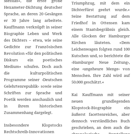
Messias«, die erste große
Triumphzug, mit dem ein
Hexameter-Dichtung deutscher
Dichterfürst geehrt wurde.«
Sprache, an deren 20 Gesängen
Seine Bestattung auf dem
er 30 Jahre lang arbeitete.
Friedhof in Ottensen kam
Kauffmann verknüpft in seiner
einem Staatsbegräbnis gleich.
Biographie Leben und Werk
Alle Glocken der Hamburger
des Dichters – etwa, wie seine
Kirchen läuteten. »Dem
Gedichte zur Französischen
Leichenwagen folgten rund 100
Revolution »für den politischen
Kutschen und, so berichtete die
Diskurs ein poetisches
›Hamburger Neue Zeitung‹,
Medium« schufen. Doch auch
eine ›ungeheure Menge‹ von
die kulturpolitischen
Menschen. Ihre Zahl wird auf
Programme seiner ›Deutschen
50.000 geschätzt.«
Gelehrtenrepublik‹ sowie seine
Schriften zur Sprache und
Kai Kauffmann mit seiner
Poetik werden anschaulich und
neuen grundlegenden
in ihrem historischen
Klopstock-Biographie ein
Zusammenhang dargelegt.
äußerst facettenreiches, aber
dennoch verständliches Buch
Insbesondere Klopstocks
geschrieben, an dem auch die
Rechtschreib-Innovationen
chronologische Darstellung