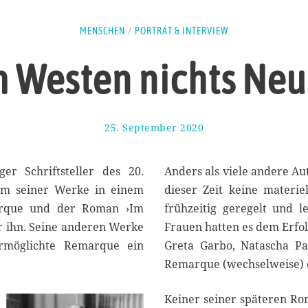
MENSCHEN
/
PORTRÄT & INTERVIEW
m Westen nichts Neu
25. September 2020
3
.
O
k
er Schriftsteller des 20.
Anders als viele andere Au
t
em seiner Werke in einem
dieser Zeit keine materie
o
arque und der Roman ›Im
frühzeitig geregelt und l
b
e
ür ihn. Seine anderen Werke
Frauen hatten es dem Erfol
r
ermöglichte Remarque ein
Greta Garbo, Natascha P
2
Remarque (wechselweise) e
0
2
0
Keiner seiner späteren Ro