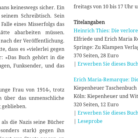
freitags von 10 bis 17 Uhr 
ans keineswegs sicher. Ein
seinem Schreibtisch. Sein
Titelangaben
 Falle eines Misserfolgs das
Heinrich Thies: Die verlor
hätte abarbeiten müssen.
Elfriede und Erich Maria
nach der Veröffentlichung.
Springe: Zu Klampen Verla
, dass es »vielerlei gegen
370 Seiten, 28 Euro
r: »Das Buch gehört in die
|
Erwerben Sie dieses Buch
tungen, Funksender, und das
Erich Maria-Remarque: D
Kiepenheuer Taschenbuch
unge Frau von 1914‹, trotz
Köln: Kiepenheuer und Wit
n über das unmenschliche
320 Seiten, 12 Euro
 geblieben.
|
Erwerben Sie dieses Buch
|
Leseprobe
 als die Nazis seine Bücher
esonders stark) gegen ihn