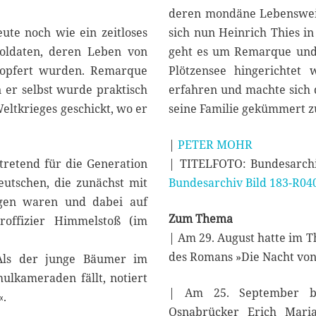
deren mondäne Lebensweis
ute noch wie ein zeitloses
sich nun Heinrich Thies in
Soldaten, deren Leben von
geht es um Remarque und s
eopfert wurden. Remarque
Plötzensee hingerichtet
 er selbst wurde praktisch
erfahren und machte sich 
eltkrieges geschickt, wo er
seine Familie gekümmert z
|
PETER MOHR
rtretend für die Generation
| TITELFOTO: Bundesarchi
utschen, die zunächst mit
Bundesarchiv Bild 183-R04
ogen waren und dabei auf
Zum Thema
roffizier Himmelstoß (im
| Am 29. August hatte im 
des Romans »Die Nacht von
 Als der junge Bäumer im
hulkameraden fällt, notiert
| Am 25. September be
«.
Osnabrücker Erich Maria