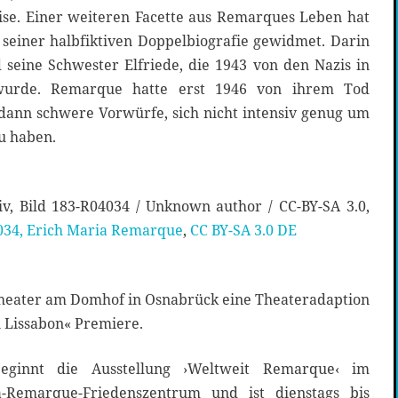
e. Einer weiteren Facette aus Remarques Leben hat
 seiner halbfiktiven Doppelbiografie gewidmet. Darin
eine Schwester Elfriede, die 1943 von den Nazis in
 wurde. Remarque hatte erst 1946 von ihrem Tod
dann schwere Vorwürfe, sich nicht intensiv genug um
u haben.
v, Bild 183-R04034 /
Unknown author
/ CC-BY-SA 3.0,
034, Erich Maria Remarque
,
CC BY-SA 3.0 DE
Theater am Domhof in Osnabrück eine Theateradaption
 Lissabon« Premiere.
ginnt die Ausstellung ›Weltweit Remarque‹ im
-Remarque-Friedenszentrum und ist dienstags bis