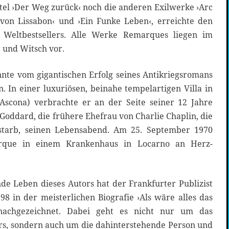
tel ›Der Weg zurück‹ noch die anderen Exilwerke ›Arc
von Lissabon‹ und ›Ein Funke Leben‹, erreichte den
s Weltbestsellers. Alle Werke Remarques liegen im
 und Witsch vor.
te vom gigantischen Erfolg seines Antikriegsromans
n. In einer luxuriösen, beinahe tempelartigen Villa in
Ascona) verbrachte er an der Seite seiner 12 Jahre
Goddard, die frühere Ehefrau von Charlie Chaplin, die
starb, seinen Lebensabend. Am 25. September 1970
rque in einem Krankenhaus in Locarno an Herz-
 Leben dieses Autors hat der Frankfurter Publizist
8 in der meisterlichen Biografie ›Als wäre alles das
 nachgezeichnet. Dabei geht es nicht nur um das
ors, sondern auch um die dahinterstehende Person und