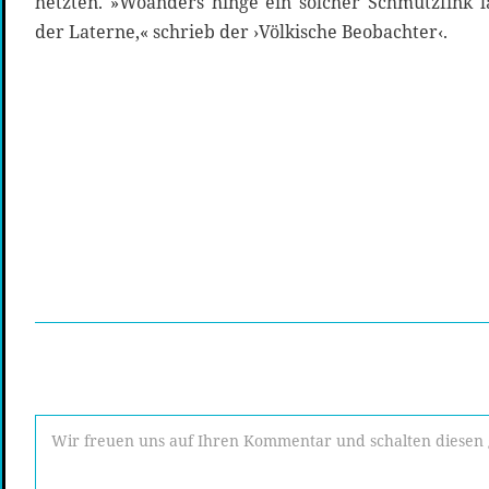
hetzten. »Woanders hinge ein solcher Schmutzfink 
der Laterne,« schrieb der ›Völkische Beobachter‹.