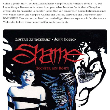
Comic | Joann Sfar (Text und Zeichnungen): Vampir (Grand Vampire Tome 1 – 4) Der
kleine Vampir Desmodus ist erwachsen geworden: In seiner Serie ›Grand Vampire‹
erzählt der französische Comicstar Joann Sfar von amourösen Komplikationen in einer
Welt voller Hexen und Vampire, Golems und Geister, Werwölfe und Gespensterjäger.
BORIS KUNZ über den ersten Band der zweiteiligen Gesamtausgabe, mit der der Avant-
Verlag das kultige Universum von Sfar weiter ausbaut.