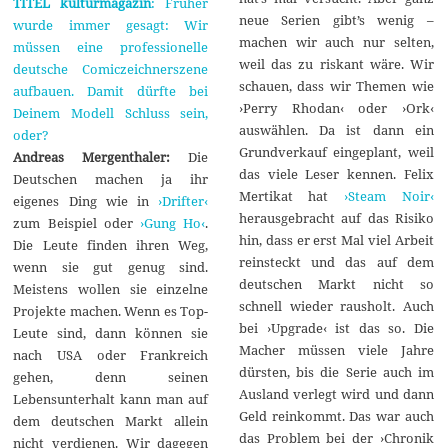
TITEL kulturmagazin
: Früher
neue Serien gibt’s wenig –
wurde immer gesagt: Wir
machen wir auch nur selten,
müssen eine professionelle
weil das zu riskant wäre. Wir
deutsche Comiczeichnerszene
schauen, dass wir Themen wie
aufbauen. Damit dürfte bei
›Perry Rhodan‹ oder ›Ork‹
Deinem Modell Schluss sein,
auswählen. Da ist dann ein
oder?
Grundverkauf eingeplant, weil
Andreas Mergenthaler:
Die
das viele Leser kennen. Felix
Deutschen machen ja ihr
Mertikat hat
›Steam Noir‹
eigenes Ding wie in
›Drifter‹
herausgebracht auf das Risiko
zum Beispiel oder
›Gung Ho‹
.
hin, dass er erst Mal viel Arbeit
Die Leute finden ihren Weg,
reinsteckt und das auf dem
wenn sie gut genug sind.
deutschen Markt nicht so
Meistens wollen sie einzelne
schnell wieder rausholt. Auch
Projekte machen. Wenn es Top-
bei ›Upgrade‹ ist das so. Die
Leute sind, dann können sie
Macher müssen viele Jahre
nach USA oder Frankreich
dürsten, bis die Serie auch im
gehen, denn seinen
Ausland verlegt wird und dann
Lebensunterhalt kann man auf
Geld reinkommt. Das war auch
dem deutschen Markt allein
das Problem bei der ›Chronik
nicht verdienen. Wir dagegen