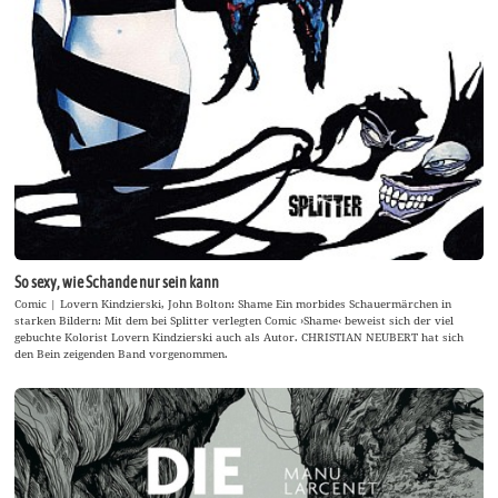
So sexy, wie Schande nur sein kann
Comic | Lovern Kindzierski, John Bolton: Shame Ein morbides Schauermärchen in
starken Bildern: Mit dem bei Splitter verlegten Comic ›Shame‹ beweist sich der viel
gebuchte Kolorist Lovern Kindzierski auch als Autor. CHRISTIAN NEUBERT hat sich
den Bein zeigenden Band vorgenommen.