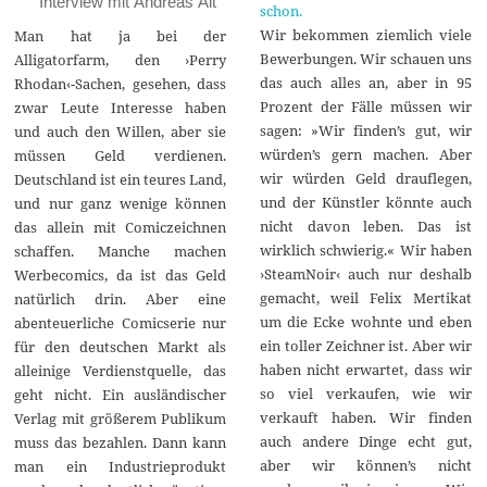
Interview mit Andreas Alt
schon.
Wir bekommen ziemlich viele
Man hat ja bei der
Bewerbungen. Wir schauen uns
Alligatorfarm, den ›Perry
das auch alles an, aber in 95
Rhodan‹-Sachen, gesehen, dass
Prozent der Fälle müssen wir
zwar Leute Interesse haben
sagen: »Wir finden’s gut, wir
und auch den Willen, aber sie
würden’s gern machen. Aber
müssen Geld verdienen.
wir würden Geld drauflegen,
Deutschland ist ein teures Land,
und der Künstler könnte auch
und nur ganz wenige können
nicht davon leben. Das ist
das allein mit Comiczeichnen
wirklich schwierig.« Wir haben
schaffen. Manche machen
›SteamNoir‹ auch nur deshalb
Werbecomics, da ist das Geld
gemacht, weil Felix Mertikat
natürlich drin. Aber eine
um die Ecke wohnte und eben
abenteuerliche Comicserie nur
ein toller Zeichner ist. Aber wir
für den deutschen Markt als
haben nicht erwartet, dass wir
alleinige Verdienstquelle, das
so viel verkaufen, wie wir
geht nicht. Ein ausländischer
verkauft haben. Wir finden
Verlag mit größerem Publikum
auch andere Dinge echt gut,
muss das bezahlen. Dann kann
aber wir können’s nicht
man ein Industrieprodukt