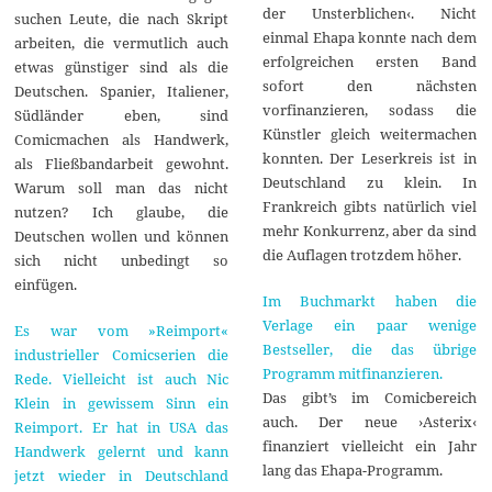
der Unsterblichen‹. Nicht
suchen Leute, die nach Skript
einmal Ehapa konnte nach dem
arbeiten, die vermutlich auch
erfolgreichen ersten Band
etwas günstiger sind als die
sofort den nächsten
Deutschen. Spanier, Italiener,
vorfinanzieren, sodass die
Südländer eben, sind
Künstler gleich weitermachen
Comicmachen als Handwerk,
konnten. Der Leserkreis ist in
als Fließbandarbeit gewohnt.
Deutschland zu klein. In
Warum soll man das nicht
Frankreich gibts natürlich viel
nutzen? Ich glaube, die
mehr Konkurrenz, aber da sind
Deutschen wollen und können
die Auflagen trotzdem höher.
sich nicht unbedingt so
einfügen.
Im Buchmarkt haben die
Verlage ein paar wenige
Es war vom »Reimport«
Bestseller, die das übrige
industrieller Comicserien die
Programm mitfinanzieren.
Rede. Vielleicht ist auch Nic
Das gibt’s im Comicbereich
Klein in gewissem Sinn ein
auch. Der neue ›Asterix‹
Reimport. Er hat in USA das
finanziert vielleicht ein Jahr
Handwerk gelernt und kann
lang das Ehapa-Programm.
jetzt wieder in Deutschland