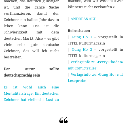
machen, weil wir wissen: »Wir
machen, das deutlich günstiger
können’s nicht verkaufen.«
ist, und die ganze Sache
vorfinanzieren, damit der
|
ANDREAS ALT
Zeichner ein halbes Jahr davon
leben kann. Das ist die
Reinschauen
Schwierigkeit mit dem
|
Gung Ho 1
– vorgestellt in
deutschen Markt. Also – es gibt
TITEL kulturmagazin
viele sehr gute deutsche
|
Gung Ho 2
– vorgestellt in
Zeichner, das will ich nicht
TITEL kulturmagazin
bestreiten.
|
Verlagsinfo zu ›Perry Rhodan‹
mit Comictrailer
Der Autor sollte
|
Verlagsinfo zu ›Gung Ho‹ mit
deutschsprachig sein
Leseprobe
Es ist wohl auch eine
Mentalitätsfrage. Ein deutscher
Zeichner hat vielleicht Lust zu