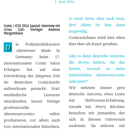
1. Juni 2016
1
.
J
u
so einer Serie, aber nach zwei,
n
i
drei Alben ist ihm dann
Comic | ICSE 2016 Spezial: Interview mit
2
›Cross Cult‹ Verleger Andreas
langweilig.
0
Mergenthaler
1
Comiczeichnen wird hier eben
6
hier eher als Kunst gesehen.
ie Podiumsdiskussion
D
›Abenteuer Made in
Gibt es denn deutsche Autoren,
Germany‹ beim 17.
die Storys liefern, die das
Internationalen Comic Salon
bieten, worauf es beim
Erlangen hat auf eine
industriellen Abenteuercomic
Entwicklung der jüngeren Zeit
ankommt?
im deutschen Comicmarkt
Wir nehmen immer gern
aufmerksam gemacht: Statt
deutsche Autoren, etwa Leute
ausländische Lizenzen
mit Heftroman-Erfahrung.
einzukaufen, lassen Verlage
Gerade bei ›Perry Rhodan‹
professionelle
brauchen wir jemanden, der
Abenteuercomics selbst
sich in diesem Universum
produzieren, vor allem auch
auskennt. Da müssen wir
von internationalen Künstlern,