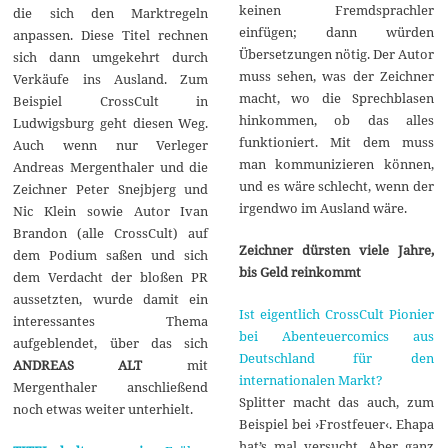
keinen Fremdsprachler
die sich den Marktregeln
einfügen; dann würden
anpassen. Diese Titel rechnen
Übersetzungen nötig. Der Autor
sich dann umgekehrt durch
muss sehen, was der Zeichner
Verkäufe ins Ausland. Zum
macht, wo die Sprechblasen
Beispiel CrossCult in
hinkommen, ob das alles
Ludwigsburg geht diesen Weg.
funktioniert. Mit dem muss
Auch wenn nur Verleger
man kommunizieren können,
Andreas Mergenthaler und die
und es wäre schlecht, wenn der
Zeichner Peter Snejbjerg und
irgendwo im Ausland wäre.
Nic Klein sowie Autor Ivan
Brandon (alle CrossCult) auf
Zeichner dürsten viele Jahre,
dem Podium saßen und sich
bis Geld reinkommt
dem Verdacht der bloßen PR
aussetzten, wurde damit ein
Ist eigentlich CrossCult Pionier
interessantes Thema
bei Abenteuercomics aus
aufgeblendet, über das sich
Deutschland für den
ANDREAS ALT
mit
internationalen Markt?
Mergenthaler anschließend
Splitter macht das auch, zum
noch etwas weiter unterhielt.
Beispiel bei ›Frostfeuer‹. Ehapa
hat’s mal versucht. Aber ganz