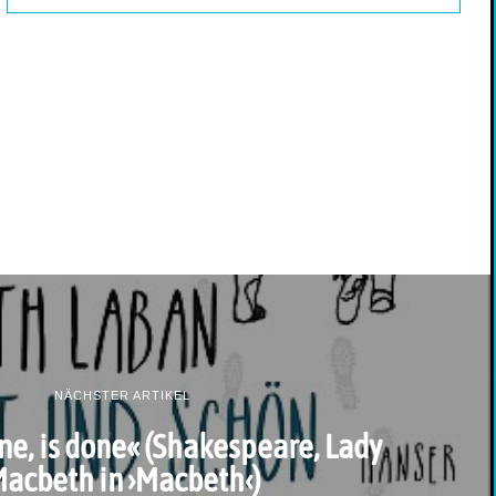
NÄCHSTER ARTIKEL
ne, is done« (Shakespeare, Lady
acbeth in ›Macbeth‹)