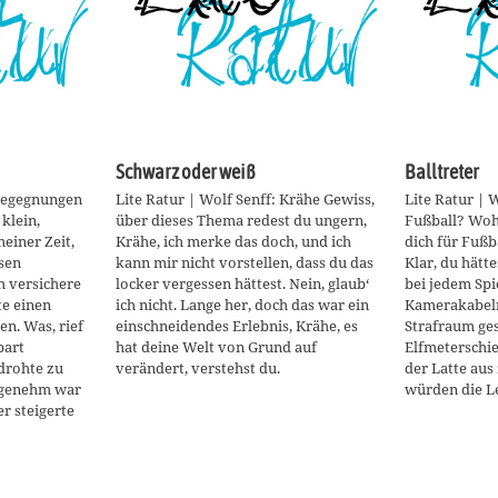
Schwarz oder weiß
Balltreter
 Begegnungen
Lite Ratur | Wolf Senff: Krähe Gewiss,
Lite Ratur | 
klein,
über dieses Thema redest du ungern,
Fußball? Wohe
meiner Zeit,
Krähe, ich merke das doch, und ich
dich für Fußba
nsen
kann mir nicht vorstellen, dass du das
Klar, du hätt
h versichere
locker vergessen hättest. Nein, glaub‘
bei jedem Spi
te einen
ich nicht. Lange her, doch das war ein
Kamerakabel
n. Was, rief
einschneidendes Erlebnis, Krähe, es
Strafraum ges
part
hat deine Welt von Grund auf
Elfmeterschie
drohte zu
verändert, verstehst du.
der Latte aus
angenehm war
würden die L
er steigerte