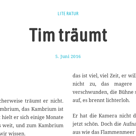
LITE RATUR
Tim träumt
5. Juni 2016
4
.
J
u
das ist viel, viel Zeit, er
n
nicht zu, das magere 
i
verschwunden, die Bühne sc
2
0
auf, es brennt lichterloh.
icherweise träumt er nicht.
1
ambrium, das Kambrium ist
6
Er hat die Kamera nicht 
 hielt er sich einige Monate
jetzt schön. Doch die Auf
los weit, und zum Kambrium
aus wie das Flammenmeer i
 wir wissen.