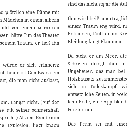
sind das nicht sogar die A
nd plötzlich eine Bühne mit
Ihm wird heiß, unerträglic
in Mädchen in einem albern
einem Traum eng wird, nun 
child vor einem schweren
Entrinnen, läuft er im Kr
sen, hätte Tim das Theater
Kleidung fängt Flammen.
 seinem Traum, er ließ ihn
Da steht er am Meer, atem
Schreien dringt ihm ins
 würde er sich erinnern:
Ungeheuer, das man bei T
nt, heute ist Gondwana ein
Holzbausatz zusammenste
ur, die man nicht auslässt,
sich im Todeskampf, wi
entsetzliche Zeiten, in we
kein Ende, eine App blende
um. Längst nicht. (Auf der
Fenster nur.
ze mit seiner schmerzhaft
pricht.) Als das Kambrium
Das Perm sei mit eine
he Explosion‹ liegt knapp