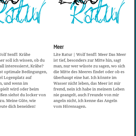
Meer
Wolf Senff: Krähe
Lite Ratur | Wolf Senff: Meer Das Meer
r soll ich wissen, ob du
ist tief, besonders zur Mitte hin, sagt
ll interessierst, Krähe?
man, nur wer wüsste zu sagen, wo sich
est optimale Bedingungen,
die Mitte des Meeres findet oder ob es
el Logenplatz auf
überhaupt eine hat. Ich könnte im
n, und wenn im
Wasser nicht leben, das Meer ist mir
pielt wird oder beim
fremd, nein ich habe in meinem Leben
ßen siehst du locker von
nie geangelt, auch Freunde von mir
 zu. Meine Güte, wie
angeln nicht, ich kenne das Angeln
eute dich beneiden!
vom Hörensagen.