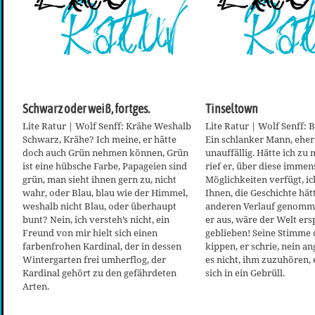
Schwarz oder weiß, fortges.
Tinseltown
Lite Ratur | Wolf Senff: Krähe Weshalb
Lite Ratur | Wolf Senff:
Schwarz, Krähe? Ich meine, er hätte
Ein schlanker Mann, eher 
doch auch Grün nehmen können, Grün
unauffällig. Hätte ich zu 
ist eine hübsche Farbe, Papageien sind
rief er, über diese imme
grün, man sieht ihnen gern zu, nicht
Möglichkeiten verfügt, ic
wahr, oder Blau, blau wie der Himmel,
Ihnen, die Geschichte hät
weshalb nicht Blau, oder überhaupt
anderen Verlauf genomme
bunt? Nein, ich versteh’s nicht, ein
er aus, wäre der Welt ers
Freund von mir hielt sich einen
geblieben! Seine Stimme 
farbenfrohen Kardinal, der in dessen
kippen, er schrie, nein 
Wintergarten frei umherflog, der
es nicht, ihm zuzuhören, 
Kardinal gehört zu den gefährdeten
sich in ein Gebrüll.
Arten.