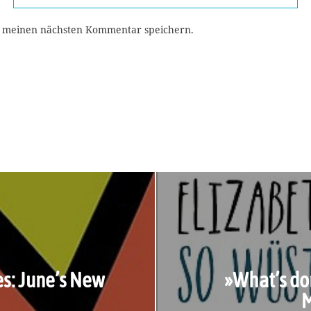
r meinen nächsten Kommentar speichern.
s: June’s New
»What’s do
M