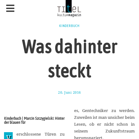
KINDERBUCH
Was dahinter
steckt
20. Juni 2016
1
7
.
A
es, Gentechniker zu werden.
u
g
Zuweilen ist man unsicher beim
Kinderbuch | Marcin Szczygielski: Hinter
u
der blauen Tür
Lesen, ob er nicht schon in
s
t
seinem Zukunftstraum
erschlossene Türen zu
2
V
herumspaziert.
0