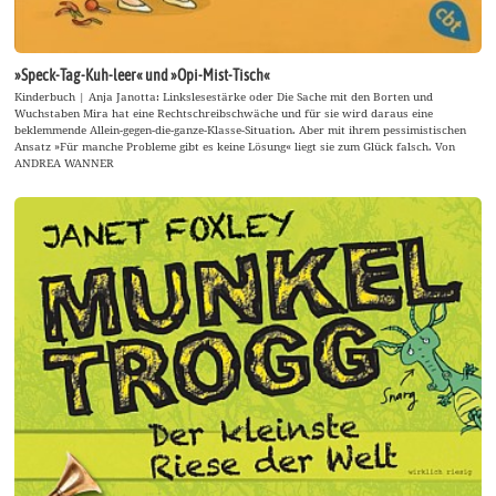
»Speck-Tag-Kuh-leer« und »Opi-Mist-Tisch«
Kinderbuch | Anja Janotta: Linkslesestärke oder Die Sache mit den Borten und
Wuchstaben Mira hat eine Rechtschreibschwäche und für sie wird daraus eine
beklemmende Allein-gegen-die-ganze-Klasse-Situation. Aber mit ihrem pessimistischen
Ansatz »Für manche Probleme gibt es keine Lösung« liegt sie zum Glück falsch. Von
ANDREA WANNER