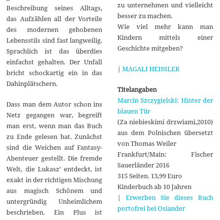
zu unternehmen und vielleicht
Beschreibung seines Alltags,
besser zu machen.
das Aufzählen all der Vorteile
Wie viel mehr kann man
des modernen gehobenen
Kindern mittels einer
Lebensstils sind fast langweilig.
Geschichte mitgeben?
Sprachlich ist das überdies
einfachst gehalten. Der Unfall
|
MAGALI HEISSLER
bricht schockartig ein in das
Dahinplätschern.
Titelangaben
Marcin Szczygielski: Hinter der
Dass man dem Autor schon ins
blauen Tür
Netz gegangen war, begreift
(Za niebieskimi drzwiami,2010)
man erst, wenn man das Buch
aus dem Polnischen übersetzt
zu Ende gelesen hat. Zunächst
von Thomas Weiler
sind die Weichen auf Fantasy-
Frankfurt/Main: Fischer
Abenteuer gestellt. Die fremde
Sauerländer 2016
Welt, die Lukasz’ entdeckt, ist
315 Seiten. 13,99 Euro
exakt in der richtigen Mischung
Kinderbuch ab 10 Jahren
aus magisch Schönem und
|
Erwerben Sie dieses Buch
untergründig Unheimlichem
portofrei bei Osiander
beschrieben. Ein Plus ist