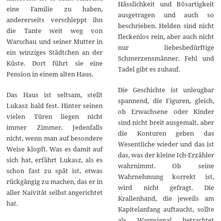
Hässlichkeit und Bösartigkeit
eine Familie zu haben,
ausgetragen und auch so
andererseits verschleppt ihn
beschrieben. Helden sind nicht
die Tante weit weg von
fleckenlos rein, aber auch nicht
Warschau und seiner Mutter in
nur liebesbedürftige
ein winziges Städtchen an der
Schmerzensmänner. Fehl und
Küste. Dort führt sie eine
Tadel gibt es zuhauf.
Pension in einem alten Haus.
Die Geschichte ist unleugbar
Das Haus ist seltsam, stellt
spannend, die Figuren, gleich,
Lukasz bald fest. Hinter seinen
ob Erwachsene oder Kinder
vielen Türen liegen nicht
sind nicht breit ausgemalt, aber
immer Zimmer. Jedenfalls
die Konturen geben das
nicht, wenn man auf besondere
Wesentliche wieder und das ist
Weise klopft. Was es damit auf
das, was der kleine Ich-Erzähler
sich hat, erfährt Lukasz, als es
wahrnimmt. Ob seine
schon fast zu spät ist, etwas
Wahrnehmung korrekt ist,
rückgängig zu machen, das er in
wird nicht gefragt. Die
aller Naivität selbst angerichtet
Krallenhand, die jeweils am
hat.
Kapitelanfang auftaucht, sollte
als Warnsignal betrachtet