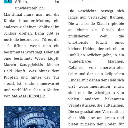
öffnen, ist
1
unwiderstehlich.
7
Die Geschichte bewegt sich
Manchmal muss man nur die
lange auf vertrauten Bahnen.
Klinke hinunterdrücken, ein
Die wachsende Klaustrophobie
anderes Mal einen Schlüssel im
an einem Ort fernab der
Schloss drehen. Dann gibt es
zivilisierten Welt, die
noch die besonderen Türen, die
emotionale Flucht eines
sich öffnen, wenn man ein
kleinen Helden, der seit einem
bestimmtes Wort sagt. Oder auf
Unfall an Krücken geht, in ein
eine bestimmte Weise klopft.
wunderbares Märchen,
Marcin Szczygielskis kleiner
Gefahren von unerwarteter
Held klopft. Was hinter dem
Seite und dazu ein Grüppchen
Klopfen und hinter der Tür
Kinder, mit denen der Held sich
steckt, ist rundum unerwartet
erst zusammenraufen muss,
und verblüfft nicht nur Kinder.
sind nur die wichtigsten von
Von
MAGALI HEISSLER
vielen anderen bekannten
Versatzstücken, die auftauchen.
Die so geschaffene Vertrautheit
aber hält eine am Lesen und
bietet zugleich den Boden für