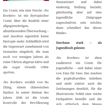
thematisiert und dabei
eindeutig Stellung bezieht,
Ein Comic wie eine Parole: ›No
gleichzeitig aber auf eine
Borders‹ ist ein dystopischer
jugendliche Zielgruppe
Comic über die Realität einer
zugeschnitten sein möchte,
allgegenwärtigen,
dann schmälert das dieses
allumfassenden Überwachung –
Manko.
und insofern eigentlich keine
Dystopie mehr. Schließlich wird
Durchaus stark – als
die Gegenwart zunehmend von
Jugendbuch gelesen
Szenarien eingeholt, die man
noch vor wenigen Jahren als
›No Borders‹ ist eben
reine Fiktion abgetan hätte und
zuallererst ein Comic für
die sogar Orwells ›1984‹
Jugendliche – und dabei einer
spotten.
von Fans für Fans. Das machen
die popkulturellen Anleihen
›No Borders‹ erzählt von Ho
und nicht zuletzt auch die
Zhing, einem chinesischen
Zeichnungen deutlich, für die
Hacker. In seiner Heimat des
Illustratorin TeMel eine reiche
Jahres 2040 ist die totale
Farbpalette bemüht und die
Kontrolle der Bevölkerung
sich stilistisch dem Manga