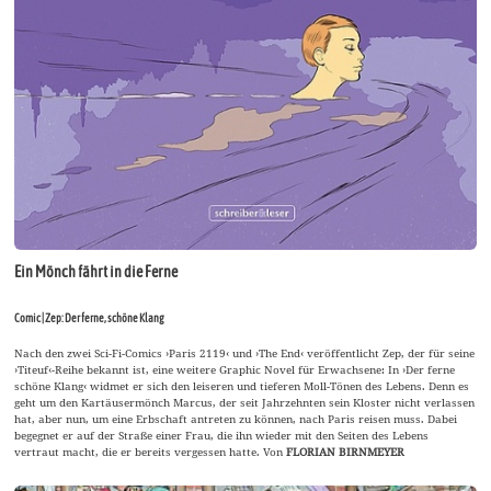
Ein Mönch fährt in die Ferne
Comic | Zep: Der ferne, schöne Klang
Nach den zwei Sci-Fi-Comics ›Paris 2119‹ und ›The End‹ veröffentlicht Zep, der für seine
›Titeuf‹-Reihe bekannt ist, eine weitere Graphic Novel für Erwachsene: In ›Der ferne
schöne Klang‹ widmet er sich den leiseren und tieferen Moll-Tönen des Lebens. Denn es
geht um den Kartäusermönch Marcus, der seit Jahrzehnten sein Kloster nicht verlassen
hat, aber nun, um eine Erbschaft antreten zu können, nach Paris reisen muss. Dabei
begegnet er auf der Straße einer Frau, die ihn wieder mit den Seiten des Lebens
vertraut macht, die er bereits vergessen hatte. Von
FLORIAN BIRNMEYER