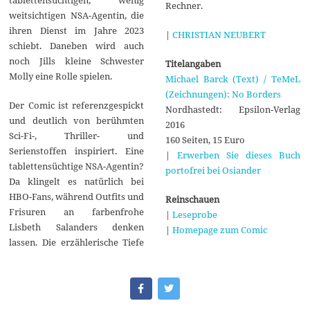
tablettensüchtigen, wenig
Rechner.
weitsichtigen NSA-Agentin, die
ihren Dienst im Jahre 2023
|
CHRISTIAN NEUBERT
schiebt. Daneben wird auch
noch Jills kleine Schwester
Titelangaben
Molly eine Rolle spielen.
Michael Barck (Text) / TeMeL
(Zeichnungen): No Borders
Der Comic ist referenzgespickt
Nordhastedt: Epsilon-Verlag
und deutlich von berühmten
2016
Sci-Fi-, Thriller- und
160 Seiten, 15 Euro
Serienstoffen inspiriert. Eine
|
Erwerben Sie dieses Buch
tablettensüchtige NSA-Agentin?
portofrei bei Osiander
Da klingelt es natürlich bei
HBO-Fans, während Outfits und
Reinschauen
Frisuren an farbenfrohe
|
Leseprobe
Lisbeth Salanders denken
|
Homepage zum Comic
lassen. Die erzählerische Tiefe