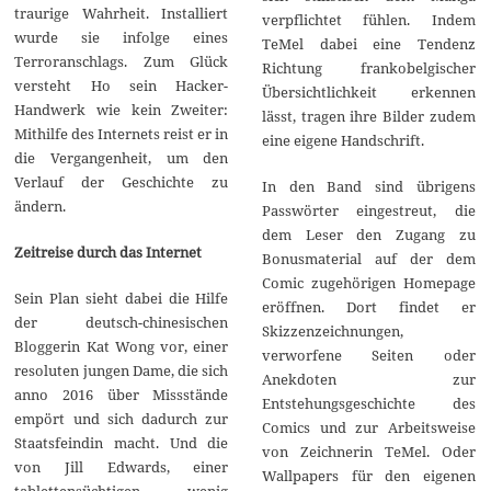
traurige Wahrheit. Installiert
verpflichtet fühlen. Indem
wurde sie infolge eines
TeMel dabei eine Tendenz
Terroranschlags. Zum Glück
Richtung frankobelgischer
versteht Ho sein Hacker-
Übersichtlichkeit erkennen
Handwerk wie kein Zweiter:
lässt, tragen ihre Bilder zudem
Mithilfe des Internets reist er in
eine eigene Handschrift.
die Vergangenheit, um den
Verlauf der Geschichte zu
In den Band sind übrigens
ändern.
Passwörter eingestreut, die
dem Leser den Zugang zu
Zeitreise durch das Internet
Bonusmaterial auf der dem
Comic zugehörigen Homepage
Sein Plan sieht dabei die Hilfe
eröffnen. Dort findet er
der deutsch-chinesischen
Skizzenzeichnungen,
Bloggerin Kat Wong vor, einer
verworfene Seiten oder
resoluten jungen Dame, die sich
Anekdoten zur
anno 2016 über Missstände
Entstehungsgeschichte des
empört und sich dadurch zur
Comics und zur Arbeitsweise
Staatsfeindin macht. Und die
von Zeichnerin TeMel. Oder
von Jill Edwards, einer
Wallpapers für den eigenen