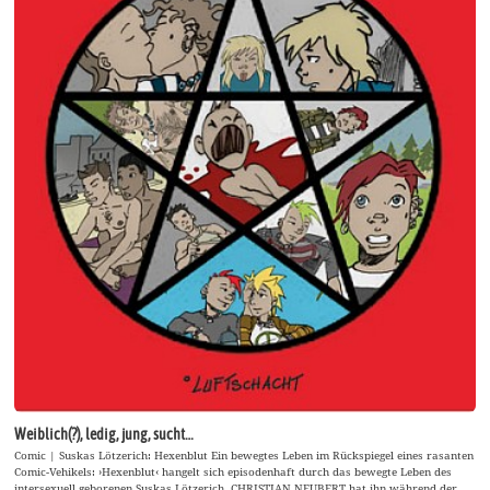
Weiblich(?), ledig, jung, sucht…
Comic | Suskas Lötzerich: Hexenblut Ein bewegtes Leben im Rückspiegel eines rasanten
Comic-Vehikels: ›Hexenblut‹ hangelt sich episodenhaft durch das bewegte Leben des
intersexuell geborenen Suskas Lötzerich. CHRISTIAN NEUBERT hat ihn während der