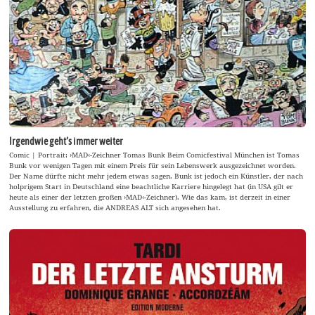
Irgendwie geht’s immer weiter
Comic | Portrait: ›MAD‹-Zeichner Tomas Bunk Beim Comicfestival München ist Tomas
Bunk vor wenigen Tagen mit einem Preis für sein Lebenswerk ausgezeichnet worden.
Der Name dürfte nicht mehr jedem etwas sagen. Bunk ist jedoch ein Künstler, der nach
holprigem Start in Deutschland eine beachtliche Karriere hingelegt hat (in USA gilt er
heute als einer der letzten großen ›MAD‹-Zeichner). Wie das kam, ist derzeit in einer
Ausstellung zu erfahren, die ANDREAS ALT sich angesehen hat.