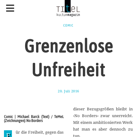
COMIC
Grenzenlose
Unfreiheit
20. Juli 2016
1
9
.
J
dieser Bezugsgrößen bleibt in
u
l
›No Borders‹ zwar unerreicht.
Comic | Michael Barck (Text) / TeMeL
i
(Zeichnungen): No Borders
Mit einem ambitionierten Werk
2
0
hat man es aber dennoch zu
ür die Freiheit, gegen das
1
F
tun.
6